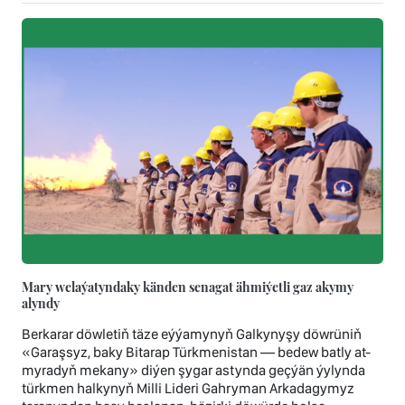
Mary welaýatyndaky känden senagat ähmiýetli gaz akymy
alyndy
Berkarar döwletiň täze eýýamynyň Galkynyşy döwrüniň
«Garaşsyz, baky Bitarap Türkmenistan — bedew batly at-
myradyň mekany» diýen şygar astynda geçýän ýylynda
türkmen halkynyň Milli Lideri Gahryman Arkadagymyz