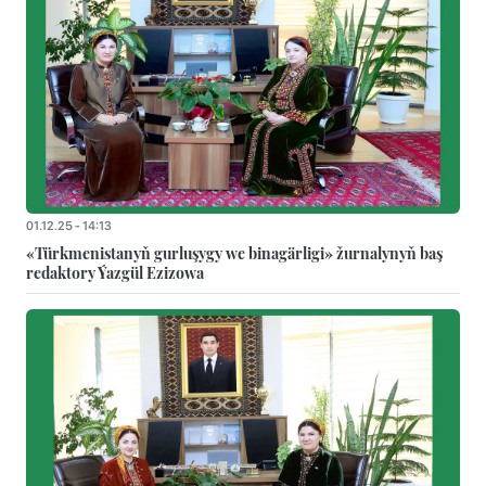
01.12.25 - 14:13
«Türkmenistanyň gurluşygy we binagärligi» žurnalynyň baş
redaktory Ýazgül Ezizowa