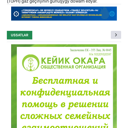
(TOPH) gaz geçirijiniň gurluşygy dowam edýär.
USSATLAR