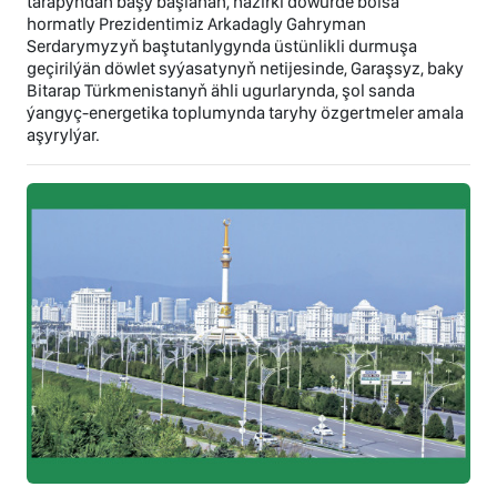
tarapyndan başy başlanan, häzirki döwürde bolsa
hormatly Prezidentimiz Arkadagly Gahryman
Serdarymyzyň baştutanlygynda üstünlikli durmuşa
geçirilýän döwlet syýasatynyň netijesinde, Garaşsyz, baky
Bitarap Türkmenistanyň ähli ugurlarynda, şol sanda
ýangyç-energetika toplumynda taryhy özgertmeler amala
aşyrylýar.