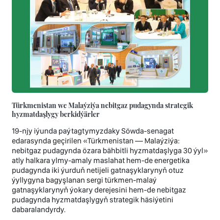
Türkmenistan we Malaýziýa nebitgaz pudagynda strategik
hyzmatdaşlygy berkidýärler
19-njy iýunda paýtagtymyzdaky Söwda-senagat
edarasynda geçirilen «Türkmenistan — Malaýziýa:
nebitgaz pudagynda özara bähbitli hyzmatdaşlyga 30 ýyl»
atly halkara ylmy-amaly maslahat hem-de energetika
pudagynda iki ýurduň netijeli gatnaşyklarynyň otuz
ýyllygyna bagyşlanan sergi türkmen-malaý
gatnaşyklarynyň ýokary derejesini hem-de nebitgaz
pudagynda hyzmatdaşlygyň strategik häsiýetini
dabaralandyrdy.