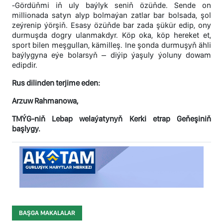
-Gördüňmi iň uly baýlyk seniň özüňde. Sende on
millionada satyn alyp bolmaýan zatlar bar bolsada, şol
zeýrenip ýörşiň. Esasy özüňde bar zada şükür edip, ony
durmuşda dogry ulanmakdyr. Köp oka, köp hereket et,
sport bilen meşgullan, kämilleş. Ine şonda durmuşyň ähli
baýlygyna eýe bolarsyň – diýip ýaşuly ýoluny dowam
edipdir.
Rus dilinden terjime eden:
Arzuw Rahmanowa,
TMÝG-niň Lebap welaýatynyň Kerki etrap Geňeşiniň
başlygy.
BAŞGA MAKALALAR