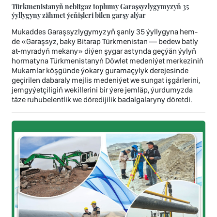
Türkmenistanyň nebitgaz toplumy Garaşsyzlygymyzyň 35
ýyllygyny zähmet ýeňişleri bilen garşy alýar
Mukaddes Garaşsyzlygymyzyň şanly 35 ýyllygyna hem-
de «Garaşsyz, baky Bitarap Türkmenistan — bedew batly
at-myradyň mekany» diýen şygar astynda geçýän ýylyň
hormatyna Türkmenistanyň Döwlet medeniýet merkeziniň
Mukamlar köşgünde ýokary guramaçylyk derejesinde
geçirilen dabaraly mejlis medeniýet we sungat işgärlerini,
jemgyýetçiligiň wekillerini bir ýere jemläp, ýurdumyzda
täze ruhubelentlik we döredijilik badalgalaryny döretdi.