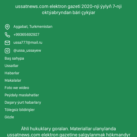
ussatnews.com elektron gazeti 2020-nji ýylyň 7-nji
oktýabryndan bäri çykýar
Aşgabat, Turkmenistan
+99365692927
ussa777@mail.ru
@ussa_ussayew
Baş sahypa
Ussatlar
Habarlar
Makalalar
Foto we wideo
Peýdaly maslahatlar
Daşary ýurt habarlary
Tölegsiz bildirişler
Gözle
Ähli hukuklary goralan. Materiallar ulanylanda
ussatnews.com elektron gazetine salgylanmak hökmandyr