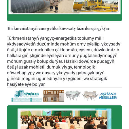
Türkmenistanyň energetika kuwwaty täze derejä çykýar
Türkmenistanyň ýangyç-energetika toplumy milli
ykdysadyýetiň düzüminde möhüm orny eýeläp, ykdysady
ösüşi üpjün etmek bilen çäklenmän, eýsem, döwletimiziň
halkara giňişliginde eýeleýän ornuny pugtalandyrmagyň
möhüm guraly bolup durýar. Häzirki döwürde pudagyň
ösüşi uzak möhletli durnuklylygy, tehnologik
döwrebaplygy we daşary ykdysady gatnaşyklaryň
giňeldilmegini ugur edinýän yzygiderli we strategik
häsiýete eýe bolýar.