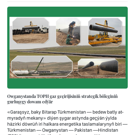
Owganystanda TOPH gaz geçirijisiniň strategik böleginiň
gurluşygy dowam edýär
«Garaşsyz, baky Bitarap Türkmenistan — bedew batly at-
myradyň mekany» diýen şygar astynda geçýän ýylda
häzirki döwrüň iri halkara energetika taslamalarynyň biri —
Türkmenistan — Owganystan — Pakistan —Hindistan