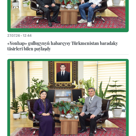
27.07.26 - 12:44
«Yonhap» gullugynyň habarçysy Türkmenistan baradaky
täsirleri bilen paýlaşdy