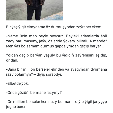
Bir ýaş ýigit elmydama öz durmuşyndan zeýrener eken:
-Näme üçin men beýle şowsuz. Beýleki adamlarda ähli
zady bar: maşyny, jaýy, özleride ýokary bilimli. A mende?
Men ýaş bolsamam durmuş gapdalymdan geçip barýar...
Ýoldan geçip barýan ýaşuly bu ýigidiň zeýrenişini eşidip,
ondan:
-Saňa bir million berseler eliňden ýa aýagyňdan dynmana
razy bolarmyň? – diýip sorapdyr.
-Elbetde ýok.
-Onda gözüňi bermäne razymy?
-On million berseler hem razy bolman – diýip ýigit janygyp
jogap beren.