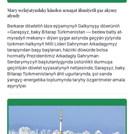
Mary welaýatyndaky känden senagat ähmiýetli gaz akymy
alyndy
Berkarar döwletiň täze eýýamynyň Galkynyşy döwrüniň
«Garaşsyz, baky Bitarap Türkmenistan — bedew batly at-
myradyň mekany» diýen şygar astynda geçýän ýylynda
türkmen halkynyň Milli Lideri Gahryman Arkadagymyz
tarapyndan başy başlanan, häzirki döwürde bolsa
hormatly Prezidentimiz Arkadagly Gahryman
Serdarymyzyň baştutanlygynda üstünlikli durmuşa
geçirilýän döwlet syýasatynyň netijesinde, Garaşsyz, baky
Bitarap Türkmenistanyň ähli ugurlarynda, şol sanda
ýangyç-energetika toplumynda taryhy özgertmeler amala
aşyrylýar.