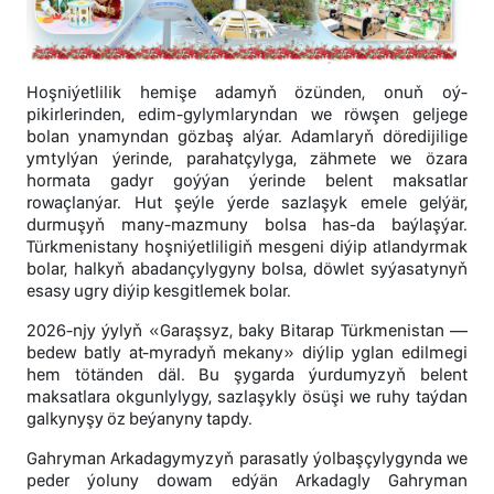
Hoşniýetlilik hemişe adamyň özünden, onuň oý-
pikirlerinden, edim-gylymlaryndan we röwşen geljege
bolan ynamyndan gözbaş alýar. Adamlaryň döredijilige
ymtylýan ýerinde, parahatçylyga, zähmete we özara
hormata gadyr goýýan ýerinde belent maksatlar
rowaçlanýar. Hut şeýle ýerde sazlaşyk emele gelýär,
durmuşyň many-mazmuny bolsa has-da baýlaşýar.
Türkmenistany hoşniýetliligiň mesgeni diýip atlandyrmak
bolar, halkyň abadançylygyny bolsa, döwlet syýasatynyň
esasy ugry diýip kesgitlemek bolar.
2026-njy ýylyň «Garaşsyz, baky Bitarap Türkmenistan —
bedew batly at-myradyň mekany» diýlip yglan edilmegi
hem tötänden däl. Bu şygarda ýurdumyzyň belent
maksatlara okgunlylygy, sazlaşykly ösüşi we ruhy taýdan
galkynyşy öz beýanyny tapdy.
Gahryman Arkadagymyzyň parasatly ýolbaşçylygynda we
peder ýoluny dowam edýän Arkadagly Gahryman