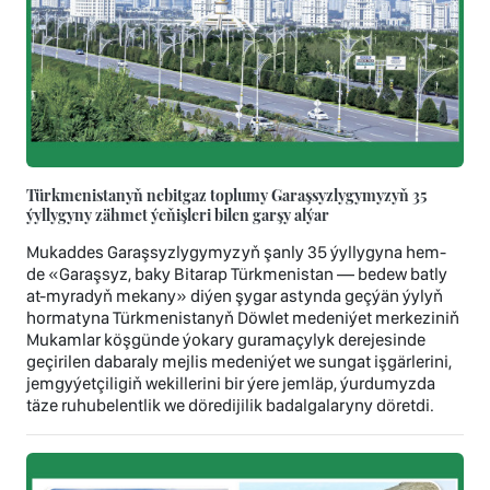
Türkmenistanyň nebitgaz toplumy Garaşsyzlygymyzyň 35
ýyllygyny zähmet ýeňişleri bilen garşy alýar
Mukaddes Garaşsyzlygymyzyň şanly 35 ýyllygyna hem-
de «Garaşsyz, baky Bitarap Türkmenistan — bedew batly
at-myradyň mekany» diýen şygar astynda geçýän ýylyň
hormatyna Türkmenistanyň Döwlet medeniýet merkeziniň
Mukamlar köşgünde ýokary guramaçylyk derejesinde
geçirilen dabaraly mejlis medeniýet we sungat işgärlerini,
jemgyýetçiligiň wekillerini bir ýere jemläp, ýurdumyzda
täze ruhubelentlik we döredijilik badalgalaryny döretdi.