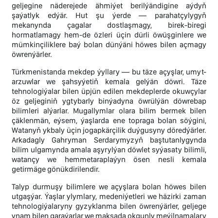
geljegine näderejede ähmiýet berilýändigine aýdyň
şaýatlyk edýär. Hut şu ýerde — parahatçylygyň
mekanynda çagalar dostlaşmagy, birek-biregi
hormatlamagy hem-de özleri üçin dürli öwüşginlere we
mümkinçiliklere baý bolan dünýäni höwes bilen açmagy
öwrenýärler.
Türkmenistanda mekdep ýyllary — bu täze açyşlar, umyt-
arzuwlar we şahsyýetiň kemala gelýän döwri. Täze
tehnologiýalar bilen üpjün edilen mekdeplerde okuwçylar
öz geljeginiň ygtybarly binýadyna öwrülýän döwrebap
bilimleri alýarlar. Mugallymlar olara bilim bermek bilen
çäklenmän, eýsem, ýaşlarda ene topraga bolan söýgini,
Watanyň ykbaly üçin jogapkärçilik duýgusyny döredýärler.
Arkadagly Gahryman Serdarymyzyň baştutanlygynda
bilim ulgamynda amala aşyrylýan döwlet syýasaty bilimli,
watançy we hemmetaraplaýyn ösen nesli kemala
getirmäge gönükdirilendir.
Talyp durmuşy bilimlere we açyşlara bolan höwes bilen
utgaşýar. Ýaşlar ylymlary, medeniýetleri we häzirki zaman
tehnologiýalaryny gyzyklanma bilen öwrenýärler, geljege
ynam bilen garaýarlar we maksada okgunly meýilnamalary