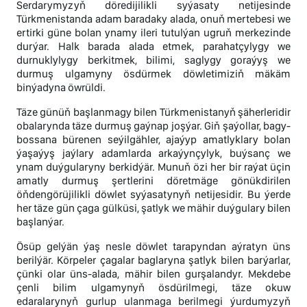
Serdarymyzyň döredijilikli syýasaty netijesinde
Türkmenistanda adam baradaky alada, onuň mertebesi we
ertirki güne bolan ynamy ileri tutulýan ugruň merkezinde
durýar. Halk barada alada etmek, parahatçylygy we
durnuklylygy berkitmek, bilimi, saglygy goraýyş we
durmuş ulgamyny ösdürmek döwletimiziň mäkäm
binýadyna öwrüldi.
Täze günüň başlanmagy bilen Türkmenistanyň şäherleridir
obalarynda täze durmuş gaýnap joşýar. Giň şaýollar, bagy-
bossana bürenen seýilgähler, ajaýyp amatlyklary bolan
ýaşaýyş jaýlary adamlarda arkaýynçylyk, buýsanç we
ynam duýgularyny berkidýär. Munuň özi her bir raýat üçin
amatly durmuş şertlerini döretmäge gönükdirilen
öňdengörüjilikli döwlet syýasatynyň netijesidir. Bu ýerde
her täze gün çaga gülküsi, şatlyk we mähir duýgulary bilen
başlanýar.
Ösüp gelýän ýaş nesle döwlet tarapyndan aýratyn üns
berilýär. Körpeler çagalar baglaryna şatlyk bilen barýarlar,
çünki olar üns-alada, mähir bilen gurşalandyr. Mekdebe
çenli bilim ulgamynyň ösdürilmegi, täze okuw
edaralarynyň gurlup ulanmaga berilmegi ýurdumyzyň