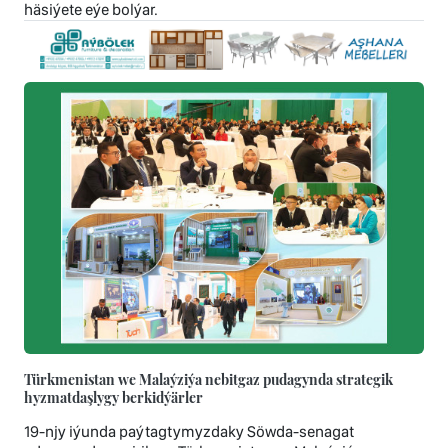
häsiýete eýe bolýar.
Türkmenistan we Malaýziýa nebitgaz pudagynda strategik
hyzmatdaşlygy berkidýärler
19-njy iýunda paýtagtymyzdaky Söwda-senagat