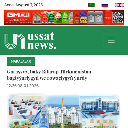
Anna, Awgust 7, 2026
MAKALALAR
Garaşsyz, baky Bitarap Türkmenistan —
bagtyýarlygyň we rowaçlygyň ýurdy
12:26 08.01.2026