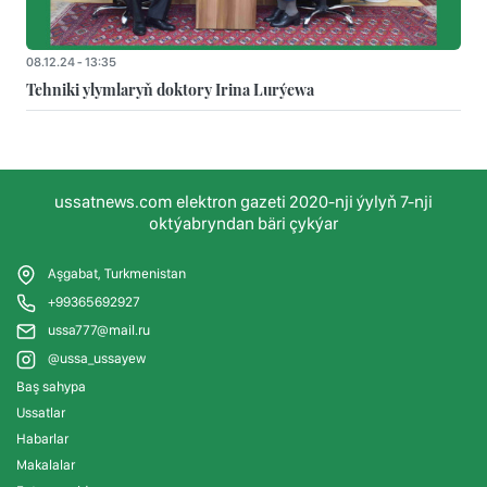
08.12.24 - 13:35
Tehniki ylymlaryň doktory Irina Lurýewa
ussatnews.com elektron gazeti 2020-nji ýylyň 7-nji
oktýabryndan bäri çykýar
Aşgabat, Turkmenistan
+99365692927
ussa777@mail.ru
@ussa_ussayew
Baş sahypa
Ussatlar
Habarlar
Makalalar