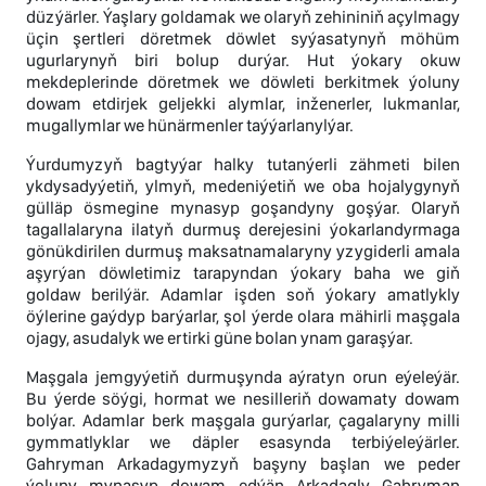
düzýärler. Ýaşlary goldamak we olaryň zehininiň açylmagy
üçin şertleri döretmek döwlet syýasatynyň möhüm
ugurlarynyň biri bolup durýar. Hut ýokary okuw
mekdeplerinde döretmek we döwleti berkitmek ýoluny
dowam etdirjek geljekki alymlar, inženerler, lukmanlar,
mugallymlar we hünärmenler taýýarlanylýar.
Ýurdumyzyň bagtyýar halky tutanýerli zähmeti bilen
ykdysadyýetiň, ylmyň, medeniýetiň we oba hojalygynyň
gülläp ösmegine mynasyp goşandyny goşýar. Olaryň
tagallalaryna ilatyň durmuş derejesini ýokarlandyrmaga
gönükdirilen durmuş maksatnamalaryny yzygiderli amala
aşyrýan döwletimiz tarapyndan ýokary baha we giň
goldaw berilýär. Adamlar işden soň ýokary amatlykly
öýlerine gaýdyp barýarlar, şol ýerde olara mähirli maşgala
ojagy, asudalyk we ertirki güne bolan ynam garaşýar.
Maşgala jemgyýetiň durmuşynda aýratyn orun eýeleýär.
Bu ýerde söýgi, hormat we nesilleriň dowamaty dowam
bolýar. Adamlar berk maşgala gurýarlar, çagalaryny milli
gymmatlyklar we däpler esasynda terbiýeleýärler.
Gahryman Arkadagymyzyň başyny başlan we peder
ýoluny mynasyp dowam edýän Arkadagly Gahryman