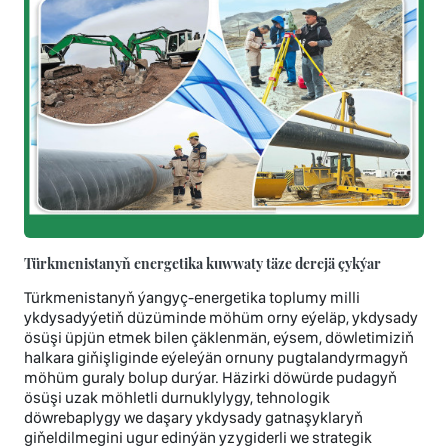
Türkmenistanyň energetika kuwwaty täze derejä çykýar
Türkmenistanyň ýangyç-energetika toplumy milli
ykdysadyýetiň düzüminde möhüm orny eýeläp, ykdysady
ösüşi üpjün etmek bilen çäklenmän, eýsem, döwletimiziň
halkara giňişliginde eýeleýän ornuny pugtalandyrmagyň
möhüm guraly bolup durýar. Häzirki döwürde pudagyň
ösüşi uzak möhletli durnuklylygy, tehnologik
döwrebaplygy we daşary ykdysady gatnaşyklaryň
giňeldilmegini ugur edinýän yzygiderli we strategik