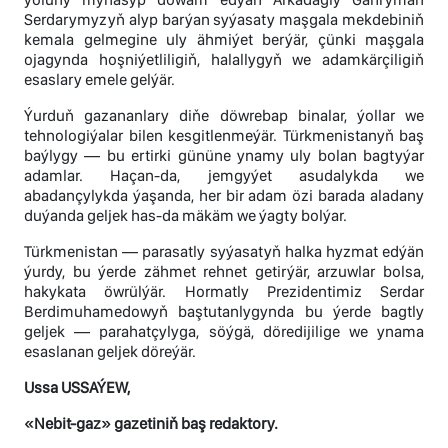
Serdarymyzyň alyp barýan syýasaty maşgala mekdebiniň
kemala gelmegine uly ähmiýet berýär, çünki maşgala
ojagynda hoşniýetliligiň, halallygyň we adamkärçiligiň
esaslary emele gelýär.
Ýurduň gazananlary diňe döwrebap binalar, ýollar we
tehnologiýalar bilen kesgitlenmeýär. Türkmenistanyň baş
baýlygy — bu ertirki gününe ynamy uly bolan bagtyýar
adamlar. Haçan-da, jemgyýet asudalykda we
abadançylykda ýaşanda, her bir adam özi barada aladany
duýanda geljek has-da mäkäm we ýagty bolýar.
Türkmenistan — parasatly syýasatyň halka hyzmat edýän
ýurdy, bu ýerde zähmet rehnet getirýär, arzuwlar bolsa,
hakykata öwrülýär. Hormatly Prezidentimiz Serdar
Berdimuhamedowyň baştutanlygynda bu ýerde bagtly
geljek — parahatçylyga, söýgä, döredijilige we ynama
esaslanan geljek döreýär.
Ussa USSAÝEW,
«Nebit-gaz» gazetiniň baş redaktory.