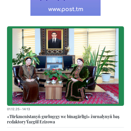
01.12.25 - 14:13
«Türkmenistanyň gurluşygy we binagärligi» žurnalynyň baş
redaktory Ýazgül Ezizowa