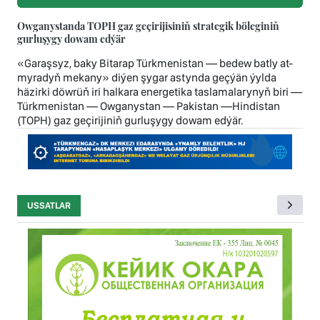
Owganystanda TOPH gaz geçirijisiniň strategik böleginiň
gurluşygy dowam edýär
«Garaşsyz, baky Bitarap Türkmenistan — bedew batly at-
myradyň mekany» diýen şygar astynda geçýän ýylda
häzirki döwrüň iri halkara energetika taslamalarynyň biri —
Türkmenistan — Owganystan — Pakistan —Hindistan
(TOPH) gaz geçirijiniň gurluşygy dowam edýär.
USSATLAR