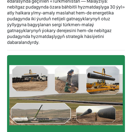
edarasynda geçirilen «Türkmenistan — Malaýziýa:
nebitgaz pudagynda özara bähbitli hyzmatdaşlyga 30 ýyl»
atly halkara ylmy-amaly maslahat hem-de energetika
pudagynda iki ýurduň netijeli gatnaşyklarynyň otuz
ýyllygyna bagyşlanan sergi türkmen-malaý
gatnaşyklarynyň ýokary derejesini hem-de nebitgaz
pudagynda hyzmatdaşlygyň strategik häsiýetini
dabaralandyrdy.