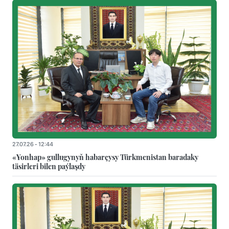
27.07.26 - 12:44
«Yonhap» gullugynyň habarçysy Türkmenistan baradaky
täsirleri bilen paýlaşdy