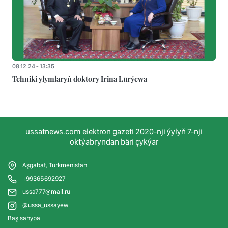
08.12.24 - 13:35
Tehniki ylymlaryň doktory Irina Lurýewa
ussatnews.com elektron gazeti 2020-nji ýylyň 7-nji
oktýabryndan bäri çykýar
Aşgabat, Turkmenistan
+99365692927
ussa777@mail.ru
@ussa_ussayew
Baş sahypa