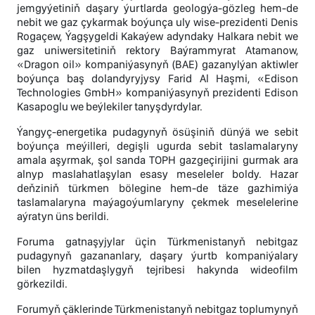
jemgyýetiniň daşary ýurtlarda geologýa-gözleg hem-de
nebit we gaz çykarmak boýunça uly wise-prezidenti Denis
Rogaçew, Ýagşygeldi Kakaýew adyndaky Halkara nebit we
gaz uniwersitetiniň rektory Baýrammyrat Atamanow,
«Dragon oil» kompaniýasynyň (BAE) gazanylýan aktiwler
boýunça baş dolandyryjysy Farid Al Haşmi, «Edison
Technologies GmbH» kompaniýasynyň prezidenti Edison
Kasapoglu we beýlekiler tanyşdyrdylar.
Ýangyç-energetika pudagynyň ösüşiniň dünýä we sebit
boýunça meýilleri, degişli ugurda sebit taslamalaryny
amala aşyrmak, şol sanda TOPH gazgeçirijini gurmak ara
alnyp maslahatlaşylan esasy meseleler boldy. Hazar
deňziniň türkmen bölegine hem-de täze gazhimiýa
taslamalaryna maýagoýumlaryny çekmek meselelerine
aýratyn üns berildi.
Foruma gatnaşyjylar üçin Türkmenistanyň nebitgaz
pudagynyň gazananlary, daşary ýurtb kompaniýalary
bilen hyzmatdaşlygyň tejribesi hakynda wideofilm
görkezildi.
Forumyň çäklerinde Türkmenistanyň nebitgaz toplumynyň