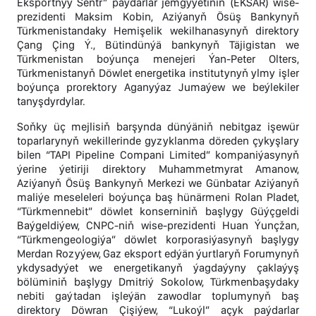
Eksportnyý Sentr” paýdarlar jemgyýetiniň (EKSAR) wise-
prezidenti Maksim Kobin, Aziýanyň Ösüş Bankynyň
Türkmenistandaky Hemişelik wekilhanasynyň direktory
Çang Çing Ý., Bütindünýä bankynyň Täjigistan we
Türkmenistan boýunça menejeri Ýan-Peter Olters,
Türkmenistanyň Döwlet energetika institutynyň ylmy işler
boýunça prorektory Aganyýaz Jumaýew we beýlekiler
tanyşdyrdylar.
Soňky üç mejlisiň barşynda dünýäniň nebitgaz işewür
toparlarynyň wekillerinde gyzyklanma döreden çykyşlary
bilen “TAPI Pipeline Compani Limited” kompaniýasynyň
ýerine ýetiriji direktory Muhammetmyrat Amanow,
Aziýanyň Ösüş Bankynyň Merkezi we Günbatar Aziýanyň
maliýe meseleleri boýunça baş hünärmeni Rolan Pladet,
“Türkmennebit” döwlet konserniniň başlygy Güýçgeldi
Baýgeldiýew, CNPC-niň wise-prezidenti Huan Ýunçžan,
“Türkmengeologiýa” döwlet korporasiýasynyň başlygy
Merdan Rozyýew, Gaz eksport edýän ýurtlaryň Forumynyň
ykdysadyýet we energetikanyň ýagdaýyny çaklaýyş
bölüminiň başlygy Dmitriý Sokolow, Türkmenbaşydaky
nebiti gaýtadan işleýän zawodlar toplumynyň baş
direktory Döwran Çişiýew, “Lukoýl” açyk paýdarlar