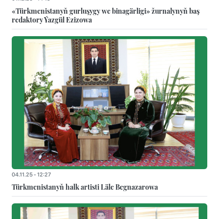
«Türkmenistanyň gurluşygy we binagärligi» žurnalynyň baş
redaktory Ýazgül Ezizowa
04.11.25 - 12:27
Türkmenistanyň halk artisti Läle Begnazarowa