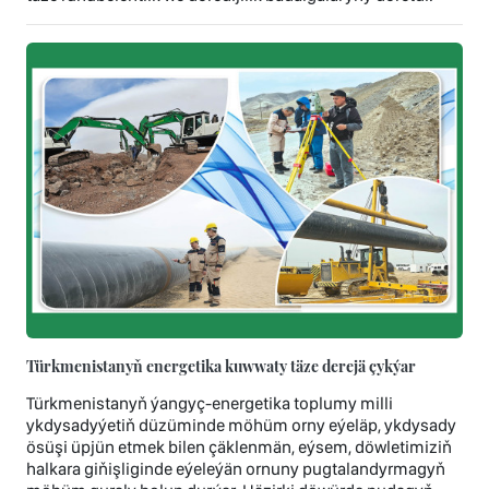
Türkmenistanyň energetika kuwwaty täze derejä çykýar
Türkmenistanyň ýangyç-energetika toplumy milli
ykdysadyýetiň düzüminde möhüm orny eýeläp, ykdysady
ösüşi üpjün etmek bilen çäklenmän, eýsem, döwletimiziň
halkara giňişliginde eýeleýän ornuny pugtalandyrmagyň