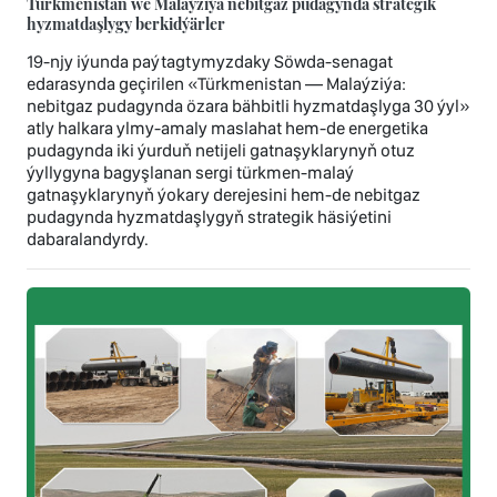
Türkmenistan we Malaýziýa nebitgaz pudagynda strategik
hyzmatdaşlygy berkidýärler
19-njy iýunda paýtagtymyzdaky Söwda-senagat
edarasynda geçirilen «Türkmenistan — Malaýziýa:
nebitgaz pudagynda özara bähbitli hyzmatdaşlyga 30 ýyl»
atly halkara ylmy-amaly maslahat hem-de energetika
pudagynda iki ýurduň netijeli gatnaşyklarynyň otuz
ýyllygyna bagyşlanan sergi türkmen-malaý
gatnaşyklarynyň ýokary derejesini hem-de nebitgaz
pudagynda hyzmatdaşlygyň strategik häsiýetini
dabaralandyrdy.