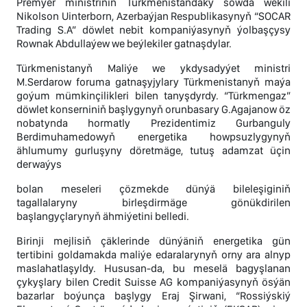
Premýer ministriniň Türkmenistandaky söwda wekili
Nikolson Uinterborn, Azerbaýjan Respublikasynyň “SOСAR
Trading S.A” döwlet nebit kompaniýasynyň ýolbaşçysy
Rownak Abdullaýew we beýlekiler gatnaşdylar.
Türkmenistanyň Maliýe we ykdysadyýet ministri
M.Serdarow foruma gatnaşyjylary Türkmenistanyň maýa
goýum mümkinçilikleri bilen tanyşdyrdy. “Türkmengaz”
döwlet konserniniň başlygynyň orunbasary G.Agajanow öz
nobatynda hormatly Prezidentimiz Gurbanguly
Berdimuhamedowyň energetika howpsuzlygynyň
ählumumy gurluşyny döretmäge, tutuş adamzat üçin
derwaýys
bolan meseleri çözmekde dünýä bileleşiginiň
tagallalaryny birleşdirmäge gönükdirilen
başlangyçlarynyň ähmiýetini belledi.
Birinji mejlisiň çäklerinde dünýäniň energetika gün
tertibini goldamakda maliýe edaralarynyň orny ara alnyp
maslahatlaşyldy. Hususan-da, bu meselä bagyşlanan
çykyşlary bilen Credit Suisse AG kompaniýasynyň ösýän
bazarlar boýunça başlygy Eraj Şirwani, “Rossiýskiý