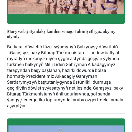
Mary welaýatyndaky känden senagat ähmiýetli gaz akymy
alyndy
Berkarar döwletiň täze eýýamynyň Galkynyşy döwrüniň
«Garaşsyz, baky Bitarap Türkmenistan — bedew batly at-
myradyň mekany» diýen şygar astynda geçýän ýylynda
türkmen halkynyň Milli Lideri Gahryman Arkadagymyz
tarapyndan başy başlanan, häzirki döwürde bolsa
hormatly Prezidentimiz Arkadagly Gahryman
Serdarymyzyň baştutanlygynda üstünlikli durmuşa
geçirilýän döwlet syýasatynyň netijesinde, Garaşsyz, baky
Bitarap Türkmenistanyň ähli ugurlarynda, şol sanda
ýangyç-energetika toplumynda taryhy özgertmeler amala
aşyrylýar.