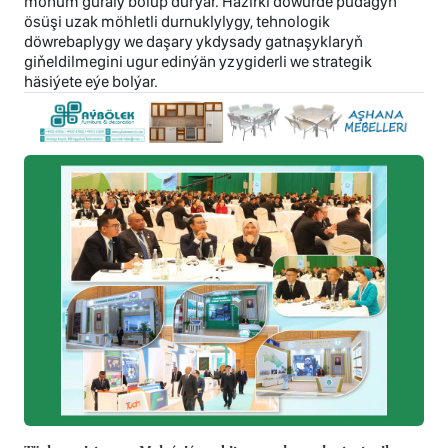
möhüm guraly bolup durýar. Häzirki döwürde pudagyň
ösüşi uzak möhletli durnuklylygy, tehnologik
döwrebaplygy we daşary ykdysady gatnaşyklaryň
giňeldilmegini ugur edinýän yzygiderli we strategik
häsiýete eýe bolýar.