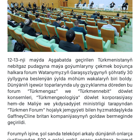
12-13-nji maýda Aşgabatda geçirilen Türkmenistanyň
nebitgaz pudagyna maýa goýumlaryny çekmek boýunça
halkara forum Watanymyzyň Garaşsyzlygynyň şöhratly 30
ýyllygyna beslenýän ýylda möhüm wakalaryň biri boldy.
Dünýäniň işewür toparlarynda uly gyzyklanma döreden bu
forum “Türkmengaz” we “Türkmennebit” döwlet
konsernleri, “Türkmengeologiýa” döwlet korporasiýasy
hem-de Maliýe we ykdysadyýet ministrligi tarapyndan
“Türkmen Forum” hojalyk jemgyýeti bilen hyzmatdaşlykda
GaffneyCline britan kompaniýasynyň goldaw bermeginde
geçirildi.
Forumyň işine, şol sanda teleköpri arkaly dünýäniň onlarça
ýurtlaryndan 500-e golaý wekil, esasy nebitgaz, hyzmat