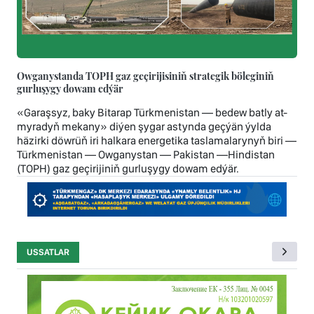
Owganystanda TOPH gaz geçirijisiniň strategik böleginiň
gurluşygy dowam edýär
«Garaşsyz, baky Bitarap Türkmenistan — bedew batly at-
myradyň mekany» diýen şygar astynda geçýän ýylda
häzirki döwrüň iri halkara energetika taslamalarynyň biri —
Türkmenistan — Owganystan — Pakistan —Hindistan
(TOPH) gaz geçirijiniň gurluşygy dowam edýär.
USSATLAR