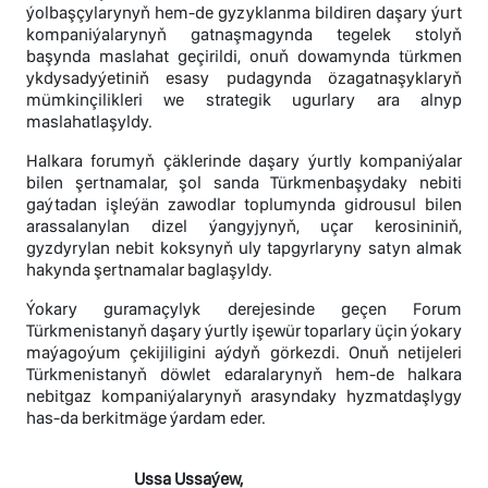
ýolbaşçylarynyň hem-de gyzyklanma bildiren daşary ýurt
kompaniýalarynyň gatnaşmagynda tegelek stolyň
başynda maslahat geçirildi, onuň dowamynda türkmen
ykdysadyýetiniň esasy pudagynda özagatnaşyklaryň
mümkinçilikleri we strategik ugurlary ara alnyp
maslahatlaşyldy.
Halkara forumyň çäklerinde daşary ýurtly kompaniýalar
bilen şertnamalar, şol sanda Türkmenbaşydaky nebiti
gaýtadan işleýän zawodlar toplumynda gidrousul bilen
arassalanylan dizel ýangyjynyň, uçar kerosininiň,
gyzdyrylan nebit koksynyň uly tapgyrlaryny satyn almak
hakynda şertnamalar baglaşyldy.
Ýokary guramaçylyk derejesinde geçen Forum
Türkmenistanyň daşary ýurtly işewür toparlary üçin ýokary
maýagoýum çekijiligini aýdyň görkezdi. Onuň netijeleri
Türkmenistanyň döwlet edaralarynyň hem-de halkara
nebitgaz kompaniýalarynyň arasyndaky hyzmatdaşlygy
has-da berkitmäge ýardam eder.
Ussa Ussaýew,