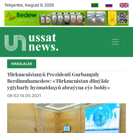
Ýekşenbe, Awgust 9, 2026
MAKALALAR
Türkmenistanyň Prezidenti Gurbanguly
Berdimuhamedow: «Türkmenistan dünýäde
ygtybarly hyzmatdaşyň abraýyna eýe boldy»
08:52 14.05.2021