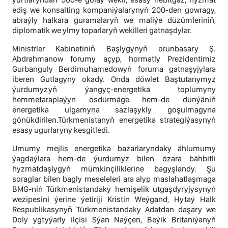
ediş we konsalting kompaniýalarynyň 200-den gowragy,
abraýly halkara guramalaryň we maliýe düzümleriniň,
diplomatik we ylmy toparlaryň wekilleri gatnaşdylar.
Ministrler Kabinetiniň Başlygynyň orunbasary Ş.
Abdrahmanow forumy açyp, hormatly Prezidentimiz
Gurbanguly Berdimuhamedowyň foruma gatnaşyjylara
iberen Gutlagyny okady. Onda döwlet Baştutanymyz
ýurdumyzyň ýangyç-energetika toplumyny
hemmetaraplaýyn ösdürmäge hem-de dünýäniň
energetika ulgamyna sazlaşykly goşulmagyna
gönükdirilen.Türkmenistanyň energetika strategiýasynyň
esasy ugurlaryny kesgitledi.
Umumy mejlis energetika bazarlaryndaky ählumumy
ýagdaýlara hem-de ýurdumyz bilen özara bähbitli
hyzmatdaşlygyň mümkinçiliklerine bagyşlandy. Şu
soraglar bilen bagly meseleleri ara alyp maslahatlaşmaga
BMG-niň Türkmenistandaky hemişelik utgaşdyryjysynyň
wezipesini ýerine ýetiriji Kristin Weýgand, Hytaý Halk
Respublikasynyň Türkmenistandaky Adatdan daşary we
Doly ygtyýarly ilçisi Sýan Naýçen, Beýik Britaniýanyň