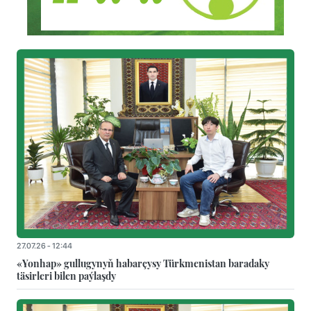
27.07.26 - 12:44
«Yonhap» gullugynyň habarçysy Türkmenistan baradaky
täsirleri bilen paýlaşdy