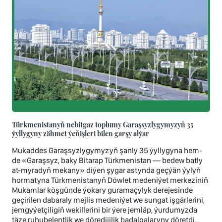
Türkmenistanyň nebitgaz toplumy Garaşsyzlygymyzyň 35
ýyllygyny zähmet ýeňişleri bilen garşy alýar
Mukaddes Garaşsyzlygymyzyň şanly 35 ýyllygyna hem-
de «Garaşsyz, baky Bitarap Türkmenistan — bedew batly
at-myradyň mekany» diýen şygar astynda geçýän ýylyň
hormatyna Türkmenistanyň Döwlet medeniýet merkeziniň
Mukamlar köşgünde ýokary guramaçylyk derejesinde
geçirilen dabaraly mejlis medeniýet we sungat işgärlerini,
jemgyýetçiligiň wekillerini bir ýere jemläp, ýurdumyzda
täze ruhubelentlik we döredijilik badalgalaryny döretdi.