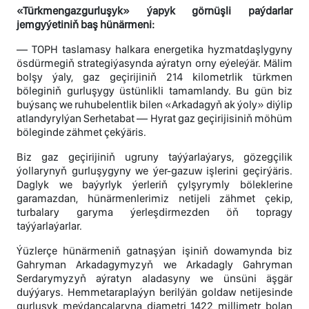
«Türkmengazgurluşyk» ýapyk görnüşli paýdarlar
jemgyýetiniň baş hünärmeni:
— TOPH taslamasy halkara energetika hyzmatdaşlygyny
ösdürmegiň strategiýasynda aýratyn orny eýeleýär. Mälim
bolşy ýaly, gaz geçirijiniň 214 kilometrlik türkmen
böleginiň gurluşygy üstünlikli tamamlandy. Bu gün biz
buýsanç we ruhubelentlik bilen «Arkadagyň ak ýoly» diýlip
atlandyrylýan Serhetabat — Hyrat gaz geçirijisiniň möhüm
böleginde zähmet çekýäris.
Biz gaz geçirijiniň ugruny taýýarlaýarys, gözegçilik
ýollarynyň gurluşygyny we ýer-gazuw işlerini geçirýäris.
Daglyk we baýyrlyk ýerleriň çylşyrymly böleklerine
garamazdan, hünärmenlerimiz netijeli zähmet çekip,
turbalary garyma ýerleşdirmezden öň topragy
taýýarlaýarlar.
Ýüzlerçe hünärmeniň gatnaşýan işiniň dowamynda biz
Gahryman Arkadagymyzyň we Arkadagly Gahryman
Serdarymyzyň aýratyn aladasyny we ünsüni äşgär
duýýarys. Hemmetaraplaýyn berilýän goldaw netijesinde
gurluşyk meýdançalaryna diametri 1422 millimetr bolan