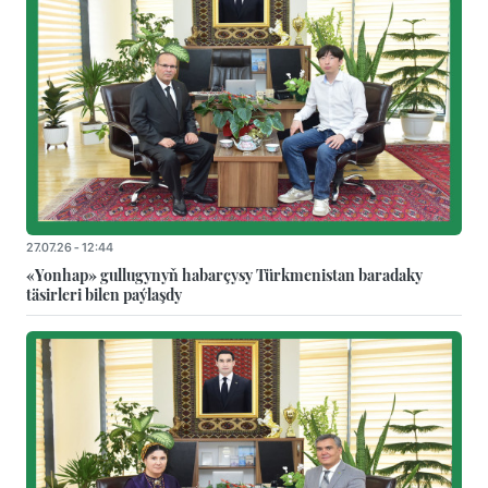
27.07.26 - 12:44
«Yonhap» gullugynyň habarçysy Türkmenistan baradaky
täsirleri bilen paýlaşdy