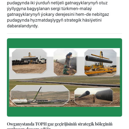
pudagynda iki ýurduň netijeli gatnaşyklarynyň otuz
ýyllygyna bagyşlanan sergi türkmen-malaý
gatnaşyklarynyň ýokary derejesini hem-de nebitgaz
pudagynda hyzmatdaşlygyň strategik häsiýetini
dabaralandyrdy.
Owganystanda TOPH gaz geçirijisiniň strategik böleginiň
gurluşygy dowam edýär