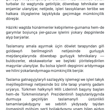
turbalar öz wagtynda getirilýär, döwrebap tehnikalar we
enjamlar ulanylýar, netijede, işleri tassyklanan tertibe we
halkara ölçeglerine laýyklykda geçirmäge mümkinçilik
döreýär.
Häzirki wagtda hünärmenler kebşirleme-gurnama hem-de
garymlar boýunça ýer-gazuw işlerini ýokary depginlerde
alyp barýarlar.
Taslamany amala aşyrmak üçin döwlet tarapyndan giň
goldawyň berilmeginiň netijesinde gurluşyk
meýdançalarynda döwrebap gurluşyk tehnikalary —
buldozerler, ekskawatorlar we beýleki ýöriteleşdirilen
maşynlar ulanylýar. Bu bolsa işleriň depginini artdyrmaga
we hilini ýokarlandyrmaga mümkinçilik berýär.
Taslama gatnaşyjylaryň sazlaşykly işlemegi we işleri takyk
meýilleşdirmegi netijesinde biz öňe tarap ynamly gadam
urýarys. Türkmen halkynyň Milli Lideriniň başyny başlan
hem-de Türkmenistanyň Prezidentiniň baştutanlygynda
durmuşa geçirilýän taslamanyň üstünlikli
tamamlanjakdygyny we sebitiň ykdysady taýdan
ösmeginiň möhüm şerti boljakdygyny ynam bilen aýdyp