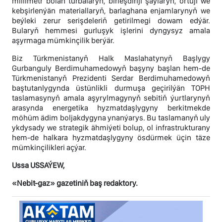
millimetr bolan turbalaryň, birleşdiriji şaýlaryň, örtüji we
kebşirlenýän materiallaryň, barlaghana enjamlarynyň we
beýleki zerur serişdeleriň getirilmegi dowam edýär.
Bularyň hemmesi gurluşyk işlerini dyngysyz amala
aşyrmaga mümkinçilik berýär.
Biz Türkmenistanyň Halk Maslahatynyň Başlygy
Gurbanguly Berdimuhamedowyň başyny başlan hem-de
Türkmenistanyň Prezidenti Serdar Berdimuhamedowyň
baştutanlygynda üstünlikli durmuşa geçirilýän TOPH
taslamasynyň amala aşyrylmagynyň sebitiň ýurtlarynyň
arasynda energetika hyzmatdaşlygyny berkitmekde
möhüm ädim boljakdygyna ynanýarys. Bu taslamanyň uly
ykdysady we strategik ähmiýeti bolup, ol infrastrukturany
hem-de halkara hyzmatdaşlygyny ösdürmek üçin täze
mümkinçilikleri açýar.
Ussa USSAÝEW,
«Nebit-gaz» gazetiniň baş redaktory.