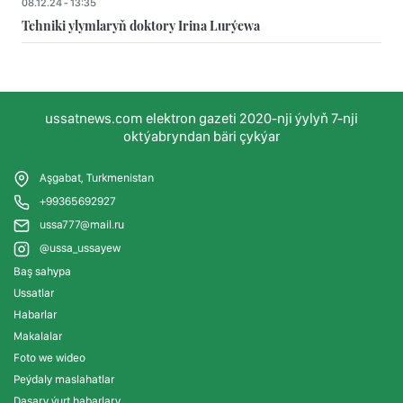
08.12.24 - 13:35
Tehniki ylymlaryň doktory Irina Lurýewa
ussatnews.com elektron gazeti 2020-nji ýylyň 7-nji
oktýabryndan bäri çykýar
Aşgabat, Turkmenistan
+99365692927
ussa777@mail.ru
@ussa_ussayew
Baş sahypa
Ussatlar
Habarlar
Makalalar
Foto we wideo
Peýdaly maslahatlar
Daşary ýurt habarlary