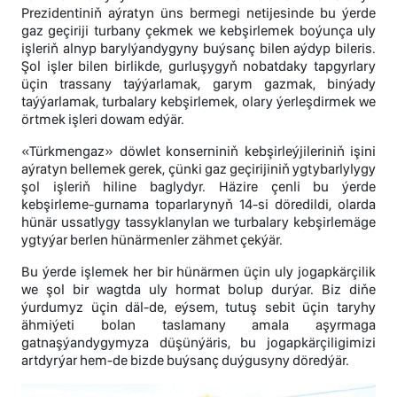
Prezidentiniň aýratyn üns bermegi netijesinde bu ýerde
gaz geçiriji turbany çekmek we kebşirlemek boýunça uly
işleriň alnyp barylýandygyny buýsanç bilen aýdyp bileris.
Şol işler bilen birlikde, gurluşygyň nobatdaky tapgyrlary
üçin trassany taýýarlamak, garym gazmak, binýady
taýýarlamak, turbalary kebşirlemek, olary ýerleşdirmek we
örtmek işleri dowam edýär.
«Türkmengaz» döwlet konserniniň kebşirleýjileriniň işini
aýratyn bellemek gerek, çünki gaz geçirijiniň ygtybarlylygy
şol işleriň hiline baglydyr. Häzire çenli bu ýerde
kebşirleme-gurnama toparlarynyň 14-si döredildi, olarda
hünär ussatlygy tassyklanylan we turbalary kebşirlemäge
ygtyýar berlen hünärmenler zähmet çekýär.
Bu ýerde işlemek her bir hünärmen üçin uly jogapkärçilik
we şol bir wagtda uly hormat bolup durýar. Biz diňe
ýurdumyz üçin däl-de, eýsem, tutuş sebit üçin taryhy
ähmiýeti bolan taslamany amala aşyrmaga
gatnaşýandygymyza düşünýäris, bu jogapkärçiligimizi
artdyrýar hem-de bizde buýsanç duýgusyny döredýär.