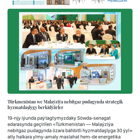
Türkmenistan we Malaýziýa nebitgaz pudagynda strategik
hyzmatdaşlygy berkidýärler
19-njy iýunda paýtagtymyzdaky Söwda-senagat
edarasynda geçirilen «Türkmenistan — Malaýziýa:
nebitgaz pudagynda özara bähbitli hyzmatdaşlyga 30 ýyl»
atly halkara ylmy-amaly maslahat hem-de energetika