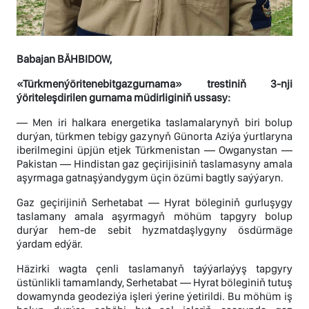
Babajan BÄHBIDOW,
«Türkmenýöritenebitgazgurnama» trestiniň 3-nji
ýöriteleşdirilen gurnama müdirliginiň ussasy:
— Men iri halkara energetika taslamalarynyň biri bolup
durýan, türkmen tebigy gazynyň Günorta Aziýa ýurtlaryna
iberilmegini üpjün etjek Türkmenistan — Owganystan —
Pakistan — Hindistan gaz geçirijisiniň taslamasyny amala
aşyrmaga gatnaşýandygym üçin özümi bagtly saýýaryn.
Gaz geçirijiniň Serhetabat — Hyrat böleginiň gurluşygy
taslamany amala aşyrmagyň möhüm tapgyry bolup
durýar hem-de sebit hyzmatdaşlygyny ösdürmäge
ýardam edýär.
Häzirki wagta çenli taslamanyň taýýarlaýyş tapgyry
üstünlikli tamamlandy, Serhetabat — Hyrat böleginiň tutuş
dowamynda geodeziýa işleri ýerine ýetirildi. Bu möhüm iş