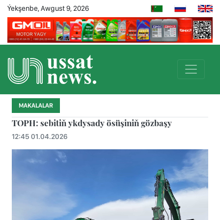
Ýekşenbe, Awgust 9, 2026
MAKALALAR
TOPH: sebitiň ykdysady ösüşiniň gözbaşy
12:45 01.04.2026