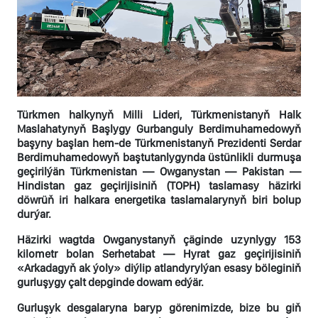
Türkmen halkynyň Milli Lideri, Türkmenistanyň Halk
Maslahatynyň Başlygy Gurbanguly Berdimuhamedowyň
başyny başlan hem-de Türkmenistanyň Prezidenti Serdar
Berdimuhamedowyň baştutanlygynda üstünlikli durmuşa
geçirilýän Türkmenistan — Owganystan — Pakistan —
Hindistan gaz geçirijisiniň (TOPH) taslamasy häzirki
döwrüň iri halkara energetika taslamalarynyň biri bolup
durýar.
Häzirki wagtda Owganystanyň çäginde uzynlygy 153
kilometr bolan Serhetabat — Hyrat gaz geçirijisiniň
«Arkadagyň ak ýoly» diýlip atlandyrylýan esasy böleginiň
gurluşygy çalt depginde dowam edýär.
Gurluşyk desgalaryna baryp görenimizde, bize bu giň