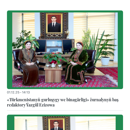
01.12.25 - 14:13
«Türkmenistanyň gurluşygy we binagärligi» žurnalynyň baş
redaktory Ýazgül Ezizowa