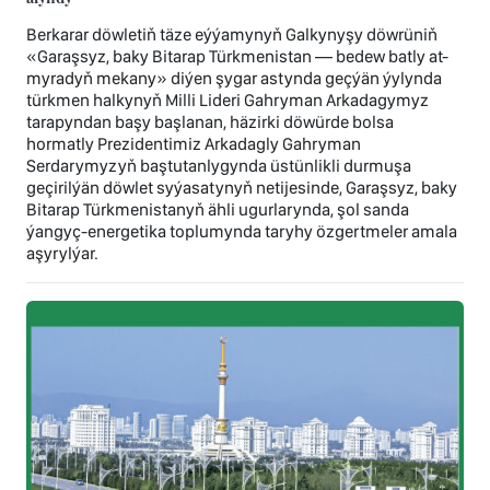
Berkarar döwletiň täze eýýamynyň Galkynyşy döwrüniň
«Garaşsyz, baky Bitarap Türkmenistan — bedew batly at-
myradyň mekany» diýen şygar astynda geçýän ýylynda
türkmen halkynyň Milli Lideri Gahryman Arkadagymyz
tarapyndan başy başlanan, häzirki döwürde bolsa
hormatly Prezidentimiz Arkadagly Gahryman
Serdarymyzyň baştutanlygynda üstünlikli durmuşa
geçirilýän döwlet syýasatynyň netijesinde, Garaşsyz, baky
Bitarap Türkmenistanyň ähli ugurlarynda, şol sanda
ýangyç-energetika toplumynda taryhy özgertmeler amala
aşyrylýar.