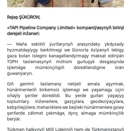
Rejep ŞÜKÜROW,
«TAPI Pipeline Company Limited» kompaniýasynyň birinji
derejeli inženeri:
— Maňa sebitiň ýurtlarynyň arasyndaky ykdysady
hyzmatdaşlygy berkitmegi we Günorta Aziýanyň tebigy
gaza bolan islegini kanagatlandyrmagy maksat edinýän
TOPH taslamasynyň möhüm gurluşyk desgasynda
işlemäge mümkinçiligiň döredilendigine örän
guwanýaryn.
Giň gerimli taslamany netijeli amala aşyrmak,
hünärmenleriň birkemsiz işlemegi we ýaşamagy üçin
oňaýly şertler döredildi. Bu ýerde gurlan ýaşaýyş
toplumlary inženerlere, gazçylara, geodeziýaçylara,
kebşirleýjilere, mehaniklere we beýleki hünärmenlere gowy
şertlerde zähmet çekmäge, dynç almaga mümkinçilik
berýär.
Türkmen halkynyň Milli Lideriniň hem-de Türkmenistanyň