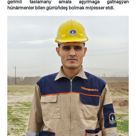
gerimli taslamany amala aşyrmaga gatnaşýan
hünärmenler bilen gürrüňdeş bolmak miýesser etdi.