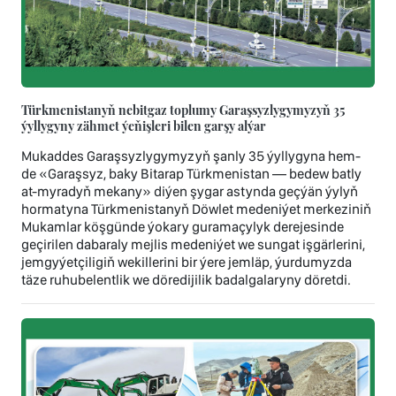
Türkmenistanyň nebitgaz toplumy Garaşsyzlygymyzyň 35
ýyllygyny zähmet ýeňişleri bilen garşy alýar
Mukaddes Garaşsyzlygymyzyň şanly 35 ýyllygyna hem-
de «Garaşsyz, baky Bitarap Türkmenistan — bedew batly
at-myradyň mekany» diýen şygar astynda geçýän ýylyň
hormatyna Türkmenistanyň Döwlet medeniýet merkeziniň
Mukamlar köşgünde ýokary guramaçylyk derejesinde
geçirilen dabaraly mejlis medeniýet we sungat işgärlerini,
jemgyýetçiligiň wekillerini bir ýere jemläp, ýurdumyzda
täze ruhubelentlik we döredijilik badalgalaryny döretdi.