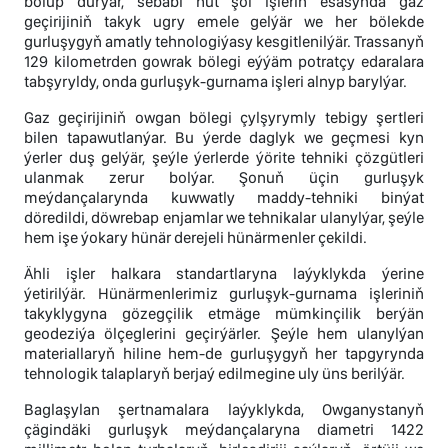
bolup durýar, sebäbi hut şol işleriň esasynda gaz
geçirijiniň takyk ugry emele gelýär we her bölekde
gurluşygyň amatly tehnologiýasy kesgitlenilýär. Trassanyň
129 kilometrden gowrak bölegi eýýäm potratçy edaralara
tabşyryldy, onda gurluşyk-gurnama işleri alnyp barylýar.
Gaz geçirijiniň owgan bölegi çylşyrymly tebigy şertleri
bilen tapawutlanýar. Bu ýerde daglyk we geçmesi kyn
ýerler duş gelýär, şeýle ýerlerde ýörite tehniki çözgütleri
ulanmak zerur bolýar. Şonuň üçin gurluşyk
meýdançalarynda kuwwatly maddy-tehniki binýat
döredildi, döwrebap enjamlar we tehnikalar ulanylýar, şeýle
hem işe ýokary hünär derejeli hünärmenler çekildi.
Ähli işler halkara standartlaryna laýyklykda ýerine
ýetirilýär. Hünärmenlerimiz gurluşyk-gurnama işleriniň
takyklygyna gözegçilik etmäge mümkinçilik berýän
geodeziýa ölçeglerini geçirýärler. Şeýle hem ulanylýan
materiallaryň hiline hem-de gurluşygyň her tapgyrynda
tehnologik talaplaryň berjaý edilmegine uly üns berilýär.
Baglaşylan şertnamalara laýyklykda, Owganystanyň
çägindäki gurluşyk meýdançalaryna diametri 1422