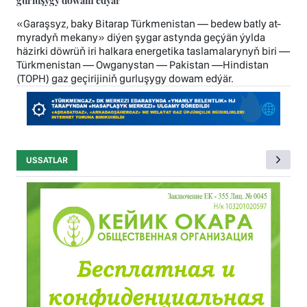
«Garaşsyz, baky Bitarap Türkmenistan — bedew batly at-
myradyň mekany» diýen şygar astynda geçýän ýylda
häzirki döwrüň iri halkara energetika taslamalarynyň biri —
Türkmenistan — Owganystan — Pakistan —Hindistan
(TOPH) gaz geçirijiniň gurluşygy dowam edýär.
USSATLAR