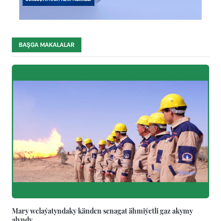
BAŞGA MAKALALAR
Mary welaýatyndaky känden senagat ähmiýetli gaz akymy
alyndy