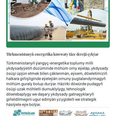
Türkmenistanyň energetika kuwwaty täze derejä çykýar
Türkmenistanyň ýangyç-energetika toplumy milli
ykdysadyýetiň düzüminde möhüm orny eýeläp, ykdysady
ösüşi üpjün etmek bilen çäklenmän, eýsem, döwletimiziň
halkara giňişliginde eýeleýän ornuny pugtalandyrmagyň
möhüm guraly bolup durýar. Häzirki döwürde pudagyň
ösüşi uzak möhletli durnuklylygy, tehnologik
döwrebaplygy we daşary ykdysady gatnaşyklaryň
giňeldilmegini ugur edinýän yzygiderli we strategik
häsiýete eýe bolýar.