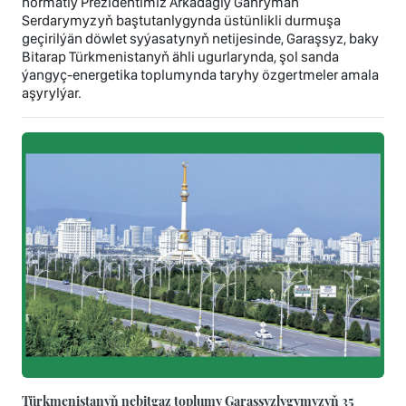
hormatly Prezidentimiz Arkadagly Gahryman
Serdarymyzyň baştutanlygynda üstünlikli durmuşa
geçirilýän döwlet syýasatynyň netijesinde, Garaşsyz, baky
Bitarap Türkmenistanyň ähli ugurlarynda, şol sanda
ýangyç-energetika toplumynda taryhy özgertmeler amala
aşyrylýar.
Türkmenistanyň nebitgaz toplumy Garaşsyzlygymyzyň 35