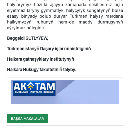
halylarymyz häzirki ajaýyp zamanada nesillerimiz üçin
elýetmez taryhy gymmatlyk, halyçylyk sungatynyň bolsa
esasy binýady bolup durýar. Türkmen halysy merdana
halkymyzyň ruhunyň hem-de maddy durmuşynyň
aýrylmaz bölegidir.
Beggeldi GUTLYÝEW,
Türkmenistanyň Daşary işler ministrliginiň
Halkara gatnaşyklary institutynyň
Halkara Hukugy fakultetiniň talyby.
BAŞGA MAKALALAR