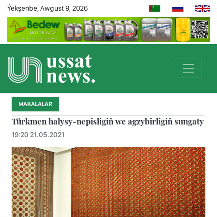
Ýekşenbe, Awgust 9, 2026
MAKALALAR
Türkmen halysy-nepisligiň we agzybirligiň sungaty
19:20 21.05.2021