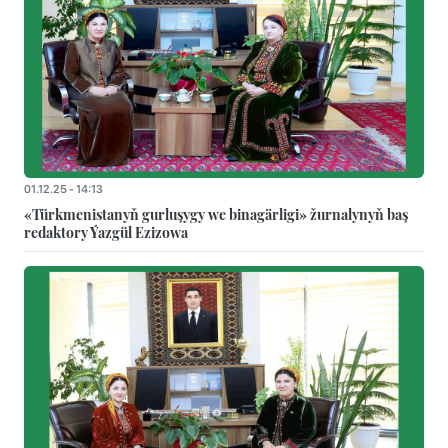
01.12.25 - 14:13
«Türkmenistanyň gurluşygy we binagärligi» žurnalynyň baş
redaktory Ýazgül Ezizowa