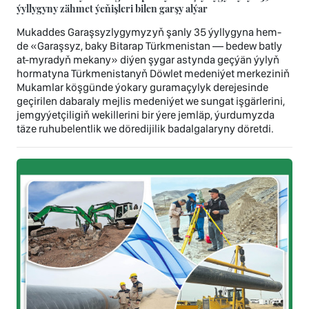
ýyllygyny zähmet ýeňişleri bilen garşy alýar
Mukaddes Garaşsyzlygymyzyň şanly 35 ýyllygyna hem-
de «Garaşsyz, baky Bitarap Türkmenistan — bedew batly
at-myradyň mekany» diýen şygar astynda geçýän ýylyň
hormatyna Türkmenistanyň Döwlet medeniýet merkeziniň
Mukamlar köşgünde ýokary guramaçylyk derejesinde
geçirilen dabaraly mejlis medeniýet we sungat işgärlerini,
jemgyýetçiligiň wekillerini bir ýere jemläp, ýurdumyzda
täze ruhubelentlik we döredijilik badalgalaryny döretdi.