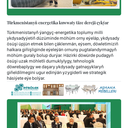
Türkmenistanyň energetika kuwwaty täze derejä çykýar
Türkmenistanyň ýangyç-energetika toplumy milli
ykdysadyýetiň düzüminde möhüm orny eýeläp, ykdysady
ösüşi üpjün etmek bilen çäklenmän, eýsem, döwletimiziň
halkara giňişliginde eýeleýän ornuny pugtalandyrmagyň
möhüm guraly bolup durýar. Häzirki döwürde pudagyň
ösüşi uzak möhletli durnuklylygy, tehnologik
döwrebaplygy we daşary ykdysady gatnaşyklaryň
giňeldilmegini ugur edinýän yzygiderli we strategik
häsiýete eýe bolýar.