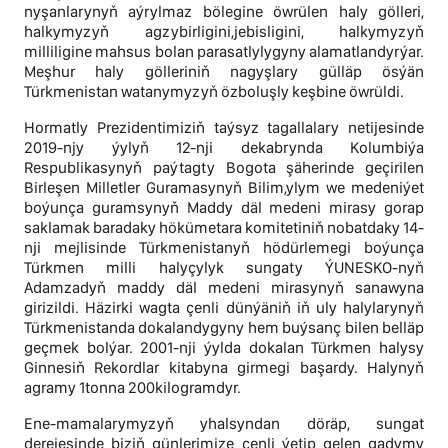
nyşanlarynyň aýrylmaz bölegine öwrülen haly gölleri,
halkymyzyň agzybirligini,jebisligini, halkymyzyň
milliligine mahsus bolan parasatlylygyny alamatlandyrýar.
Meşhur haly gölleriniň nagyşlary gülläp ösýän
Türkmenistan watanymyzyň özboluşly keşbine öwrüldi.
Hormatly Prezidentimiziň taýsyz tagallalary netijesinde
2019-njy ýylyň 12-nji dekabrynda Kolumbiýa
Respublikasynyň paýtagty Bogota şäherinde geçirilen
Birleşen Milletler Guramasynyň Bilim,ylym we medeniýet
boýunça guramsynyň Maddy däl medeni mirasy gorap
saklamak baradaky hökümetara komitetiniň nobatdaky 14-
nji mejlisinde Türkmenistanyň hödürlemegi boýunça
Türkmen milli halyçylyk sungaty ÝUNESKO-nyň
Adamzadyň maddy däl medeni mirasynyň sanawyna
girizildi. Häzirki wagta çenli dünýäniň iň uly halylarynyň
Türkmenistanda dokalandygyny hem buýsanç bilen belläp
geçmek bolýar. 2001-nji ýylda dokalan Türkmen halysy
Ginnesiň Rekordlar kitabyna girmegi başardy. Halynyň
agramy 1tonna 200kilogramdyr.
Ene-mamalarymyzyň yhalsyndan döräp, sungat
derejesinde biziň günlerimize çenli ýetip gelen gadymy