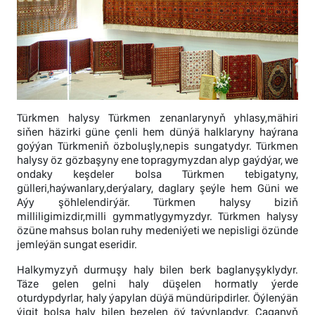
Türkmen halysy Türkmen zenanlarynyň yhlasy,mähiri
siňen häzirki güne çenli hem dünýä halklaryny haýrana
goýýan Türkmeniň özboluşly,nepis sungatydyr. Türkmen
halysy öz gözbaşyny ene topragymyzdan alyp gaýdýar, we
ondaky keşdeler bolsa Türkmen tebigatyny,
gülleri,haýwanlary,derýalary, daglary şeýle hem Güni we
Aýy şöhlelendirýär. Türkmen halysy biziň
milliligimizdir,milli gymmatlygymyzdyr. Türkmen halysy
özüne mahsus bolan ruhy medeniýeti we nepisligi özünde
jemleýän sungat eseridir.
Halkymyzyň durmuşy haly bilen berk baglanyşyklydyr.
Täze gelen gelni haly düşelen hormatly ýerde
oturdypdyrlar, haly ýapylan düýä mündüripdirler. Öýlenýän
ýigit bolsa haly bilen bezelen öý taýynlapdyr. Çaganyň