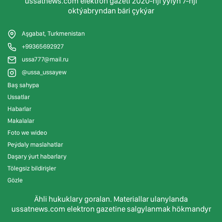
ussatnews.com elektron gazeti 2020-nji ýylyň 7-nji
oktýabryndan bäri çykýar
Aşgabat, Turkmenistan
+99365692927
ussa777@mail.ru
@ussa_ussayew
Baş sahypa
Ussatlar
Habarlar
Makalalar
Foto we wideo
Peýdaly maslahatlar
Daşary ýurt habarlary
Tölegsiz bildirişler
Gözle
Ähli hukuklary goralan. Materiallar ulanylanda
ussatnews.com elektron gazetine salgylanmak hökmandyr