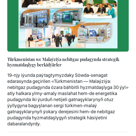
Türkmenistan we Malaýziýa nebitgaz pudagynda strategik
hyzmatdaşlygy berkidýärler
19-njy iýunda paýtagtymyzdaky Söwda-senagat
edarasynda geçirilen «Türkmenistan — Malaýziýa:
nebitgaz pudagynda özara bähbitli hyzmatdaşlyga 30 ýyl»
atly halkara ylmy-amaly maslahat hem-de energetika
pudagynda iki ýurduň netijeli gatnaşyklarynyň otuz
ýyllygyna bagyşlanan sergi türkmen-malaý
gatnaşyklarynyň ýokary derejesini hem-de nebitgaz
pudagynda hyzmatdaşlygyň strategik häsiýetini
dabaralandyrdy.