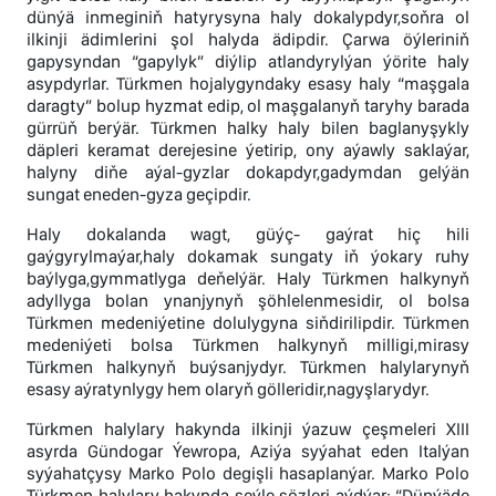
dünýä inmeginiň hatyrysyna haly dokalypdyr,soňra ol
ilkinji ädimlerini şol halyda ädipdir. Çarwa öýleriniň
gapysyndan “gapylyk” diýlip atlandyrylýan ýörite haly
asypdyrlar. Türkmen hojalygyndaky esasy haly “maşgala
daragty” bolup hyzmat edip, ol maşgalanyň taryhy barada
gürrüň berýär. Türkmen halky haly bilen baglanyşykly
däpleri keramat derejesine ýetirip, ony aýawly saklaýar,
halyny diňe aýal-gyzlar dokapdyr,gadymdan gelýän
sungat eneden-gyza geçipdir.
Haly dokalanda wagt, güýç- gaýrat hiç hili
gaýgyrylmaýar,haly dokamak sungaty iň ýokary ruhy
baýlyga,gymmatlyga deňelýär. Haly Türkmen halkynyň
adyllyga bolan ynanjynyň şöhlelenmesidir, ol bolsa
Türkmen medeniýetine dolulygyna siňdirilipdir. Türkmen
medeniýeti bolsa Türkmen halkynyň milligi,mirasy
Türkmen halkynyň buýsanjydyr. Türkmen halylarynyň
esasy aýratynlygy hem olaryň gölleridir,nagyşlarydyr.
Türkmen halylary hakynda ilkinji ýazuw çeşmeleri XIII
asyrda Gündogar Ýewropa, Aziýa syýahat eden Italýan
syýahatçysy Marko Polo degişli hasaplanýar. Marko Polo
Türkmen halylary hakynda şeýle sözleri aýdýar: “Dünýäde