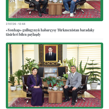
27.07.26 - 12:44
«Yonhap» gullugynyň habarçysy Türkmenistan baradaky
täsirleri bilen paýlaşdy