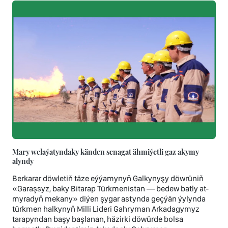
Mary welaýatyndaky känden senagat ähmiýetli gaz akymy
alyndy
Berkarar döwletiň täze eýýamynyň Galkynyşy döwrüniň
«Garaşsyz, baky Bitarap Türkmenistan — bedew batly at-
myradyň mekany» diýen şygar astynda geçýän ýylynda
türkmen halkynyň Milli Lideri Gahryman Arkadagymyz
tarapyndan başy başlanan, häzirki döwürde bolsa