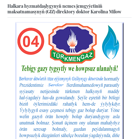
Halkara hyzmatdaşlygynyň nemes jemgyýetiniň
maksatnamasynyň (GIZ) direktory doktor Karolina Milow