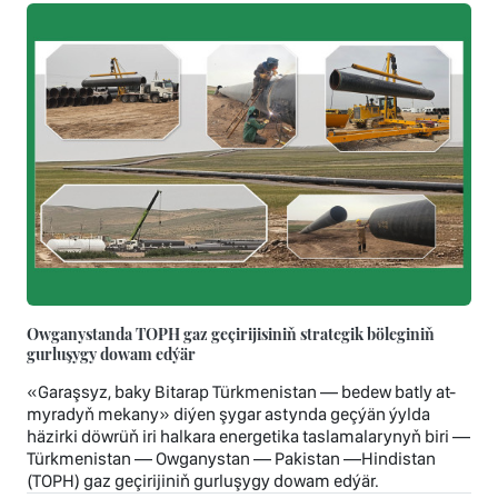
Owganystanda TOPH gaz geçirijisiniň strategik böleginiň
gurluşygy dowam edýär
«Garaşsyz, baky Bitarap Türkmenistan — bedew batly at-
myradyň mekany» diýen şygar astynda geçýän ýylda
häzirki döwrüň iri halkara energetika taslamalarynyň biri —
Türkmenistan — Owganystan — Pakistan —Hindistan
(TOPH) gaz geçirijiniň gurluşygy dowam edýär.