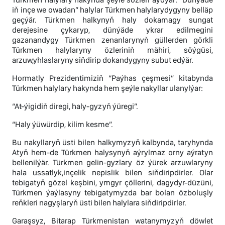
iň inçe we owadan” halylar Türkmen halylarydygyny belläp
geçýär. Türkmen halkynyň haly dokamagy sungat
derejesine çykaryp, dünýäde ykrar edilmegini
gazanandygy Türkmen zenanlarynyň güllerden görkli
Türkmen halylaryny özleriniň mähiri, söýgüsi,
arzuw,yhlaslaryny siňdirip dokandygyny subut edýär.
Hormatly Prezidentimiziň “Paýhas çeşmesi” kitabynda
Türkmen halylary hakynda hem şeýle nakyllar ulanylýar:
“At-ýigidiň diregi, haly-gyzyň ýüregi”.
“Haly ýüwürdip, kilim kesme”.
Bu nakyllaryň üsti bilen halkymyzyň kalbynda, taryhynda
Atyň hem-de Türkmen halysynyň aýrylmaz orny aýratyn
bellenilýär. Türkmen gelin-gyzlary öz ýürek arzuwlaryny
hala ussatlyk,inçelik nepislik bilen siňdiripdirler. Olar
tebigatyň gözel keşbini, ymgyr çöllerini, dagydyr-düzüni,
Türkmen ýaýlasyny tebigatymyzda bar bolan özboluşly
reňkleri nagyşlaryň üsti bilen halylara siňdiripdirler.
Garaşsyz, Bitarap Türkmenistan watanymyzyň döwlet