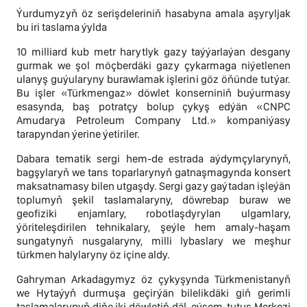
Ýurdumyzyň öz serişdeleriniň hasabyna amala aşyryljak
bu iri taslama ýylda
10 milliard kub metr harytlyk gazy taýýarlaýan desgany
gurmak we şol möçberdäki gazy çykarmaga niýetlenen
ulanyş guýularyny burawlamak işlerini göz öňünde tutýar.
Bu işler «Türkmengaz» döwlet konserniniň buýurmasy
esasynda, baş potratçy bolup çykyş edýän «CNPC
Amudarya Petroleum Company Ltd.» kompaniýasy
tarapyndan ýerine ýetiriler.
Dabara tematik sergi hem-de estrada aýdymçylarynyň,
bagşylaryň we tans toparlarynyň gatnaşmagynda konsert
maksatnamasy bilen utgaşdy. Sergi gazy gaýtadan işleýän
toplumyň şekil taslamalaryny, döwrebap buraw we
geofiziki enjamlary, robotlaşdyrylan ulgamlary,
ýöriteleşdirilen tehnikalary, şeýle hem amaly-haşam
sungatynyň nusgalaryny, milli lybaslary we meşhur
türkmen halylaryny öz içine aldy.
Gahryman Arkadagymyz öz çykyşynda Türkmenistanyň
we Hytaýyň durmuşa geçirýän bilelikdäki giň gerimli
taslamalarynyň diňe iki döwletiň däl, eýsem, tutuş Merkezi