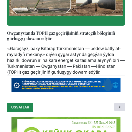
Owganystanda TOPH gaz geçirijisiniň strategik böleginiň
gurluşygy dowam edýär
«Garaşsyz, baky Bitarap Türkmenistan — bedew batly at-
myradyň mekany» diýen şygar astynda geçýän ýylda
häzirki döwrüň iri halkara energetika taslamalarynyň biri —
Türkmenistan — Owganystan — Pakistan —Hindistan
(TOPH) gaz geçirijiniň gurluşygy dowam edýär.
USSATLAR