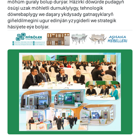
möhüm guraly bolup durýar. Häzirki döwürde pudagyň
ösüşi uzak möhletli durnuklylygy, tehnologik
döwrebaplygy we daşary ykdysady gatnaşyklaryň
giňeldilmegini ugur edinýän yzygiderli we strategik
häsiýete eýe bolýar.