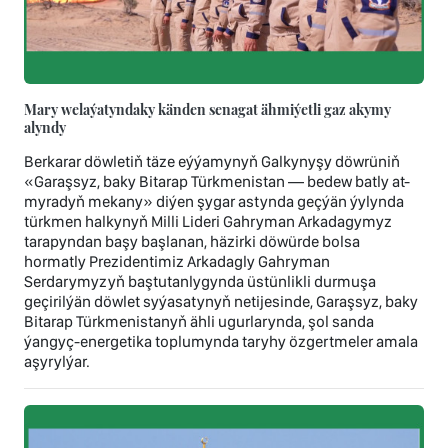
Mary welaýatyndaky känden senagat ähmiýetli gaz akymy
alyndy
Berkarar döwletiň täze eýýamynyň Galkynyşy döwrüniň
«Garaşsyz, baky Bitarap Türkmenistan — bedew batly at-
myradyň mekany» diýen şygar astynda geçýän ýylynda
türkmen halkynyň Milli Lideri Gahryman Arkadagymyz
tarapyndan başy başlanan, häzirki döwürde bolsa
hormatly Prezidentimiz Arkadagly Gahryman
Serdarymyzyň baştutanlygynda üstünlikli durmuşa
geçirilýän döwlet syýasatynyň netijesinde, Garaşsyz, baky
Bitarap Türkmenistanyň ähli ugurlarynda, şol sanda
ýangyç-energetika toplumynda taryhy özgertmeler amala
aşyrylýar.