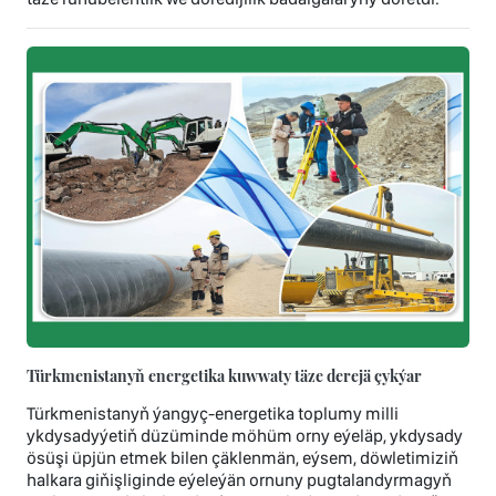
Türkmenistanyň energetika kuwwaty täze derejä çykýar
Türkmenistanyň ýangyç-energetika toplumy milli
ykdysadyýetiň düzüminde möhüm orny eýeläp, ykdysady
ösüşi üpjün etmek bilen çäklenmän, eýsem, döwletimiziň
halkara giňişliginde eýeleýän ornuny pugtalandyrmagyň