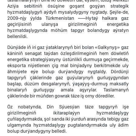
Aziýa sebitiniň ösüşine goşant goşýan strategik
hyzmatdaşlygyň aýdyň mysalydygyny nygtady. Şeýle-de,
2009-njy ýylda Türkmenistan —–Hytaý halkara gaz
geçirijisiniň ulanyşa girizilmeginiň energetika
hyzmatdaşlygynda möhüm tapgyr bolandygy aýratyn
bellenildi.
Dünýäde iň iri gaz ýataklarynyň biri bolan «Galkynyş» gaz
käniniň senagat taýdan özleşdirilmeginiň hem döwletiň
energetika strategiýasyny üstünlikli durmuşa geçirmekde,
eksporta niýetlenen çig mal binýadyny berkitmekde uly
ähmiýete eýe bolup durýandygy nygtaldy. Dördünji
tapgyryň çäklerinde gaz guýularynyň gurluşygyndan
başlap, düzüm desgalarynyň, ýaşaýyş-durmuş maksatly
binalaryň gurluşygy amala aşyrylar. Taslamanyň
çäklerinde bir müňden gowrak täze iş orny dörediler.
Öz nobatynda, Din Sýuesýan täze tapgyryň işe
girizilmeginiň ikitaraplaýyn hyzmatdaşlygy
çuňlaşdyrmakda, şol sanda iki ýurduň arasynda tebigy gaz
ulgamynda hyzmatdaşlygy pugtalandyrmakda uly ädim
bolup durýandygyny belledi.