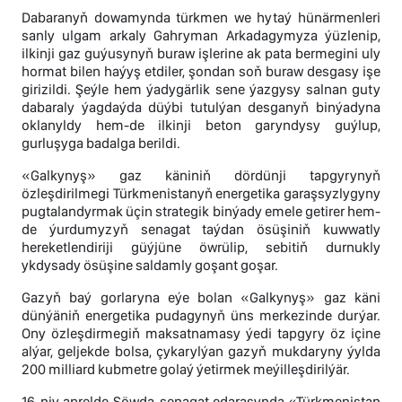
Dabaranyň dowamynda türkmen we hytaý hünärmenleri
sanly ulgam arkaly Gahryman Arkadagymyza ýüzlenip,
ilkinji gaz guýusynyň buraw işlerine ak pata bermegini uly
hormat bilen haýyş etdiler, şondan soň buraw desgasy işe
girizildi. Şeýle hem ýadygärlik sene ýazgysy salnan guty
dabaraly ýagdaýda düýbi tutulýan desganyň binýadyna
oklanyldy hem-de ilkinji beton garyndysy guýlup,
gurluşyga badalga berildi.
«Galkynyş» gaz käniniň dördünji tapgyrynyň
özleşdirilmegi Türkmenistanyň energetika garaşsyzlygyny
pugtalandyrmak üçin strategik binýady emele getirer hem-
de ýurdumyzyň senagat taýdan ösüşiniň kuwwatly
hereketlendiriji güýjüne öwrülip, sebitiň durnukly
ykdysady ösüşine saldamly goşant goşar.
Gazyň baý gorlaryna eýe bolan «Galkynyş» gaz käni
dünýäniň energetika pudagynyň üns merkezinde durýar.
Ony özleşdirmegiň maksatnamasy ýedi tapgyry öz içine
alýar, geljekde bolsa, çykarylýan gazyň mukdaryny ýylda
200 milliard kubmetre golaý ýetirmek meýilleşdirilýär.
16-njy aprelde Söwda-senagat edarasynda «Türkmenistan