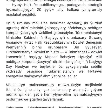
— Hytaý Halk Respublikasy: gaz pudagynda strategik
hyzmatdaşlygyň 20 ýyly» atly halkara ylmy-amaly
maslahat geçirildi.
Onuň umumy mejlisine hökümet agzalary, iki ýurduň
ugurdaş düzümleriniň ýolbaşçylary, öňdebaryjy nebitgaz
kompaniýalarynyň wekilleri gatnaşdylar. Türkmenistanyň
Ministrler Kabinetiniň Başlygynyň orunbasary Guwanç
Agajanow, Hytaý Halk Respublikasynyň Döwlet Geňeşiniň
Premýeriniň birinji orunbasary Din Sýuesýan,
Türkmenistanyň Döwlet ministri — «Türkmengaz» döwlet
konserniniň başlygy Maksat Babaýew, Hytaýyň Milli
nebitgaz korporasiýasynyň direktorlar geňeşiniň başlygy
Daý Houlýan we beýlekiler öz çykyşlarynda sebitiň
ykdysady ösüşinde Türkmenistanyň we Hytaýyň
energetika dialogynyň ähmiýetini bellediler.
Maslahatyň maksatnamasy mowzuklaýyn mejlisleriň
ikisini öz içine aldy: gaz taslamalary we maýa goýum
mümkinçilikleri, şeýle hem ylym-bilim hyzmatdaşlygyny
ösdürmek we işgärleri taýýarlamak.
Gahryman Arkadagymyzyň başlangyçlary, hormatly