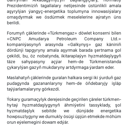
Prezidentimiziň tagallalary netijesinde üstünlikli amala
aşyrylýan ýangyç-energetika toplumyna innowasiýalary
ornaşdyrmak we ösdürmek meselelerine aýratyn üns
berildi.
Forumyň çäklerinde «Türkmengaz» döwlet konserni bilen
«CNPC Amudarya Petroleum Company Ltd.»
kompaniýasynyň arasynda «Galkynyş» gaz käniniň
dördünji tapgyryny amala aşyrmak barada şertnama gol
çekildi, bu, öz nobatynda, ikitaraplaýyn hyzmatdaşlygyň
täze sahypasyny açýar hem-de Türkmenistanda
çykarylýan gazyň mukdaryny artdyrmaga ýardam eder.
Maslahatyň çäklerinde guralan halkara sergi iki ýurduň gaz
pudagynda gazananlaryny hem-de öňdebaryjy işläp
taýýarlamalaryny görkezdi.
Ýokary guramaçylyk derejesinde geçirilen çäreler türkmen-
hytaý hyzmatdaşlygynyň ähmiýetini tassyklady, şol
hyzmatdaşlyk sebitde we dünýäde energetika
howpsuzlygyny we durnukly ösüşi üpjün etmekde möhüm
orun eýelemegini dowam edýär.