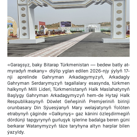
«Garaşsyz, baky Bitarap Türkmenistan — bedew batly at-
myradyň mekany» diýlip yglan edilen 2026-njy ýylyň 17-
nji aprelinde Gahryman Arkadagymyzyň, Arkadagly
Gahryman Serdarymyzyň tagallalary esasynda, türkmen
halkynyň Milli Lideri, Türkmenistanyň Halk Maslahatynyň
Başlygy Gahryman Arkadagymyzyň hem-de Hytaý Halk
Respublikasynyň Döwlet Geňeşiniň Premýeriniň birinji
orunbasary Din Sýuesýanyň Mary welaýatynyň Ýolöten
etrabynyň çäginde «Galkynyş» gaz känini özleşdirmegiň
dördünji tapgyrynyň gurluşyk işlerine badalga beren güni
berkarar Watanymyzyň täze taryhyna altyn harplar bilen
ýazyldy.