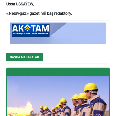
Ussa USSAÝEW,
«Nebit-gaz» gazetiniň baş redaktory.
BAŞGA MAKALALAR