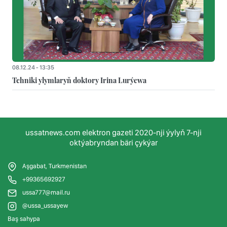
08.12.24 - 13:35
Tehniki ylymlaryň doktory Irina Lurýewa
ussatnews.com elektron gazeti 2020-nji ýylyň 7-nji
oktýabryndan bäri çykýar
Aşgabat, Turkmenistan
+99365692927
ussa777@mail.ru
@ussa_ussayew
Baş sahypa