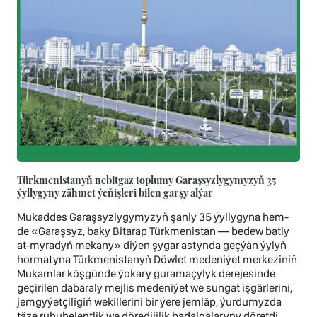
Türkmenistanyň nebitgaz toplumy Garaşsyzlygymyzyň 35
ýyllygyny zähmet ýeňişleri bilen garşy alýar
Mukaddes Garaşsyzlygymyzyň şanly 35 ýyllygyna hem-
de «Garaşsyz, baky Bitarap Türkmenistan — bedew batly
at-myradyň mekany» diýen şygar astynda geçýän ýylyň
hormatyna Türkmenistanyň Döwlet medeniýet merkeziniň
Mukamlar köşgünde ýokary guramaçylyk derejesinde
geçirilen dabaraly mejlis medeniýet we sungat işgärlerini,
jemgyýetçiligiň wekillerini bir ýere jemläp, ýurdumyzda
täze ruhubelentlik we döredijilik badalgalaryny döretdi.