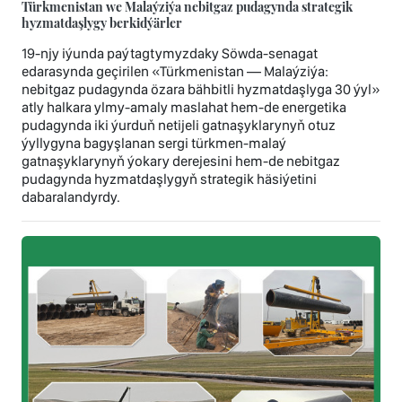
Türkmenistan we Malaýziýa nebitgaz pudagynda strategik
hyzmatdaşlygy berkidýärler
19-njy iýunda paýtagtymyzdaky Söwda-senagat
edarasynda geçirilen «Türkmenistan — Malaýziýa:
nebitgaz pudagynda özara bähbitli hyzmatdaşlyga 30 ýyl»
atly halkara ylmy-amaly maslahat hem-de energetika
pudagynda iki ýurduň netijeli gatnaşyklarynyň otuz
ýyllygyna bagyşlanan sergi türkmen-malaý
gatnaşyklarynyň ýokary derejesini hem-de nebitgaz
pudagynda hyzmatdaşlygyň strategik häsiýetini
dabaralandyrdy.