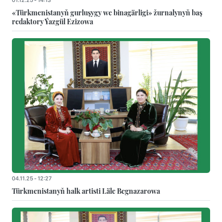
01.12.25 - 14:13
«Türkmenistanyň gurluşygy we binagärligi» žurnalynyň baş
redaktory Ýazgül Ezizowa
04.11.25 - 12:27
Türkmenistanyň halk artisti Läle Begnazarowa