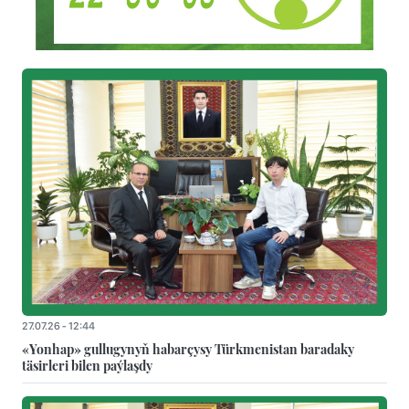
27.07.26 - 12:44
«Yonhap» gullugynyň habarçysy Türkmenistan baradaky
täsirleri bilen paýlaşdy