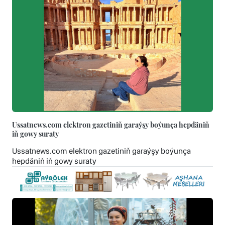
Ussatnews.com elektron gazetiniň garaýşy boýunça hepdäniň
iň gowy suraty
Ussatnews.com elektron gazetiniň garaýşy boýunça
hepdäniň iň gowy suraty