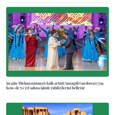
Şu gün Türkmenistanyň halk artisti Annagül Gurdowa75 ýaş
hem-de 70 ýyl sahna işiniň ýubileýlerini belleýär