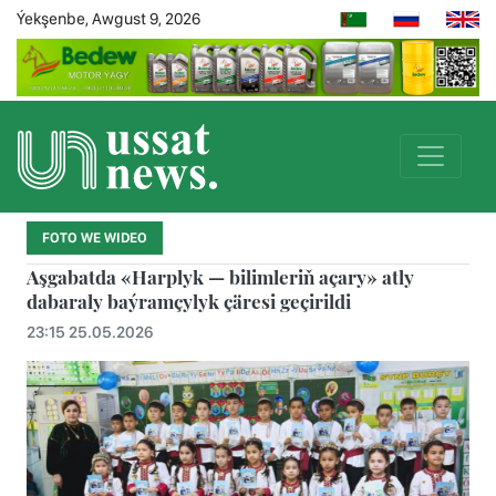
Ýekşenbe, Awgust 9, 2026
FOTO WE WIDEO
Aşgabatda «Harplyk — bilimleriň açary» atly
dabaraly baýramçylyk çäresi geçirildi
23:15 25.05.2026