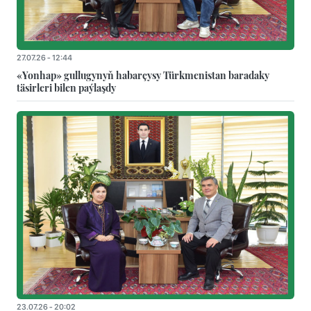
27.07.26 - 12:44
«Yonhap» gullugynyň habarçysy Türkmenistan baradaky
täsirleri bilen paýlaşdy
23.07.26 - 20:02