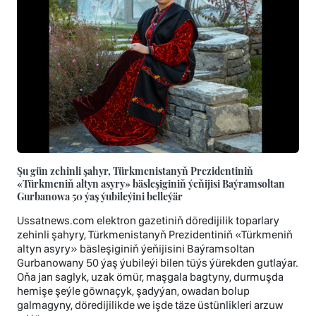
Şu gün zehinli şahyr, Türkmenistanyň Prezidentiniň
«Türkmeniň altyn asyry» bäsleşiginiň ýeňijisi Baýramsoltan
Gurbanowa 50 ýaş ýubileýini belleýär
Ussatnews.com elektron gazetiniň döredijilik toparlary
zehinli şahyry, Türkmenistanyň Prezidentiniň «Türkmeniň
altyn asyry» bäsleşiginiň ýeňijisini Baýramsoltan
Gurbanowany 50 ýaş ýubileýi bilen tüýs ýürekden gutlaýar.
Oňa jan saglyk, uzak ömür, maşgala bagtyny, durmuşda
hemişe şeýle göwnaçyk, şadyýan, owadan bolup
galmagyny, döredijilikde we işde täze üstünlikleri arzuw