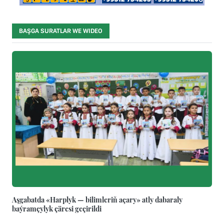
BAŞGA SURATLAR WE WIDEO
Aşgabatda «Harplyk — bilimleriň açary» atly dabaraly
baýramçylyk çäresi geçirildi