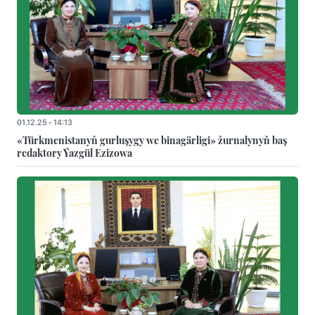
01.12.25 - 14:13
«Türkmenistanyň gurluşygy we binagärligi» žurnalynyň baş
redaktory Ýazgül Ezizowa