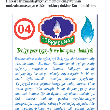
Halkara hyzmatdaşlygynyň nemes jemgyýetiniň
maksatnamasynyň (GIZ) direktory doktor Karolina Milow