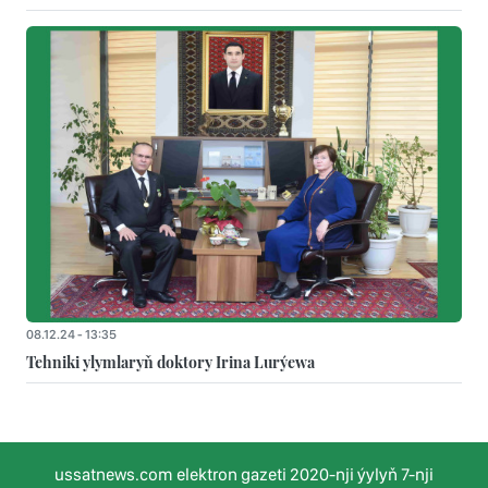
08.12.24 - 13:35
Tehniki ylymlaryň doktory Irina Lurýewa
ussatnews.com elektron gazeti 2020-nji ýylyň 7-nji