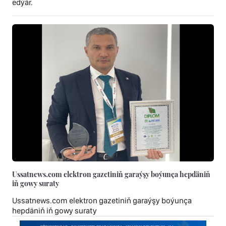
edýär.
Ussatnews.com elektron gazetiniň garaýşy boýunça hepdäniň
iň gowy suraty
Ussatnews.com elektron gazetiniň garaýşy boýunça
hepdäniň iň gowy suraty