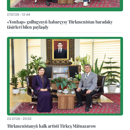
27.07.26 - 12:44
«Yonhap» gullugynyň habarçysy Türkmenistan baradaky
täsirleri bilen paýlaşdy
23.07.26 - 20:02
Türkmenistanyň halk artisti Tirkeş Mätnazarow