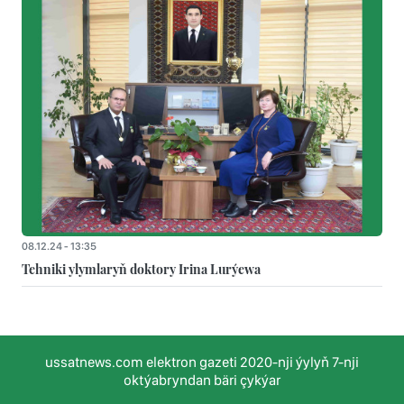
08.12.24 - 13:35
Tehniki ylymlaryň doktory Irina Lurýewa
ussatnews.com elektron gazeti 2020-nji ýylyň 7-nji
oktýabryndan bäri çykýar