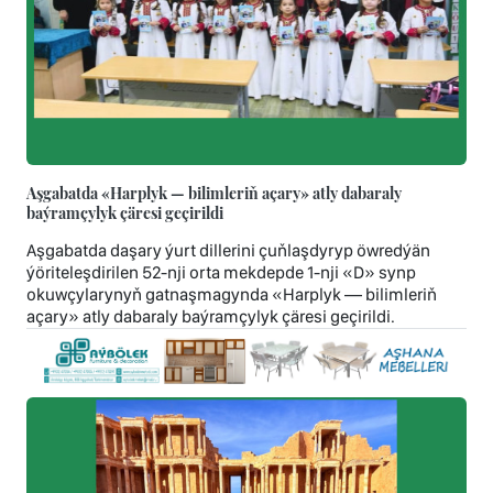
Aşgabatda «Harplyk — bilimleriň açary» atly dabaraly
baýramçylyk çäresi geçirildi
Aşgabatda daşary ýurt dillerini çuňlaşdyryp öwredýän
ýöriteleşdirilen 52-nji orta mekdepde 1-nji «D» synp
okuwçylarynyň gatnaşmagynda «Harplyk — bilimleriň
açary» atly dabaraly baýramçylyk çäresi geçirildi.