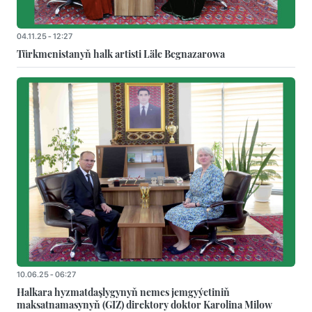
04.11.25 - 12:27
Türkmenistanyň halk artisti Läle Begnazarowa
10.06.25 - 06:27
Halkara hyzmatdaşlygynyň nemes jemgyýetiniň
maksatnamasynyň (GIZ) direktory doktor Karolina Milow