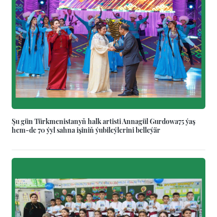
Şu gün Türkmenistanyň halk artisti Annagül Gurdowa75 ýaş
hem-de 70 ýyl sahna işiniň ýubileýlerini belleýär