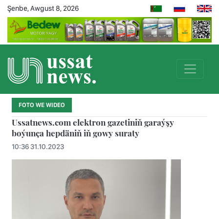
Şenbe, Awgust 8, 2026
FOTO WE WIDEO
Ussatnews.com elektron gazetiniň garaýşy
boýunça hepdäniň iň gowy suraty
10:36 31.10.2023