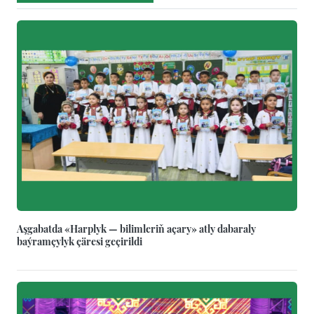
Aşgabatda «Harplyk — bilimleriň açary» atly dabaraly
baýramçylyk çäresi geçirildi