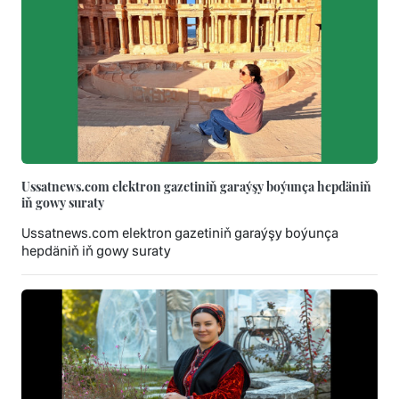
Ussatnews.com elektron gazetiniň garaýşy boýunça hepdäniň
iň gowy suraty
Ussatnews.com elektron gazetiniň garaýşy boýunça
hepdäniň iň gowy suraty