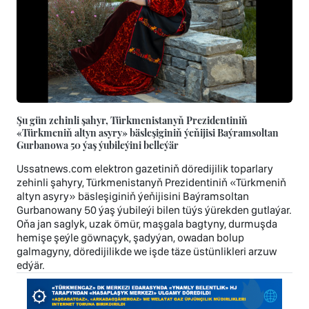
Şu gün zehinli şahyr, Türkmenistanyň Prezidentiniň
«Türkmeniň altyn asyry» bäsleşiginiň ýeňijisi Baýramsoltan
Gurbanowa 50 ýaş ýubileýini belleýär
Ussatnews.com elektron gazetiniň döredijilik toparlary
zehinli şahyry, Türkmenistanyň Prezidentiniň «Türkmeniň
altyn asyry» bäsleşiginiň ýeňijisini Baýramsoltan
Gurbanowany 50 ýaş ýubileýi bilen tüýs ýürekden gutlaýar.
Oňa jan saglyk, uzak ömür, maşgala bagtyny, durmuşda
hemişe şeýle göwnaçyk, şadyýan, owadan bolup
galmagyny, döredijilikde we işde täze üstünlikleri arzuw
edýär.