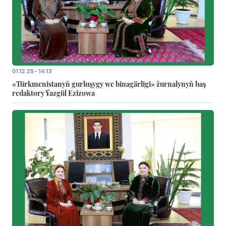
01.12.25 - 14:13
«Türkmenistanyň gurluşygy we binagärligi» žurnalynyň baş
redaktory Ýazgül Ezizowa