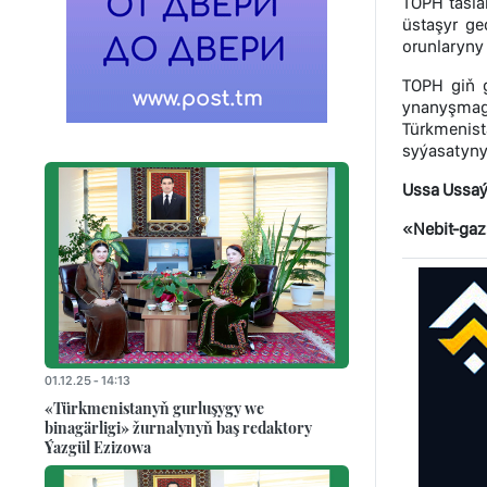
TOPH tasla
üstaşyr ge
orunlaryny
TOPH giň g
ynanyşmagy
Türkmenist
syýasatynyň
Ussa Ussaý
«Nebit-gaz»
01.12.25 - 14:13
«Türkmenistanyň gurluşygy we
binagärligi» žurnalynyň baş redaktory
Ýazgül Ezizowa