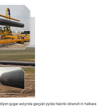
ýen şygar astynda geçýän ýylda häzirki döwrüň iri halkara