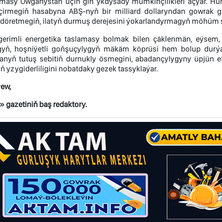
masy Owganystan üçin giň ykdysady mümkinçilikleri açýar. Hü
çirmegiň hasabyna ABŞ-nyň bir milliard dollaryndan gowrak gir
 döretmegiň, ilatyň durmuş derejesini ýokarlandyrmagyň möhüm ş
erimli energetika taslamasy bolmak bilen çäklenmän, eýsem,
ň, hoşniýetli goňşuçylygyň mäkäm köprüsi hem bolup durýar
anyň tutuş sebitiň durnukly ösmegini, abadançylygyny üpjün etmä
 yzygiderliligini nobatdaky gezek tassyklaýar.
ew,
 gazetiniň baş redaktory.