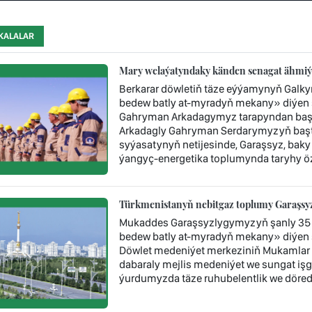
KALALAR
Mary welaýatyndaky känden senagat ähmiýe
Berkarar döwletiň täze eýýamynyň Galk
bedew batly at-myradyň mekany» diýen ş
Gahryman Arkadagymyz tarapyndan başy 
Arkadagly Gahryman Serdarymyzyň baştu
syýasatynyň netijesinde, Garaşsyz, baky
ýangyç-energetika toplumynda taryhy öz
Türkmenistanyň nebitgaz toplumy Garaşsyzl
Mukaddes Garaşsyzlygymyzyň şanly 35 
bedew batly at-myradyň mekany» diýen 
Döwlet medeniýet merkeziniň Mukamlar 
dabaraly mejlis medeniýet we sungat işgär
ýurdumyzda täze ruhubelentlik we döredij