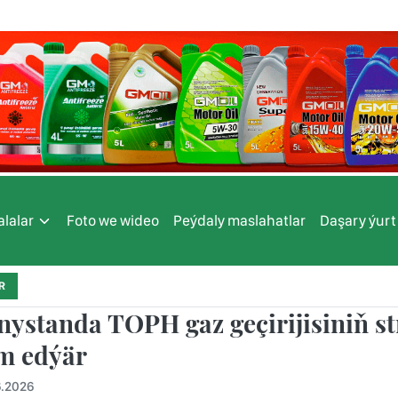
lalar
Foto we wideo
Peýdaly maslahatlar
Daşary ýurt
R
ystanda TOPH gaz geçirijisiniň st
m edýär
6.2026