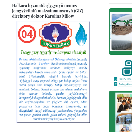
Halkara hyzmatdaşlygynyň nemes
jemgyýetiniň maksatnamasynyň (GIZ)
direktory doktor Karolina Milow