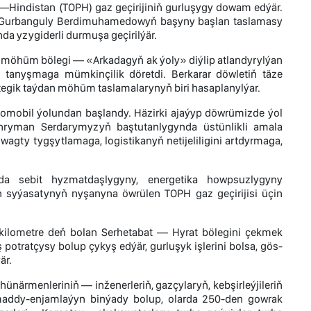
Hindistan (TOPH) gaz geçirijiniň gurluşygy dowam edýär.
gy Gurbanguly Berdimuhamedowyň başyny başlan taslamasy
 yzygiderli durmuşa geçirilýär.
 möhüm bölegi — «Arkadagyň ak ýoly» diýlip atlandyrylýan
n tanyşmaga mümkinçilik döretdi. Berkarar döwletiň täze
tegik taýdan möhüm taslamalarynyň biri hasaplanylýar.
omobil ýolundan başlandy. Häzirki ajaýyp döwrümizde ýol
ahryman Serdarymyzyň baştutanlygynda üstünlikli amala
agty tygşytlamaga, logistikanyň netijeliligini artdyrmaga,
a sebit hyzmatdaşlygyny, energetika howpsuzlygyny
n syýasatynyň nyşanyna öwrülen TOPH gaz geçirijisi üçin
 kilometre deň bolan Serhetabat — Hyrat bölegini çekmek
tratçysy bolup çykyş edýär, gurluşyk işlerini bolsa, gös-
är.
ünärmenleriniň — inženerleriň, gazçylaryň, kebşirleýjileriň
maddy-enjamlaýyn binýady bolup, olarda 250-den gowrak