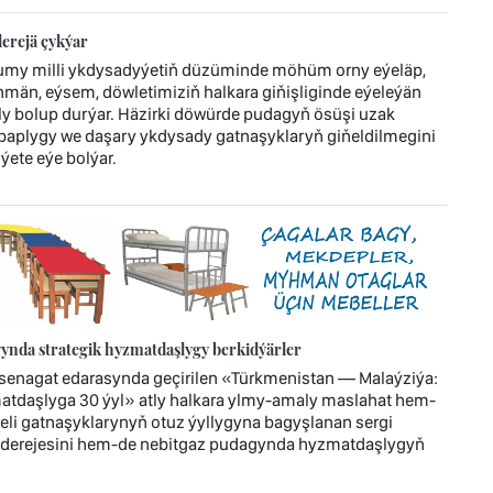
erejä çykýar
umy milli ykdysadyýetiň düzüminde möhüm orny eýeläp,
män, eýsem, döwletimiziň halkara giňişliginde eýeleýän
bolup durýar. Häzirki döwürde pudagyň ösüşi uzak
ebaplygy we daşary ykdysady gatnaşyklaryň giňeldilmegini
ýete eýe bolýar.
ynda strategik hyzmatdaşlygy berkidýärler
enagat edarasynda geçirilen «Türkmenistan — Malaýziýa:
atdaşlyga 30 ýyl» atly halkara ylmy-amaly maslahat hem-
jeli gatnaşyklarynyň otuz ýyllygyna bagyşlanan sergi
 derejesini hem-de nebitgaz pudagynda hyzmatdaşlygyň