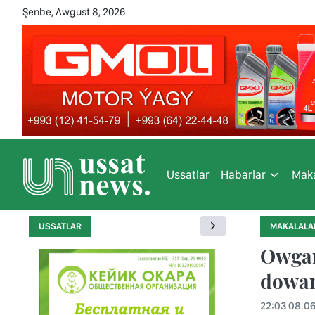
Şenbe, Awgust 8, 2026
Ussatlar
Habarlar
Maka
USSATLAR
MAKALALA
Owgan
dowa
22:03 08.0