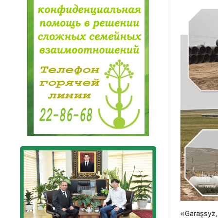
«Garaşsyz,