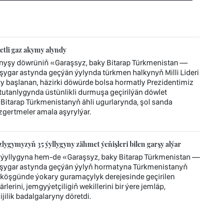
tli gaz akymy alyndy
ynyşy döwrüniň «Garaşsyz, baky Bitarap Türkmenistan —
ygar astynda geçýän ýylynda türkmen halkynyň Milli Lideri
başlanan, häzirki döwürde bolsa hormatly Prezidentimiz
tanlygynda üstünlikli durmuşa geçirilýän döwlet
 Bitarap Türkmenistanyň ähli ugurlarynda, şol sanda
gertmeler amala aşyrylýar.
ygymyzyň 35 ýyllygyny zähmet ýeňişleri bilen garşy alýar
ýyllygyna hem-de «Garaşsyz, baky Bitarap Türkmenistan —
şygar astynda geçýän ýylyň hormatyna Türkmenistanyň
köşgünde ýokary guramaçylyk derejesinde geçirilen
lerini, jemgyýetçiligiň wekillerini bir ýere jemläp,
ilik badalgalaryny döretdi.