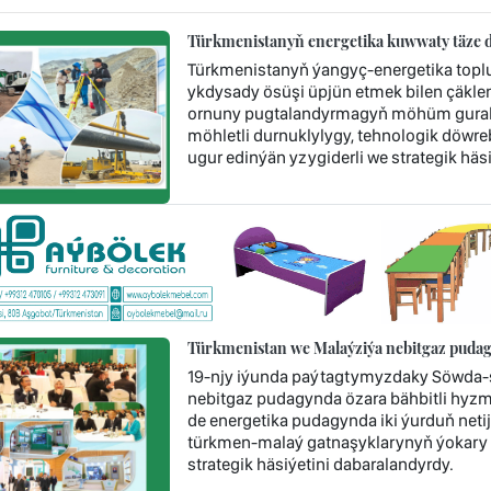
Türkmenistanyň energetika kuwwaty täze d
Türkmenistanyň ýangyç-energetika topl
ykdysady ösüşi üpjün etmek bilen çäklen
ornuny pugtalandyrmagyň möhüm guraly 
möhletli durnuklylygy, tehnologik döwr
ugur edinýän yzygiderli we strategik häsi
Türkmenistan we Malaýziýa nebitgaz pudag
19-njy iýunda paýtagtymyzdaky Söwda-s
nebitgaz pudagynda özara bähbitli hyzm
de energetika pudagynda iki ýurduň neti
türkmen-malaý gatnaşyklarynyň ýokary
strategik häsiýetini dabaralandyrdy.