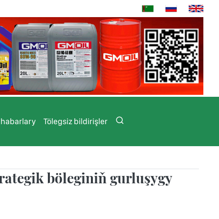
 habarlary
Tölegsiz bildirişler
rategik böleginiň gurluşygy