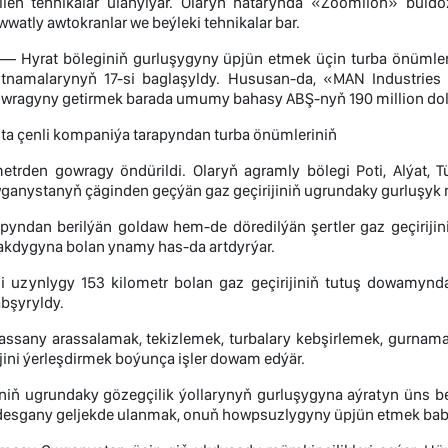
irilen tehnikalar ulanylýar. Olaryň hatarynda «Zoomlion» buldo
uwwatly awtokranlar we beýleki tehnikalar bar.
 — Hyrat böleginiň gurluşygyny üpjün etmek üçin turba önümleri
rtnamalarynyň 17-si baglaşyldy. Hususan-da, «MAN Industries
wragyny getirmek barada umumy bahasy ABŞ-nyň 190 million doll
gta çenli kompaniýa tarapyndan turba önümleriniň
trden gowragy öndürildi. Olaryň agramly bölegi Poti, Alýat, Tü
wganystanyň çäginden geçýän gaz geçirijiniň ugrundaky gurluşyk
apyndan berilýän goldaw hem-de döredilýän şertler gaz geçiriji
kdygyna bolan ynamy has-da artdyrýar.
li uzynlygy 153 kilometr bolan gaz geçirijiniň tutuş dowamynda
abşyryldy.
rassany arassalamak, tekizlemek, turbalary kebşirlemek, gurnama
ijini ýerleşdirmek boýunça işler dowam edýär.
iniň ugrundaky gözegçilik ýollarynyň gurluşygyna aýratyn üns ber
u desgany geljekde ulanmak, onuň howpsuzlygyny üpjün etmek ba