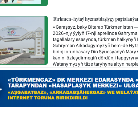
Türkmen-hytaý hyzmatdaşlygy pugtalanýa
«Garaşsyz, baky Bitarap Türkmenistan —
2026-njy ýylyň 17-nji aprelinde Gahr
tagallalary esasynda, türkmen halkynyň 
Gahryman Arkadagymyzyň hem-de Hytaý 
birinji orunbasary Din Sýuesýanyň Mary
känini özleşdirmegiň dördünji tapgyryny
Watanymyzyň täze taryhyna altyn harplar