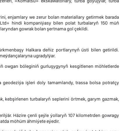
zerleri, «Komatsu» ekskawatorlary, turba goýujylar, turba
ni, enjamlary we zerur bolan materiallary getirmek barada
 Ltd» hindi kompaniýasy bilen polat turbalaryň 150 müň
aryndan gowrak bolan şertnama gol çekildi.
rkmenbaşy Halkara deňiz portlarynyň üsti bilen getirildi.
 meýdançalaryna ugradylýar.
niň owgan böleginiň gurluşygynyň kesgitlenen möhletlerde
 geodeziýa işleri doly tamamlandy, trassa bolsa potratçy
k, kebşirlenen turbalaryň seplerini örtmek, garym gazmak,
ilýär. Häzire çenli şeýle ýollaryň 107 kilometrden gowragy
batda möhüm ähmiýete eýedir.