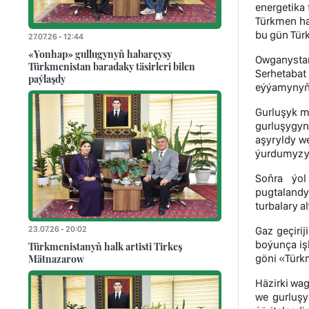
energetika
Türkmen ha
bu gün Tür
27.07.26 - 12:44
«Yonhap» gullugynyň habarçysy
Owganystan
Türkmenistan baradaky täsirleri bilen
Serhetabat
paýlaşdy
eýýamynyň 
Gurluşyk m
gurluşygyn
aşyryldy we
ýurdumyzyň
Soňra ýol
pugtalandy
turbalary a
23.07.26 - 20:02
Gaz geçiri
boýunça iş
Türkmenistanyň halk artisti Tirkeş
Mätnazarow
göni «Türkm
Häzirki wag
we gurluşy