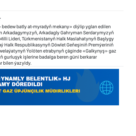
r
 bedew batly at-myradyň mekany» diýlip yglan edilen
yman Arkadagymyzyň, Arkadagly Gahryman Serdarymyzyň
Milli Lideri, Türkmenistanyň Halk Maslahatynyň Başlygy
Halk Respublikasynyň Döwlet Geňeşiniň Premýeriniň
 welaýatynyň Ýolöten etrabynyň çäginde «Galkynyş» gaz
ň gurluşyk işlerine badalga beren güni berkarar
 bilen ýazyldy.