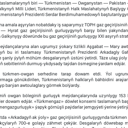
 taslamalarynyň biri — Türkmenistan — Owganystan — Pakistan —
lkynyň Milli Lideri, Türkmenistanyň Halk Maslahatynyň Başly
kmenistanyň Prezidenti Serdar Berdimuhamedowyň baştutanlygynda
a amala aşyrylan nobatdaky iş saparymyz TOPH gaz geçirijisiniň
 — Hyrat gaz geçirijisiniň gurluşygynyň barşy bilen ýakynda
Galkynyşy döwründe bu gaz geçirijiniň gurluşygy XXI asyryň stra
eýdançalaryna alan ugrumyz ýokary tizlikli Aşgabat — Mary awt
yň bu iri taslamasy Türkmenistanyň Prezidenti Arkadagly G
 şanly ýylyň möhüm desgalarynyň üstüni ýetirdi. Täze ulag ýoly w
 sebitleriniň durmuş-ykdysady taýdan ösmegine ýardam edýär.
 türkmen-owgan serhedine tarap dowam etdi. Ýol ugrund
rmaga gönükdirilen, Türkmenistanyň halklaryň bähbidini araýa
lyp barýan awtoulaglary görmek bolýardy.
jiniň owgan böleginiň gurluşyk meýdançalarynda uzynlygy 153
ler dowam edýär. «Türkmengaz» döwlet konserni taslamanyň baş po
engazgurluşyk» ýapyk görnüşli paýdarlar jemgyýeti ýerine ýetirý
tda «Arkadagyň ak ýoly» gaz geçirijisiniň gurluşygynda türkmen h
kçylaryň 700-e golaýy zähmet çekýär. Desgalaryň döwrebap 