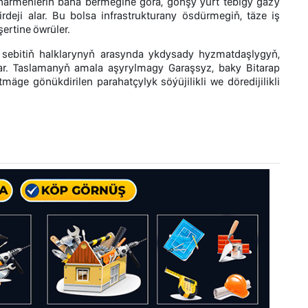
närmenleriň baha bermegine görä, goňşy ýurt tebigy gazy
deji alar. Bu bolsa infrastrukturany ösdürmegiň, täze iş
ertine öwrüler.
 sebitiň halklarynyň arasynda ykdysady hyzmatdaşlygyň,
. Taslamanyň amala aşyrylmagy Garaşsyz, baky Bitarap
ge gönükdirilen parahatçylyk söýüjilikli we döredijilikli