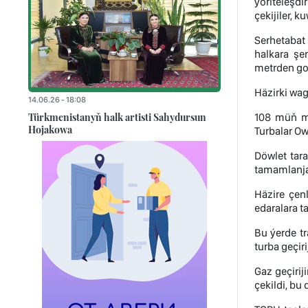
ýöriteleşd
çekijiler, k
Serhetabat
halkara şe
metrden go
Häzirki wa
14.06.26 - 18:08
Türkmenistanyň halk artisti Sahydursun
108 müň me
Hojakowa
Turbalar O
Döwlet tar
tamamlanja
Häzire çen
edaralara t
Bu ýerde t
turba geçir
Gaz geçirij
çekildi, b