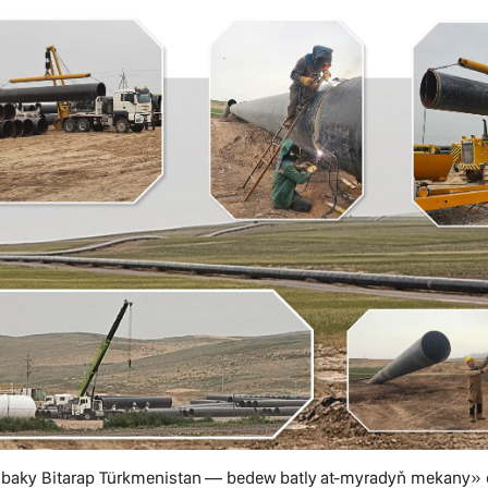
 baky Bitarap Türkmenistan — bedew batly at-myradyň mekany» di