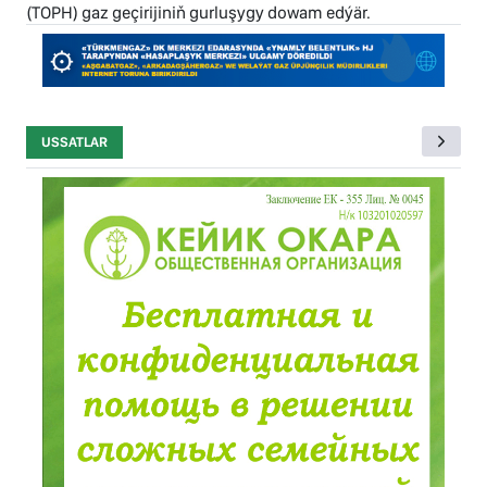
(TOPH) gaz geçirijiniň gurluşygy dowam edýär.
USSATLAR