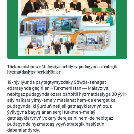
Türkmenistan we Malaýziýa nebitgaz pudagynda strategik
hyzmatdaşlygy berkidýärler
19-njy iýunda paýtagtymyzdaky Söwda-senagat
edarasynda geçirilen «Türkmenistan — Malaýziýa:
nebitgaz pudagynda özara bähbitli hyzmatdaşlyga 30 ýyl»
atly halkara ylmy-amaly maslahat hem-de energetika
pudagynda iki ýurduň netijeli gatnaşyklarynyň otuz
ýyllygyna bagyşlanan sergi türkmen-malaý
gatnaşyklarynyň ýokary derejesini hem-de nebitgaz
pudagynda hyzmatdaşlygyň strategik häsiýetini
dabaralandyrdy.