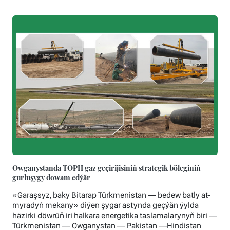
Owganystanda TOPH gaz geçirijisiniň strategik böleginiň
gurluşygy dowam edýär
«Garaşsyz, baky Bitarap Türkmenistan — bedew batly at-
myradyň mekany» diýen şygar astynda geçýän ýylda
häzirki döwrüň iri halkara energetika taslamalarynyň biri —
Türkmenistan — Owganystan — Pakistan —Hindistan