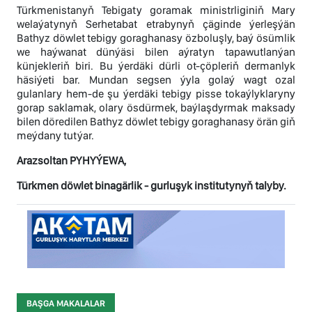
Türkmenistanyň Tebigaty goramak ministrliginiň Mary
welaýatynyň Serhetabat etrabynyň çäginde ýerleşýän
Bathyz döwlet tebigy goraghanasy özboluşly, baý ösümlik
we haýwanat dünýäsi bilen aýratyn tapawutlanýan
künjekleriň biri. Bu ýerdäki dürli ot-çöpleriň dermanlyk
häsiýeti bar. Mundan segsen ýyla golaý wagt ozal
gulanlary hem-de şu ýerdäki tebigy pisse tokaýlyklaryny
gorap saklamak, olary ösdürmek, baýlaşdyrmak maksady
bilen döredilen Bathyz döwlet tebigy goraghanasy örän giň
meýdany tutýar.
Arazsoltan PYHYÝEWA,
Türkmen döwlet binagärlik - gurluşyk institutynyň talyby.
BAŞGA MAKALALAR