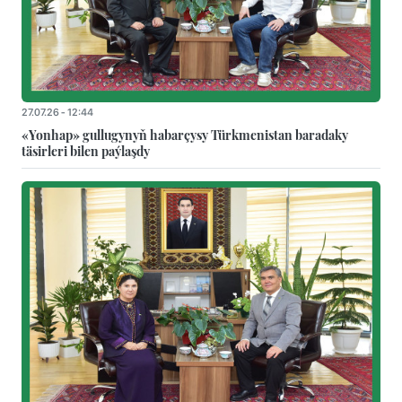
27.07.26 - 12:44
«Yonhap» gullugynyň habarçysy Türkmenistan baradaky
täsirleri bilen paýlaşdy