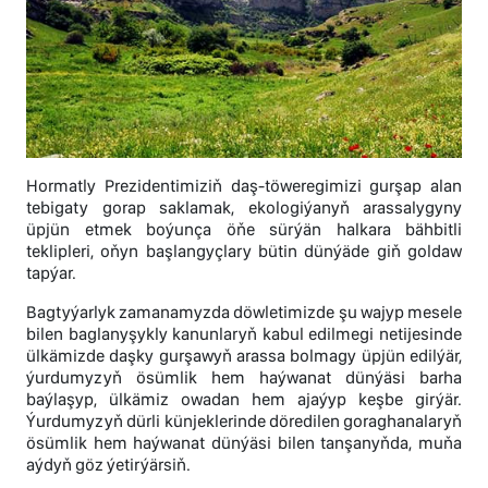
Hormatly Prezidentimiziň daş-töweregimizi gurşap alan
tebigaty gorap saklamak, ekologiýanyň arassalygyny
üpjün etmek boýunça öňe sürýän halkara bähbitli
teklipleri, oňyn başlangyçlary bütin dünýäde giň goldaw
tapýar.
Bagtyýarlyk zamanamyzda döwletimizde şu wajyp mesele
bilen baglanyşykly kanunlaryň kabul edilmegi netijesinde
ülkämizde daşky gurşawyň arassa bolmagy üpjün edilýär,
ýurdumyzyň ösümlik hem haýwanat dünýäsi barha
baýlaşyp, ülkämiz owadan hem ajaýyp keşbe girýär.
Ýurdumyzyň dürli künjeklerinde döredilen goraghanalaryň
ösümlik hem haýwanat dünýäsi bilen tanşanyňda, muňa
aýdyň göz ýetirýärsiň.