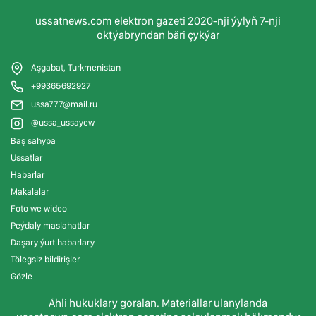
ussatnews.com elektron gazeti 2020-nji ýylyň 7-nji
oktýabryndan bäri çykýar
Aşgabat, Turkmenistan
+99365692927
ussa777@mail.ru
@ussa_ussayew
Baş sahypa
Ussatlar
Habarlar
Makalalar
Foto we wideo
Peýdaly maslahatlar
Daşary ýurt habarlary
Tölegsiz bildirişler
Gözle
Ähli hukuklary goralan. Materiallar ulanylanda