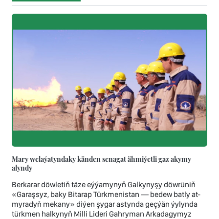
Mary welaýatyndaky känden senagat ähmiýetli gaz akymy
alyndy
Berkarar döwletiň täze eýýamynyň Galkynyşy döwrüniň
«Garaşsyz, baky Bitarap Türkmenistan — bedew batly at-
myradyň mekany» diýen şygar astynda geçýän ýylynda
türkmen halkynyň Milli Lideri Gahryman Arkadagymyz