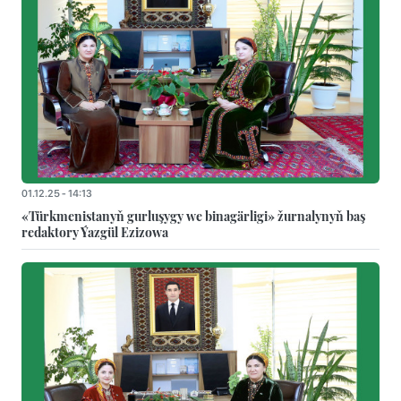
01.12.25 - 14:13
«Türkmenistanyň gurluşygy we binagärligi» žurnalynyň baş
redaktory Ýazgül Ezizowa