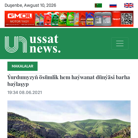
Duşenbe, Awgust 10, 2026
MAKALALAR
Ýurdumyzyň ösümlik hem haýwanat dünýäsi barha
baýlaşyp
19:34 08.06.2021