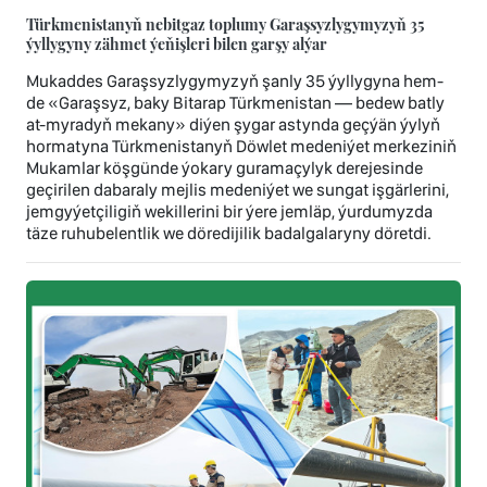
Türkmenistanyň nebitgaz toplumy Garaşsyzlygymyzyň 35
ýyllygyny zähmet ýeňişleri bilen garşy alýar
Mukaddes Garaşsyzlygymyzyň şanly 35 ýyllygyna hem-
de «Garaşsyz, baky Bitarap Türkmenistan — bedew batly
at-myradyň mekany» diýen şygar astynda geçýän ýylyň
hormatyna Türkmenistanyň Döwlet medeniýet merkeziniň
Mukamlar köşgünde ýokary guramaçylyk derejesinde
geçirilen dabaraly mejlis medeniýet we sungat işgärlerini,
jemgyýetçiligiň wekillerini bir ýere jemläp, ýurdumyzda
täze ruhubelentlik we döredijilik badalgalaryny döretdi.