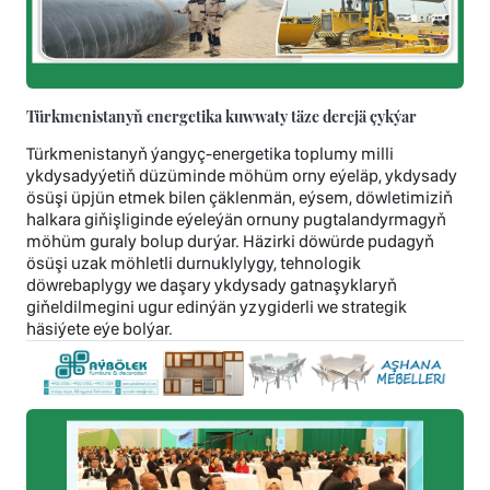
Türkmenistanyň energetika kuwwaty täze derejä çykýar
Türkmenistanyň ýangyç-energetika toplumy milli
ykdysadyýetiň düzüminde möhüm orny eýeläp, ykdysady
ösüşi üpjün etmek bilen çäklenmän, eýsem, döwletimiziň
halkara giňişliginde eýeleýän ornuny pugtalandyrmagyň
möhüm guraly bolup durýar. Häzirki döwürde pudagyň
ösüşi uzak möhletli durnuklylygy, tehnologik
döwrebaplygy we daşary ykdysady gatnaşyklaryň
giňeldilmegini ugur edinýän yzygiderli we strategik
häsiýete eýe bolýar.