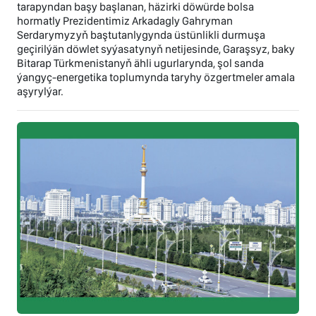
tarapyndan başy başlanan, häzirki döwürde bolsa
hormatly Prezidentimiz Arkadagly Gahryman
Serdarymyzyň baştutanlygynda üstünlikli durmuşa
geçirilýän döwlet syýasatynyň netijesinde, Garaşsyz, baky
Bitarap Türkmenistanyň ähli ugurlarynda, şol sanda
ýangyç-energetika toplumynda taryhy özgertmeler amala
aşyrylýar.