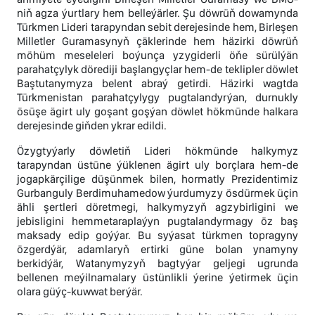
niň agza ýurtlary hem belleýärler. Şu döwrüň dowamynda
Türkmen Lideri tarapyndan sebit derejesinde hem, Birleşen
Milletler Guramasynyň çäklerinde hem häzirki döwrüň
möhüm meseleleri boýunça yzygiderli öňe sürülýän
parahatçylyk dörediji başlangyçlar hem-de teklipler döwlet
Baştutanymyza belent abraý getirdi. Häzirki wagtda
Türkmenistan parahatçylygy pugtalandyrýan, durnukly
ösüşe ägirt uly goşant goşýan döwlet hökmünde halkara
derejesinde giňden ykrar edildi.
Özygtyýarly döwletiň Lideri hökmünde halkymyz
tarapyndan üstüne ýüklenen ägirt uly borçlara hem-de
jogapkärçilige düşünmek bilen, hormatly Prezidentimiz
Gurbanguly Berdimuhamedow ýurdumyzy ösdürmek üçin
ähli şertleri döretmegi, halkymyzyň agzybirligini we
jebisligini hemmetaraplaýyn pugtalandyrmagy öz baş
maksady edip goýýar. Bu syýasat türkmen topragyny
özgerdýär, adamlaryň ertirki güne bolan ynamyny
berkidýär, Watanymyzyň bagtyýar geljegi ugrunda
bellenen meýilnamalary üstünlikli ýerine ýetirmek üçin
olara güýç-kuwwat berýär.