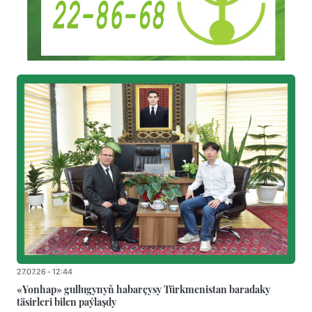
27.07.26 - 12:44
«Yonhap» gullugynyň habarçysy Türkmenistan baradaky
täsirleri bilen paýlaşdy