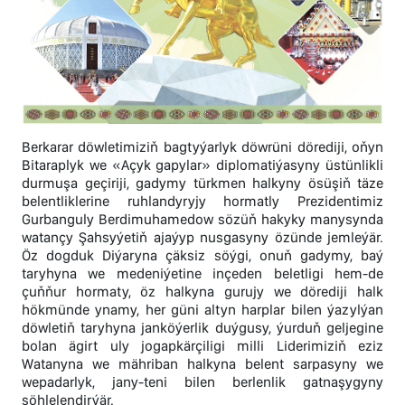
Berkarar döwletimiziň bagtyýarlyk döwrüni dörediji, oňyn
Bitaraplyk we «Açyk gapylar» diplomatiýasyny üstünlikli
durmuşa geçiriji, gadymy türkmen halkyny ösüşiň täze
belentliklerine ruhlandyryjy hormatly Prezidentimiz
Gurbanguly Berdimuhamedow sözüň hakyky manysynda
watançy Şahsyýetiň ajaýyp nusgasyny özünde jemleýär.
Öz dogduk Diýaryna çäksiz söýgi, onuň gadymy, baý
taryhyna we medeniýetine inçeden beletligi hem-de
çuňňur hormaty, öz halkyna gurujy we dörediji halk
hökmünde ynamy, her güni altyn harplar bilen ýazylýan
döwletiň taryhyna janköýerlik duýgusy, ýurduň geljegine
bolan ägirt uly jogapkärçiligi milli Liderimiziň eziz
Watanyna we mähriban halkyna belent sarpasyny we
wepadarlyk, jany-teni bilen berlenlik gatnaşygyny
şöhlelendirýär.