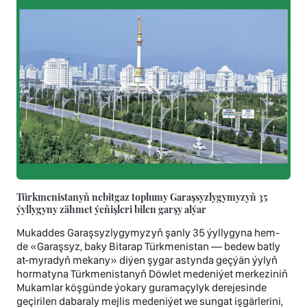
Türkmenistanyň nebitgaz toplumy Garaşsyzlygymyzyň 35
ýyllygyny zähmet ýeňişleri bilen garşy alýar
Mukaddes Garaşsyzlygymyzyň şanly 35 ýyllygyna hem-
de «Garaşsyz, baky Bitarap Türkmenistan — bedew batly
at-myradyň mekany» diýen şygar astynda geçýän ýylyň
hormatyna Türkmenistanyň Döwlet medeniýet merkeziniň
Mukamlar köşgünde ýokary guramaçylyk derejesinde
geçirilen dabaraly mejlis medeniýet we sungat işgärlerini,