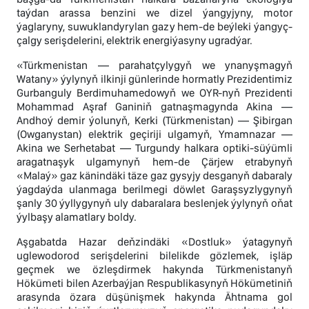
taýdan arassa benzini we dizel ýangyjyny, motor
ýaglaryny, suwuklandyrylan gazy hem-de beýleki ýangyç-
çalgy serişdelerini, elektrik energiýasyny ugradýar.
«Türkmenistan — parahatçylygyň we ynanyşmagyň
Watany» ýylynyň ilkinji günlerinde hormatly Prezidentimiz
Gurbanguly Berdimuhamedowyň we OYR-nyň Prezidenti
Mohammad Aşraf Ganiniň gatnaşmagynda Akina —
Andhoý demir ýolunyň, Kerki (Türkmenistan) — Şibirgan
(Owganystan) elektrik geçiriji ulgamyň, Ymamnazar —
Akina we Serhetabat — Turgundy halkara optiki-süýümli
aragatnaşyk ulgamynyň hem-de Çärjew etrabynyň
«Malaý» gaz känindäki täze gaz gysyjy desganyň dabaraly
ýagdaýda ulanmaga berilmegi döwlet Garaşsyzlygynyň
şanly 30 ýyllygynyň uly dabaralara beslenjek ýylynyň oňat
ýylbaşy alamatlary boldy.
Aşgabatda Hazar deňzindäki «Dostluk» ýatagynyň
uglewodorod serişdelerini bilelikde gözlemek, işläp
geçmek we özleşdirmek hakynda Türkmenistanyň
Hökümeti bilen Azerbaýjan Respublikasynyň Hökümetiniň
arasynda özara düşünişmek hakynda Ähtnama gol