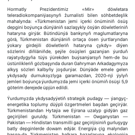
Hormatly Prezidentimiz «Mir» döwletara
teleradiokompaniýasynyň žurnalisti bilen söhbetdeşlik
mahalynda: «Türkmenistan jemi içerki önüminiň ösüş
depgini boýunça dünýäniň sazlaşykly ösýän döwletleriniň
hataryna girýär. Bütindünýä bankynyň maglumatlaryna
görä, Türkmenistan dünýäniň ortaça ösen ýurtlaryndan
ýokary girdejili döwletleriň hataryna çykdy» diýen
sözlerini diňläniňde, şeýle ösüşleri gazanýan ýurduň
raýatydygyňa tüýs ýürekden buýsanýarsyň hem-de bu
üstünlikleriň gözbaşynda duran Gahryman Arkadagymyza
alkyş sözleri kalbyňy joşdurýar. Dünýäde emele gelen
ykdysady durnuksyzlyga garamazdan, 2020-nji ýylyň
jemleri boýunça ýurdumyzda jemi içerki önümiň ösüşi 5,9
göterim derejede üpjün edildi.
Ýurdumyzda ykdysadyýetiň strategik pudagy — ýangyç-
energetika toplumy düýpli özgertmeleri başdan geçirýär.
Türkmenistandan Hytaýa we Eýrana uzalyp gidýän gaz
geçirijileri guruldy. Türkmenistan — Owganystan —
Pakistan — Hindistan transmilli gaz geçirijisiniň gurluşygy
batly depginlerde dowam edýär. Energiýa çig malyndan
başga-da Türkmenistan halkara bazarlaryna ekologiýa