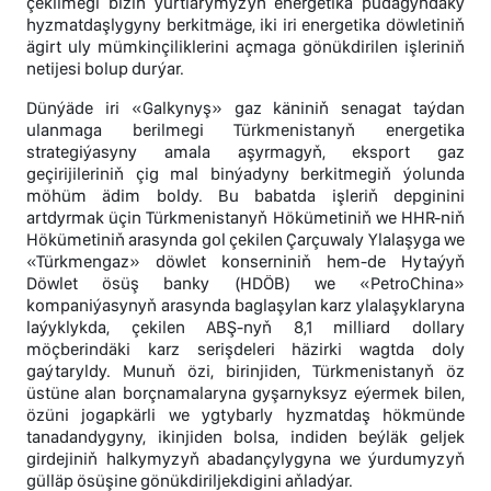
çekilmegi biziň ýurtlarymyzyň energetika pudagyndaky
hyzmatdaşlygyny berkitmäge, iki iri energetika döwletiniň
ägirt uly mümkinçiliklerini açmaga gönükdirilen işleriniň
netijesi bolup durýar.
Dünýäde iri «Galkynyş» gaz käniniň senagat taýdan
ulanmaga berilmegi Türkmenistanyň energetika
strategiýasyny amala aşyrmagyň, eksport gaz
geçirijileriniň çig mal binýadyny berkitmegiň ýolunda
möhüm ädim boldy. Bu babatda işleriň depginini
artdyrmak üçin Türkmenistanyň Hökümetiniň we HHR-niň
Hökümetiniň arasynda gol çekilen Çarçuwaly Ylalaşyga we
«Türkmengaz» döwlet konserniniň hem-de Hytaýyň
Döwlet ösüş banky (HDÖB) we «PetroChina»
kompaniýasynyň arasynda baglaşylan karz ylalaşyklaryna
laýyklykda, çekilen ABŞ-nyň 8,1 milliard dollary
möçberindäki karz serişdeleri häzirki wagtda doly
gaýtaryldy. Munuň özi, birinjiden, Türkmenistanyň öz
üstüne alan borçnamalaryna gyşarnyksyz eýermek bilen,
özüni jogapkärli we ygtybarly hyzmatdaş hökmünde
tanadandygyny, ikinjiden bolsa, indiden beýläk geljek
girdejiniň halkymyzyň abadançylygyna we ýurdumyzyň
gülläp ösüşine gönükdiriljekdigini aňladýar.