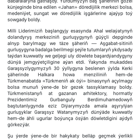
dabaralaryna gatnaşdy. Ýurdumyzyň baş şäheriniň gözel
künjeginde bina edilen «Jahan» döredijilik merkezi bolsa,
medeniýet, sungat we döredijilik işgärlerine ajaýyp toý
sowgady boldy.
Milli Liderimiziň başlangyjy esasynda Ahal welaýatynyň
dolandyryş merkeziniň gurluşygynyň güýçli depginde
alnyp barylmagy we täze şäheriň — Aşgabat-sitiniň
gurluşygyna badalga berilmegi şeýle tutumlaryň ykdysady
taýdan kuwwatly we geljegi uly döwlete başardýandygyny
dünýä jemgyýetçiligine aýan etdi. Ýakynda mukaddes
Garaşsyzlygymyzyň 30 ýyllygyna beslenen ýylda Kerki
şäherinde Halkara howa menziliniň hem-de
Türkmenabatda «Türkmeniň ak öýi» binasynyň açylmagy
bolsa munuň ýene-de bir gezek tassyklamasy boldy.
Türkmenistanyň at gazanan arhitektory, hormatly
Prezidentimiz Gurbanguly Berdimuhamedowyň
baştutanlygynda eziz Diýarymyzda amala aşyrylýan
gurluşyklar Garaşsyz Watanymyzyň dünýäde kuwwatly
hem-de ähli ugurlar boýunça ösýän döwletdigini aýdyň
görkezýär.
Şu ýerde ýene-de bir hakykaty belläp geçmek ýerlikli