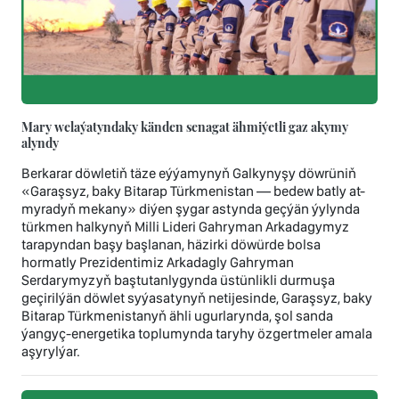
Mary welaýatyndaky känden senagat ähmiýetli gaz akymy
alyndy
Berkarar döwletiň täze eýýamynyň Galkynyşy döwrüniň
«Garaşsyz, baky Bitarap Türkmenistan — bedew batly at-
myradyň mekany» diýen şygar astynda geçýän ýylynda
türkmen halkynyň Milli Lideri Gahryman Arkadagymyz
tarapyndan başy başlanan, häzirki döwürde bolsa
hormatly Prezidentimiz Arkadagly Gahryman
Serdarymyzyň baştutanlygynda üstünlikli durmuşa
geçirilýän döwlet syýasatynyň netijesinde, Garaşsyz, baky
Bitarap Türkmenistanyň ähli ugurlarynda, şol sanda
ýangyç-energetika toplumynda taryhy özgertmeler amala
aşyrylýar.