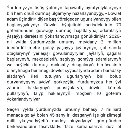
Ýurdumyzyň ösüş ýolunyň tapawutly aýratynlyklarynyň
biri hem onuň durmuş ulgamyny nazarlaýandygy, «Döwlet
adam üçindir!» diýen baş ýörelgeden ugur alýandygy bilen
baglanyşyklydyr. Döwlet býujetiniň serişdeleriniň 70
göteriminden gowragy durmuş hajatlaryna, adamlaryň
ýaşaýyş derejesini ýokarlandyrmaga gönükdirilýär. 2020-
nji ýylda ýurdumyzda umumy meýdany 2 million
inedördül metre golaý ýaşaýyş jaýlarynyň, şol sanda
otaglarynyň ýerleşişi gowulandyrylan jaýlaryň, çagalar
baglarynyň, mekdepleriň, saglygy goraýyş edaralarynyň
we beýleki durmuş maksatly desgalaryň birnäçesiniň
ulanylmaga berilmegi döwlet syýasatynda adam baradaky
aladanyň ileri tutulýan ugurlarynyň biri bolup
durýandygyny aýdyň görkezýär. Ýurdumyzda her ýyl
zähmet haklarynyň, pensiýalaryň, döwlet kömek
pullarynyň, talyp haklarynyň möçberi 10 göterim
ýokarlandyrylýar.
Geçen ýylda ýurdumyzda umumy bahasy 7 milliard
manada golaý bolan 45 sany iri desganyň işe girizilmegi
milli ykdysadyýetiň maddy binýadynyň gün-günden
berkeýändigini tassyklady. Täze kärhanalaryň, goý, ol