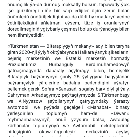
önümçilik ýa-da durmuş maksatly bolsun, tapawudy ýok,
işe girizilmegi diňe bir sarp edijiler üçin zerur bolan
önümleriň öndüriljekdigini ýa-da dürli hyzmatlaryň ýerine
ýetiriljekdigini aňlatman, eýsem, täze iş orunlarynyň
döredilmeginiň ygtybarly çeşmesi bolup durýandygy bilen
hem ähmiýetlidir.
«Türkmenistan — Bitaraplygyň mekany» ady bilen taryha
giren 2020-nji ýylyň oktýabrynda Halkara ýanyk şikeslerini
bejeriş merkeziniň we Estetiki merkeziň hormatly
Prezidentimiz Gurbanguly Berdimuhamedowyň
gatnaşmagynda dabaraly açylmagy bilen, hemişelik
Bitaraplyk baýramynyň şanly 25 ýyllygyna bagyşlanan
baýramçylyk çärelerine badalga berlendigini aýratyn
bellemek gerek. Soňra «Sanasaň, sogaby bar» diýlişi ýaly,
Gahryman Arkadagymyz paýtagtymyzda S.Türkmenbaşy
we A.Nyýazow şaýollarynyň çatrygyndaky ýerasty
awtomobil we pyýada geçelgeli «Mahabat» binasy
ýerleşdirilen toplumyň hem-de «Diwan»
myhmanhanasynyň, onuň yzysüre bolsa, Awtoulag
kärhanalar toplumynyň we Awtomobil mekdepleriniň
birleşiginiň okuw-türgenleşik merkeziniň açylyş