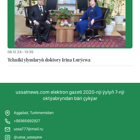
08.12.24 - 13:35
Tehniki ylymlaryň doktory Irina Lurýewa
ussatnews.com elektron gazeti 2020-nji ýylyň 7-nji
oktýabryndan bäri çykýar
Aşgabat, Turkmenistan
+99365692927
ussa777@mail.ru
@ussa_ussayew