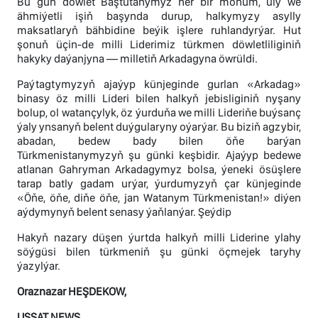
Bu gün döwlet Baştutanymyz her bir möhüm, uly we
ähmiýetli işiň başynda durup, halkymyzy asylly
maksatlaryň bähbidine beýik işlere ruhlandyrýar. Hut
şonuň üçin-de milli Liderimiz türkmen döwletliliginiň
hakyky daýanjyna — milletiň Arkadagyna öwrüldi.
Paýtagtymyzyň ajaýyp künjeginde gurlan «Arkadag»
binasy öz milli Lideri bilen halkyň jebisliginiň nyşany
bolup, ol watançylyk, öz ýurduňa we milli Lideriňe buýsanç
ýaly ynsanyň belent duýgularyny oýarýar. Bu biziň agzybir,
abadan, bedew bady bilen öňe barýan
Türkmenistanymyzyň şu günki keşbidir. Ajaýyp bedewe
atlanan Gahryman Arkadagymyz bolsa, ýeneki ösüşlere
tarap batly gadam urýar, ýurdumyzyň çar künjeginde
«Öňe, öňe, diňe öňe, jan Watanym Türkmenistan!» diýen
aýdymynyň belent senasy ýaňlanýar. Şeýdip
Hakyň nazary düşen ýurtda halkyň milli Liderine ylahy
söýgüsi bilen türkmeniň şu günki öçmejek taryhy
ýazylýar.
Oraznazar HEŞDEKOW,
USSAT NEWS.