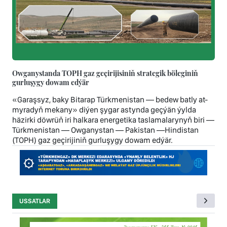
Owganystanda TOPH gaz geçirijisiniň strategik böleginiň
gurluşygy dowam edýär
«Garaşsyz, baky Bitarap Türkmenistan — bedew batly at-
myradyň mekany» diýen şygar astynda geçýän ýylda
häzirki döwrüň iri halkara energetika taslamalarynyň biri —
Türkmenistan — Owganystan — Pakistan —Hindistan
(TOPH) gaz geçirijiniň gurluşygy dowam edýär.
USSATLAR