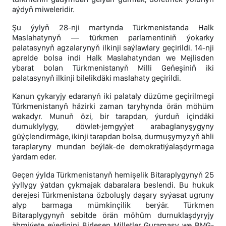
aýdyň miweleridir.
Şu ýylyň 28-nji martynda Türkmenistanda Halk
Maslahatynyň — türkmen parlamentiniň ýokarky
palatasynyň agzalarynyň ilkinji saýlawlary geçirildi. 14-nji
aprelde bolsa indi Halk Maslahatyndan we Mejlisden
ybarat bolan Türkmenistanyň Milli Geňeşiniň iki
palatasynyň ilkinji bilelikdäki maslahaty geçirildi.
Kanun çykaryjy edaranyň iki palataly düzüme geçirilmegi
Türkmenistanyň häzirki zaman taryhynda örän möhüm
wakadyr. Munuň özi, bir tarapdan, ýurduň içindäki
durnuklylygy, döwlet-jemgyýet arabaglanyşygyny
güýçlendirmäge, ikinji tarapdan bolsa, durmuşymyzyň ähli
taraplaryny mundan beýläk-de demokratiýalaşdyrmaga
ýardam eder.
Geçen ýylda Türkmenistanyň hemişelik Bitaraplygynyň 25
ýyllygy ýatdan çykmajak dabaralara beslendi. Bu hukuk
derejesi Türkmenistana özboluşly daşary syýasat ugruny
alyp barmaga mümkinçilik berýär. Türkmen
Bitaraplygynyň sebitde örän möhüm durnuklaşdyryjy
ähmiýete eýedigini Birleşen Milletler Guramasy we BMG-