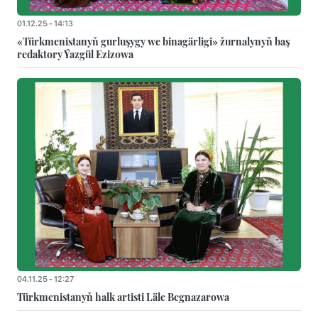
01.12.25 - 14:13
«Türkmenistanyň gurluşygy we binagärligi» žurnalynyň baş
redaktory Ýazgül Ezizowa
04.11.25 - 12:27
Türkmenistanyň halk artisti Läle Begnazarowa