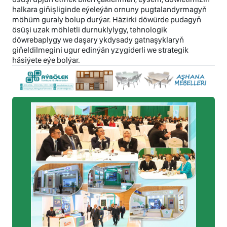
halkara giňişliginde eýeleýän ornuny pugtalandyrmagyň
möhüm guraly bolup durýar. Häzirki döwürde pudagyň
ösüşi uzak möhletli durnuklylygy, tehnologik
döwrebaplygy we daşary ykdysady gatnaşyklaryň
giňeldilmegini ugur edinýän yzygiderli we strategik
häsiýete eýe bolýar.