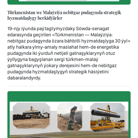
Türkmenistan we Malaýziýa nebitgaz pudagynda strategik
hyzmatdaşlygy berkidýärler
19-njy iýunda paýtagtymyzdaky Söwda-senagat
edarasynda geçirilen «Türkmenistan — Malaýziýa:
nebitgaz pudagynda özara bähbitli hyzmatdaşlyga 30 ýyl»
atly halkara ylmy-amaly maslahat hem-de energetika
pudagynda iki ýurduň netijeli gatnaşyklarynyň otuz
ýyllygyna bagyşlanan sergi türkmen-malaý
gatnaşyklarynyň ýokary derejesini hem-de nebitgaz
pudagynda hyzmatdaşlygyň strategik häsiýetini
dabaralandyrdy.