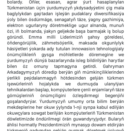
bolardy. Öňler, esasan, agrar ýurt hasaplanylan
Türkmenistan üçin ýurdumyzyň ykdysadyýetini çig mala
baglylykdan gaýtadan işleýän pudaklary diwersifikasiýa
ýoly bilen ösdürmäge, senagatyň täze, ýagny gazhimiýa,
elektron ugurlaryny döretmeklige ugur alnanda, munuň
özi, iň bolmanda, ýakyn geljekde başa barmajak iş bolup
göründi. Emma milli Liderimiziň şahsy göreldesi,
öňdengörüjilik, zähmetsöýerlik, maksada okgunlylyk
häsiýetleri ýokarda ady tutulan innowasion tehnologiýaly
önümçilikleriň gysga möhletlerde döremegine we
ýurdumyzyň dünýä bazarlarynda isleg bildirilýän harytlar
bilen öz ornuny tapmagyna getirdi. Gahryman
Arkadagymyzyň döredip berýän giň mümkinçiliklerinden
ýerlikli peýdalanmagyň hötdesinden gelýän türkmen
işewürleriniň hojalykda we durmuşda ulanylýan
tehnikalardan başlap, kompýuterlere çenli enjamlaryň täze
görnüşleriniň önümçiligini özleşdirmegi begenjiňi
goşalandyrýar. Ýurdumyzyň umumy orta bilim berýän
mekdeplerine her okuw ýylynda 1-nji synpa kabul edilýän
okuwçylara sowgat berilýän kompýuterleriň Türkmenistan
döwletimizde öndürilmegi örän guwandyryjydyr. Bularyň
ählisi hormatly Prezidentimiziň mynasyp dowam etdirýän
türkmeniň gadymdan gelýän gurmak, döretmek ýolunyň