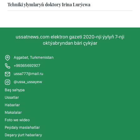
Tehniki ylymlaryň doktory Irina Lurýewa
ussatnews.com elektron gazeti 2020-nji ýylyň 7-nji
oktýabryndan bäri çykýar
Aşgabat, Turkmenistan
+99365692927
ussa777@mail.ru
@ussa_ussayew
Baş sahypa
Ussatlar
Habarlar
Makalalar
Foto we wideo
Peýdaly maslahatlar
Daşary ýurt habarlary