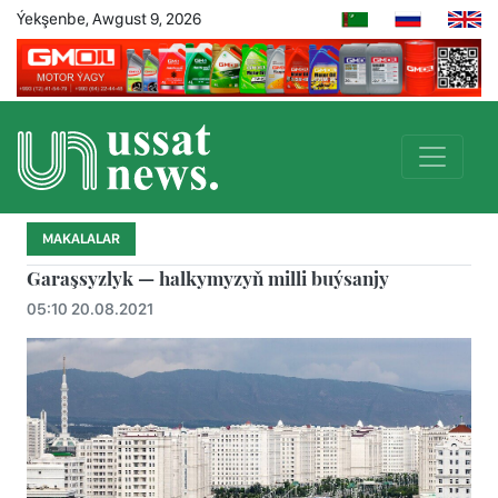
Ýekşenbe, Awgust 9, 2026
MAKALALAR
Garaşsyzlyk — halkymyzyň milli buýsanjy
05:10 20.08.2021