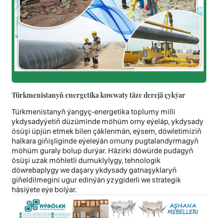
Türkmenistanyň energetika kuwwaty täze derejä çykýar
Türkmenistanyň ýangyç-energetika toplumy milli
ykdysadyýetiň düzüminde möhüm orny eýeläp, ykdysady
ösüşi üpjün etmek bilen çäklenmän, eýsem, döwletimiziň
halkara giňişliginde eýeleýän ornuny pugtalandyrmagyň
möhüm guraly bolup durýar. Häzirki döwürde pudagyň
ösüşi uzak möhletli durnuklylygy, tehnologik
döwrebaplygy we daşary ykdysady gatnaşyklaryň
giňeldilmegini ugur edinýän yzygiderli we strategik
häsiýete eýe bolýar.