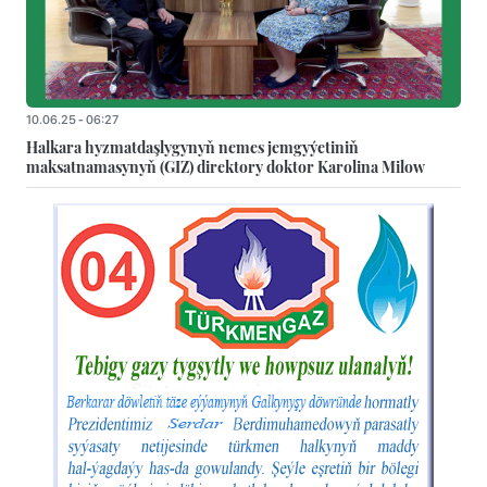
10.06.25 - 06:27
Halkara hyzmatdaşlygynyň nemes jemgyýetiniň
maksatnamasynyň (GIZ) direktory doktor Karolina Milow