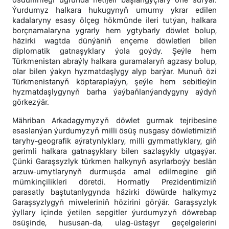
Ýurdumyz halkara hukugynyň umumy ykrar edilen
kadalaryny esasy ölçeg hökmünde ileri tutýan, halkara
borçnamalaryna ygrarly hem ygtybarly döwlet bolup,
häzirki wagtda dünýäniň ençeme döwletleri bilen
diplomatik gatnaşyklary ýola goýdy. Şeýle hem
Türkmenistan abraýly halkara guramalaryň agzasy bolup,
olar bilen ýakyn hyzmatdaşlygy alyp barýar. Munuň özi
Türkmenistanyň köptaraplaýyn, şeýle hem sebitleýin
hyzmatdaşlygynyň barha ýaýbaňlanýandygyny aýdyň
görkezýär.
Mähriban Arkadagymyzyň döwlet gurmak tejribesine
esaslanýan ýurdumyzyň milli ösüş nusgasy döwletimiziň
taryhy-geografik aýratynlyklary, milli gymmatlyklary, giň
gerimli halkara gatnaşyklary bilen sazlaşykly utgaşýar.
Çünki Garaşsyzlyk türkmen halkynyň asyrlarboýy beslän
arzuw-umytlarynyň durmuşda amal edilmegine giň
mümkinçilikleri döretdi. Hormatly Prezidentimiziň
parasatly baştutanlygynda häzirki döwürde halkymyz
Garaşsyzlygyň miweleriniň hözirini görýär. Garaşsyzlyk
ýyllary içinde ýetilen sepgitler ýurdumyzyň döwrebap
ösüşinde, hususan-da, ulag-üstaşyr geçelgelerini