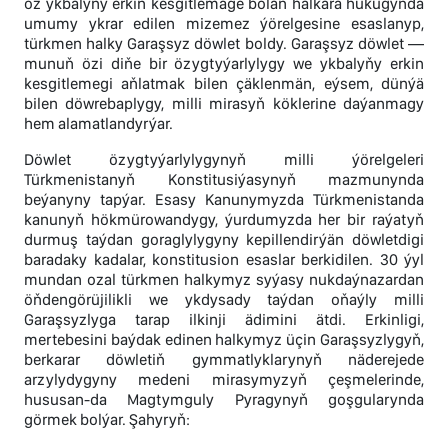
öz ykbalyny erkin kesgitlemäge bolan halkara hukugynda
umumy ykrar edilen mizemez ýörelgesine esaslanyp,
türkmen halky Garaşsyz döwlet boldy. Garaşsyz döwlet —
munuň özi diňe bir özygtyýarlylygy we ykbalyňy erkin
kesgitlemegi aňlatmak bilen çäklenmän, eýsem, dünýä
bilen döwrebaplygy, milli mirasyň köklerine daýanmagy
hem alamatlandyrýar.
Döwlet özygtyýarlylygynyň milli ýörelgeleri
Türkmenistanyň Konstitusiýasynyň mazmunynda
beýanyny tapýar. Esasy Kanunymyzda Türkmenistanda
kanunyň hökmürowandygy, ýurdumyzda her bir raýatyň
durmuş taýdan goraglylygyny kepillendirýän döwletdigi
baradaky kadalar, konstitusion esaslar berkidilen. 30 ýyl
mundan ozal türkmen halkymyz syýasy nukdaýnazardan
öňdengörüjilikli we ykdysady taýdan oňaýly milli
Garaşsyzlyga tarap ilkinji ädimini ätdi. Erkinligi,
mertebesini baýdak edinen halkymyz üçin Garaşsyzlygyň,
berkarar döwletiň gymmatlyklarynyň näderejede
arzylydygyny medeni mirasymyzyň çeşmelerinde,
hususan-da Magtymguly Pyragynyň goşgularynda
görmek bolýar. Şahyryň: