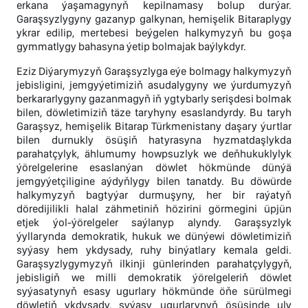
erkana ýaşamagynyň kepilnamasy bolup durýar.
Garaşsyzlygyny gazanyp galkynan, hemişelik Bitaraplygy
ykrar edilip, mertebesi beýgelen halkymyzyň bu goşa
gymmatlygy bahasyna ýetip bolmajak baýlykdyr.
Eziz Diýarymyzyň Garaşsyzlyga eýe bolmagy halkymyzyň
jebisligini, jemgyýetimiziň asudalygyny we ýurdumyzyň
berkararlygyny gazanmagyň iň ygtybarly serişdesi bolmak
bilen, döwletimiziň täze taryhyny esaslandyrdy. Bu taryh
Garaşsyz, hemişelik Bitarap Türkmenistany daşary ýurtlar
bilen durnukly ösüşiň hatyrasyna hyzmatdaşlykda
parahatçylyk, ählumumy howpsuzlyk we deňhukuklylyk
ýörelgelerine esaslanýan döwlet hökmünde dünýä
jemgyýetçiligine aýdyňlygy bilen tanatdy. Bu döwürde
halkymyzyň bagtyýar durmuşyny, her bir raýatyň
döredijilikli halal zähmetiniň hözirini görmegini üpjün
etjek ýol-ýörelgeler saýlanyp alyndy. Garaşsyzlyk
ýyllarynda demokratik, hukuk we dünýewi döwletimiziň
syýasy hem ykdysady, ruhy binýatlary kemala geldi.
Garaşsyzlygymyzyň ilkinji günlerinden parahatçylygyň,
jebisligiň we milli demokratik ýörelgeleriň döwlet
syýasatynyň esasy ugurlary hökmünde öňe sürülmegi
döwletiň ykdysady, syýasy ugurlarynyň ösüşinde uly