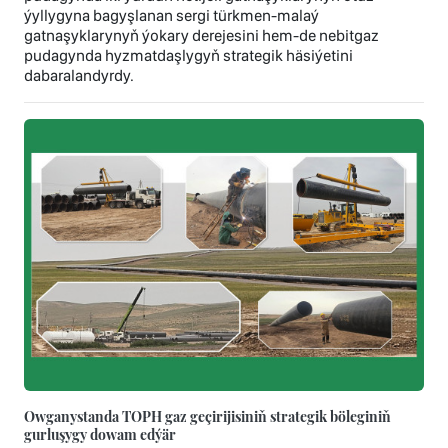
ýyllygyna bagyşlanan sergi türkmen-malaý
gatnaşyklarynyň ýokary derejesini hem-de nebitgaz
pudagynda hyzmatdaşlygyň strategik häsiýetini
dabaralandyrdy.
Owganystanda TOPH gaz geçirijisiniň strategik böleginiň
gurluşygy dowam edýär