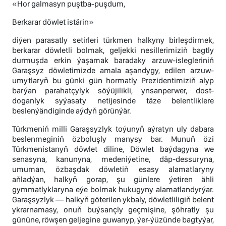
«Hor galmasyn puştba-puşdum,
Berkarar döwlet istärin»
diýen parasatly setirleri türkmen halkyny birleşdirmek,
berkarar döwletli bolmak, geljekki nesillerimiziň bagtly
durmuşda erkin ýaşamak baradaky arzuw-islegleriniň
Garaşsyz döwletimizde amala aşandygy, edilen arzuw-
umytlaryň bu günki gün hormatly Prezidentimiziň alyp
barýan parahatçylyk söýüjilikli, ynsanperwer, dost-
doganlyk syýasaty netijesinde täze belentliklere
beslenýändiginde aýdyň görünýär.
Türkmeniň milli Garaşsyzlyk toýunyň aýratyn uly dabara
beslenmeginiň özboluşly manysy bar. Munuň özi
Türkmenistanyň döwlet diline, Döwlet baýdagyna we
senasyna, kanunyna, medeniýetine, däp-dessuryna,
umuman, özbaşdak döwletiň esasy alamatlaryny
aňladýan, halkyň gorap, şu günlere ýetiren ähli
gymmatlyklaryna eýe bolmak hukugyny alamatlandyrýar.
Garaşsyzlyk — halkyň göterilen ykbaly, döwletliligiň belent
ykrarnamasy, onuň buýsançly geçmişine, şöhratly şu
gününe, röwşen geljegine guwanyp, ýer-ýüzünde bagtyýar,