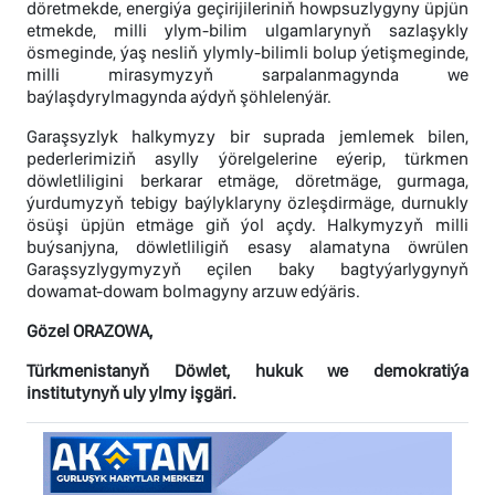
döretmekde, energiýa geçirijileriniň howpsuzlygyny üpjün
etmekde, milli ylym-bilim ulgamlarynyň sazlaşykly
ösmeginde, ýaş nesliň ylymly-bilimli bolup ýetişmeginde,
milli mirasymyzyň sarpalanmagynda we
baýlaşdyrylmagynda aýdyň şöhlelenýär.
Garaşsyzlyk halkymyzy bir suprada jemlemek bilen,
pederlerimiziň asylly ýörelgelerine eýerip, türkmen
döwletliligini berkarar etmäge, döretmäge, gurmaga,
ýurdumyzyň tebigy baýlyklaryny özleşdirmäge, durnukly
ösüşi üpjün etmäge giň ýol açdy. Halkymyzyň milli
buýsanjyna, döwletliligiň esasy alamatyna öwrülen
Garaşsyzlygymyzyň eçilen baky bagtyýarlygynyň
dowamat-dowam bolmagyny arzuw edýäris.
Gözel ORAZOWA,
Türkmenistanyň Döwlet, hukuk we demokratiýa
institutynyň uly ylmy işgäri.