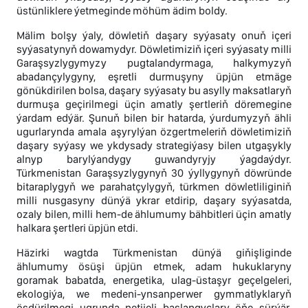
üstünliklere ýetmeginde möhüm ädim boldy.
Mälim bolşy ýaly, döwletiň daşary syýasaty onuň içeri
syýasatynyň dowamydyr. Döwletimiziň içeri syýasaty milli
Garaşsyzlygymyzy pugtalandyrmaga, halkymyzyň
abadançylygyny, eşretli durmuşyny üpjün etmäge
gönükdirilen bolsa, daşary syýasaty bu asylly maksatlaryň
durmuşa geçirilmegi üçin amatly şertleriň döremegine
ýardam edýär. Şunuň bilen bir hatarda, ýurdumyzyň ähli
ugurlarynda amala aşyrylýan özgertmeleriň döwletimiziň
daşary syýasy we ykdysady strategiýasy bilen utgaşykly
alnyp barylýandygy guwandyryjy ýagdaýdyr.
Türkmenistan Garaşsyzlygynyň 30 ýyllygynyň döwründe
bitaraplygyň we parahatçylygyň, türkmen döwletliliginiň
milli nusgasyny dünýä ykrar etdirip, daşary syýasatda,
ozaly bilen, milli hem-de ählumumy bähbitleri üçin amatly
halkara şertleri üpjün etdi.
Häzirki wagtda Türkmenistan dünýä giňişliginde
ählumumy ösüşi üpjün etmek, adam hukuklaryny
goramak babatda, energetika, ulag-üstaşyr geçelgeleri,
ekologiýa, we medeni-ynsanperwer gymmatlyklaryň
ösdürilmegi ugrunda netijeli başlangyçlary öňe sürýär.