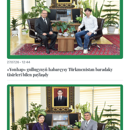
27.07.26 - 12:44
«Yonhap» gullugynyň habarçysy Türkmenistan baradaky
täsirleri bilen paýlaşdy