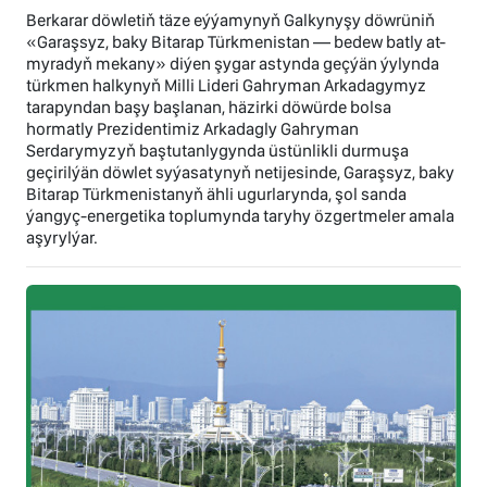
Berkarar döwletiň täze eýýamynyň Galkynyşy döwrüniň
«Garaşsyz, baky Bitarap Türkmenistan — bedew batly at-
myradyň mekany» diýen şygar astynda geçýän ýylynda
türkmen halkynyň Milli Lideri Gahryman Arkadagymyz
tarapyndan başy başlanan, häzirki döwürde bolsa
hormatly Prezidentimiz Arkadagly Gahryman
Serdarymyzyň baştutanlygynda üstünlikli durmuşa
geçirilýän döwlet syýasatynyň netijesinde, Garaşsyz, baky
Bitarap Türkmenistanyň ähli ugurlarynda, şol sanda
ýangyç-energetika toplumynda taryhy özgertmeler amala
aşyrylýar.