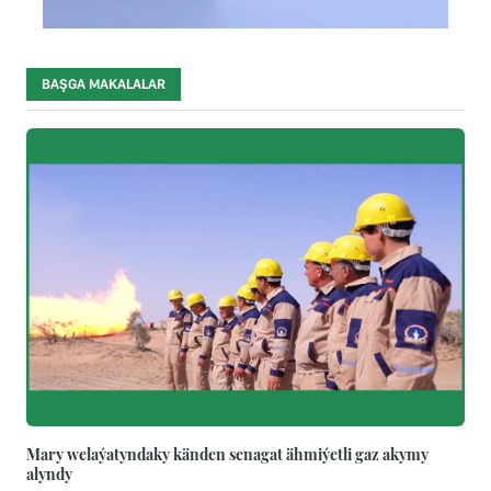
BAŞGA MAKALALAR
Mary welaýatyndaky känden senagat ähmiýetli gaz akymy
alyndy