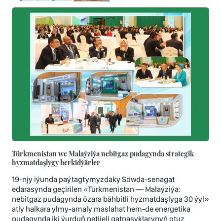
Türkmenistan we Malaýziýa nebitgaz pudagynda strategik
hyzmatdaşlygy berkidýärler
19-njy iýunda paýtagtymyzdaky Söwda-senagat
edarasynda geçirilen «Türkmenistan — Malaýziýa:
nebitgaz pudagynda özara bähbitli hyzmatdaşlyga 30 ýyl»
atly halkara ylmy-amaly maslahat hem-de energetika
pudagynda iki ýurduň netijeli gatnaşyklarynyň otuz