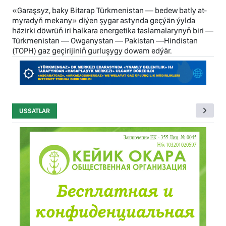
«Garaşsyz, baky Bitarap Türkmenistan — bedew batly at-
myradyň mekany» diýen şygar astynda geçýän ýylda
häzirki döwrüň iri halkara energetika taslamalarynyň biri —
Türkmenistan — Owganystan — Pakistan —Hindistan
(TOPH) gaz geçirijiniň gurluşygy dowam edýär.
USSATLAR