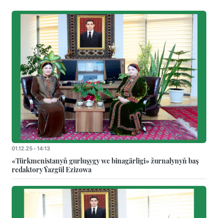
01.12.25 - 14:13
«Türkmenistanyň gurluşygy we binagärligi» žurnalynyň baş
redaktory Ýazgül Ezizowa