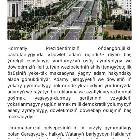
Hormatly Prezidentimiziň öňdengörüjilikli
baştutanlygynda «Döwlet adam üçindir!» diýen baş
ýörelgä esaslanyp, ýurdumyzyň ösüş aýratynlygy we
döwletimiziň ileri tutýan wezipeleriniň ählisi jemgyýetçilik
ösüşiniň ýeke-täk maksadyna, ýagny adam hakyndaky
alada gönükdirilýär. Adamy jemgyýetiň we döwletiň iň
ýokary gymmatlygy hökmünde ykrar edýän ýurdumyzda
adamyň we raýatyň hukuklaryna we azatlyklaryna hormat
goýmak, ýaşaýyş-durmuş şertleriniň yzygiderli
ýokarlanmagyny üpjün etmek milli demokratik ýolumyzyň
esasy aýratynlygy, döwletimiziň döwrebap ösüşiniň baş
maksadydyr.
Umumadamzat pelsepesiniň iň bir arzyly gymmatlygy
bolan Garaşsyzlyk halkyň, Watanyň barlygydyr. Halklaryň