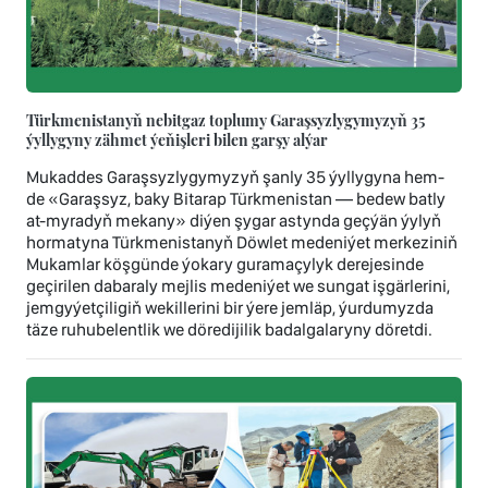
Türkmenistanyň nebitgaz toplumy Garaşsyzlygymyzyň 35
ýyllygyny zähmet ýeňişleri bilen garşy alýar
Mukaddes Garaşsyzlygymyzyň şanly 35 ýyllygyna hem-
de «Garaşsyz, baky Bitarap Türkmenistan — bedew batly
at-myradyň mekany» diýen şygar astynda geçýän ýylyň
hormatyna Türkmenistanyň Döwlet medeniýet merkeziniň
Mukamlar köşgünde ýokary guramaçylyk derejesinde
geçirilen dabaraly mejlis medeniýet we sungat işgärlerini,
jemgyýetçiligiň wekillerini bir ýere jemläp, ýurdumyzda
täze ruhubelentlik we döredijilik badalgalaryny döretdi.