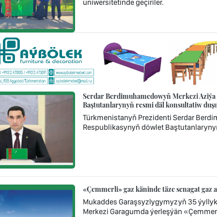
uniwersitetinde geçiriler.
Serdar Berdimuhamedowyň Merkezi Aziýa ý
Baştutanlarynyň resmi däl konsultatiw d
Türkmenistanyň Prezidenti Serdar Berd
Respublikasynyň döwlet Baştutanlaryny
«Çemmerli» gaz käninde täze senagat gaz 
Mukaddes Garaşsyzlygymyzyň 35 ýyllyk
Merkezi Garagumda ýerleşýän «Çemmerl