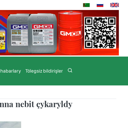
 habarlary
Tölegsiz bildirişler
nna nebit çykaryldy