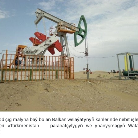
d çig malyna baý bolan Balkan welaýatynyň känlerinde nebit işle
eri «Türkmenistan — parahatçylygyň we ynanyşmagyň Watan
.