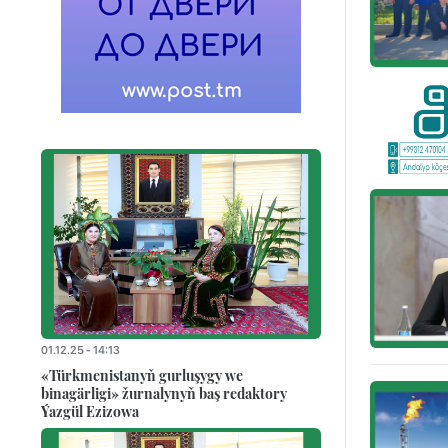
01.12.25 - 14:13
«Türkmenistanyň gurluşygy we
binagärligi» žurnalynyň baş redaktory
Ýazgül Ezizowa