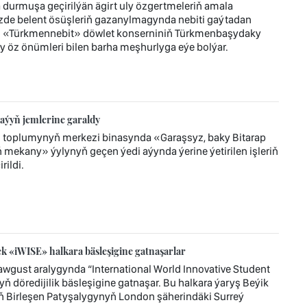
durmuşa geçirilýän ägirt uly özgertmeleriň amala
zde belent ösüşleriň gazanylmagynda nebiti gaýtadan
r. «Türkmennebit» döwlet konserniniň Türkmenbaşydaky
y öz önümleri bilen barha meşhurlyga eýe bolýar.
aýyň jemlerine garaldy
z toplumynyň merkezi binasynda «Garaşsyz, baky Bitarap
mekany» ýylynyň geçen ýedi aýynda ýerine ýetirilen işleriň
ildi.
 «iWISE» halkara bäsleşigine gatnaşarlar
wgust aralygynda “International World Innovative Student
ň döredijilik bäsleşigine gatnaşar. Bu halkara ýaryş Beýik
ň Birleşen Patyşalygynyň London şäherindäki Surreý