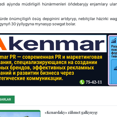
edi aýynda müdirligiň hünärmenleri öňdebaryjy enjamlary ul
de önümçiligiň ösüş depginini artdyryp, nebitçilar häzirki wagt
gynyň 30 ýyllygyna mynasyp sowgat bolar.
BARLAR
«Kenardaky» zähmet galkynyşy