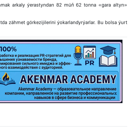
anmak arkaly ýerastyndan 82 müň 62 tonna «gara altyn»
da zähmet görkezijilerini ýokarlandyrýarlar. Bu bolsa ýurt