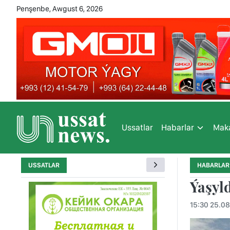
Penşenbe, Awgust 6, 2026
Ussatlar
Habarlar
Maka
USSATLAR
HABARLAR
Ýaşyl
15:30 25.08