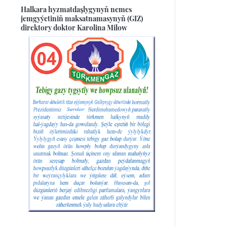
Halkara hyzmatdaşlygynyň nemes
jemgyýetiniň maksatnamasynyň (GIZ)
direktory doktor Karolina Milow