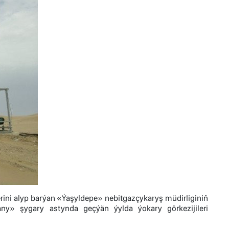
rini alyp barýan «Ýaşyldepe» nebitgazçykaryş müdirliginiň
y» şygary astynda geçýän ýylda ýokary görkezijileri