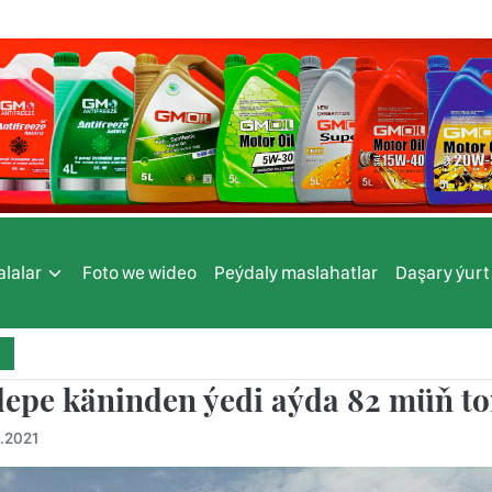
lalar
Foto we wideo
Peýdaly maslahatlar
Daşary ýurt
depe käninden ýedi aýda 82 müň to
.2021