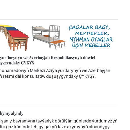
urtlarynyň we Azerbaýjan Respublikasynyň döwlet
uşuşygyndaky ÇYKYŞ
imuhamedowyň Merkezi Aziýa ýurtlarynyň we Azerbaýjan
ň resmi däl konsultatiw duşuşygyndaky ÇYKYŞY.
akymy alyndy
 şanly baýramyna taýýarlyk görülýän günlerde ýurdumyzyň
i» gaz käninde tebigy gazyň täze akymynyň alnandygy