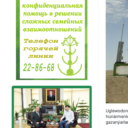
Uglewodoro
hünärmenl
gazanýarlar