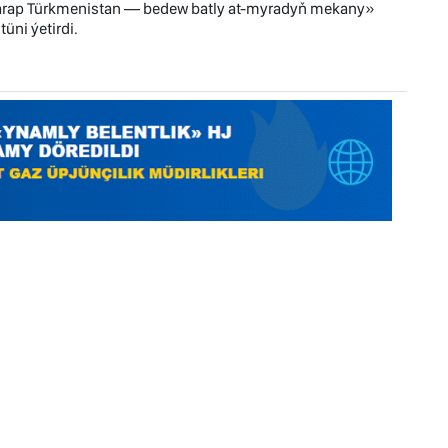
tarap Türkmenistan — bedew batly at-myradyň mekany»
üni ýetirdi.