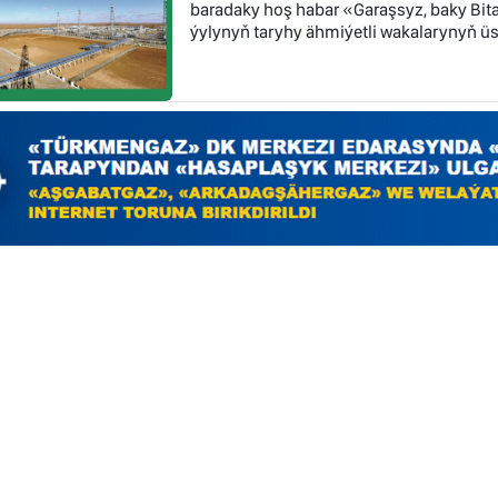
baradaky hoş habar «Garaşsyz, baky Bi
ýylynyň taryhy ähmiýetli wakalarynyň üst