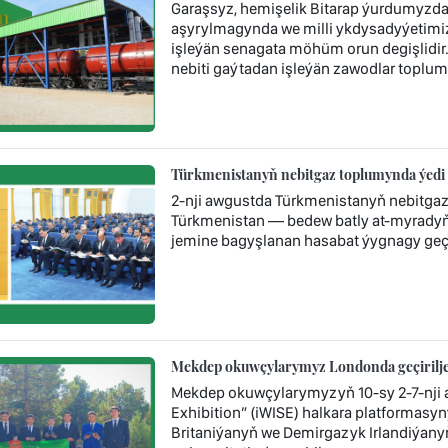
Garaşsyz, hemişelik Bitarap ýurdumyzda 
aşyrylmagynda we milli ykdysadyýetimi
işleýän senagata möhüm orun degişlidi
nebiti gaýtadan işleýän zawodlar toplum
Türkmenistanyň nebitgaz toplumynda ýedi 
2-nji awgustda Türkmenistanyň nebitga
Türkmenistan — bedew batly at-myradyň 
jemine bagyşlanan hasabat ýygnagy geçir
Mekdep okuwçylarymyz Londonda geçiriljek
Mekdep okuwçylarymyzyň 10-sy 2-7-nji a
Exhibition” (iWISE) halkara platformasyny
Britaniýanyň we Demirgazyk Irlandiýany