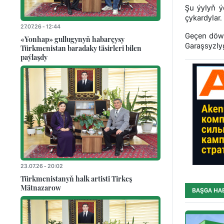
Şu ýylyň ý
çykardylar.
27.07.26 - 12:44
Geçen döwür
«Yonhap» gullugynyň habarçysy
Garaşsyzly
Türkmenistan baradaky täsirleri bilen
paýlaşdy
23.07.26 - 20:02
Türkmenistanyň halk artisti Tirkeş
Mätnazarow
BAŞGA HA