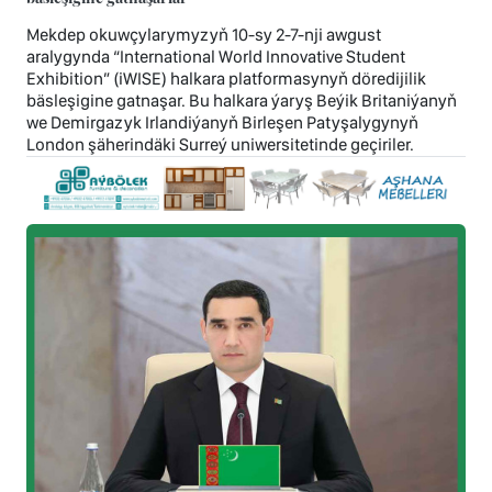
Mekdep okuwçylarymyzyň 10-sy 2-7-nji awgust
aralygynda “International World Innovative Student
Exhibition” (iWISE) halkara platformasynyň döredijilik
bäsleşigine gatnaşar. Bu halkara ýaryş Beýik Britaniýanyň
we Demirgazyk Irlandiýanyň Birleşen Patyşalygynyň
London şäherindäki Surreý uniwersitetinde geçiriler.