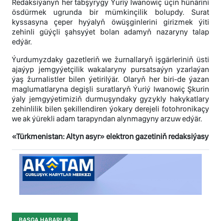
Redaksiýanyň her tabşyrygy Ýuriý Iwanowiç üçin hünärini
ösdürmek ugrunda bir mümkinçilik bolupdy. Surat
kyssasyna çeper hyýalyň öwüşginlerini girizmek ýiti
zehinli güýçli şahsyýet bolan adamyň nazaryny talap
edýär.
Ýurdumyzdaky gazetleriň we žurnallaryň işgärleriniň üsti
ajaýyp jemgyýetçilik wakalaryny pursatsaýyn yzarlaýan
ýaş žurnalistler bilen ýetirilýär. Olaryň her biri-de ýazan
maglumatlaryna degişli suratlaryň Ýuriý Iwanowiç Şkurin
ýaly jemgyýetimiziň durmuşyndaky gyzykly hakykatlary
zehinlilik bilen şekillendiren ýokary derejeli fotohronikaçy
we ak ýürekli adam tarapyndan alynmagyny arzuw edýär.
«Türkmenistan: Altyn asyr» elektron gazetiniň redaksiýasy
BAŞGA HABARLAR