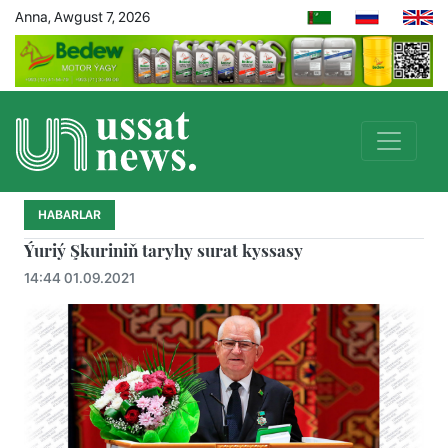
Anna, Awgust 7, 2026
HABARLAR
Ýuriý Şkuriniň taryhy surat kyssasy
14:44 01.09.2021