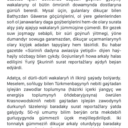
wakalaryny ol bütin ömrüniň dowamynda dostlaryna
gürrüň bererdi. Mysal üçin, gulanlary dikuçar bilen
Bathyzdan Gäwerse göçürişlerini, ol ýere gelenlerinden
soň ol janawarlary daga goýberişlerini hem-de olary surata
alşy ýaly ajaýyp wakalaryň jümmüşine çümerdi. Bir gezek
suw joşmagy sebäpli, bir süri goýnuň ýitmegi, ýöne
dumandyr sowuga garamazdan, dikuçar uçarmanlarynyň
olary kiçijek adadan tapyşlary hem täsirlidi. Bu habar
gazetde «Süriniň dadyna awiasiýa ýetişdi» diýen haý-
haýly sözbaşy bilen çykdy. Goýunlaryň howa arkaly halas
edilişini Ýuriý Şkuriniň surat reportažlary aýdyň beýan
edýärdi.
Adatça, ol dürli-dürli wakalaryň iň ilkinji şaýady bolýardy.
Meselem, soňlugy bilen Türkmenbaşynyň nebiti gaýtadan
işleýän zawodlar toplumyna (häzirki içerki ýangyç we
energiýa toplumynyň öňdebaryjysyna) öwrülen
Krasnowodskiniň nebiti gaýtadan işleýän zawodynyň
durkunyň täzelenişi baradaky surat reportažlary ýatda
galyjydy. 50-nji umumy bilim berýän orta mekdebiň
gurluşygynda gümmezli üçek meýilleşdirilipdi. Iki
tonnalyk gümmeziň dikuçar arkaly oturdylyşy baradaky