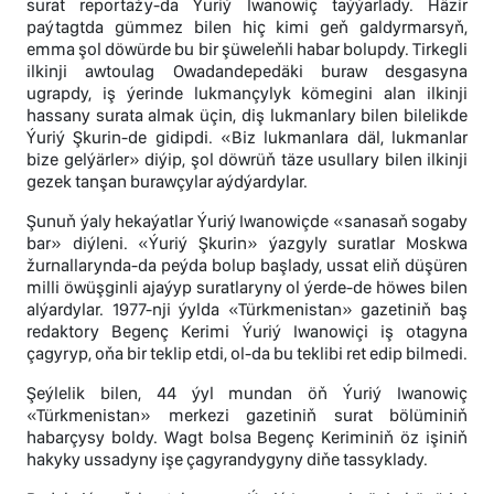
surat reportažy-da Ýuriý Iwanowiç taýýarlady. Häzir
paýtagtda gümmez bilen hiç kimi geň galdyrmarsyň,
emma şol döwürde bu bir şüweleňli habar bolupdy. Tirkegli
ilkinji awtoulag Owadandepedäki buraw desgasyna
ugrapdy, iş ýerinde lukmançylyk kömegini alan ilkinji
hassany surata almak üçin, diş lukmanlary bilen bilelikde
Ýuriý Şkurin-de gidipdi. «Biz lukmanlara däl, lukmanlar
bize gelýärler» diýip, şol döwrüň täze usullary bilen ilkinji
gezek tanşan burawçylar aýdýardylar.
Şunuň ýaly hekaýatlar Ýuriý Iwanowiçde «sanasaň sogaby
bar» diýleni. «Ýuriý Şkurin» ýazgyly suratlar Moskwa
žurnallarynda-da peýda bolup başlady, ussat eliň düşüren
milli öwüşginli ajaýyp suratlaryny ol ýerde-de höwes bilen
alýardylar. 1977-nji ýylda «Türkmenistan» gazetiniň baş
redaktory Begenç Kerimi Ýuriý Iwanowiçi iş otagyna
çagyryp, oňa bir teklip etdi, ol-da bu teklibi ret edip bilmedi.
Şeýlelik bilen, 44 ýyl mundan öň Ýuriý Iwanowiç
«Türkmenistan» merkezi gazetiniň surat bölüminiň
habarçysy boldy. Wagt bolsa Begenç Keriminiň öz işiniň
hakyky ussadyny işe çagyrandygyny diňe tassyklady.