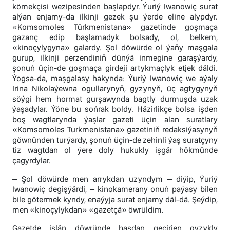
kömekçisi wezipesinden başlapdyr. Ýuriý Iwanowiç surat
alýan enjamy-da ilkinji gezek şu ýerde eline alypdyr.
«Komsomoles Türkmenistana» gazetinde goşmaça
gazanç edip başlamadyk bolsady, ol, belkem,
«kinoçylygyna» galardy. Şol döwürde ol ýaňy maşgala
gurup, ilkinji perzendiniň dünýä inmegine garaşýardy,
şonuň üçin-de goşmaça girdeji artykmaçlyk etjek däldi.
Ýogsa-da, maşgalasy hakynda: Ýuriý Iwanowiç we aýaly
Irina Nikolaýewna ogullarynyň, gyzynyň, üç agtygynyň
söýgi hem hormat gurşawynda bagtly durmuşda uzak
ýaşadylar. Ýöne bu soňrak boldy. Häzirlikçe bolsa işden
boş wagtlarynda ýaşlar gazeti üçin alan suratlary
«Komsomoles Turkmenistana» gazetiniň redaksiýasynyň
göwnünden turýardy, şonuň üçin-de zehinli ýaş suratçyny
tiz wagtdan ol ýere doly hukukly işgär hökmünde
çagyrdylar.
– Şol döwürde men arrykdan uzyndym – diýip, Ýuriý
Iwanowiç degişýärdi, – kinokamerany onuň paýasy bilen
bile götermek kyndy, enaýyja surat enjamy däl-dä. Şeýdip,
men «kinoçylykdan» «gazetçä» öwrüldim.
Gazetde işlän döwründe başdan geçirien gyzykly