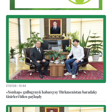
27.07.26 - 12:44
«Yonhap» gullugynyň habarçysy Türkmenistan baradaky
täsirleri bilen paýlaşdy