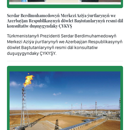
Serdar Berdimuhamedowyň Merkezi Aziýa ýurtlarynyň we
Azerbaýjan Respublikasynyň döwlet Baştutanlarynyň resmi däl
konsultatiw duşuşygyndaky ÇYKYŞ
Türkmenistanyň Prezidenti Serdar Berdimuhamedowyň
Merkezi Aziýa ýurtlarynyň we Azerbaýjan Respublikasynyň
döwlet Baştutanlarynyň resmi däl konsultatiw
duşuşygyndaky ÇYKYŞY.