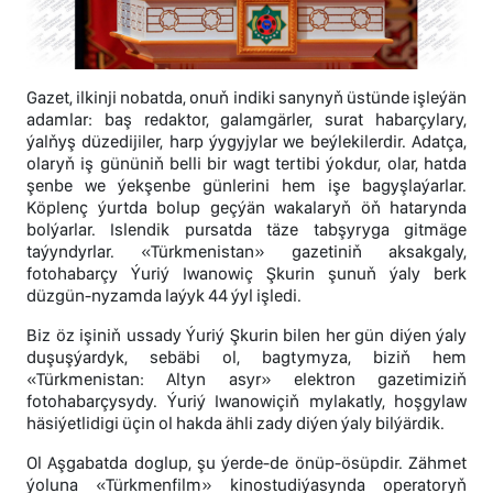
Gazet, ilkinji nobatda, onuň indiki sanynyň üstünde işleýän
adamlar: baş redaktor, galamgärler, surat habarçylary,
ýalňyş düzedijiler, harp ýygyjylar we beýlekilerdir. Adatça,
olaryň iş gününiň belli bir wagt tertibi ýokdur, olar, hatda
şenbe we ýekşenbe günlerini hem işe bagyşlaýarlar.
Köplenç ýurtda bolup geçýän wakalaryň öň hatarynda
bolýarlar. Islendik pursatda täze tabşyryga gitmäge
taýyndyrlar. «Türkmenistan» gazetiniň aksakgaly,
fotohabarçy Ýuriý Iwanowiç Şkurin şunuň ýaly berk
düzgün-nyzamda laýyk 44 ýyl işledi.
Biz öz işiniň ussady Ýuriý Şkurin bilen her gün diýen ýaly
duşuşýardyk, sebäbi ol, bagtymyza, biziň hem
«Türkmenistan: Altyn asyr» elektron gazetimiziň
fotohabarçysydy. Ýuriý Iwanowiçiň mylakatly, hoşgylaw
häsiýetlidigi üçin ol hakda ähli zady diýen ýaly bilýärdik.
Ol Aşgabatda doglup, şu ýerde-de önüp-ösüpdir. Zähmet
ýoluna «Türkmenfilm» kinostudiýasynda operatoryň