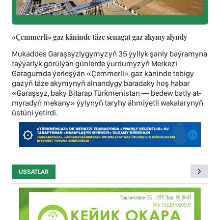
«Çemmerli» gaz käninde täze senagat gaz akymy alyndy
Mukaddes Garaşsyzlygymyzyň 35 ýyllyk şanly baýramyna
taýýarlyk görülýän günlerde ýurdumyzyň Merkezi
Garagumda ýerleşýän «Çemmerli» gaz käninde tebigy
gazyň täze akymynyň alnandygy baradaky hoş habar
«Garaşsyz, baky Bitarap Türkmenistan — bedew batly at-
myradyň mekany» ýylynyň taryhy ähmiýetli wakalarynyň
üstüni ýetirdi.
USSATLAR