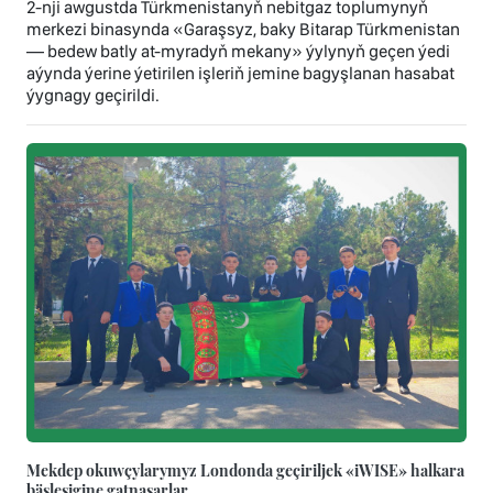
2-nji awgustda Türkmenistanyň nebitgaz toplumynyň
merkezi binasynda «Garaşsyz, baky Bitarap Türkmenistan
— bedew batly at-myradyň mekany» ýylynyň geçen ýedi
aýynda ýerine ýetirilen işleriň jemine bagyşlanan hasabat
ýygnagy geçirildi.
Mekdep okuwçylarymyz Londonda geçiriljek «iWISE» halkara
bäsleşigine gatnaşarlar