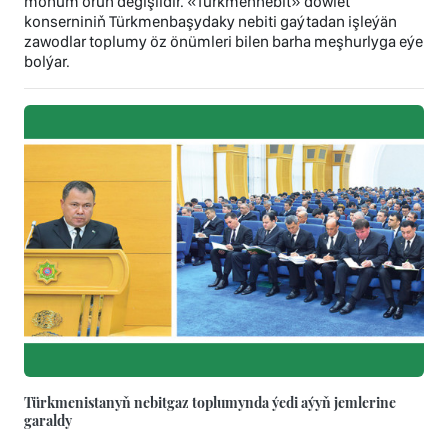
möhüm orun degişlidir. «Türkmennebit» döwlet
konserniniň Türkmenbaşydaky nebiti gaýtadan işleýän
zawodlar toplumy öz önümleri bilen barha meşhurlyga eýe
bolýar.
Türkmenistanyň nebitgaz toplumynda ýedi aýyň jemlerine
garaldy