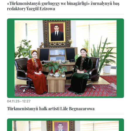
«Türkmenistanyň gurluşygy we binagärligi» žurnalynyň baş
redaktory Ýazgül Ezizowa
04.11.25 - 12:27
Türkmenistanyň halk artisti Läle Begnazarowa