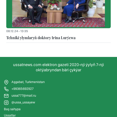
08.12.24 - 13:35
Tehniki ylymlaryň doktory Irina Lurýewa
ussatnews.com elektron gazeti 2020-nji ýylyň 7-nji
oktýabryndan bäri çykýar
Aşgabat, Turkmenistan
+99365692927
ussa777@mail.ru
@ussa_ussayew
Baş sahypa
Ussatlar