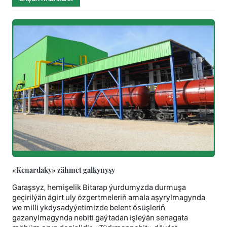
«Kenardaky» zähmet galkynyşy
Garaşsyz, hemişelik Bitarap ýurdumyzda durmuşa
geçirilýän ägirt uly özgertmeleriň amala aşyrylmagynda
we milli ykdysadyýetimizde belent ösüşleriň
gazanylmagynda nebiti gaýtadan işleýän senagata