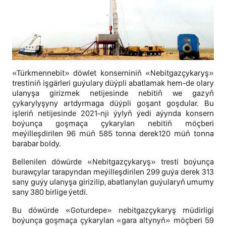
«Türkmennebit» döwlet konserniniň «Nebitgazçykaryş»
trestiniň işgärleri guýulary düýpli abatlamak hem-de olary
ulanyşa girizmek netijesinde nebitiň we gazyň
çykarylyşyny artdyrmaga düýpli goşant goşdular. Bu
işleriň netijesinde 2021-nji ýylyň ýedi aýynda konsern
boýunça goşmaça çykarylan nebitiň möçberi
meýilleşdirilen 96 müň 585 tonna derek120 müň tonna
barabar boldy.
Bellenilen döwürde «Nebitgazçykaryş» tresti boýunça
burawçylar tarapyndan meýilleşdirilen 299 guýa derek 313
sany guýy ulanyşa girizilip, abatlanylan guýularyň umumy
sany 380 birlige ýetdi.
Bu döwürde «Goturdepe» nebitgazçykaryş müdirligi
boýunça goşmaça çykarylan «gara altynyň» möçberi 59