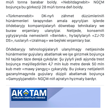
müň tonna barabar boldy. «Nebitdagnebit» NGÇM
boýunça bu görkeziji 28 müň tonna deň boldy.
«Türkmennebit» DK-nyň zähmet düzümleriniň
hünärmenleri tarapyndan amala aşyrylýan işlerde
öňdebaryjy kompaniýalaryň döwrebap tehnikalary we
buraw enjamlary ulanylýar. Netijede, konserniň
ygtyýarynda nemesleriň «Bentek», hytaýlylaryň «ZJ-70
DS», ruslaryň «Uralmaş» we beýleki enjamlary bar.
Öňdebaryjy tehnologiýalaryň ulanylmagy netijesinde
hünärmenler guýulary abatlamak we işe girizmek boýunça
hil taýdan täze derejä çykdylar. Şu ýylyň ýedi aýynda trest
boýunça meýilleşdirilen 4,7 mln kub metre derek 50 mln
kub metr «mawy ýangyç» çykaryldy. Bu ýokary netijeleriň
gazanylmagynda guýulary düýpli abatlamak boýunça
«Gamyşlyjanebit» NGÇM-niň aýratyn hyzmaty bardyr.