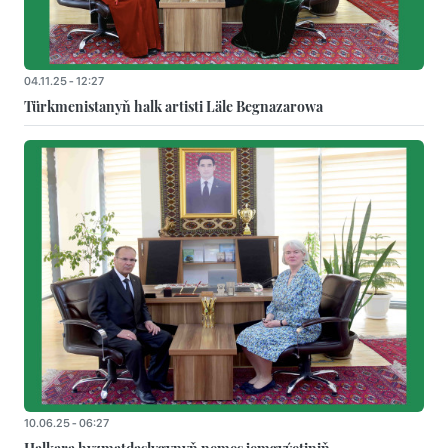
04.11.25 - 12:27
Türkmenistanyň halk artisti Läle Begnazarowa
10.06.25 - 06:27
Halkara hyzmatdaşlygynyň nemes jemgyýetiniň