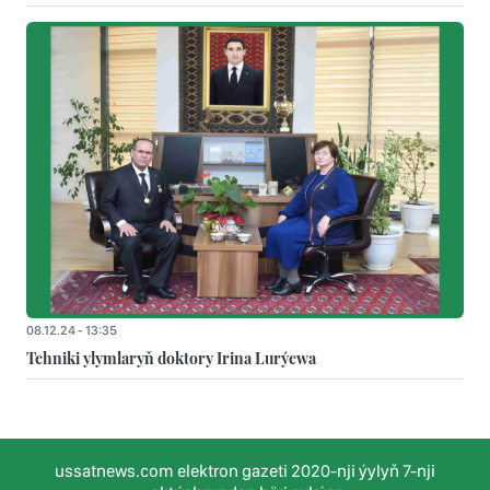
08.12.24 - 13:35
Tehniki ylymlaryň doktory Irina Lurýewa
ussatnews.com elektron gazeti 2020-nji ýylyň 7-nji