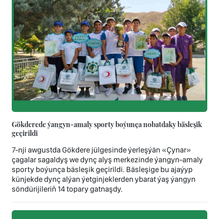
Gökderede ýangyn-amaly sporty boýunça nobatdaky bäsleşik
geçirildi
7-nji awgustda Gökdere jülgesinde ýerleşýän «Çynar»
çagalar sagaldyş we dynç alyş merkezinde ýangyn-amaly
sporty boýunça bäsleşik geçirildi. Bäsleşige bu ajaýyp
künjekde dynç alýan ýetginjeklerden ybarat ýaş ýangyn
söndürijileriň 14 topary gatnaşdy.