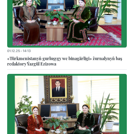
01.12.25 - 14:13
«Türkmenistanyň gurluşygy we binagärligi» žurnalynyň baş
redaktory Ýazgül Ezizowa