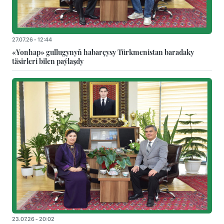
27.07.26 - 12:44
«Yonhap» gullugynyň habarçysy Türkmenistan baradaky
täsirleri bilen paýlaşdy
23.07.26 - 20:02