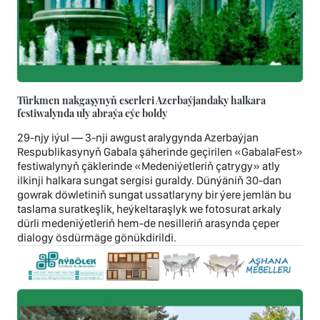
Türkmen nakgaşynyň eserleri Azerbaýjandaky halkara
festiwalynda uly abraýa eýe boldy
29-njy iýul — 3-nji awgust aralygynda Azerbaýjan
Respublikasynyň Gabala şäherinde geçirilen «GabalaFest»
festiwalynyň çäklerinde «Medeniýetleriň çatrygy» atly
ilkinji halkara sungat sergisi guraldy. Dünýäniň 30-dan
gowrak döwletiniň sungat ussatlaryny bir ýere jemlän bu
taslama suratkeşlik, heýkeltaraşlyk we fotosurat arkaly
dürli medeniýetleriň hem-de nesilleriň arasynda çeper
dialogy ösdürmäge gönükdirildi.