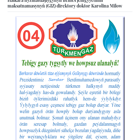
maksatnamasynyň (GIZ) direktory doktor Karolina Milow