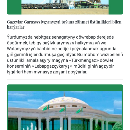
Gazçylar Garaşsyzlygymyzyň toýuna zähmet üstünlikleri bilen
barýarlar
Ýurdumyzda nebitgaz senagatyny döwrebap derejede
ösdürmek, tebigy baýlyklarymyzy halkymyzyň we
Watanymyzyň bähbidine netijeli peýdalanmak ugrunda
giň gerimli işler durmuşa geçirilýär. Bu möhüm wezipeleriň
üstünlikli amala aşyrylmagyna «Türkmengaz» döwlet
konserniniň «Lebapgazçykaryş» müdirliginiň agzybir
işgärleri hem mynasyp goşant goşýarlar.