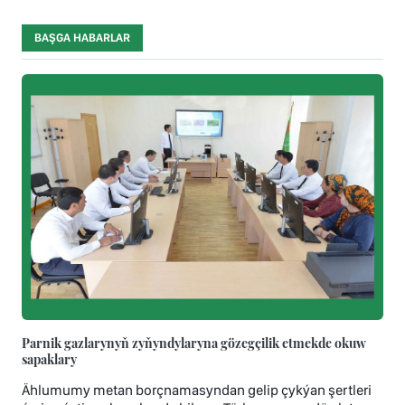
BAŞGA HABARLAR
Parnik gazlarynyň zyňyndylaryna gözegçilik etmekde okuw
sapaklary
Ählumumy metan borçnamasyndan gelip çykýan şertleri