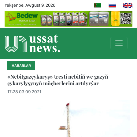
Ýekşenbe, Awgust 9, 2026
HABARLAR
«Nebitgazçykaryş» tresti nebitiň we gazyň
çykarylyşynyň möçberlerini artdyrýar
17:28 03.09.2021