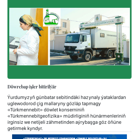
Döwrebap işler bitirilýär
Ýurdumyzyň günbatar sebitindäki hazynaly ýataklardan
uglewodorod çig mallaryny gözläp tapmagy
«Türkmennebit» döwlet konserniniň
«Türkmennebitgeofizika» müdirliginiň hünärmenleriniň
irginsiz we netijeli zähmetinden aýrybaşga göz öňüne
getirmek kyndyr.