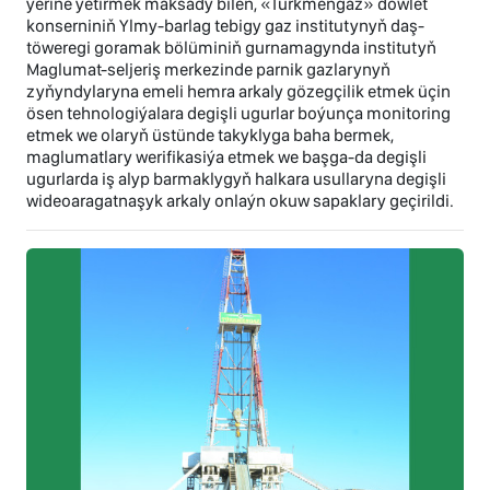
ýerine ýetirmek maksady bilen, «Türkmengaz» döwlet
konserniniň Ylmy-barlag tebigy gaz institutynyň daş-
töweregi goramak bölüminiň gurnamagynda institutyň
Maglumat-seljeriş merkezinde parnik gazlarynyň
zyňyndylaryna emeli hemra arkaly gözegçilik etmek üçin
ösen tehnologiýalara degişli ugurlar boýunça monitoring
etmek we olaryň üstünde takyklyga baha bermek,
maglumatlary werifikasiýa etmek we başga-da degişli
ugurlarda iş alyp barmaklygyň halkara usullaryna degişli
wideoaragatnaşyk arkaly onlaýn okuw sapaklary geçirildi.