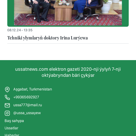
08.12.24 - 13:35
Tehniki ylymlaryň doktory Irina Lurýewa
ussatnews.com elektron gazeti 2020-nji ýylyň 7-nji
oktýabryndan bäri çykýar
Aşgabat, Turkmenistan
+99365692927
ussa777@mail.ru
@ussa_ussayew
Baş sahypa
Ussatlar
Habarlar