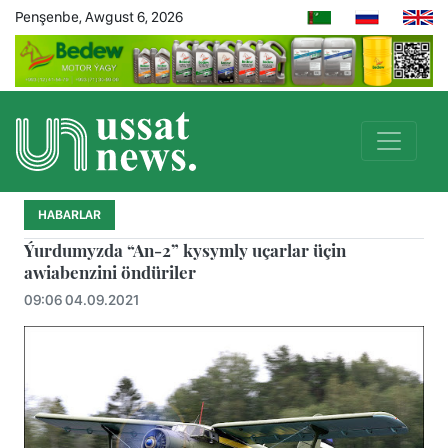
Penşenbe, Awgust 6, 2026
HABARLAR
Ýurdumyzda “An-2” kysymly uçarlar üçin
awiabenzini öndüriler
09:06 04.09.2021