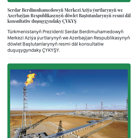
Serdar Berdimuhamedowyň Merkezi Aziýa ýurtlarynyň we
Azerbaýjan Respublikasynyň döwlet Baştutanlarynyň resmi däl
konsultatiw duşuşygyndaky ÇYKYŞ
Türkmenistanyň Prezidenti Serdar Berdimuhamedowyň
Merkezi Aziýa ýurtlarynyň we Azerbaýjan Respublikasynyň
döwlet Baştutanlarynyň resmi däl konsultatiw
duşuşygyndaky ÇYKYŞY.