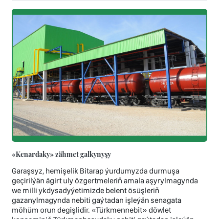
«Kenardaky» zähmet galkynyşy
Garaşsyz, hemişelik Bitarap ýurdumyzda durmuşa
geçirilýän ägirt uly özgertmeleriň amala aşyrylmagynda
we milli ykdysadyýetimizde belent ösüşleriň
gazanylmagynda nebiti gaýtadan işleýän senagata
möhüm orun degişlidir. «Türkmennebit» döwlet