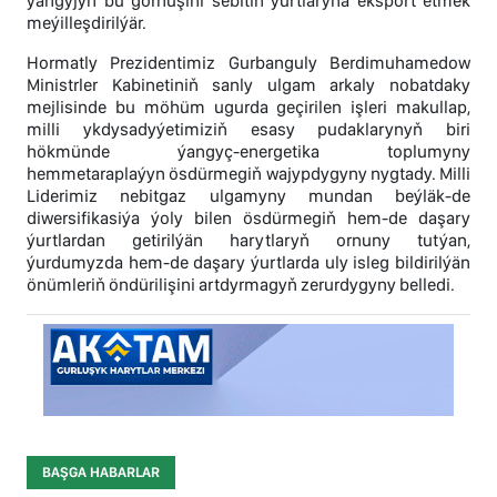
ýangyjyň bu görnüşini sebitiň ýurtlaryna eksport etmek
meýilleşdirilýär.
Hormatly Prezidentimiz Gurbanguly Berdimuhamedow
Ministrler Kabinetiniň sanly ulgam arkaly nobatdaky
mejlisinde bu möhüm ugurda geçirilen işleri makullap,
milli ykdysadyýetimiziň esasy pudaklarynyň biri
hökmünde ýangyç-energetika toplumyny
hemmetaraplaýyn ösdürmegiň wajypdygyny nygtady. Milli
Liderimiz nebitgaz ulgamyny mundan beýläk-de
diwersifikasiýa ýoly bilen ösdürmegiň hem-de daşary
ýurtlardan getirilýän harytlaryň ornuny tutýan,
ýurdumyzda hem-de daşary ýurtlarda uly isleg bildirilýän
önümleriň öndürilişini artdyrmagyň zerurdygyny belledi.
BAŞGA HABARLAR