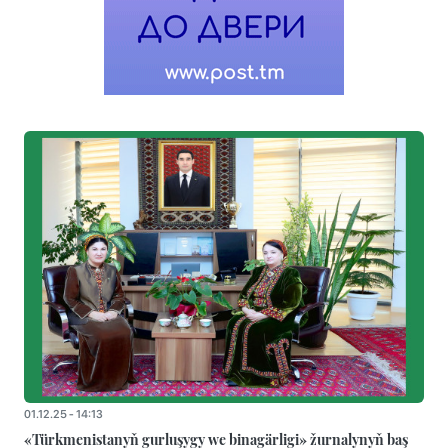
01.12.25 - 14:13
«Türkmenistanyň gurluşygy we binagärligi» žurnalynyň baş