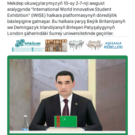
Mekdep okuwçylarymyzyň 10-sy 2-7-nji awgust
aralygynda “International World Innovative Student
Exhibition” (iWISE) halkara platformasynyň döredijilik
bäsleşigine gatnaşar. Bu halkara ýaryş Beýik Britaniýanyň
we Demirgazyk Irlandiýanyň Birleşen Patyşalygynyň
London şäherindäki Surreý uniwersitetinde geçiriler.