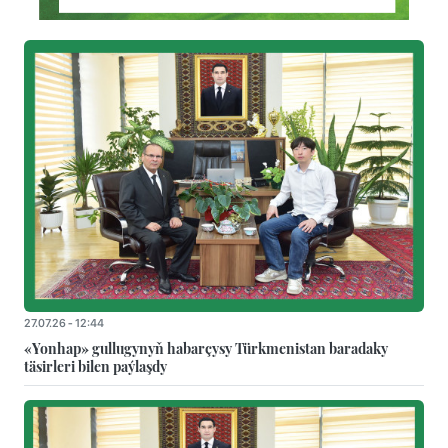
27.07.26 - 12:44
«Yonhap» gullugynyň habarçysy Türkmenistan baradaky
täsirleri bilen paýlaşdy