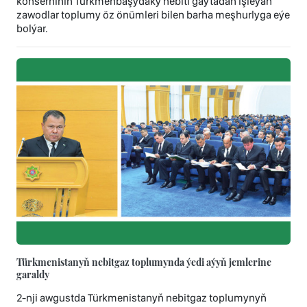
konserniniň Türkmenbaşydaky nebiti gaýtadan işleýän
zawodlar toplumy öz önümleri bilen barha meşhurlyga eýe
bolýar.
Türkmenistanyň nebitgaz toplumynda ýedi aýyň jemlerine
garaldy
2-nji awgustda Türkmenistanyň nebitgaz toplumynyň