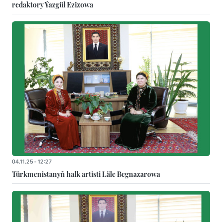
redaktory Ýazgül Ezizowa
04.11.25 - 12:27
Türkmenistanyň halk artisti Läle Begnazarowa