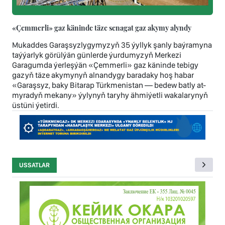
«Çemmerli» gaz käninde täze senagat gaz akymy alyndy
Mukaddes Garaşsyzlygymyzyň 35 ýyllyk şanly baýramyna
taýýarlyk görülýän günlerde ýurdumyzyň Merkezi
Garagumda ýerleşýän «Çemmerli» gaz käninde tebigy
gazyň täze akymynyň alnandygy baradaky hoş habar
«Garaşsyz, baky Bitarap Türkmenistan — bedew batly at-
myradyň mekany» ýylynyň taryhy ähmiýetli wakalarynyň
üstüni ýetirdi.
USSATLAR