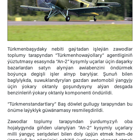
Türkmenbaşydaky nebiti gaýtadan işleýän zawodlar
toplumy tarapyndan “Türkmenhowaýollary” agentliginiň
ýüztutmasy esasynda “An-2” kysymly uçarlar üçin daşarky
bazarlardan satyn alynýan awiabenzini öndürmek
boýunça degişli işler alnyp barylýar. Şunuň bilen
baglylykda, suwuklandyrylan gazdan awtomobil ýangyjy
üçin ýokary oktanly goşundysyny alýan desgada
benzinleriň ýokary oktanly komponenti öndürildi.
“Türkmenstandartlary” Baş döwlet gullugy tarapyndan bu
önüme laýyklyk güwänamasy resmileşdirildi.
Zawodlar toplumy tarapyndan ýurdumyzyň oba
hojalygynda giňden ulanylýan “An-2” kysymly uçarlary
milli ýangyç serişdeleri bilen doly üpjün etmek hem-de