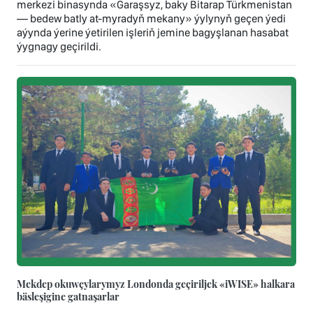
merkezi binasynda «Garaşsyz, baky Bitarap Türkmenistan
— bedew batly at-myradyň mekany» ýylynyň geçen ýedi
aýynda ýerine ýetirilen işleriň jemine bagyşlanan hasabat
ýygnagy geçirildi.
Mekdep okuwçylarymyz Londonda geçiriljek «iWISE» halkara
bäsleşigine gatnaşarlar