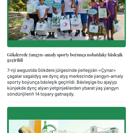
Gökderede ýangyn-amaly sporty boýunça nobatdaky bäsleşik
geçirildi
7-nji awgustda Gökdere jülgesinde ýerleşýän «Çynar»
çagalar sagaldyş we dynç alyş merkezinde ýangyn-amaly
sporty boýunça bäsleşik geçirildi. Bäsleşige bu ajaýyp
künjekde dynç alýan ýetginjeklerden ybarat ýaş ýangyn
söndürijileriň 14 topary gatnaşdy.