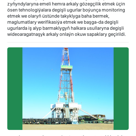
zyňyndylaryna emeli hemra arkaly gözegçilik etmek üçin
ösen tehnologiýalara degişli ugurlar boýunça monitoring
etmek we olaryň üstünde takyklyga baha bermek,
maglumatlary werifikasiýa etmek we başga-da degişli
ugurlarda iş alyp barmaklygyň halkara usullaryna degişli
wideoaragatnaşyk arkaly onlaýn okuw sapaklary geçirildi.