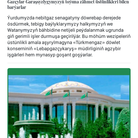
Gazçylar Garaşsyzlygymyzyň toýuna zähmet üstünlikleri bilen
barýarlar
Ýurdumyzda nebitgaz senagatyny döwrebap derejede
ösdürmek, tebigy baýlyklarymyzy halkymyzyň we
Watanymyzyň bähbidine netijeli peýdalanmak ugrunda
giň gerimli işler durmuşa geçirilýär. Bu möhüm wezipeleriň
üstünlikli amala aşyrylmagyna «Türkmengaz» döwlet
konserniniň «Lebapgazçykaryş» müdirliginiň agzybir
işgärleri hem mynasyp goşant goşýarlar.