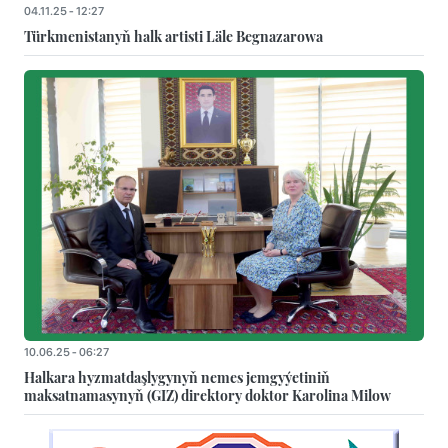
04.11.25 - 12:27
Türkmenistanyň halk artisti Läle Begnazarowa
10.06.25 - 06:27
Halkara hyzmatdaşlygynyň nemes jemgyýetiniň
maksatnamasynyň (GIZ) direktory doktor Karolina Milow