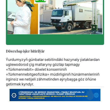
Döwrebap işler bitirilýär
Ýurdumyzyň günbatar sebitindäki hazynaly ýataklardan
uglewodorod çig mallaryny gözläp tapmagy
«Türkmennebit» döwlet konserniniň
«Türkmennebitgeofizika» müdirliginiň hünärmenleriniň
irginsiz we netijeli zähmetinden aýrybaşga göz öňüne
getirmek kyndyr.