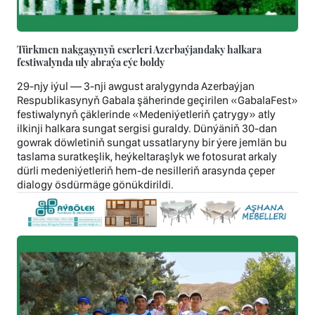
Türkmen nakgaşynyň eserleri Azerbaýjandaky halkara
festiwalynda uly abraýa eýe boldy
29-njy iýul — 3-nji awgust aralygynda Azerbaýjan
Respublikasynyň Gabala şäherinde geçirilen «GabalaFest»
festiwalynyň çäklerinde «Medeniýetleriň çatrygy» atly
ilkinji halkara sungat sergisi guraldy. Dünýäniň 30-dan
gowrak döwletiniň sungat ussatlaryny bir ýere jemlän bu
taslama suratkeşlik, heýkeltaraşlyk we fotosurat arkaly
dürli medeniýetleriň hem-de nesilleriň arasynda çeper
dialogy ösdürmäge gönükdirildi.