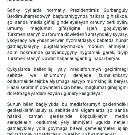
Soňky ýyllarda hormatly Prezidentimiz Gurbanguly
Berdimuhamedowyň baştutanlygynda halkara giňişlikde,
şol sanda media giňişliginde eýeleýän ornuny berkidýän,
umumy maglumat giňişligine işjeň goşulyşýan
Türkmenistanyň bu foruma döwletleriň arasyndaky syýasy,
ykdysady we ynsanperwer hyzmatdaşlyk babatda hünär
gatnaşyklaryny pugtalandyrmakda möhüm ähmiýetli
ädim hökmünde garaýandygyny nygtamak gerek, diýip
Türkmenistanyň Döwlet habarlar agentligi habar berýär.
Çykyşlarda bellenilişi ýaly, mediaforumyň geçirilmegi
sebitde we ählumumy derejede žurnalistikany
ösdürmekde tejribe alyşmaga ajaýyp mümkinçilik berýär,
Hazar sebitiniň döwletleri üçin bitewi maglumat giňişligini
döretmäge ýardam edýän ugurlary kesgitleýär.
Şunuň bilen baglylykda, bu mediaforumyň çäklerindäki
gepleşikleriň usuly şu sebitde ähli ulgamlarda, şol sanda
häzirki zaman şertlerinde köpçülikleýin media
serişdelerini ösdürmek ýaly ähmiýetli ugurda netijeli
gatnaşyklary ýola goýmaga bitewi çemeleşmeleri işläp
taýýarlamak babatda täsirli gural bolup hyzmat edýär.