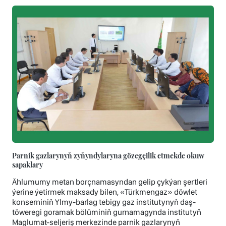
Parnik gazlarynyň zyňyndylaryna gözegçilik etmekde okuw
sapaklary
Ählumumy metan borçnamasyndan gelip çykýan şertleri
ýerine ýetirmek maksady bilen, «Türkmengaz» döwlet
konserniniň Ylmy-barlag tebigy gaz institutynyň daş-
töweregi goramak bölüminiň gurnamagynda institutyň
Maglumat-seljeriş merkezinde parnik gazlarynyň