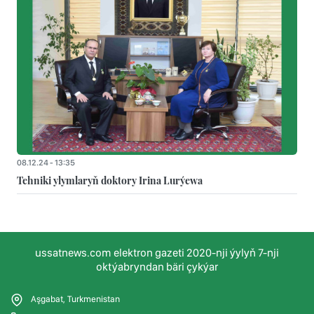
08.12.24 - 13:35
Tehniki ylymlaryň doktory Irina Lurýewa
ussatnews.com elektron gazeti 2020-nji ýylyň 7-nji
oktýabryndan bäri çykýar
Aşgabat, Turkmenistan