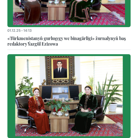
01.12.25 - 14:13
«Türkmenistanyň gurluşygy we binagärligi» žurnalynyň baş
redaktory Ýazgül Ezizowa