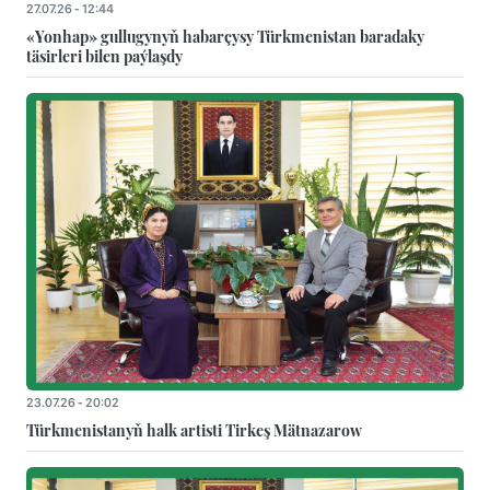
27.07.26 - 12:44
«Yonhap» gullugynyň habarçysy Türkmenistan baradaky
täsirleri bilen paýlaşdy
23.07.26 - 20:02
Türkmenistanyň halk artisti Tirkeş Mätnazarow