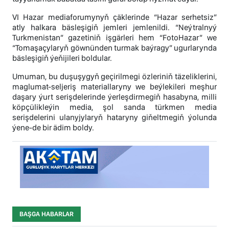
VI Hazar mediaforumynyň çäklerinde “Hazar serhetsiz”
atly halkara bäsleşigiň jemleri jemlenildi. “Neýtralnyý
Turkmenistan” gazetiniň işgärleri hem “FotoHazar” we
“Tomaşaçylaryň göwnünden turmak baýragy” ugurlarynda
bäsleşigiň ýeňijileri boldular.
Umuman, bu duşuşygyň geçirilmegi özleriniň täzeliklerini,
maglumat-seljeriş materiallaryny we beýlekileri meşhur
daşary ýurt serişdelerinde ýerleşdirmegiň hasabyna, milli
köpçülikleýin media, şol sanda türkmen media
serişdelerini ulanyjylaryň hataryny giňeltmegiň ýolunda
ýene-de bir ädim boldy.
BAŞGA HABARLAR