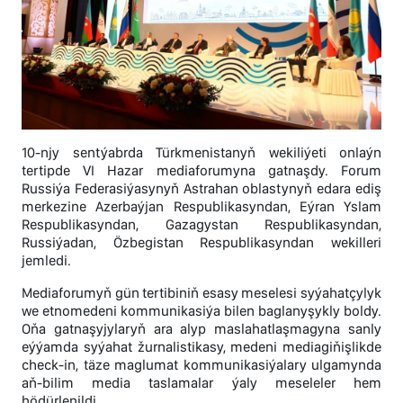
10-njy sentýabrda Türkmenistanyň wekiliýeti onlaýn
tertipde VI Hazar mediaforumyna gatnaşdy. Forum
Russiýa Federasiýasynyň Astrahan oblastynyň edara ediş
merkezine Azerbaýjan Respublikasyndan, Eýran Yslam
Respublikasyndan, Gazagystan Respublikasyndan,
Russiýadan, Özbegistan Respublikasyndan wekilleri
jemledi.
Mediaforumyň gün tertibiniň esasy meselesi syýahatçylyk
we etnomedeni kommunikasiýa bilen baglanyşykly boldy.
Oňa gatnaşyjylaryň ara alyp maslahatlaşmagyna sanly
eýýamda syýahat žurnalistikasy, medeni mediagiňişlikde
сheсk-in, täze maglumat kommunikasiýalary ulgamynda
aň-bilim media taslamalar ýaly meseleler hem
hödürlenildi.