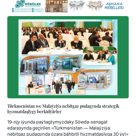
Türkmenistan we Malaýziýa nebitgaz pudagynda strategik
hyzmatdaşlygy berkidýärler
19-njy iýunda paýtagtymyzdaky Söwda-senagat
edarasynda geçirilen «Türkmenistan — Malaýziýa:
nebitgaz pudagynda özara bähbitli hyzmatdaşlyga 30 ýyl»