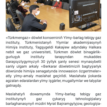
«Türkmengaz» döwlet konserniniň Ylmy-barlag tebigy gaz
instituty, Türkmenistanyň Ylymlar akademiýasynyň
Himiýa instituty, Ýagşygeldi Kakaýew adyndaky Halkara
nebit we gaz uniwersiteti, Türkmen döwlet binagärlik-
gurluşyk instituty tarapyndan mukaddes
Garaşsyzlygymyzyň 30 ýyllyk şanly senesi mynasybetli
sanly ulgam arkaly «Berkarar döwletimiziň bagtyýarlyk
döwründe himiýa senagatynda innowasion özgertmeler»
atly ylmy-amaly maslahat geçirildi. Maslahata ýokarda
agzalan edaralardan ylmy işgärler, mugallymlar we talyplar
gatnaşdy.
Maslahatyň dowamynda Ylmy-barlag tebigy gaz
institutynyň gaz çykaryş tehnologiýalary
barlaghanasynyň müdiri Myrat Baýramgylyjow, geologiýa-