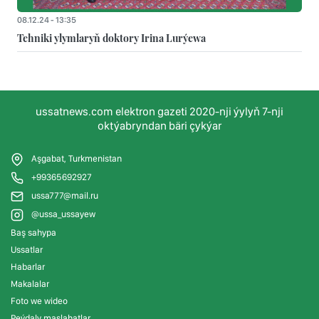
08.12.24 - 13:35
Tehniki ylymlaryň doktory Irina Lurýewa
ussatnews.com elektron gazeti 2020-nji ýylyň 7-nji
oktýabryndan bäri çykýar
Aşgabat, Turkmenistan
+99365692927
ussa777@mail.ru
@ussa_ussayew
Baş sahypa
Ussatlar
Habarlar
Makalalar
Foto we wideo
Peýdaly maslahatlar