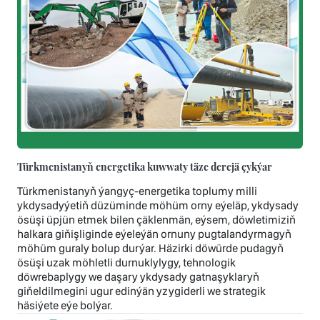
Türkmenistanyň energetika kuwwaty täze derejä çykýar
Türkmenistanyň ýangyç-energetika toplumy milli
ykdysadyýetiň düzüminde möhüm orny eýeläp, ykdysady
ösüşi üpjün etmek bilen çäklenmän, eýsem, döwletimiziň
halkara giňişliginde eýeleýän ornuny pugtalandyrmagyň
möhüm guraly bolup durýar. Häzirki döwürde pudagyň
ösüşi uzak möhletli durnuklylygy, tehnologik
döwrebaplygy we daşary ykdysady gatnaşyklaryň
giňeldilmegini ugur edinýän yzygiderli we strategik
häsiýete eýe bolýar.