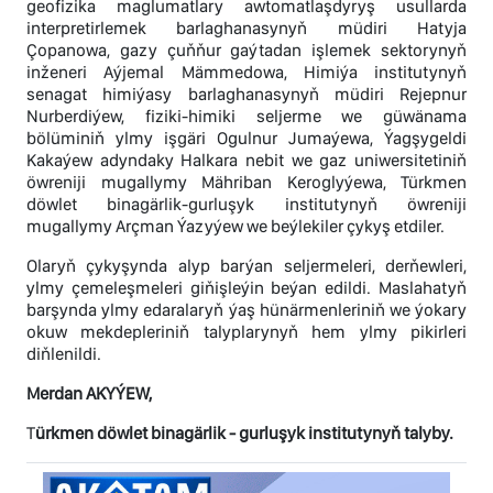
geofizika maglumatlary awtomatlaşdyryş usullarda
interpretirlemek barlaghanasynyň müdiri Hatyja
Çopanowa, gazy çuňňur gaýtadan işlemek sektorynyň
inženeri Aýjemal Mämmedowa, Himiýa institutynyň
senagat himiýasy barlaghanasynyň müdiri Rejepnur
Nurberdiýew, fiziki-himiki seljerme we güwänama
bölüminiň ylmy işgäri Ogulnur Jumaýewa, Ýagşygeldi
Kakaýew adyndaky Halkara nebit we gaz uniwersitetiniň
öwreniji mugallymy Mähriban Keroglyýewa, Türkmen
döwlet binagärlik-gurluşyk institutynyň öwreniji
mugallymy Arçman Ýazyýew we beýlekiler çykyş etdiler.
Olaryň çykyşynda alyp barýan seljermeleri, derňewleri,
ylmy çemeleşmeleri giňişleýin beýan edildi. Maslahatyň
barşynda ylmy edaralaryň ýaş hünärmenleriniň we ýokary
okuw mekdepleriniň talyplarynyň hem ylmy pikirleri
diňlenildi.
Merdan AKYÝEW,
T
ürkmen döwlet binagärlik - gurluşyk institutynyň talyby.