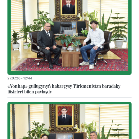
27.07.26 - 12:44
«Yonhap» gullugynyň habarçysy Türkmenistan baradaky
täsirleri bilen paýlaşdy