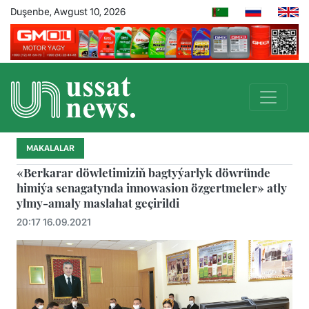
Duşenbe, Awgust 10, 2026
MAKALALAR
«Berkarar döwletimiziň bagtyýarlyk döwründe
himiýa senagatynda innowasion özgertmeler» atly
ylmy-amaly maslahat geçirildi
20:17 16.09.2021