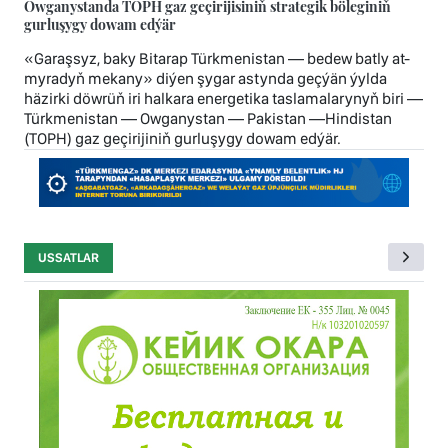
Owganystanda TOPH gaz geçirijisiniň strategik böleginiň
gurluşygy dowam edýär
«Garaşsyz, baky Bitarap Türkmenistan — bedew batly at-
myradyň mekany» diýen şygar astynda geçýän ýylda
häzirki döwrüň iri halkara energetika taslamalarynyň biri —
Türkmenistan — Owganystan — Pakistan —Hindistan
(TOPH) gaz geçirijiniň gurluşygy dowam edýär.
USSATLAR