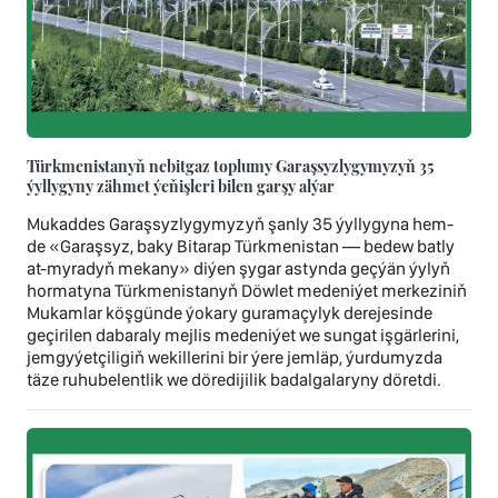
Türkmenistanyň nebitgaz toplumy Garaşsyzlygymyzyň 35
ýyllygyny zähmet ýeňişleri bilen garşy alýar
Mukaddes Garaşsyzlygymyzyň şanly 35 ýyllygyna hem-
de «Garaşsyz, baky Bitarap Türkmenistan — bedew batly
at-myradyň mekany» diýen şygar astynda geçýän ýylyň
hormatyna Türkmenistanyň Döwlet medeniýet merkeziniň
Mukamlar köşgünde ýokary guramaçylyk derejesinde
geçirilen dabaraly mejlis medeniýet we sungat işgärlerini,
jemgyýetçiligiň wekillerini bir ýere jemläp, ýurdumyzda
täze ruhubelentlik we döredijilik badalgalaryny döretdi.