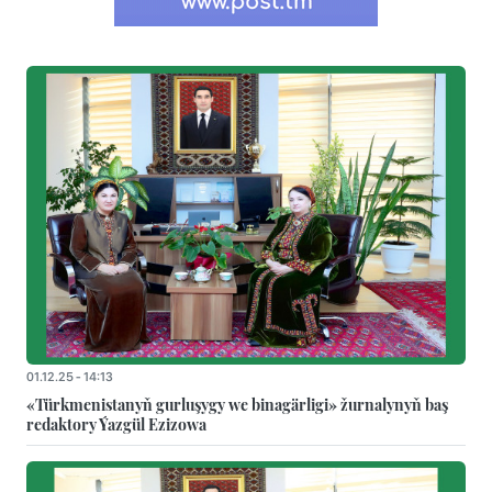
01.12.25 - 14:13
«Türkmenistanyň gurluşygy we binagärligi» žurnalynyň baş
redaktory Ýazgül Ezizowa