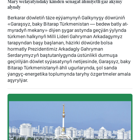
Mary welaýatyndaky känden senagat ähmiýetli gaz akymy
alyndy
Berkarar döwletiň täze eýýamynyň Galkynyşy döwrüniň
«Garaşsyz, baky Bitarap Türkmenistan — bedew batly at-
myradyň mekany» diýen şygar astynda geçýän ýylynda
türkmen halkynyň Milli Lideri Gahryman Arkadagymyz
tarapyndan başy başlanan, häzirki döwürde bolsa
hormatly Prezidentimiz Arkadagly Gahryman
Serdarymyzyň baştutanlygynda üstünlikli durmuşa
geçirilýän döwlet syýasatynyň netijesinde, Garaşsyz, baky
Bitarap Türkmenistanyň ähli ugurlarynda, şol sanda
ýangyç-energetika toplumynda taryhy özgertmeler amala
aşyrylýar.