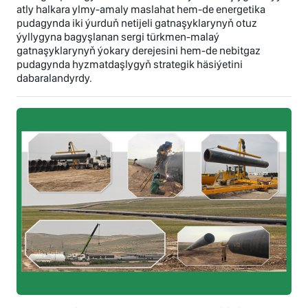
atly halkara ylmy-amaly maslahat hem-de energetika
pudagynda iki ýurduň netijeli gatnaşyklarynyň otuz
ýyllygyna bagyşlanan sergi türkmen-malaý
gatnaşyklarynyň ýokary derejesini hem-de nebitgaz
pudagynda hyzmatdaşlygyň strategik häsiýetini
dabaralandyrdy.