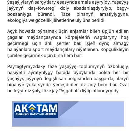
ýaşaýjylaryň sargytlary esasynda amala aşyryldy. Ýaşaýyş
jaýynyň daş-töweregi doly abadanlaşdyrylyp, bagy-
bossanlyga bürendi. Täze binanyň amatlylygyna,
ekologiýa we gözellik jähetlerine uly üns berildi.
Açyk howada oýnamak üçin enjamlar bilen üpjün edilen
çagalar meýdançasynda körpejeleriň wagtlaryny hoş
geçirmegi üçin ähli şertler bar. Işjeň dynç almagy
halaýanlara sport meýdançalary niýetlenen. Köpçülikleýin
çäreleri geçirmek üçin bina hem bar.
Paýtagtymyzdaky täze ýaşaýyş toplumynyň özboluşly,
häsiýetli aýratynlygy barada aýdylanda bolsa her bir
ýaşaýyş jaýynyň degişli san belgisinden başga-da, olaryň
binanyň ýokarsynda ýerleşdirilen öz ady hem bar. Ozal
belleýşimiz ýaly, täze jaý “Aşgabat” diýlip atlandyryldy.