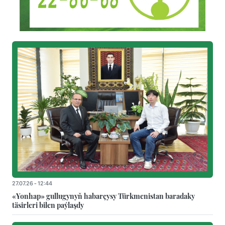
27.07.26 - 12:44
«Yonhap» gullugynyň habarçysy Türkmenistan baradaky
täsirleri bilen paýlaşdy