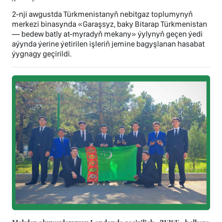
2-nji awgustda Türkmenistanyň nebitgaz toplumynyň
merkezi binasynda «Garaşsyz, baky Bitarap Türkmenistan
— bedew batly at-myradyň mekany» ýylynyň geçen ýedi
aýynda ýerine ýetirilen işleriň jemine bagyşlanan hasabat
ýygnagy geçirildi.