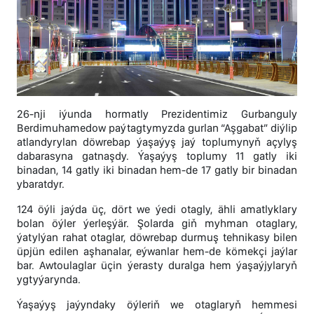
26-nji iýunda hormatly Prezidentimiz Gurbanguly
Berdimuhamedow paýtagtymyzda gurlan “Aşgabat” diýlip
atlandyrylan döwrebap ýaşaýyş jaý toplumynyň açylyş
dabarasyna gatnaşdy. Ýaşaýyş toplumy 11 gatly iki
binadan, 14 gatly iki binadan hem-de 17 gatly bir binadan
ybaratdyr.
124 öýli jaýda üç, dört we ýedi otagly, ähli amatlyklary
bolan öýler ýerleşýär. Şolarda giň myhman otaglary,
ýatylýan rahat otaglar, döwrebap durmuş tehnikasy bilen
üpjün edilen aşhanalar, eýwanlar hem-de kömekçi jaýlar
bar. Awtoulaglar üçin ýerasty duralga hem ýaşaýjylaryň
ygtyýarynda.
Ýaşaýyş jaýyndaky öýleriň we otaglaryň hemmesi