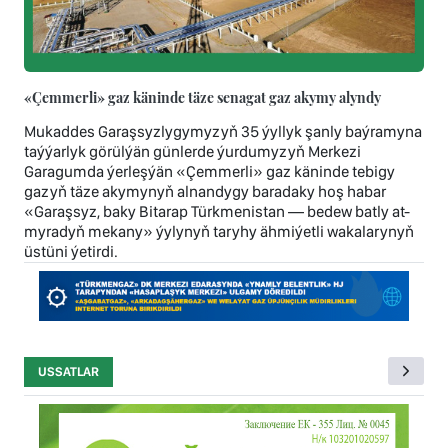
«Çemmerli» gaz käninde täze senagat gaz akymy alyndy
Mukaddes Garaşsyzlygymyzyň 35 ýyllyk şanly baýramyna
taýýarlyk görülýän günlerde ýurdumyzyň Merkezi
Garagumda ýerleşýän «Çemmerli» gaz käninde tebigy
gazyň täze akymynyň alnandygy baradaky hoş habar
«Garaşsyz, baky Bitarap Türkmenistan — bedew batly at-
myradyň mekany» ýylynyň taryhy ähmiýetli wakalarynyň
üstüni ýetirdi.
USSATLAR