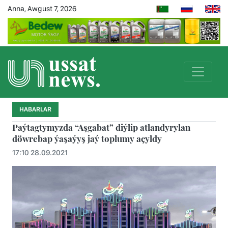
Anna, Awgust 7, 2026
HABARLAR
Paýtagtymyzda “Aşgabat” diýlip atlandyrylan
döwrebap ýaşaýyş jaý toplumy açyldy
17:10 28.09.2021