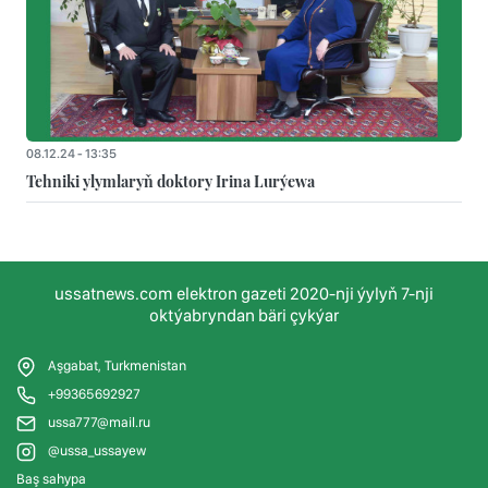
08.12.24 - 13:35
Tehniki ylymlaryň doktory Irina Lurýewa
ussatnews.com elektron gazeti 2020-nji ýylyň 7-nji
oktýabryndan bäri çykýar
Aşgabat, Turkmenistan
+99365692927
ussa777@mail.ru
@ussa_ussayew
Baş sahypa