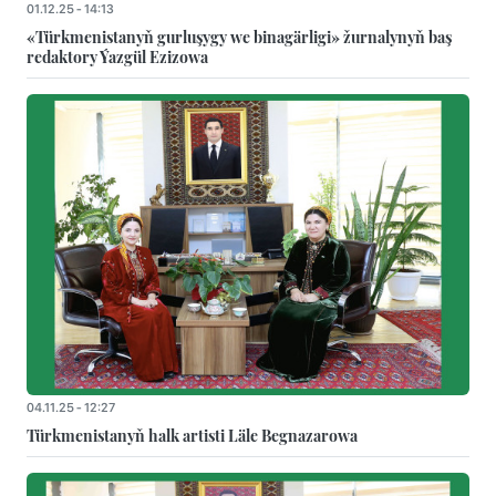
01.12.25 - 14:13
«Türkmenistanyň gurluşygy we binagärligi» žurnalynyň baş
redaktory Ýazgül Ezizowa
04.11.25 - 12:27
Türkmenistanyň halk artisti Läle Begnazarowa