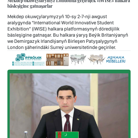
Mekdep okuwçylarymyz Londonda geçiriljek «iWISE» halkara
bäsleşigine gatnaşarlar
Mekdep okuwçylarymyzyň 10-sy 2-7-nji awgust
aralygynda “International World Innovative Student
Exhibition” (iWISE) halkara platformasynyň döredijilik
bäsleşigine gatnaşar. Bu halkara ýaryş Beýik Britaniýanyň
we Demirgazyk Irlandiýanyň Birleşen Patyşalygynyň
London şäherindäki Surreý uniwersitetinde geçiriler.