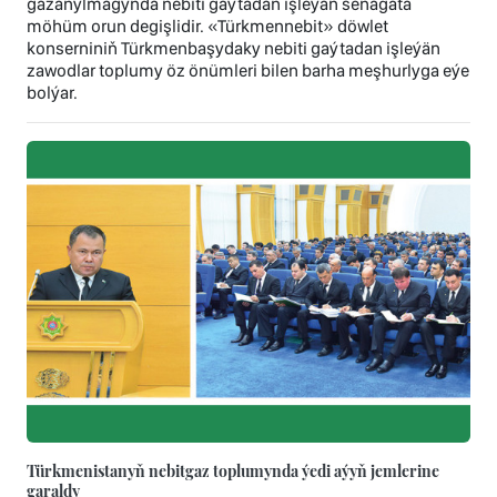
gazanylmagynda nebiti gaýtadan işleýän senagata
möhüm orun degişlidir. «Türkmennebit» döwlet
konserniniň Türkmenbaşydaky nebiti gaýtadan işleýän
zawodlar toplumy öz önümleri bilen barha meşhurlyga eýe
bolýar.
Türkmenistanyň nebitgaz toplumynda ýedi aýyň jemlerine
garaldy