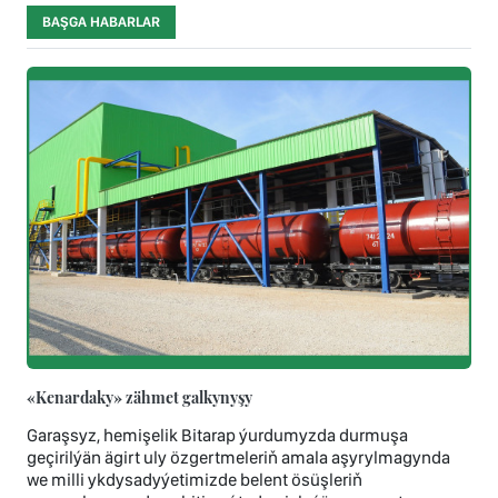
BAŞGA HABARLAR
«Kenardaky» zähmet galkynyşy
Garaşsyz, hemişelik Bitarap ýurdumyzda durmuşa
geçirilýän ägirt uly özgertmeleriň amala aşyrylmagynda
we milli ykdysadyýetimizde belent ösüşleriň