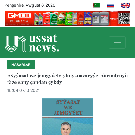
Penşenbe, Awgust 6, 2026
HABARLAR
«Syýasat we jemgyýet» ylmy-nazaryýet žurnalynyň
täze sany çapdan çykdy
15:04 07.10.2021