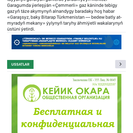
Garagumda ýerleşýän «Çemmerli» gaz käninde tebigy
gazyň täze akymynyň alnandygy baradaky hoş habar
«Garaşsyz, baky Bitarap Türkmenistan — bedew batly at-
myradyň mekany» ýylynyň taryhy ähmiýetli wakalarynyň
üstüni ýetirdi.
USSATLAR