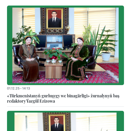
01.12.25 - 14:13
«Türkmenistanyň gurluşygy we binagärligi» žurnalynyň baş
redaktory Ýazgül Ezizowa