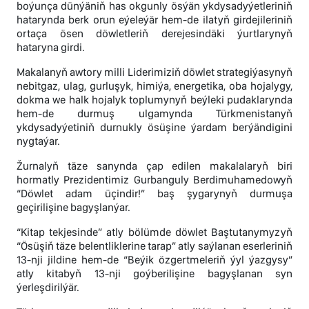
boýunça dünýäniň has okgunly ösýän ykdysadyýetleriniň
hatarynda berk orun eýeleýär hem-de ilatyň girdejileriniň
ortaça ösen döwletleriň derejesindäki ýurtlarynyň
hataryna girdi.
Makalanyň awtory milli Liderimiziň döwlet strategiýasynyň
nebitgaz, ulag, gurluşyk, himiýa, energetika, oba hojalygy,
dokma we halk hojalyk toplumynyň beýleki pudaklarynda
hem-de durmuş ulgamynda Türkmenistanyň
ykdysadyýetiniň durnukly ösüşine ýardam berýändigini
nygtaýar.
Žurnalyň täze sanynda çap edilen makalalaryň biri
hormatly Prezidentimiz Gurbanguly Berdimuhamedowyň
“Döwlet adam üçindir!” baş şygarynyň durmuşa
geçirilişine bagyşlanýar.
“Kitap tekjesinde” atly bölümde döwlet Baştutanymyzyň
“Ösüşiň täze belentliklerine tarap” atly saýlanan eserleriniň
13-nji jildine hem-de “Beýik özgertmeleriň ýyl ýazgysy”
atly kitabyň 13-nji goýberilişine bagyşlanan syn
ýerleşdirilýär.