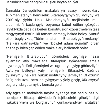
üstünlikleri we depginli ösüşleri beýan edilýär.
Žurnalda ýerleşdirilen makalalaryň esasy mowzuklary
Türkmenistanyň hemişelik Bitaraplygynyň 25 ýyllygy we
2019-njy ýylda Halk Maslahatynyň mejlisinde milli
Liderimiziň başlangyjy boýunça kabul edilen çözgüde
laýyklykda badalga berlen konstitusion özgertmeleriň täze
tapgyrynyň üstünlikli tamamlanmagy hakda boldy. Şunuň
bilen baglylykda, “Türkmenistan — Bitaraplygyň mekany”,
“Halkara gatnaşyklar” we “Döwlet adam üçindir!” diýen
sözbaşy bilen çap edilen makalalary bellemek bolar.
“Hemişelik Bitaraplygyň görnüşleri: geçmişe nazar
aýlamak” atly makalada Bitaraplyk syýasatyny amala
aşyrmagyň dürli görnüşleri we ugurlary açylyp görkezilýär.
Awtoryň belleýşi ýaly, hemişelik Bitaraplyk özünde
çylşyrymly halkara hukuk institutyny jemleýär. Ol özüniň
ösüşinde uzak hem-de çylşyrymly ýoly geçip, XIX asyryň
başlarynda gutarnykly kemala geldi.
Ady agzalan makalada taryha gysgaça syn berlip, häzirki
hemişelik Bitarap döwletleriň tejribesiniň giňelýändigi,
hukuklarynyň we borçlarynyň çuňlaşýandygy nygtalýar.