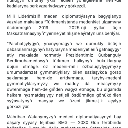
hukugyň umumy ykrar edilen ýörelgelerine hem-de
kadalaryna berk ygrarlydygyny görkezdi.
Milli Liderimiziň medeni diplomatiýasyna bagyşlanyp
ýazylan makalada “Türkmenistanda medeniýet ulgamyny
ösdürmegiň 2019 — 2025-nji ýyllar üçin
Maksatnamasynyň” ýerine ýetirilişine aýratyn üns berilýär.
“Parahatçylygyň, ynanyşmagyň we durnukly ösüşiň
dabaralanmagynyň hatyrasyna medeniýetleriň gatnaşygy”
atly makalada hormatly Prezidentimiz Gurbanguly
Berdimuhamedowyň türkmen halkynyň hukuklaryny
üpjün etmäge, öz medeni-milli özboluşlylygymyzy
umumadamzat gymmatlyklary bilen sazlaşykda gorap
saklamaga hem-de artdyrmaga, taryhy-medeni
gymmatlyklarymyzy we maddy däl mirasymyzy
öwrenmäge hem-de giňden wagyz etmäge, bu ulgamda
halkara hyzmatdaşlygy netijeli ösdürmäge gönükdirilen
syýasatynyň manysy we özeni jikme-jik açylyp
görkezilýär.
Mähriban Watanymyzyň medeni diplomatiýasynyň baý
daşary syýasy tejribesi BMG — 2030 Gün tertibinde