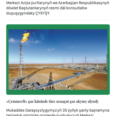
Merkezi Aziýa ýurtlarynyň we Azerbaýjan Respublikasynyň
döwlet Baştutanlarynyň resmi däl konsultatiw
duşuşygyndaky ÇYKYŞY.
«Çemmerli» gaz käninde täze senagat gaz akymy alyndy
Mukaddes Garaşsyzlygymyzyň 35 ýyllyk şanly baýramyna
taýýarlyk görülýän günlerde ýurdumyzyň Merkezi