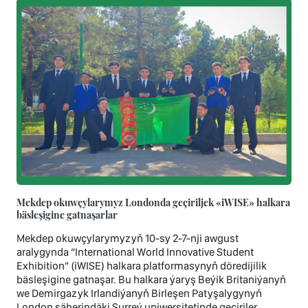
Mekdep okuwçylarymyz Londonda geçiriljek «iWISE» halkara
bäsleşigine gatnaşarlar
Mekdep okuwçylarymyzyň 10-sy 2-7-nji awgust
aralygynda “International World Innovative Student
Exhibition” (iWISE) halkara platformasynyň döredijilik
bäsleşigine gatnaşar. Bu halkara ýaryş Beýik Britaniýanyň
we Demirgazyk Irlandiýanyň Birleşen Patyşalygynyň
London şäherindäki Surreý uniwersitetinde geçiriler.