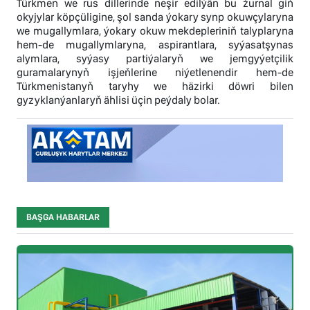
Türkmen we rus dillerinde neşir edilýän bu žurnal giň
okyjylar köpçüligine, şol sanda ýokary synp okuwçylaryna
we mugallymlara, ýokary okuw mekdepleriniň talyplaryna
hem-de mugallymlaryna, aspirantlara, syýasatşynas
alymlara, syýasy partiýalaryň we jemgyýetçilik
guramalarynyň işjeňlerine niýetlenendir hem-de
Türkmenistanyň taryhy we häzirki döwri bilen
gyzyklanýanlaryň ählisi üçin peýdaly bolar.
BAŞGA HABARLAR