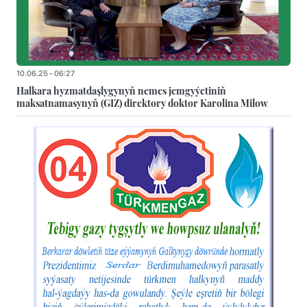
10.06.25 - 06:27
Halkara hyzmatdaşlygynyň nemes jemgyýetiniň
maksatnamasynyň (GIZ) direktory doktor Karolina Milow