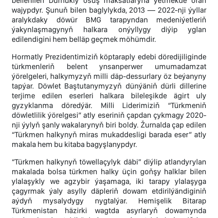
bellenilen Durnukly ösüş maksatlaryna ýetmekde örän
wajypdyr. Şunuň bilen baglylykda, 2013 — 2022-nji ýyllar
aralykdaky döwür BMG tarapyndan medeniýetleriň
ýakynlaşmagynyň halkara onýyllygy diýip yglan
edilendigini hem belläp geçmek möhümdir.
Hormatly Prezidentimiziň köptaraply edebi döredijiliginde
türkmenleriň belent ynsanperwer umumadamzat
ýörelgeleri, halkymyzyň milli däp-dessurlary öz beýanyny
tapýar. Döwlet Baştutanymyzyň dünýäniň dürli dillerine
terjime edilen eserleri halkara bileleşikde ägirt uly
gyzyklanma döredýär. Milli Liderimiziň “Türkmeniň
döwletlilik ýörelgesi” atly eseriniň çapdan çykmagy 2020-
nji ýylyň şanly wakalarynyň biri boldy. Žurnalda çap edilen
“Türkmen halkynyň miras mukaddesligi barada eser” atly
makala hem bu kitaba bagyşlanypdyr.
“Türkmen halkynyň töwellaçylyk däbi” diýlip atlandyrylan
makalada bolsa türkmen halky üçin goňşy halklar bilen
ylalaşykly we agzybir ýaşamaga, iki tarapy ylalaşyga
çagyrmak ýaly asylly däpleriň dowam etdirilýändiginiň
aýdyň mysalydygy nygtalýar. Hemişelik Bitarap
Türkmenistan häzirki wagtda asyrlaryň dowamynda