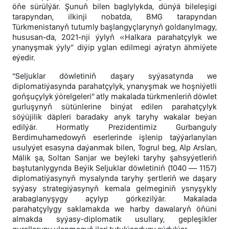
öňe sürülýär. Şunuň bilen baglylykda, dünýä bileleşigi
tarapyndan, ilkinji nobatda, BMG tarapyndan
Türkmenistanyň tutumly başlangyçlarynyň goldanylmagy,
hususan-da, 2021-nji ýylyň «Halkara parahatçylyk we
ynanyşmak ýyly” diýip yglan edilmegi aýratyn ähmiýete
eýedir.
“Seljuklar döwletiniň daşary syýasatynda we
diplomatiýasynda parahatçylyk, ynanyşmak we hoşniýetli
goňşuçylyk ýörelgeleri” atly makalada türkmenleriň döwlet
gurluşynyň sütünlerine binýat edilen parahatçylyk
söýüjilik däpleri baradaky anyk taryhy wakalar beýan
edilýär. Hormatly Prezidentimiz Gurbanguly
Berdimuhamedowyň eserlerinde işlenip taýýarlanylan
usulyýet esasyna daýanmak bilen, Togrul beg, Alp Arslan,
Mälik şa, Soltan Sanjar we beýleki taryhy şahsyýetleriň
baştutanlygynda Beýik Seljuklar döwletiniň (1040 — 1157)
diplomatiýasynyň mysalynda taryhy şertleriň we daşary
syýasy strategiýasynyň kemala gelmeginiň ysnyşykly
arabaglanyşygy açylyp görkezilýär. Makalada
parahatçylygy saklamakda we harby dawalaryň öňüni
almakda syýasy-diplomatik usullary, gepleşikler