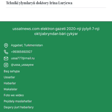
Tehniki ylymlaryň doktory Irina Lurýewa
ussatnews.com elektron gazeti 2020-nji ýylyň 7-nji
oktýabryndan bäri çykýar
Aşgabat, Turkmenistan
+99365692927
ussa777@mail.ru
@ussa_ussayew
Baş sahypa
Ussatlar
Habarlar
Makalalar
Foto we wideo
Peýdaly maslahatlar
Daşary ýurt habarlary