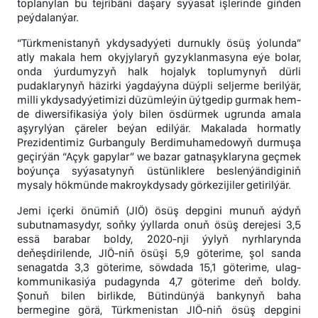
toplanylan bu tejribäni daşary syýasat işlerinde giňden
peýdalanýar.
“Türkmenistanyň ykdysadyýeti durnukly ösüş ýolunda”
atly makala hem okyjylaryň gyzyklanmasyna eýe bolar,
onda ýurdumyzyň halk hojalyk toplumynyň dürli
pudaklarynyň häzirki ýagdaýyna düýpli seljerme berilýär,
milli ykdysadyýetimizi düzümleýin üýtgedip gurmak hem-
de diwersifikasiýa ýoly bilen ösdürmek ugrunda amala
aşyrylýan çäreler beýan edilýär. Makalada hormatly
Prezidentimiz Gurbanguly Berdimuhamedowyň durmuşa
geçirýän “Açyk gapylar” we bazar gatnaşyklaryna geçmek
boýunça syýasatynyň üstünliklere beslenýändiginiň
mysaly hökmünde makroykdysady görkezijiler getirilýär.
Jemi içerki önümiň (JIÖ) ösüş depgini munuň aýdyň
subutnamasydyr, soňky ýyllarda onuň ösüş derejesi 3,5
essä barabar boldy, 2020-nji ýylyň nyrhlarynda
deňeşdirilende, JIÖ-niň ösüşi 5,9 göterime, şol sanda
senagatda 3,3 göterime, söwdada 15,1 göterime, ulag-
kommunikasiýa pudagynda 4,7 göterime deň boldy.
Şonuň bilen birlikde, Bütindünýä bankynyň baha
bermegine görä, Türkmenistan JIÖ-niň ösüş depgini