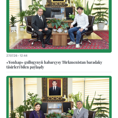
27.07.26 - 12:44
«Yonhap» gullugynyň habarçysy Türkmenistan baradaky
täsirleri bilen paýlaşdy