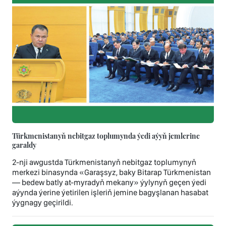
Türkmenistanyň nebitgaz toplumynda ýedi aýyň jemlerine
garaldy
2-nji awgustda Türkmenistanyň nebitgaz toplumynyň
merkezi binasynda «Garaşsyz, baky Bitarap Türkmenistan
— bedew batly at-myradyň mekany» ýylynyň geçen ýedi
aýynda ýerine ýetirilen işleriň jemine bagyşlanan hasabat
ýygnagy geçirildi.