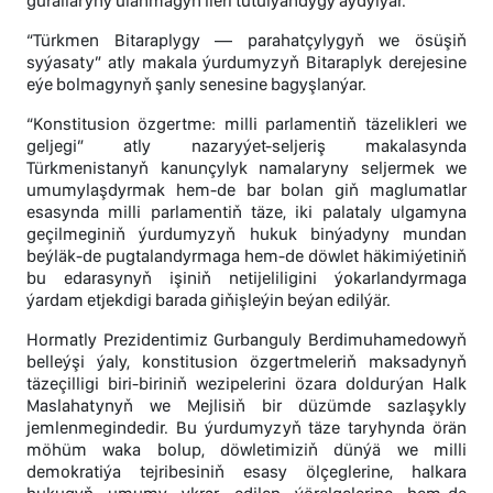
gurallaryny ulanmagyň ileri tutulýandygy aýdylýar.
“Türkmen Bitaraplygy — parahatçylygyň we ösüşiň
syýasaty” atly makala ýurdumyzyň Bitaraplyk derejesine
eýe bolmagynyň şanly senesine bagyşlanýar.
“Konstitusion özgertme: milli parlamentiň täzelikleri we
geljegi” atly nazaryýet-seljeriş makalasynda
Türkmenistanyň kanunçylyk namalaryny seljermek we
umumylaşdyrmak hem-de bar bolan giň maglumatlar
esasynda milli parlamentiň täze, iki palataly ulgamyna
geçilmeginiň ýurdumyzyň hukuk binýadyny mundan
beýläk-de pugtalandyrmaga hem-de döwlet häkimiýetiniň
bu edarasynyň işiniň netijeliligini ýokarlandyrmaga
ýardam etjekdigi barada giňişleýin beýan edilýär.
Hormatly Prezidentimiz Gurbanguly Berdimuhamedowyň
belleýşi ýaly, konstitusion özgertmeleriň maksadynyň
täzeçilligi biri-biriniň wezipelerini özara doldurýan Halk
Maslahatynyň we Mejlisiň bir düzümde sazlaşykly
jemlenmegindedir. Bu ýurdumyzyň täze taryhynda örän
möhüm waka bolup, döwletimiziň dünýä we milli
demokratiýa tejribesiniň esasy ölçeglerine, halkara