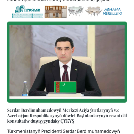
Serdar Berdimuhamedowyň Merkezi Aziýa ýurtlarynyň we
Azerbaýjan Respublikasynyň döwlet Baştutanlarynyň resmi däl
konsultatiw duşuşygyndaky ÇYKYŞ
Türkmenistanyň Prezidenti Serdar Berdimuhamedowyň