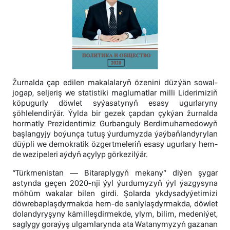
Žurnalda çap edilen makalalaryň özenini düzýän sowal-
jogap, seljeriş we statistiki maglumatlar milli Liderimiziň
köpugurly döwlet syýasatynyň esasy ugurlaryny
şöhlelendirýär. Ýylda bir gezek çapdan çykýan žurnalda
hormatly Prezidentimiz Gurbanguly Berdimuhamedowyň
başlangyjy boýunça tutuş ýurdumyzda ýaýbaňlandyrylan
düýpli we demokratik özgertmeleriň esasy ugurlary hem-
de wezipeleri aýdyň açylyp görkezilýär.
“Türkmenistan — Bitaraplygyň mekany” diýen şygar
astynda geçen 2020-nji ýyl ýurdumyzyň ýyl ýazgysyna
möhüm wakalar bilen girdi. Şolarda ykdysadyýetimizi
döwrebaplaşdyrmakda hem-de sanlylaşdyrmakda, döwlet
dolandyryşyny kämilleşdirmekde, ylym, bilim, medeniýet,
saglygy goraýyş ulgamlarynda ata Watanymyzyň gazanan