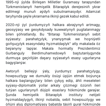
1995-nji ýylda Birleşen Milletler Guramasy tarapyndan
Türkmenistanyň hemişelik Bitaraplyk derejesiniň ykrar
edilmegi munuň aýdyň subutnamasydyr. Adamzat
taryhynda şeýle ykrarnama ilkinji gezek kabul edildi.
2020-nji ýyl ýurdumyzyň halkara abraýynyň artmagy,
geosyýasy we geoykdysady kuwwatynyň pugtalanmagy
bilen şöhratlandy. Bu “Bitarap Türkmenistanyň sebit
syýasaty: parahatçylyk, ynanyşmak we hoşniýetli
goňşuçylyk esasyndaky hyzmatdaşlyk” atly makalada öz
beýanyny tapýar. Makala hormatly Prezidentimiz
Gurbanguly Berdimuhamedowyň baştutanlygynda
durmuşa geçirilýän daşary syýasatyň esasy ugurlaryna
bagyşlanýar.
Awtoryň belleýşi ýaly, ýurdumyz parahatçylygy,
howpsuzlygy we durnukly ösüşi üpjün etmek boýunça
halkara başlangyçlary bilen çykyş edip, ähli meseleleri
syýasy-diplomatik ýollar arkaly çözmegi özüniň ileri
tutýan ugurlarynyň düýpli esaslary hökmünde garaýar.
Şunda hemişelik Bitaraplyk instituty netijeli
hyzmatdaşlygyň, ilkinji nobatda, sebit howpsuzlygy we
öňüni alyş diplomatiýasy babatda täsirli gural hökmünde