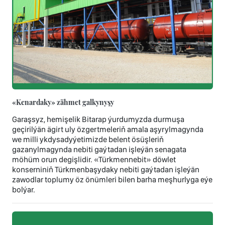
«Kenardaky» zähmet galkynyşy
Garaşsyz, hemişelik Bitarap ýurdumyzda durmuşa
geçirilýän ägirt uly özgertmeleriň amala aşyrylmagynda
we milli ykdysadyýetimizde belent ösüşleriň
gazanylmagynda nebiti gaýtadan işleýän senagata
möhüm orun degişlidir. «Türkmennebit» döwlet
konserniniň Türkmenbaşydaky nebiti gaýtadan işleýän
zawodlar toplumy öz önümleri bilen barha meşhurlyga eýe
bolýar.