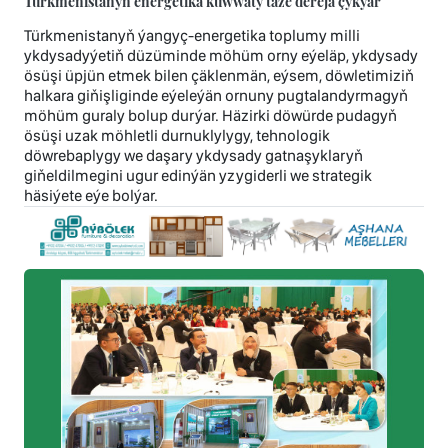
Türkmenistanyň energetika kuwwaty täze derejä çykýar
Türkmenistanyň ýangyç-energetika toplumy milli
ykdysadyýetiň düzüminde möhüm orny eýeläp, ykdysady
ösüşi üpjün etmek bilen çäklenmän, eýsem, döwletimiziň
halkara giňişliginde eýeleýän ornuny pugtalandyrmagyň
möhüm guraly bolup durýar. Häzirki döwürde pudagyň
ösüşi uzak möhletli durnuklylygy, tehnologik
döwrebaplygy we daşary ykdysady gatnaşyklaryň
giňeldilmegini ugur edinýän yzygiderli we strategik
häsiýete eýe bolýar.