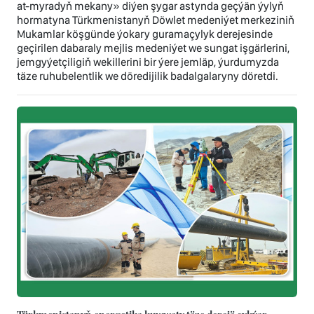
at-myradyň mekany» diýen şygar astynda geçýän ýylyň
hormatyna Türkmenistanyň Döwlet medeniýet merkeziniň
Mukamlar köşgünde ýokary guramaçylyk derejesinde
geçirilen dabaraly mejlis medeniýet we sungat işgärlerini,
jemgyýetçiligiň wekillerini bir ýere jemläp, ýurdumyzda
täze ruhubelentlik we döredijilik badalgalaryny döretdi.