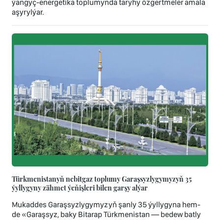
ýangyç-energetika toplumynda taryhy özgertmeler amala
aşyrylýar.
Türkmenistanyň nebitgaz toplumy Garaşsyzlygymyzyň 35
ýyllygyny zähmet ýeňişleri bilen garşy alýar
Mukaddes Garaşsyzlygymyzyň şanly 35 ýyllygyna hem-
de «Garaşsyz, baky Bitarap Türkmenistan — bedew batly