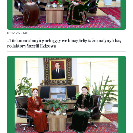
01.12.25 - 14:13
«Türkmenistanyň gurluşygy we binagärligi» žurnalynyň baş
redaktory Ýazgül Ezizowa