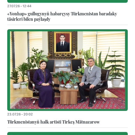
27.07.26 - 12:44
«Yonhap» gullugynyň habarçysy Türkmenistan baradaky
täsirleri bilen paýlaşdy
23.07.26 - 20:02
Türkmenistanyň halk artisti Tirkeş Mätnazarow