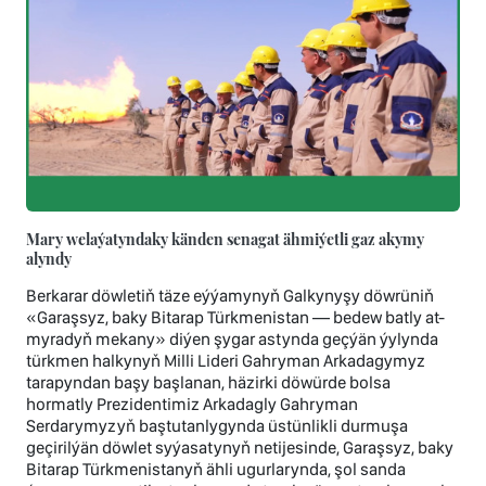
Mary welaýatyndaky känden senagat ähmiýetli gaz akymy
alyndy
Berkarar döwletiň täze eýýamynyň Galkynyşy döwrüniň
«Garaşsyz, baky Bitarap Türkmenistan — bedew batly at-
myradyň mekany» diýen şygar astynda geçýän ýylynda
türkmen halkynyň Milli Lideri Gahryman Arkadagymyz
tarapyndan başy başlanan, häzirki döwürde bolsa
hormatly Prezidentimiz Arkadagly Gahryman
Serdarymyzyň baştutanlygynda üstünlikli durmuşa
geçirilýän döwlet syýasatynyň netijesinde, Garaşsyz, baky
Bitarap Türkmenistanyň ähli ugurlarynda, şol sanda