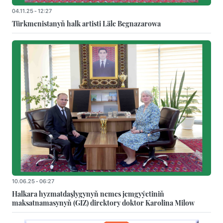
04.11.25 - 12:27
Türkmenistanyň halk artisti Läle Begnazarowa
10.06.25 - 06:27
Halkara hyzmatdaşlygynyň nemes jemgyýetiniň
maksatnamasynyň (GIZ) direktory doktor Karolina Milow