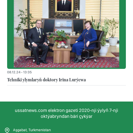
08.12.24 - 13:35
Tehniki ylymlaryň doktory Irina Lurýewa
ussatnews.com elektron gazeti 2020-nji ýylyň 7-nji
oktýabryndan bäri çykýar
Aşgabat, Turkmenistan