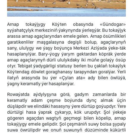
Arnap tokaýjygy Köýten obasynda «Gündogar»
syýahatçylyk merkeziniň ýakynynda ýerleşýär. Bu tokaýjyk
arassa arnap agaçlaryndan emele gelen. Arnap ösümlikleri
garatikenliler maşgalasyna degişli bolup, agaçlarynyň
sany, ululygy we ýaşy boýunça Merkezi Aziýada ýeke-täk
hasaplanylýar. Bary-ýogy ýarym gektardan köpräk ýerde
arnap agaçlarynyň dürli ululykdaky iki müňe golaýy ösüp
otyr. Tebigat ýadygärligi statusy berlen bu çaklaň tokaýlyk
Köýtendag döwlet goraghanasy tarapyndan goralýar. Ýerli
ilatyň arasynda bu ýer «Çylan ata» ady bilen öwlüýä,
ýagny keramatly ýer hasaplanýar.
Rowaýatda aýdylyşyna görä, gadym zamanlarda bir
keramatly adam çeşme boýunda dynç almak üçin
düşläpdir we elindäki hasasyny ýere dürtüp goýupdyr. Ýere
dürtülgi hasa ýaprak çykaryp, kök urupdyr. Şol ýekeje
gögeren agaçdan wagtyň geçmegi bilen köpelip, arnap
tokaýjygy emele gelipdir. Şol çeşmäniň suwy bolsa şypaly
suwa öwrülipdir we onuň suwunyň düzüminde kükürtli