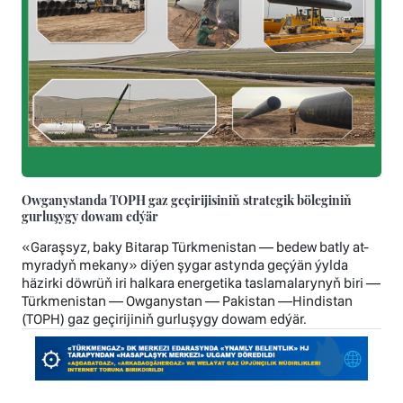
Owganystanda TOPH gaz geçirijisiniň strategik böleginiň
gurluşygy dowam edýär
«Garaşsyz, baky Bitarap Türkmenistan — bedew batly at-
myradyň mekany» diýen şygar astynda geçýän ýylda
häzirki döwrüň iri halkara energetika taslamalarynyň biri —
Türkmenistan — Owganystan — Pakistan —Hindistan
(TOPH) gaz geçirijiniň gurluşygy dowam edýär.