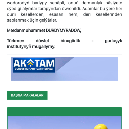
wodorodyň barlygy sebäpli, onuň dermanlyk häsiýete
eýedigi alymlar tarapyndan öwrenildi. Adamlar bu ýere her
dürli kesellerden, esasan hem, deri kesellerinden
saplanmak üçin gelýärler.
Merdanmuhammet DURDYMYRADOW,
Türkmen döwlet binagärlik - gurluşyk
institutynyň mugallymy.
BAŞGA MAKALALAR