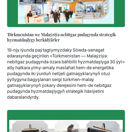
Türkmenistan we Malaýziýa nebitgaz pudagynda strategik
hyzmatdaşlygy berkidýärler
19-njy iýunda paýtagtymyzdaky Söwda-senagat
edarasynda geçirilen «Türkmenistan — Malaýziýa:
nebitgaz pudagynda özara bähbitli hyzmatdaşlyga 30 ýyl»
atly halkara ylmy-amaly maslahat hem-de energetika
pudagynda iki ýurduň netijeli gatnaşyklarynyň otuz
ýyllygyna bagyşlanan sergi türkmen-malaý
gatnaşyklarynyň ýokary derejesini hem-de nebitgaz
pudagynda hyzmatdaşlygyň strategik häsiýetini
dabaralandyrdy.