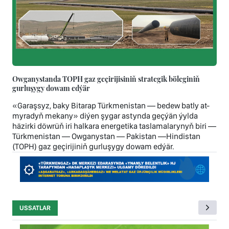
Owganystanda TOPH gaz geçirijisiniň strategik böleginiň
gurluşygy dowam edýär
«Garaşsyz, baky Bitarap Türkmenistan — bedew batly at-
myradyň mekany» diýen şygar astynda geçýän ýylda
häzirki döwrüň iri halkara energetika taslamalarynyň biri —
Türkmenistan — Owganystan — Pakistan —Hindistan
(TOPH) gaz geçirijiniň gurluşygy dowam edýär.
USSATLAR