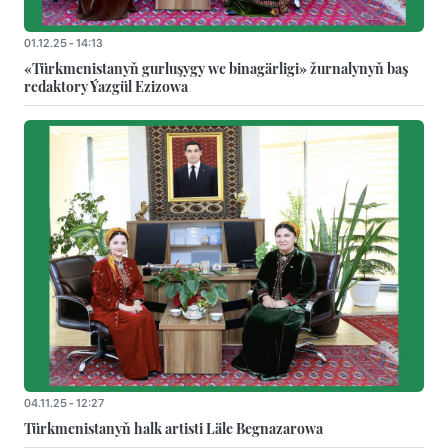
01.12.25 - 14:13
«Türkmenistanyň gurluşygy we binagärligi» žurnalynyň baş
redaktory Ýazgül Ezizowa
04.11.25 - 12:27
Türkmenistanyň halk artisti Läle Begnazarowa