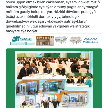
ösüşi üpjün etmek bilen çäklenmän, eýsem, döwletimiziň
halkara giňişliginde eýeleýän ornuny pugtalandyrmagyň
möhüm guraly bolup durýar. Häzirki döwürde pudagyň
ösüşi uzak möhletli durnuklylygy, tehnologik
döwrebaplygy we daşary ykdysady gatnaşyklaryň
giňeldilmegini ugur edinýän yzygiderli we strategik
häsiýete eýe bolýar.