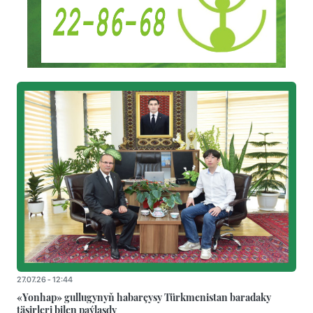
27.07.26 - 12:44
«Yonhap» gullugynyň habarçysy Türkmenistan baradaky
täsirleri bilen paýlaşdy