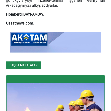
gullukçylarydyr inžener-tehniki işgärleri Gahryman
Arkadagymyza alkyş aýdýarlar.
Hojaberdi BAÝRAMOW,
Ussatnews.com.
BAŞGA MAKALALAR