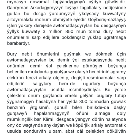
mynasyp dowamat tapýandygynyň aýdyň güwäsidir.
Gahryman Arkadagymyzyň taýsyz tagallalary netijesinde
gurlan bu desga ýurdumyzyň ykdysady kuwwatyny
artdyrmakda möhüm ähmiýete eýedir. Goýberiş-sazlaýyş
işleri ýokary derejede awtomatlaşdyrylan bu desgasynyň
ýyllyk kuwwaty 3 million 850 müň tonna dury nebit
önümlerini sarp edijilere bökdençsiz ýükläp ugratmaga
barabardyr.
Dury nebit önümlerini guýmak we dökmek üçin
awtomatlaşdyrylan bu demir ýol estakadasynda nebit
önümleri demir ýol çeleklerine görnüşleri boýunça
bellenilen mukdarda guýulýar we olaryň her biriniň agramy
elektron terezi arkaly ölçenip, degişli resminamalar sarp
edijileriň salgylary hem-de ugurlary boýunça
awtomatlaşdyrylan usulda resmileşdirilýär. Bu ýerde
çeleklere önüm guýlanda emele gelýän buglary tutup
ýygnamagyň hasabyna her ýylda 300 tonnadan gowrak
benziniň ýitgisiniň, şonuň bilen birlikde-de daşky
gurşawyň hapalanmagynyň öňüni almaga doly
mümkinçilik bar. Kämil desgada ýangyn dörän halatynda
ony öz wagtynda anyklaýan we köpürjik arkaly awtomatik
usulda söndürýän ulgam, abat däl çelekden dökülýän