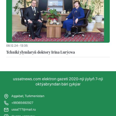
08.12.24 - 13:35
Tehniki ylymlaryň doktory Irina Lurýewa
ussatnews.com elektron gazeti 2020-nji ýylyň 7-nji
oktýabryndan bäri çykýar
Aşgabat, Turkmenistan
+99365692927
ussa777@mail.ru