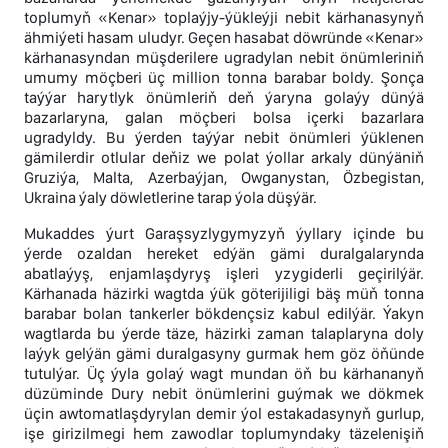
toplumyň «Kenar» toplaýjy-ýükleýji nebit kärhanasynyň
ähmiýeti hasam uludyr. Geçen hasabat döwründe «Kenar»
kärhanasyndan müşderilere ugradylan nebit önümleriniň
umumy möçberi üç million tonna barabar boldy. Şonça
taýýar harytlyk önümleriň deň ýaryna golaýy dünýä
bazarlaryna, galan möçberi bolsa içerki bazarlara
ugradyldy. Bu ýerden taýýar nebit önümleri ýüklenen
gämilerdir otlular deňiz we polat ýollar arkaly dünýäniň
Gruziýa, Malta, Azerbaýjan, Owganystan, Özbegistan,
Ukraina ýaly döwletlerine tarap ýola düşýär.
Mukaddes ýurt Garaşsyzlygymyzyň ýyllary içinde bu
ýerde ozaldan hereket edýän gämi duralgalarynda
abatlaýyş, enjamlaşdyryş işleri yzygiderli geçirilýär.
Kärhanada häzirki wagtda ýük göterijiligi bäş müň tonna
barabar bolan tankerler bökdençsiz kabul edilýär. Ýakyn
wagtlarda bu ýerde täze, häzirki zaman talaplaryna doly
laýyk gelýän gämi duralgasyny gurmak hem göz öňünde
tutulýar. Üç ýyla golaý wagt mundan öň bu kärhananyň
düzüminde Dury nebit önümlerini guýmak we dökmek
üçin awtomatlaşdyrylan demir ýol estakadasynyň gurlup,
işe girizilmegi hem zawodlar toplumyndaky täzelenişiň