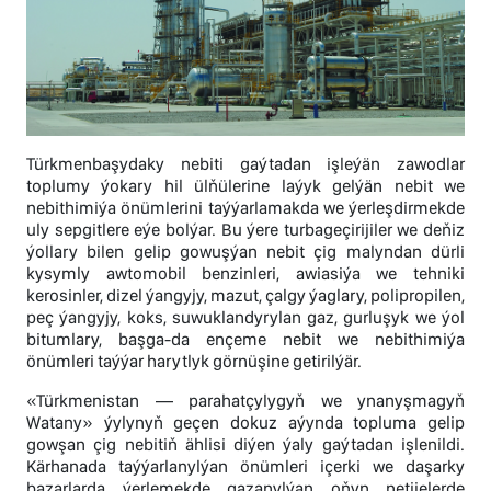
Türkmenbaşydaky nebiti gaýtadan işleýän zawodlar
toplumy ýokary hil ülňülerine laýyk gelýän nebit we
nebithimiýa önümlerini taýýarlamakda we ýerleşdirmekde
uly sepgitlere eýe bolýar. Bu ýere turbageçirijiler we deňiz
ýollary bilen gelip gowuşýan nebit çig malyndan dürli
kysymly awtomobil benzinleri, awiasiýa we tehniki
kerosinler, dizel ýangyjy, mazut, çalgy ýaglary, polipropilen,
peç ýangyjy, koks, suwuklandyrylan gaz, gurluşyk we ýol
bitumlary, başga-da ençeme nebit we nebithimiýa
önümleri taýýar harytlyk görnüşine getirilýär.
«Türkmenistan — parahatçylygyň we ynanyşmagyň
Watany» ýylynyň geçen dokuz aýynda topluma gelip
gowşan çig nebitiň ählisi diýen ýaly gaýtadan işlenildi.
Kärhanada taýýarlanylýan önümleri içerki we daşarky
bazarlarda ýerlemekde gazanylýan oňyn netijelerde