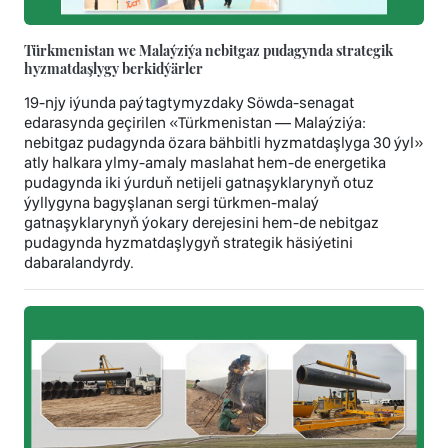
Türkmenistan we Malaýziýa nebitgaz pudagynda strategik
hyzmatdaşlygy berkidýärler
19-njy iýunda paýtagtymyzdaky Söwda-senagat
edarasynda geçirilen «Türkmenistan — Malaýziýa:
nebitgaz pudagynda özara bähbitli hyzmatdaşlyga 30 ýyl»
atly halkara ylmy-amaly maslahat hem-de energetika
pudagynda iki ýurduň netijeli gatnaşyklarynyň otuz
ýyllygyna bagyşlanan sergi türkmen-malaý
gatnaşyklarynyň ýokary derejesini hem-de nebitgaz
pudagynda hyzmatdaşlygyň strategik häsiýetini
dabaralandyrdy.