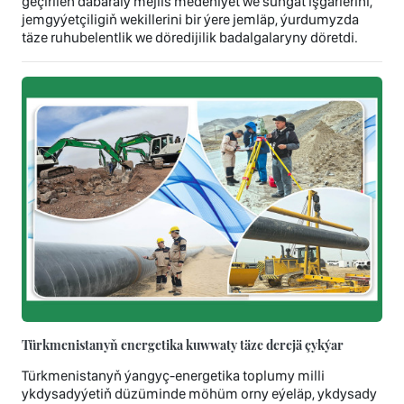
geçirilen dabaraly mejlis medeniýet we sungat işgärlerini,
jemgyýetçiligiň wekillerini bir ýere jemläp, ýurdumyzda
täze ruhubelentlik we döredijilik badalgalaryny döretdi.
Türkmenistanyň energetika kuwwaty täze derejä çykýar
Türkmenistanyň ýangyç-energetika toplumy milli
ykdysadyýetiň düzüminde möhüm orny eýeläp, ykdysady