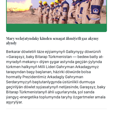
Mary welaýatyndaky känden senagat ähmiýetli gaz akymy
alyndy
Berkarar döwletiň täze eýýamynyň Galkynyşy döwrüniň
«Garaşsyz, baky Bitarap Türkmenistan — bedew batly at-
myradyň mekany» diýen şygar astynda geçýän ýylynda
türkmen halkynyň Milli Lideri Gahryman Arkadagymyz
tarapyndan başy başlanan, häzirki döwürde bolsa
hormatly Prezidentimiz Arkadagly Gahryman
Serdarymyzyň baştutanlygynda üstünlikli durmuşa
geçirilýän döwlet syýasatynyň netijesinde, Garaşsyz, baky
Bitarap Türkmenistanyň ähli ugurlarynda, şol sanda
ýangyç-energetika toplumynda taryhy özgertmeler amala
aşyrylýar.