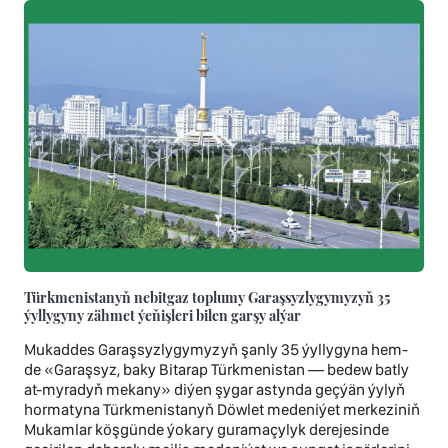
Türkmenistanyň nebitgaz toplumy Garaşsyzlygymyzyň 35
ýyllygyny zähmet ýeňişleri bilen garşy alýar
Mukaddes Garaşsyzlygymyzyň şanly 35 ýyllygyna hem-
de «Garaşsyz, baky Bitarap Türkmenistan — bedew batly
at-myradyň mekany» diýen şygar astynda geçýän ýylyň
hormatyna Türkmenistanyň Döwlet medeniýet merkeziniň
Mukamlar köşgünde ýokary guramaçylyk derejesinde