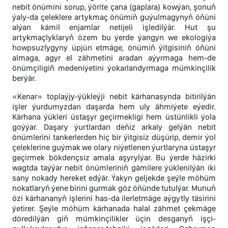
nebit önümini sorup, ýörite çana (gaplara) kowýan, şonuň
ýaly-da çeleklere artykmaç önümiň guýulmagynyň öňüni
alýan kämil enjamlar netijeli işledilýär. Hut şu
artykmaçlyklaryň özem bu ýerde ýangyn we ekologiýa
howpsuzlygyny üpjün etmäge, önümiň ýitgisiniň öňüni
almaga, agyr el zähmetini aradan aýyrmaga hem-de
önümçiligiň medeniýetini ýokarlandyrmaga mümkinçilik
berýär.
«Kenar» toplaýjy-ýükleýji nebit kärhanasynda bitirilýän
işler ýurdumyzdan daşarda hem uly ähmiýete eýedir.
Kärhana ýükleri üstaşyr geçirmekligi hem üstünlikli ýola
goýýar. Daşary ýurtlardan deňiz arkaly gelýän nebit
önümlerini tankerlerden hiç bir ýitgisiz düşürip, demir ýol
çeleklerine guýmak we olary niýetlenen ýurtlaryna üstaşyr
geçirmek bökdençsiz amala aşyrylýar. Bu ýerde häzirki
wagtda taýýar nebit önümleriniň gämilere ýüklenilýän iki
sany nokady hereket edýär. Ýakyn geljekde şeýle möhüm
nokatlaryň ýene birini gurmak göz öňünde tutulýar. Munuň
özi kärhananyň işlerini has-da ilerletmäge aýgytly täsirini
ýetirer. Şeýle möhüm kärhanada halal zähmet çekmäge
döredilýän giň mümkinçilikler üçin desganyň işçi-