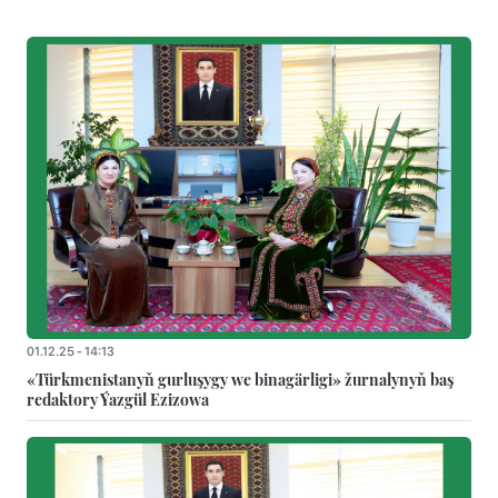
01.12.25 - 14:13
«Türkmenistanyň gurluşygy we binagärligi» žurnalynyň baş
redaktory Ýazgül Ezizowa