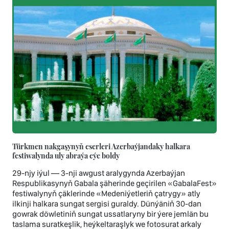
Türkmen nakgaşynyň eserleri Azerbaýjandaky halkara
festiwalynda uly abraýa eýe boldy
29-njy iýul — 3-nji awgust aralygynda Azerbaýjan
Respublikasynyň Gabala şäherinde geçirilen «GabalaFest»
festiwalynyň çäklerinde «Medeniýetleriň çatrygy» atly
ilkinji halkara sungat sergisi guraldy. Dünýäniň 30-dan
gowrak döwletiniň sungat ussatlaryny bir ýere jemlän bu
taslama suratkeşlik, heýkeltaraşlyk we fotosurat arkaly