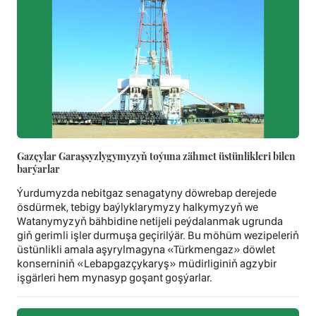
Gazçylar Garaşsyzlygymyzyň toýuna zähmet üstünlikleri bilen
barýarlar
Ýurdumyzda nebitgaz senagatyny döwrebap derejede
ösdürmek, tebigy baýlyklarymyzy halkymyzyň we
Watanymyzyň bähbidine netijeli peýdalanmak ugrunda
giň gerimli işler durmuşa geçirilýär. Bu möhüm wezipeleriň
üstünlikli amala aşyrylmagyna «Türkmengaz» döwlet
konserniniň «Lebapgazçykaryş» müdirliginiň agzybir
işgärleri hem mynasyp goşant goşýarlar.