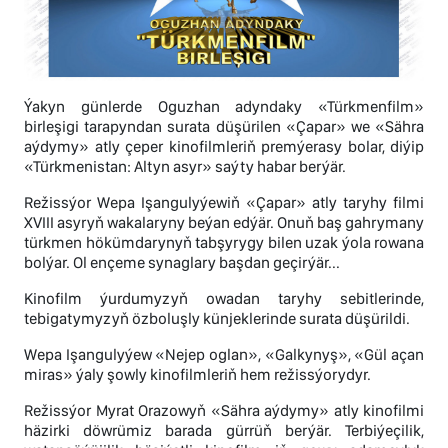
Ýakyn günlerde Oguzhan adyndaky «Türkmenfilm»
birleşigi tarapyndan surata düşürilen «Çapar» we «Sähra
aýdymy» atly çeper kinofilmleriň premýerasy bolar, diýip
«Türkmenistan: Altyn asyr» saýty habar berýär.
Režissýor Wepa Işangulyýewiň «Çapar» atly taryhy filmi
XVIII asyryň wakalaryny beýan edýär. Onuň baş gahrymany
türkmen hökümdarynyň tabşyrygy bilen uzak ýola rowana
bolýar. Ol ençeme synaglary başdan geçirýär...
Kinofilm ýurdumyzyň owadan taryhy sebitlerinde,
tebigatymyzyň özboluşly künjeklerinde surata düşürildi.
Wepa Işangulyýew «Nejep oglan», «Galkynyş», «Gül açan
miras» ýaly şowly kinofilmleriň hem režissýorydyr.
Režissýor Myrat Orazowyň «Sähra aýdymy» atly kinofilmi
häzirki döwrümiz barada gürrüň berýär. Terbiýeçilik,