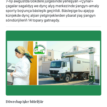
7-nji awgustda Gökdere jülgesinde ýerleşýän «Çynar»
çagalar sagaldyş we dynç alyş merkezinde ýangyn-amaly
sporty boýunça bäsleşik geçirildi. Bäsleşige bu ajaýyp
künjekde dynç alýan ýetginjeklerden ybarat ýaş ýangyn
söndürijileriň 14 topary gatnaşdy.
Döwrebap işler bitirilýär