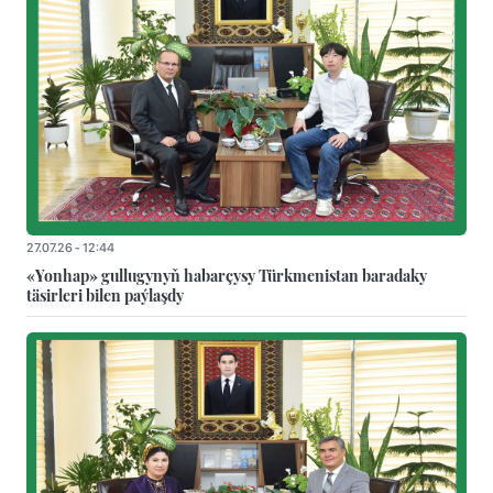
27.07.26 - 12:44
«Yonhap» gullugynyň habarçysy Türkmenistan baradaky
täsirleri bilen paýlaşdy