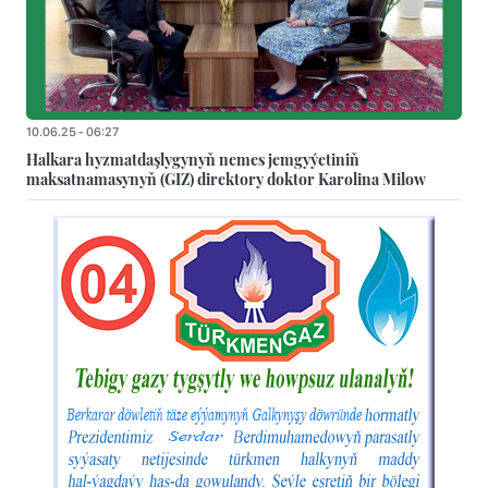
10.06.25 - 06:27
Halkara hyzmatdaşlygynyň nemes jemgyýetiniň
maksatnamasynyň (GIZ) direktory doktor Karolina Milow