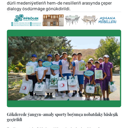
dürli medeniýetleriň hem-de nesilleriň arasynda çeper
dialogy ösdürmäge gönükdirildi.
Gökderede ýangyn-amaly sporty boýunça nobatdaky bäsleşik
geçirildi