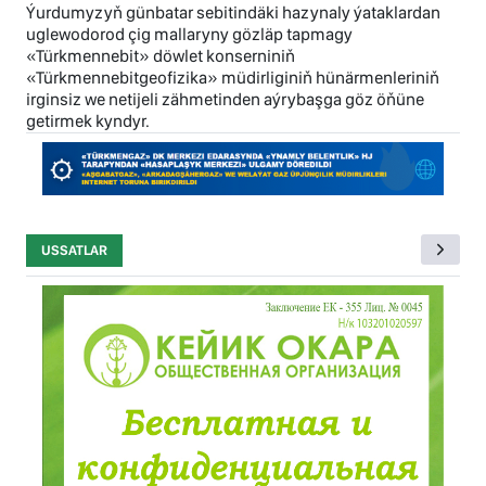
Ýurdumyzyň günbatar sebitindäki hazynaly ýataklardan
uglewodorod çig mallaryny gözläp tapmagy
«Türkmennebit» döwlet konserniniň
«Türkmennebitgeofizika» müdirliginiň hünärmenleriniň
irginsiz we netijeli zähmetinden aýrybaşga göz öňüne
getirmek kyndyr.
USSATLAR