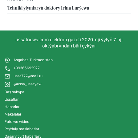
08.12.24 - 13:35
Tehniki ylymlaryň doktory Irina Lurýewa
ussatnews.com elektron gazeti 2020-nji ýylyň 7-nji
oktýabryndan bäri çykýar
Aşgabat, Turkmenistan
+99365692927
ussa777@mail.ru
@ussa_ussayew
Baş sahypa
Ussatlar
Habarlar
Makalalar
Foto we wideo
Peýdaly maslahatlar
Daşary ýurt habarlary