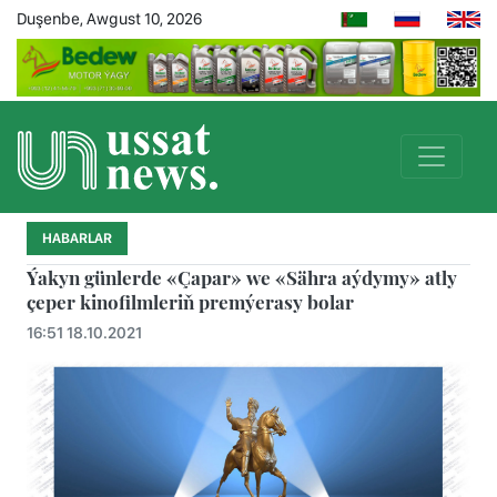
Duşenbe, Awgust 10, 2026
HABARLAR
Ýakyn günlerde «Çapar» we «Sähra aýdymy» atly
çeper kinofilmleriň premýerasy bolar
16:51 18.10.2021