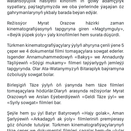
watansöýüjilik häsiýetli kinofilm iň gowy adamçylyk
sypatlary, paýtagtymyzda we oba ýerlerinde ýaşaýan öz
gahrymanlarynyň ykbaly barada beýan edýär.
Režissýor Myrat Orazow häzirki zaman
kinematografiýasynyň tapgyryna giren «Magtymguly»,
«Beýik ýüpek ýoly» ýaly kinofilmleri hem surata düşürdi.
Türkmen kinematografiýaçylary ýylyň ahyryna çenli ýene 5
çeper we 4 dokumental filmi tomaşaçylara sowgat ederler.
Isgender Annamuhammedowyň «Bakyş» we Annadurdy
Täşliýewiň «Söýgi mukamy» filmeri taýýarlygyň jemleýji
tapgyrynda. Olar Ata-Watanymyzyň Bitaraplyk baýramyna
özboluşly sowgat bolar.
Birleşigiň Täze ýylyň öň ýanynda hem täze filmleri
tomaşaçylara hödürlär.Olaryň arasynda režisýorlar Myrat
Orazowyň we Arslan Eýeberdiýewiň «Geldi Täze ýyl» we
«Syrly sowgat» filmleri bar.
Şeýle hem şu ýyl Batyr Batyrowyň «Hajy golak», Aman
Şarlyýewiň «Arkadagyň ak ýoly» filmleriniň premýerasy
göz öňünde tutulýar. Türkmen kinematografiýaçylarynyň
täze çeper we dokumental filmleri çagalar hem-de ulular