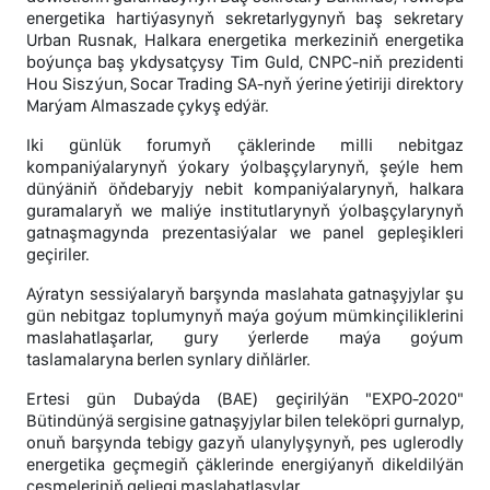
energetika hartiýasynyň sekretarlygynyň baş sekretary
Urban Rusnak, Halkara energetika merkeziniň energetika
boýunça baş ykdysatçysy Tim Guld, CNPC-niň prezidenti
Hou Siszýun, Socar Trading SA-nyň ýerine ýetiriji direktory
Marýam Almaszade çykyş edýär.
Iki günlük forumyň çäklerinde milli nebitgaz
kompaniýalarynyň ýokary ýolbaşçylarynyň, şeýle hem
dünýäniň öňdebaryjy nebit kompaniýalarynyň, halkara
guramalaryň we maliýe institutlarynyň ýolbaşçylarynyň
gatnaşmagynda prezentasiýalar we panel gepleşikleri
geçiriler.
Aýratyn sessiýalaryň barşynda maslahata gatnaşyjylar şu
gün nebitgaz toplumynyň maýa goýum mümkinçiliklerini
maslahatlaşarlar, gury ýerlerde maýa goýum
taslamalaryna berlen synlary diňlärler.
Ertesi gün Dubaýda (BAE) geçirilýän "EXPO-2020"
Bütindünýä sergisine gatnaşyjylar bilen teleköpri gurnalyp,
onuň barşynda tebigy gazyň ulanylyşynyň, pes uglerodly
energetika geçmegiň çäklerinde energiýanyň dikeldilýän
çeşmeleriniň geljegi maslahatlaşylar.