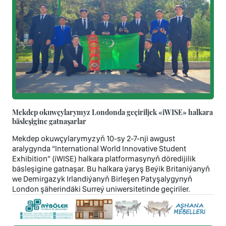
Mekdep okuwçylarymyz Londonda geçiriljek «iWISE» halkara
bäsleşigine gatnaşarlar
Mekdep okuwçylarymyzyň 10-sy 2-7-nji awgust
aralygynda “International World Innovative Student
Exhibition” (iWISE) halkara platformasynyň döredijilik
bäsleşigine gatnaşar. Bu halkara ýaryş Beýik Britaniýanyň
we Demirgazyk Irlandiýanyň Birleşen Patyşalygynyň
London şäherindäki Surreý uniwersitetinde geçiriler.