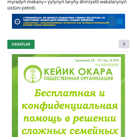
myradyň mekany» ýylynyň taryhy ähmiýetli wakalarynyň
üstüni ýetirdi.
USSATLAR