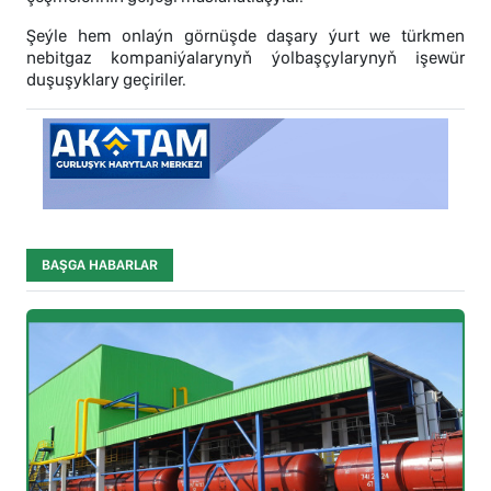
Şeýle hem onlaýn görnüşde daşary ýurt we türkmen
nebitgaz kompaniýalarynyň ýolbaşçylarynyň işewür
duşuşyklary geçiriler.
BAŞGA HABARLAR