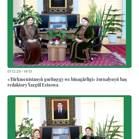
01.12.25 - 14:13
«Türkmenistanyň gurluşygy we binagärligi» žurnalynyň baş
redaktory Ýazgül Ezizowa