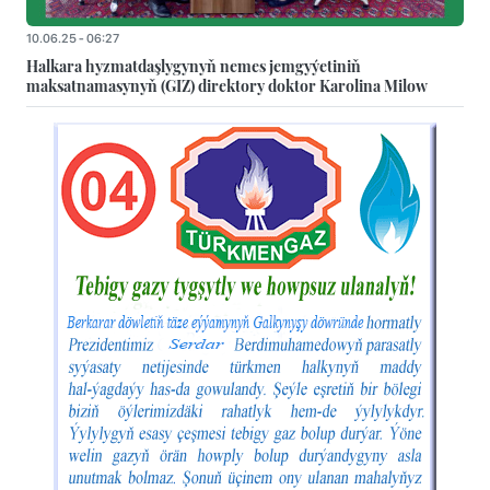
10.06.25 - 06:27
Halkara hyzmatdaşlygynyň nemes jemgyýetiniň
maksatnamasynyň (GIZ) direktory doktor Karolina Milow