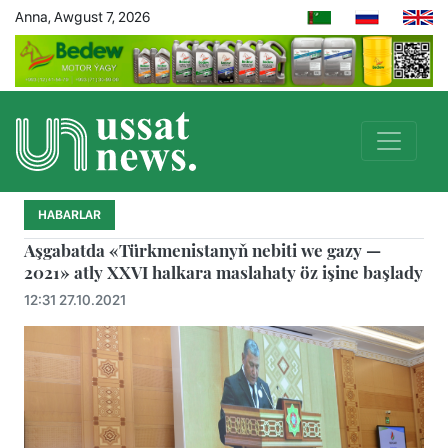
Anna, Awgust 7, 2026
HABARLAR
Aşgabatda «Türkmenistanyň nebiti we gazy —
2021» atly XXVI halkara maslahaty öz işine başlady
12:31 27.10.2021