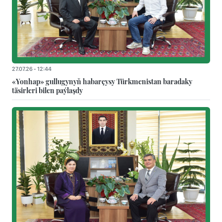
27.07.26 - 12:44
«Yonhap» gullugynyň habarçysy Türkmenistan baradaky
täsirleri bilen paýlaşdy