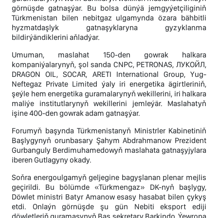
görnüşde gatnaşýar. Bu bolsa dünýä jemgyýetçiliginiň
Türkmenistan bilen nebitgaz ulgamynda özara bähbitli
hyzmatdaşlyk gatnaşyklaryna gyzyklanma
bildirýändiklerini aňladýar.
Umuman, maslahat 150-den gowrak halkara
kompaniýalarynyň, şol sanda CNPC, PETRONAS, ЛУКОЙЛ,
DRAGON OIL, SOCAR, ARETI International Group, Yug-
Neftegaz Private Limited ýaly iri energetika ägirtleriniň,
şeýle hem energetika guramalarynyň wekillerini, iri halkara
maliýe institutlarynyň wekillerini jemleýär. Maslahatyň
işine 400-den gowrak adam gatnaşýar.
Forumyň başynda Türkmenistanyň Ministrler Kabinetiniň
Başlygynyň orunbasary Şahym Abdrahmanow Prezident
Gurbanguly Berdimuhamedowyň maslahata gatnaşyjylara
iberen Gutlagyny okady.
Soňra energoulgamyň geljegine bagyşlanan plenar mejlis
geçirildi. Bu bölümde «Türkmengaz» DK-nyň başlygy,
Döwlet ministri Batyr Amanow esasy hasabat bilen çykyş
etdi. Onlaýn görnüşde şu gün Nebiti eksport ediji
döwletleriň guramasynyň Baş sekretary Barkindo, Ýewropa