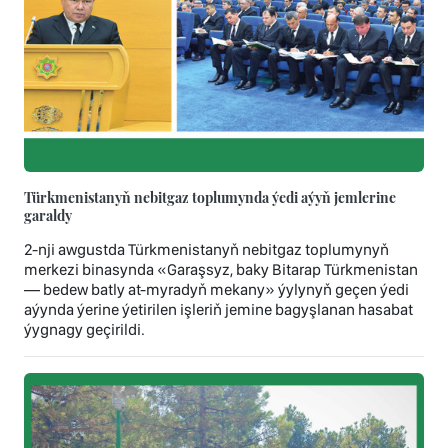
Türkmenistanyň nebitgaz toplumynda ýedi aýyň jemlerine
garaldy
2-nji awgustda Türkmenistanyň nebitgaz toplumynyň
merkezi binasynda «Garaşsyz, baky Bitarap Türkmenistan
— bedew batly at-myradyň mekany» ýylynyň geçen ýedi
aýynda ýerine ýetirilen işleriň jemine bagyşlanan hasabat
ýygnagy geçirildi.