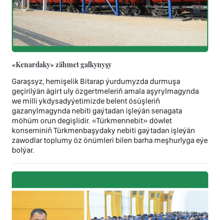
«Kenardaky» zähmet galkynyşy
Garaşsyz, hemişelik Bitarap ýurdumyzda durmuşa
geçirilýän ägirt uly özgertmeleriň amala aşyrylmagynda
we milli ykdysadyýetimizde belent ösüşleriň
gazanylmagynda nebiti gaýtadan işleýän senagata
möhüm orun degişlidir. «Türkmennebit» döwlet
konserniniň Türkmenbaşydaky nebiti gaýtadan işleýän
zawodlar toplumy öz önümleri bilen barha meşhurlyga eýe
bolýar.