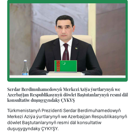
Serdar Berdimuhamedowyň Merkezi Aziýa ýurtlarynyň we
Azerbaýjan Respublikasynyň döwlet Baştutanlarynyň resmi däl
konsultatiw duşuşygyndaky ÇYKYŞ
Türkmenistanyň Prezidenti Serdar Berdimuhamedowyň
Merkezi Aziýa ýurtlarynyň we Azerbaýjan Respublikasynyň
döwlet Baştutanlarynyň resmi däl konsultatiw
duşuşygyndaky ÇYKYŞY.