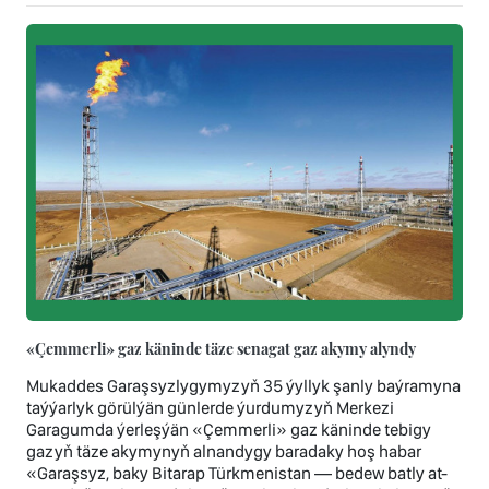
«Çemmerli» gaz käninde täze senagat gaz akymy alyndy
Mukaddes Garaşsyzlygymyzyň 35 ýyllyk şanly baýramyna
taýýarlyk görülýän günlerde ýurdumyzyň Merkezi
Garagumda ýerleşýän «Çemmerli» gaz käninde tebigy
gazyň täze akymynyň alnandygy baradaky hoş habar
«Garaşsyz, baky Bitarap Türkmenistan — bedew batly at-