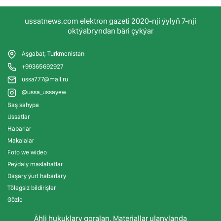
ussatnews.com elektron gazeti 2020-nji ýylyň 7-nji
oktýabryndan bäri çykýar
Aşgabat, Turkmenistan
+99365692927
ussa777@mail.ru
@ussa_ussayew
Baş sahypa
Ussatlar
Habarlar
Makalalar
Foto we wideo
Peýdaly maslahatlar
Daşary ýurt habarlary
Tölegsiz bildirişler
Gözle
Ähli hukuklary goralan. Materiallar ulanylanda