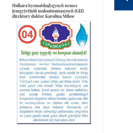
Halkara hyzmatdaşlygynyň nemes
jemgyýetiniň maksatnamasynyň (GIZ)
direktory doktor Karolina Milow