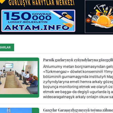
BARLAR
Parnik gazlarynyň zyňyndylaryna gözegçil
Ählumumy metan borçnamasyndan gelip ç
«Türkmengaz» döwlet konserniniň Ylmy-
bölüminiň gurnamagynda institutyň Mag
zyňyndylaryna emeli hemra arkaly gözegç
boýunça monitoring etmek we olaryň üst
etmek we başga-da degişli ugurlarda iş 
wideoaragatnaşyk arkaly onlaýn okuw sap
Gazçylar Garaşsyzlygymyzyň toýuna zähmet 