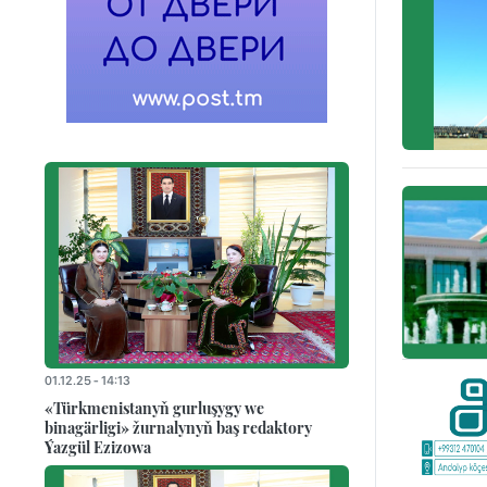
01.12.25 - 14:13
«Türkmenistanyň gurluşygy we
binagärligi» žurnalynyň baş redaktory
Ýazgül Ezizowa