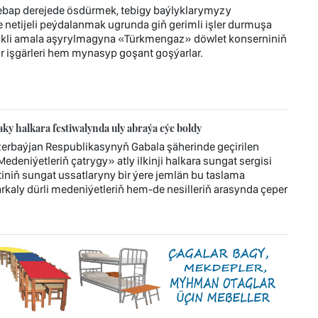
bap derejede ösdürmek, tebigy baýlyklarymyzy
etijeli peýdalanmak ugrunda giň gerimli işler durmuşa
likli amala aşyrylmagyna «Türkmengaz» döwlet konserniniň
 işgärleri hem mynasyp goşant goşýarlar.
y halkara festiwalynda uly abraýa eýe boldy
zerbaýjan Respublikasynyň Gabala şäherinde geçirilen
deniýetleriň çatrygy» atly ilkinji halkara sungat sergisi
niň sungat ussatlaryny bir ýere jemlän bu taslama
arkaly dürli medeniýetleriň hem-de nesilleriň arasynda çeper