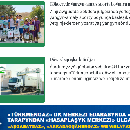
Gökderede ýangyn-amaly sporty boýunça nob
7-nji awgustda Gökdere jülgesinde ýerl
ýangyn-amaly sporty boýunça bäsleşik ge
ýetginjeklerden ybarat ýaş ýangyn söndür
Döwrebap işler bitirilýär
Ýurdumyzyň günbatar sebitindäki hazyn
tapmagy «Türkmennebit» döwlet konsern
hünärmenleriniň irginsiz we netijeli zä