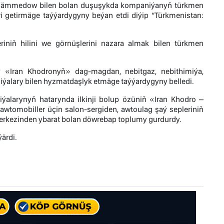
.Akmämmedow bilen bolan duşuşykda kompaniýanyň türkmen
eri getirmäge taýýardygyny beýan etdi diýip “Türkmenistan:
ň hilini we görnüşlerini nazara almak bilen türkmen
«Iran Khodronyň» dag-magdan, nebitgaz, nebithimiýa,
ýalary bilen hyzmatdaşlyk etmäge taýýardygyny belledi.
ýalarynyň hatarynda ilkinji bolup özüniň «Iran Khodro –
tomobiller üçin salon-sergiden, awtoulag şaý sepleriniň
merkezinden ybarat bolan döwrebap toplumy gurdurdy.
ärdi.