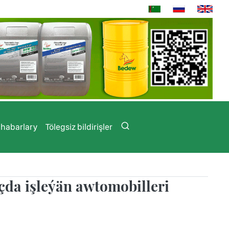
 habarlary
Tölegsiz bildirişler
da işleýän awtomobilleri