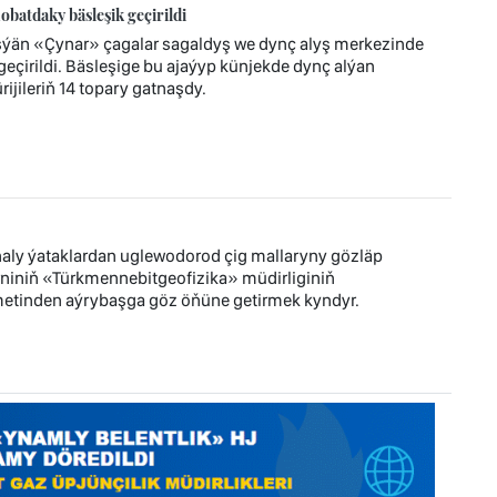
atdaky bäsleşik geçirildi
eşýän «Çynar» çagalar sagaldyş we dynç alyş merkezinde
çirildi. Bäsleşige bu ajaýyp künjekde dynç alýan
ijileriň 14 topary gatnaşdy.
aly ýataklardan uglewodorod çig mallaryny gözläp
iniň «Türkmennebitgeofizika» müdirliginiň
hmetinden aýrybaşga göz öňüne getirmek kyndyr.