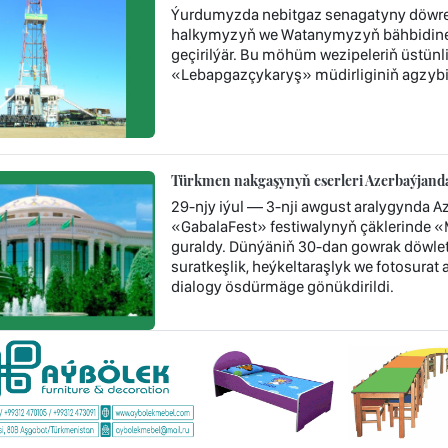
Ýurdumyzda nebitgaz senagatyny döwre
halkymyzyň we Watanymyzyň bähbidine n
geçirilýär. Bu möhüm wezipeleriň üstün
«Lebapgazçykaryş» müdirliginiň agzybir
Türkmen nakgaşynyň eserleri Azerbaýjandak
29-njy iýul — 3-nji awgust aralygynda A
«GabalaFest» festiwalynyň çäklerinde «Me
guraldy. Dünýäniň 30-dan gowrak döwleti
suratkeşlik, heýkeltaraşlyk we fotosurat 
dialogy ösdürmäge gönükdirildi.