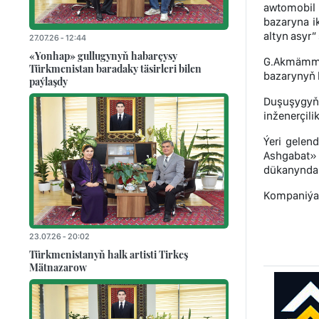
awtomobil 
bazaryna ik
altyn asyr”
27.07.26 - 12:44
«Yonhap» gullugynyň habarçysy
G.Akmämme
Türkmenistan baradaky täsirleri bilen
bazarynyň 
paýlaşdy
Duşuşygyň
inženerçil
Ýeri gelen
Ashgabat» 
dükanyndan
Kompaniýa 
23.07.26 - 20:02
Türkmenistanyň halk artisti Tirkeş
Mätnazarow