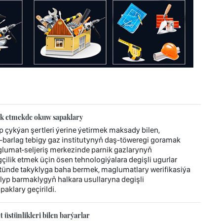
ik etmekde okuw sapaklary
ykýan şertleri ýerine ýetirmek maksady bilen,
barlag tebigy gaz institutynyň daş-töweregi goramak
lumat-seljeriş merkezinde parnik gazlarynyň
ilik etmek üçin ösen tehnologiýalara degişli ugurlar
ünde takyklyga baha bermek, maglumatlary werifikasiýa
alyp barmaklygyň halkara usullaryna degişli
aklary geçirildi.
üstünlikleri bilen barýarlar