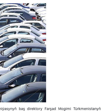
niýasynyň baş direktory Farşad Mogimi Türkmenistanyň