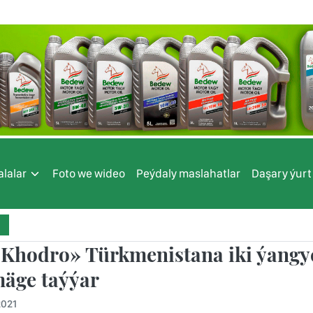
lalar
Foto we wideo
Peýdaly maslahatlar
Daşary ýurt
 Khodro» Türkmenistana iki ýangyç
mäge taýýar
2021