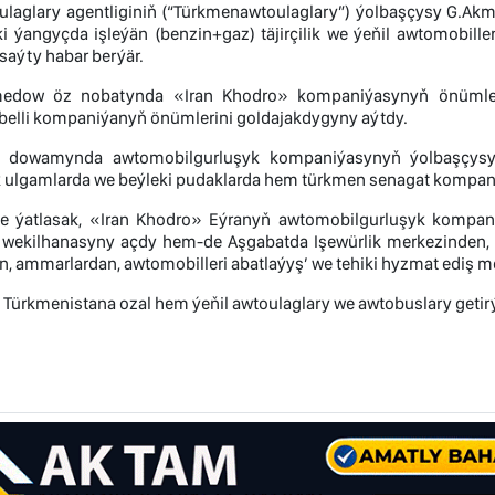
ulaglary agentliginiň (“Türkmenawtoulaglary”) ýolbaşçysy G
i ýangyçda işleýän (benzin+gaz) täjirçilik we ýeňil awtomobill
 saýty habar berýär.
dow öz nobatynda «Iran Khodro» kompaniýasynyň önümlerini
belli kompaniýanyň önümlerini goldajakdygyny aýtdy.
 dowamynda awtomobilgurluşyk kompaniýasynyň ýolbaşçysy 
ik ulgamlarda we beýleki pudaklarda hem türkmen senagat kompani
de ýatlasak, «Iran Khodro» Eýranyň awtomobilgurluşyk kompani
wekilhanasyny açdy hem-de Aşgabatda Işewürlik merkezinden, aw
, ammarlardan, awtomobilleri abatlaýyş’ we tehiki hyzmat ediş 
Türkmenistana ozal hem ýeňil awtoulaglary we awtobuslary getirý