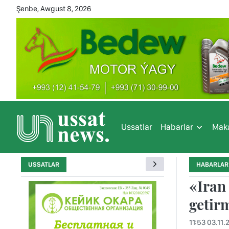
Şenbe, Awgust 8, 2026
Ussatlar
Habarlar
Maka
USSATLAR
HABARLAR
«Iran
getir
11:53 03.11.