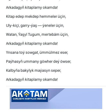
Arkadagyň kitaplarny okamda!
Kitap edep mekdep hemmeler üçin,
Uly-kiçi, garry-ýaş — ýeneler üçin,
Watan, Ýaşyl Tugum, mertebäm üçin,
Arkadagyň kitaplarny okamda!
Ynsana toý sowgat, ümmülmez eser,
Paýhasyň ummany göwher deý öwser,
Kalbyňa bakylyk maýasyn seper,
Arkadagyň kitaplarny okamda!