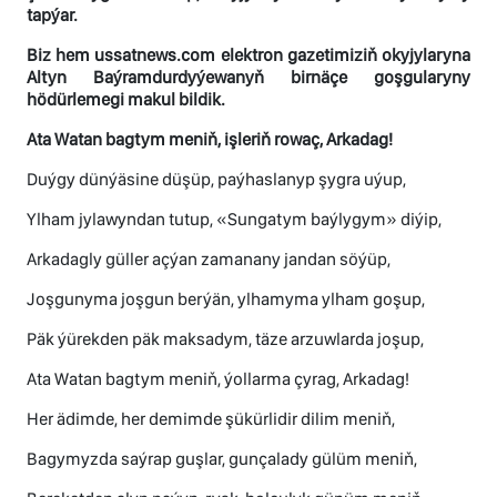
tapýar.
Biz hem ussatnews.com elektron gazetimiziň okyjylaryna
Altyn Baýramdurdyýewanyň birnäçe goşgularyny
hödürlemegi makul bildik.
Ata Watan bagtym meniň, işleriň rowaç, Arkadag!
Duýgy dünýäsine düşüp, paýhaslanyp şygra uýup,
Ylham jylawyndan tutup, «Sungatym baýlygym» diýip,
Arkadagly güller açýan zamanany jandan söýüp,
Joşgunyma joşgun berýän, ylhamyma ylham goşup,
Päk ýürekden päk maksadym, täze arzuwlarda joşup,
Ata Watan bagtym meniň, ýollarma çyrag, Arkadag!
Her ädimde, her demimde şükürlidir dilim meniň,
Bagymyzda saýrap guşlar, gunçalady gülüm meniň,