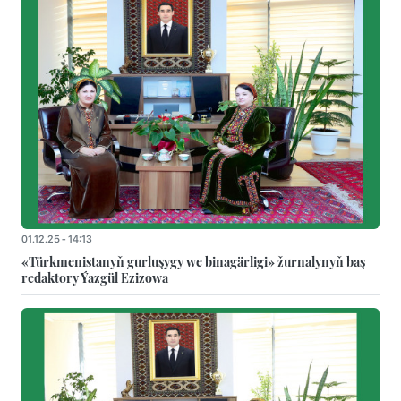
01.12.25 - 14:13
«Türkmenistanyň gurluşygy we binagärligi» žurnalynyň baş
redaktory Ýazgül Ezizowa