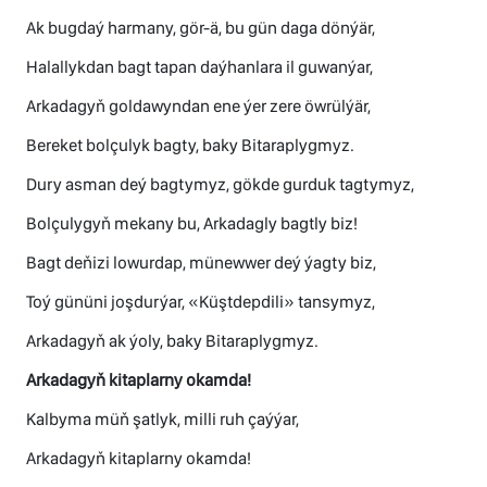
Ak bugdaý harmany, gör-ä, bu gün daga dönýär,
Halallykdan bagt tapan daýhanlara il guwanýar,
Arkadagyň goldawyndan ene ýer zere öwrülýär,
Bereket bolçulyk bagty, baky Bitaraplygmyz.
Dury asman deý bagtymyz, gökde gurduk tagtymyz,
Bolçulygyň mekany bu, Arkadagly bagtly biz!
Bagt deňizi lowurdap, münewwer deý ýagty biz,
Toý gününi joşdurýar, «Küştdepdili» tansymyz,
Arkadagyň ak ýoly, baky Bitaraplygmyz.
Arkadagyň kitaplarny okamda!
Kalbyma müň şatlyk, milli ruh çaýýar,
Arkadagyň kitaplarny okamda!