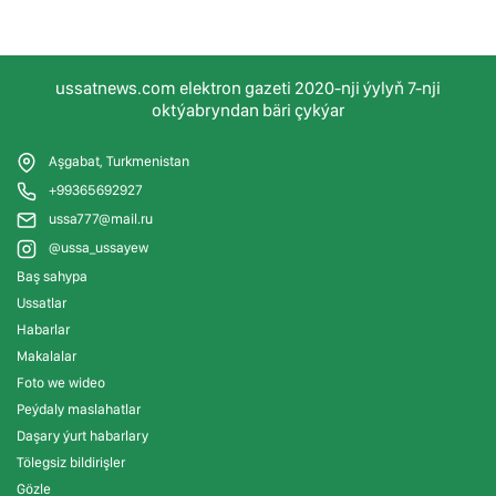
ussatnews.com elektron gazeti 2020-nji ýylyň 7-nji
oktýabryndan bäri çykýar
Aşgabat, Turkmenistan
+99365692927
ussa777@mail.ru
@ussa_ussayew
Baş sahypa
Ussatlar
Habarlar
Makalalar
Foto we wideo
Peýdaly maslahatlar
Daşary ýurt habarlary
Tölegsiz bildirişler
Gözle