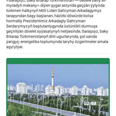
«Garaşsyz, baky Bitarap Türkmenistan — bedew batly at-
myradyň mekany» diýen şygar astynda geçýän ýylynda
türkmen halkynyň Milli Lideri Gahryman Arkadagymyz
tarapyndan başy başlanan, häzirki döwürde bolsa
hormatly Prezidentimiz Arkadagly Gahryman
Serdarymyzyň baştutanlygynda üstünlikli durmuşa
geçirilýän döwlet syýasatynyň netijesinde, Garaşsyz, baky
Bitarap Türkmenistanyň ähli ugurlarynda, şol sanda
ýangyç-energetika toplumynda taryhy özgertmeler amala
aşyrylýar.