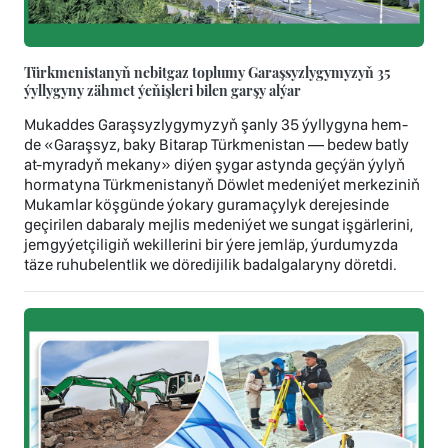
Türkmenistanyň nebitgaz toplumy Garaşsyzlygymyzyň 35
ýyllygyny zähmet ýeňişleri bilen garşy alýar
Mukaddes Garaşsyzlygymyzyň şanly 35 ýyllygyna hem-
de «Garaşsyz, baky Bitarap Türkmenistan — bedew batly
at-myradyň mekany» diýen şygar astynda geçýän ýylyň
hormatyna Türkmenistanyň Döwlet medeniýet merkeziniň
Mukamlar köşgünde ýokary guramaçylyk derejesinde
geçirilen dabaraly mejlis medeniýet we sungat işgärlerini,
jemgyýetçiligiň wekillerini bir ýere jemläp, ýurdumyzda
täze ruhubelentlik we döredijilik badalgalaryny döretdi.