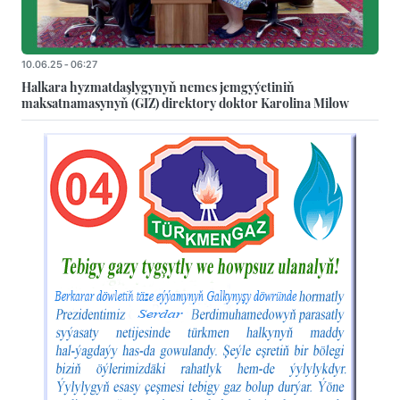
10.06.25 - 06:27
Halkara hyzmatdaşlygynyň nemes jemgyýetiniň
maksatnamasynyň (GIZ) direktory doktor Karolina Milow