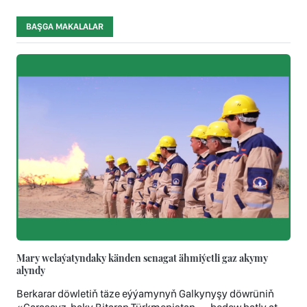
BAŞGA MAKALALAR
Mary welaýatyndaky känden senagat ähmiýetli gaz akymy
alyndy
Berkarar döwletiň täze eýýamynyň Galkynyşy döwrüniň