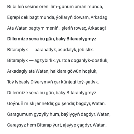
Bilbilleň sesine ören ilim-günüm aman munda,
Eşrepi dek bagt munda, ýollaryň dowam, Arkadag!
Ata Watan bagtym meniň, işleriň rowaç, Arkadag!
Dillermize sena bu gün, baky Bitaraplygmyz
Bitaraplyk — parahatlyk, asudalyk, jebislik,
Bitaraplyk — agzybirlik, ýurtda doganlyk-dostluk,
Arkadagly ata Watan, halklara göwün hoşluk,
Toý lybasly Diýarymyň çar künjegi toý-şatlyk,
Dillermize sena bu gün, baky Bitaraplygmyz.
Goýnuň misli jennetdir, gülşendir, bagdyr, Watan,
Garagumum gyzylly hum, baýlygyň dagdyr, Watan,
Garaşsyz hem Bitarap ýurt, ajaýyp çagdyr, Watan,