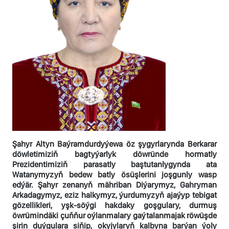
Şahyr Altyn Baýramdurdyýewa öz şygyrlarynda Berkarar
döwletimiziň bagtyýarlyk döwründe hormatly
Prezidentimiziň parasatly baştutanlygynda ata
Watanymyzyň bedew batly ösüşlerini joşgunly wasp
edýär. Şahyr zenanyň mähriban Diýarymyz, Gahryman
Arkadagymyz, eziz halkymyz, ýurdumyzyň ajaýyp tebigat
gözellikleri, yşk-söýgi hakdaky goşgulary, durmuş
öwrümindäki çuňňur oýlanmalary gaýtalanmajak röwüşde
şirin duýgulara siňip, okyjylaryň kalbyna barýan ýoly