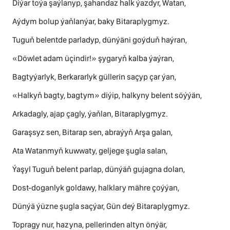
Diýar toýa şaýlanyp, şahandaz halk ýazdyr, Watan,
Aýdym bolup ýaňlanýar, baky Bitaraplygmyz.
Tuguň belentde parladyp, dünýäni goýduň haýran,
«Döwlet adam üçindir!» şygaryň kalba ýaýran,
Bagtyýarlyk, Berkararlyk güllerin saçyp çar ýan,
«Halkyň bagty, bagtym» diýip, halkyny belent söýýän,
Arkadagly, ajap çagly, ýaňlan, Bitaraplygmyz.
Garaşsyz sen, Bitarap sen, abraýyň Arşa galan,
Ata Watanmyň kuwwaty, geljege şugla salan,
Ýaşyl Tuguň belent parlap, dünýäň gujagna dolan,
Dost-doganlyk goldawy, halklary mähre çoýýan,
Dünýä ýüzne şugla saçýar, Gün deý Bitaraplygmyz.
Topragy nur, hazyna, pellerinden altyn önýär,