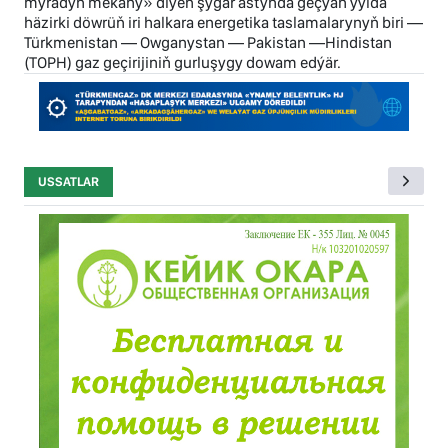
myradyň mekany» diýen şygar astynda geçýän ýylda
häzirki döwrüň iri halkara energetika taslamalarynyň biri —
Türkmenistan — Owganystan — Pakistan —Hindistan
(TOPH) gaz geçirijiniň gurluşygy dowam edýär.
USSATLAR