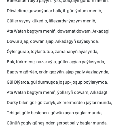
Bereketden alyp paýyn, rysk, bolçulyk günüm meniň,
Döwletime guwanýarlar halk, il-gün ýolum meniň,
Güller ysyny kükedip, lälezardyr ýazym meniň,
Ata Watan bagtym meniň, dowamat dowam, Arkadag!
Döwür ajap, döwran ajap, Arkadagyň saýasynda,
Öýler gurap, toýlar tutup, zamananyň aýasynda,
Bak, türkmene, nazar aýla, güller açýan ýaýlasynda,
Bagtym görýän, erkin gezýän, ajap çagly ýazlagynda,
Gül Diýarda, gül durmuşda joşup-joşup boýlarymda,
Ata Watan bagtym meniň, ýollaryň dowam, Arkadag!
Durky bilen gül-gülzarlyk, ak mermerden jaýlar munda,
Tebigat güle beslenen, göwün açan çaglar munda,
Günüň çogly güneşinden şerbet bally baglar munda,