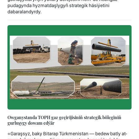
pudagynda hyzmatdaşlygyň strategik häsiýetini
dabaralandyrdy.
Owganystanda TOPH gaz geçirijisiniň strategik böleginiň
gurluşygy dowam edýär
«Garaşsyz, baky Bitarap Türkmenistan — bedew batly at-