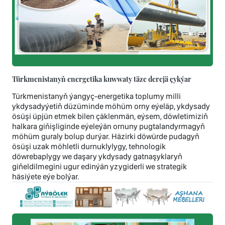
Türkmenistanyň energetika kuwwaty täze derejä çykýar
Türkmenistanyň ýangyç-energetika toplumy milli
ykdysadyýetiň düzüminde möhüm orny eýeläp, ykdysady
ösüşi üpjün etmek bilen çäklenmän, eýsem, döwletimiziň
halkara giňişliginde eýeleýän ornuny pugtalandyrmagyň
möhüm guraly bolup durýar. Häzirki döwürde pudagyň
ösüşi uzak möhletli durnuklylygy, tehnologik
döwrebaplygy we daşary ykdysady gatnaşyklaryň
giňeldilmegini ugur edinýän yzygiderli we strategik
häsiýete eýe bolýar.