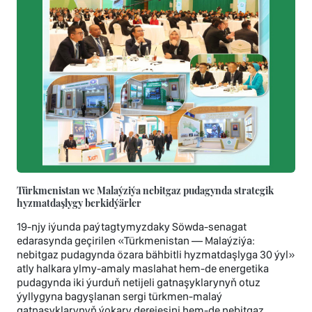
Türkmenistan we Malaýziýa nebitgaz pudagynda strategik
hyzmatdaşlygy berkidýärler
19-njy iýunda paýtagtymyzdaky Söwda-senagat
edarasynda geçirilen «Türkmenistan — Malaýziýa:
nebitgaz pudagynda özara bähbitli hyzmatdaşlyga 30 ýyl»
atly halkara ylmy-amaly maslahat hem-de energetika
pudagynda iki ýurduň netijeli gatnaşyklarynyň otuz
ýyllygyna bagyşlanan sergi türkmen-malaý
gatnaşyklarynyň ýokary derejesini hem-de nebitgaz