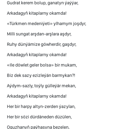
Gudrat kerem bolup, ganatyn ýaýýar,
Arkadagyň kitaplarny okamda!
«Türkmen medeniýeti» ylhamym joşdyr,
Milli sungat arşdan-arşlara aşdyr,
Ruhy dünýämize göwherdir, gaşdyr,
Arkadagyň kitaplarny okamda!
«Ile döwlet geler bolsa» bir mukam,
Biz dek sazy ezizleýän barmykan?!
Aýdym-sazly, toýly gülleýär mekan,
Arkadagyň kitaplarny okamda!
Her bir harpy altyn-zerden ýazylan,
Her bir sözi dürdäneden düzülen,
Oguzhanyň paýhasyna bezelen,