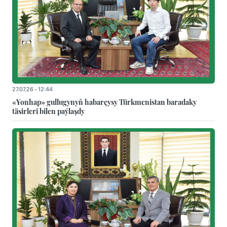
27.07.26 - 12:44
«Yonhap» gullugynyň habarçysy Türkmenistan baradaky
täsirleri bilen paýlaşdy