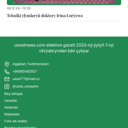
08.12.24 - 13:35
Tehniki ylymlaryň doktory Irina Lurýewa
ussatnews.com elektron gazeti 2020-nji ýylyň 7-nji
oktýabryndan bäri çykýar
Aşgabat, Turkmenistan
+99365692927
ussa777@mail.ru
@ussa_ussayew
Baş sahypa
Ussatlar
Habarlar
Makalalar
Foto we wideo
Peýdaly maslahatlar