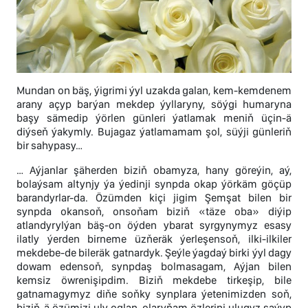
Mundan on bäş, ýigrimi ýyl uzakda galan, kem-kemdenem
arany açyp barýan mekdep ýyllaryny, söýgi humaryna
başy sämedip ýörlen günleri ýatlamak meniň üçin-ä
diýseň ýakymly. Bujagaz ýatlamamam şol, süýji günleriň
bir sahypasy…
… Aýjanlar şäherden biziň obamyza, hany göreýin, aý,
bolaýsam altynjy ýa ýedinji synpda okap ýörkäm göçüp
barandyrlar-da. Özümden kiçi jigim Şemşat bilen bir
synpda okansoň, onsoňam biziň «täze oba» diýip
atlandyrylýan bäş-on öýden ybarat syrgynymyz esasy
ilatly ýerden birneme üzňeräk ýerleşensoň, ilki-ilkiler
mekdebe-de bileräk gatnardyk. Şeýle ýagdaý birki ýyl dagy
dowam edensoň, synpdaş bolmasagam, Aýjan bilen
kemsiz öwrenişipdim. Biziň mekdebe tirkeşip, bile
gatnamagymyz diňe soňky synplara ýetenimizden soň,
biziň-ä özümizi uly oglan, olaryňam özlerini ulugyz saýyp