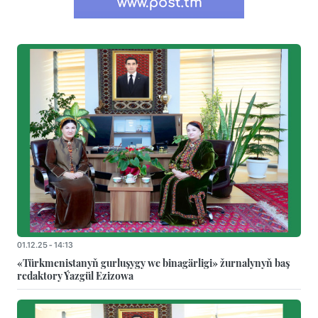
01.12.25 - 14:13
«Türkmenistanyň gurluşygy we binagärligi» žurnalynyň baş
redaktory Ýazgül Ezizowa