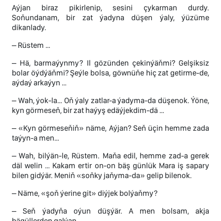
Aýjan biraz pikirlenip, sesini çykarman durdy.
Soňundanam, bir zat ýadyna düşen ýaly, ýüzüme
dikanlady.
– Rüstem …
– Hä, barmaýynmy? Il gözünden çekinýäňmi? Gelşiksiz
bolar öýdýäňmi? Şeýle bolsa, göwnüňe hiç zat getirme-de,
aýdaý arkaýyn …
– Wah, ýok-la… Oň ýaly zatlar-a ýadyma-da düşenok. Ýöne,
kyn görmeseň, bir zat haýyş edäýjekdim-dä …
– «Kyn görmeseňiň» näme, Aýjan? Seň üçin hemme zada
taýyn-a men…
– Wah, bilýän-le, Rüstem. Maňa edil, hemme zad-a gerek
däl welin … Kakam ertir on-on bäş günlük Mara iş sapary
bilen gidýär. Meniň «soňky jaňyma-da» gelip bilenok.
– Näme, «şoň ýerine git» diýjek bolýaňmy?
– Seň ýadyňa oýun düşýär. A men bolsam, akja
bägüllerden galýan.