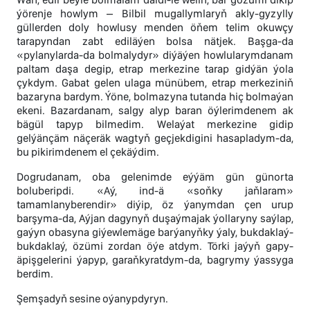
ýörenje howlym – Bilbil mugallymlaryň akly-gyzylly
güllerden doly howlusy menden öňem telim okuwçy
tarapyndan zabt ediläýen bolsa nätjek. Başga-da
«pylanylarda-da bolmalydyr» diýäýen howlularymdanam
paltam daşa degip, etrap merkezine tarap gidýän ýola
çykdym. Gabat gelen ulaga münübem, etrap merkeziniň
bazaryna bardym. Ýöne, bolmazyna tutanda hiç bolmaýan
ekeni. Bazardanam, salgy alyp baran öýlerimdenem ak
bägül tapyp bilmedim. Welaýat merkezine gidip
gelýänçäm näçeräk wagtyň geçjekdigini hasapladym-da,
bu pikirimdenem el çekäýdim.
Dogrudanam, oba gelenimde eýýäm gün günorta
boluberipdi. «Aý, ind-ä «soňky jaňlaram»
tamamlanyberendir» diýip, öz ýanymdan çen urup
barşyma-da, Aýjan dagynyň duşaýmajak ýollaryny saýlap,
gaýyn obasyna giýewlemäge barýanyňky ýaly, bukdaklaý-
bukdaklaý, özümi zordan öýe atdym. Törki jaýyň gapy-
äpişgelerini ýapyp, garaňkyratdym-da, bagrymy ýassyga
berdim.
Şemşadyň sesine oýanypdyryn.