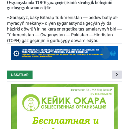
Owganystanda TOPH gaz geçirijisiniň strategik böleginiň
gurluşygy dowam edýär
«Garaşsyz, baky Bitarap Türkmenistan — bedew batly at-
myradyň mekany» diýen şygar astynda geçýän ýylda
häzirki döwrüň iri halkara energetika taslamalarynyň biri —
Türkmenistan — Owganystan — Pakistan —Hindistan
(TOPH) gaz geçirijiniň gurluşygy dowam edýär.
USSATLAR