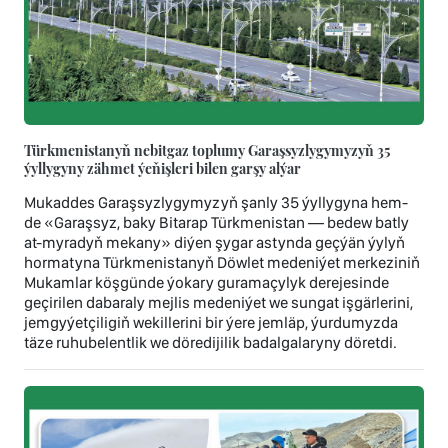
Türkmenistanyň nebitgaz toplumy Garaşsyzlygymyzyň 35
ýyllygyny zähmet ýeňişleri bilen garşy alýar
Mukaddes Garaşsyzlygymyzyň şanly 35 ýyllygyna hem-
de «Garaşsyz, baky Bitarap Türkmenistan — bedew batly
at-myradyň mekany» diýen şygar astynda geçýän ýylyň
hormatyna Türkmenistanyň Döwlet medeniýet merkeziniň
Mukamlar köşgünde ýokary guramaçylyk derejesinde
geçirilen dabaraly mejlis medeniýet we sungat işgärlerini,
jemgyýetçiligiň wekillerini bir ýere jemläp, ýurdumyzda
täze ruhubelentlik we döredijilik badalgalaryny döretdi.