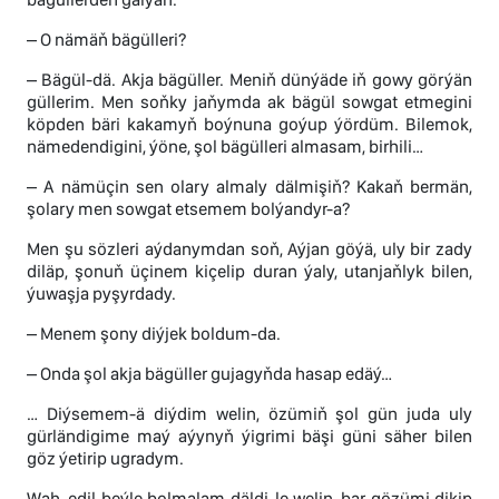
– O nämäň bägülleri?
– Bägül-dä. Akja bägüller. Meniň dünýäde iň gowy görýän
güllerim. Men soňky jaňymda ak bägül sowgat etmegini
köpden bäri kakamyň boýnuna goýup ýördüm. Bilemok,
nämedendigini, ýöne, şol bägülleri almasam, birhili…
– A nämüçin sen olary almaly dälmişiň? Kakaň bermän,
şolary men sowgat etsemem bolýandyr-a?
Men şu sözleri aýdanymdan soň, Aýjan göýä, uly bir zady
diläp, şonuň üçinem kiçelip duran ýaly, utanjaňlyk bilen,
ýuwaşja pyşyrdady.
– Menem şony diýjek boldum-da.
– Onda şol akja bägüller gujagyňda hasap edäý…
… Diýsemem-ä diýdim welin, özümiň şol gün juda uly
gürländigime maý aýynyň ýigrimi bäşi güni säher bilen
göz ýetirip ugradym.
Wah, edil beýle bolmalam däldi-le welin, bar gözümi dikip