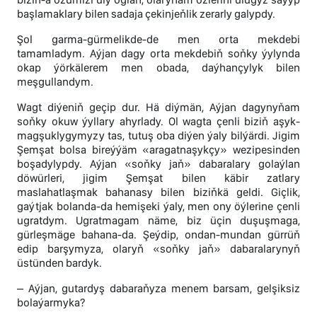
başlamaklary bilen sadaja çekinjeňlik zerarly galypdy.
Şol garma-gürmelikde-de men orta mekdebi
tamamladym. Aýjan dagy orta mekdebiň soňky ýylynda
okap ýörkälerem men obada, daýhançylyk bilen
meşgullandym.
Wagt diýeniň geçip dur. Hä diýmän, Aýjan dagynyňam
soňky okuw ýyllary ahyrlady. Ol wagta çenli biziň aşyk-
magşuklygymyzy tas, tutuş oba diýen ýaly bilýärdi. Jigim
Şemşat bolsa bireýýäm «aragatnaşykçy» wezipesinden
boşadylypdy. Aýjan «soňky jaň» dabaralary golaýlan
döwürleri, jigim Şemşat bilen käbir zatlary
maslahatlaşmak bahanasy bilen biziňkä geldi. Giçlik,
gaýtjak bolanda-da hemişeki ýaly, men ony öýlerine çenli
ugratdym. Ugratmagam näme, biz üçin duşuşmaga,
gürleşmäge bahana-da. Şeýdip, ondan-mundan gürrüň
edip barşymyza, olaryň «soňky jaň» dabaralarynyň
üstünden bardyk.
– Aýjan, gutardyş dabaraňyza menem barsam, gelşiksiz
bolaýarmyka?