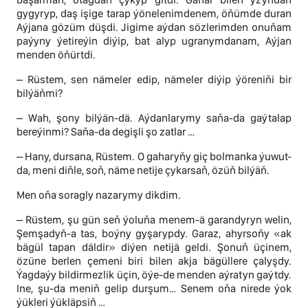
gygyryp, daş işige tarap ýönelenimdenem, öňümde duran
Aýjana gözüm düşdi. Jigime aýdan sözlerimden onuňam
paýyny ýetireýin diýip, bat alyp ugranymdanam, Aýjan
menden öňürtdi.
– Rüstem, sen nämeler edip, nämeler diýip ýöreniňi bir
bilýäňmi?
– Wah, şony bilýän-dä. Aýdanlarymy saňa-da gaýtalap
bereýinmi? Saňa-da degişli şo zatlar …
– Hany, dursana, Rüstem. O gaharyňy giç bolmanka ýuwut-
da, meni diňle, soň, näme netije çykarsaň, özüň bilýäň.
Men oňa soragly nazarymy dikdim.
– Rüstem, şu gün seň ýoluňa menem-ä garandyryn welin,
Şemşadyň-a tas, boýny gyşarypdy. Garaz, ahyrsoňy «ak
bägül tapan däldir» diýen netijä geldi. Şonuň üçinem,
özüne berlen çemeni biri bilen akja bägüllere çalyşdy.
Ýagdaýy bildirmezlik üçin, öýe-de menden aýratyn gaýtdy.
Ine, şu-da meniň gelip durşum… Senem oňa nirede ýok
ýükleri ýükläpsiň …