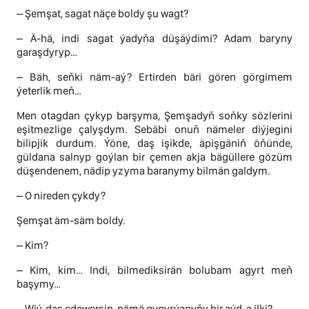
– Şemşat, sagat näçe boldy şu wagt?
– Ä-hä, indi sagat ýadyňa düşäýdimi? Adam baryny
garaşdyryp…
– Bäh, seňki näm-aý? Ertirden bäri gören görgimem
ýeterlik meň…
Men otagdan çykyp barşyma, Şemşadyň soňky sözlerini
eşitmezlige çalyşdym. Sebäbi onuň nämeler diýjegini
bilipjik durdum. Ýöne, daş işikde, äpişgäniň öňünde,
güldana salnyp goýlan bir çemen akja bägüllere gözüm
düşendenem, nädip yzyma baranymy bilmän galdym.
– O nireden çykdy?
Şemşat äm-säm boldy.
– Kim?
– Kim, kim… Indi, bilmediksirän bolubam agyrt meň
başymy…
– Wiý, daş edewersin, nämä gygyrýanyňy bir aýd-a ilki?…