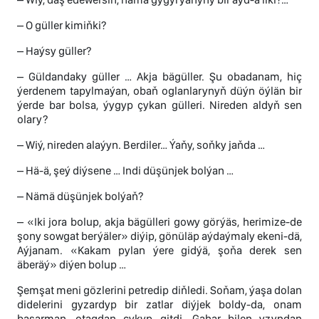
– O güller kimiňki?
– Haýsy güller?
– Güldandaky güller … Akja bägüller. Şu obadanam, hiç
ýerdenem tapylmaýan, obaň oglanlarynyň düýn öýlän bir
ýerde bar bolsa, ýygyp çykan gülleri. Nireden aldyň sen
olary?
– Wiý, nireden alaýyn. Berdiler… Ýaňy, soňky jaňda …
– Hä-ä, şeý diýsene … Indi düşünjek bolýan …
– Nämä düşünjek bolýaň?
– «Iki jora bolup, akja bägülleri gowy görýäs, herimize-de
şony sowgat berýäler» diýip, gönüläp aýdaýmaly ekeni-dä,
Aýjanam. «Kakam pylan ýere gidýä, şoňa derek sen
äberäý» diýen bolup …
Şemşat meni gözlerini petredip diňledi. Soňam, ýaşa dolan
didelerini gyzardyp bir zatlar diýjek boldy-da, onam
başarman, otagdan çykyp gitdi. Gahar bilen yzyndan