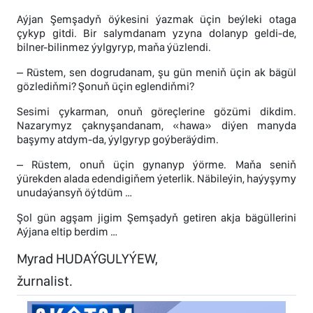
Aýjan Şemşadyň öýkesini ýazmak üçin beýleki otaga
çykyp gitdi. Bir salymdanam yzyna dolanyp geldi-de,
bilner-bilinmez ýylgyryp, maňa ýüzlendi.
– Rüstem, sen dogrudanam, şu gün meniň üçin ak bägül
gözlediňmi? Şonuň üçin eglendiňmi?
Sesimi çykarman, onuň göreçlerine gözümi dikdim.
Nazarymyz çaknyşandanam, «hawa» diýen manyda
başymy atdym-da, ýylgyryp goýberäýdim.
– Rüstem, onuň üçin gynanyp ýörme. Maňa seniň
ýürekden alada edendigiňem ýeterlik. Näbileýin, haýyşymy
unudaýansyň öýtdüm …
Şol gün agşam jigim Şemşadyň getiren akja bägüllerini
Aýjana eltip berdim …
Myrad HUDAÝGULYÝEW,
žurnalist.