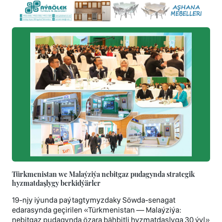
Türkmenistan we Malaýziýa nebitgaz pudagynda strategik
hyzmatdaşlygy berkidýärler
19-njy iýunda paýtagtymyzdaky Söwda-senagat
edarasynda geçirilen «Türkmenistan — Malaýziýa:
nebitgaz pudagynda özara bähbitli hyzmatdaşlyga 30 ýyl»