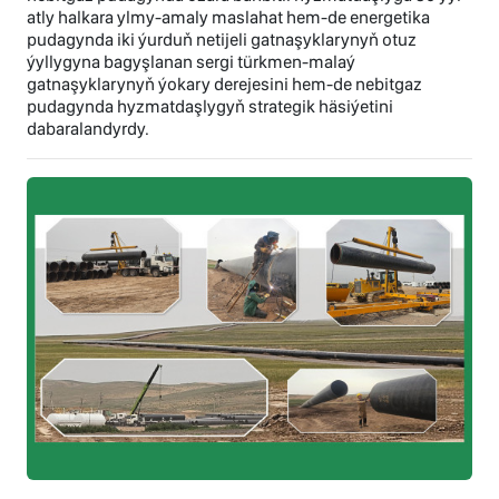
atly halkara ylmy-amaly maslahat hem-de energetika
pudagynda iki ýurduň netijeli gatnaşyklarynyň otuz
ýyllygyna bagyşlanan sergi türkmen-malaý
gatnaşyklarynyň ýokary derejesini hem-de nebitgaz
pudagynda hyzmatdaşlygyň strategik häsiýetini
dabaralandyrdy.