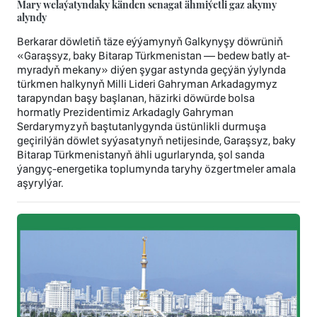
Mary welaýatyndaky känden senagat ähmiýetli gaz akymy
alyndy
Berkarar döwletiň täze eýýamynyň Galkynyşy döwrüniň
«Garaşsyz, baky Bitarap Türkmenistan — bedew batly at-
myradyň mekany» diýen şygar astynda geçýän ýylynda
türkmen halkynyň Milli Lideri Gahryman Arkadagymyz
tarapyndan başy başlanan, häzirki döwürde bolsa
hormatly Prezidentimiz Arkadagly Gahryman
Serdarymyzyň baştutanlygynda üstünlikli durmuşa
geçirilýän döwlet syýasatynyň netijesinde, Garaşsyz, baky
Bitarap Türkmenistanyň ähli ugurlarynda, şol sanda
ýangyç-energetika toplumynda taryhy özgertmeler amala
aşyrylýar.