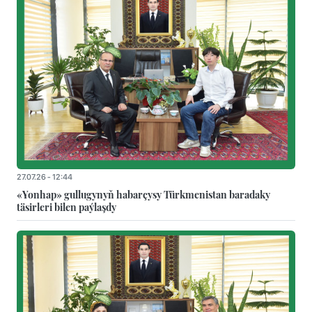
27.07.26 - 12:44
«Yonhap» gullugynyň habarçysy Türkmenistan baradaky
täsirleri bilen paýlaşdy