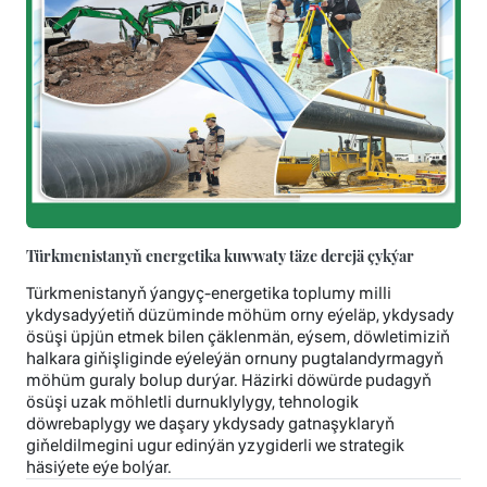
Türkmenistanyň energetika kuwwaty täze derejä çykýar
Türkmenistanyň ýangyç-energetika toplumy milli
ykdysadyýetiň düzüminde möhüm orny eýeläp, ykdysady
ösüşi üpjün etmek bilen çäklenmän, eýsem, döwletimiziň
halkara giňişliginde eýeleýän ornuny pugtalandyrmagyň
möhüm guraly bolup durýar. Häzirki döwürde pudagyň
ösüşi uzak möhletli durnuklylygy, tehnologik
döwrebaplygy we daşary ykdysady gatnaşyklaryň
giňeldilmegini ugur edinýän yzygiderli we strategik
häsiýete eýe bolýar.