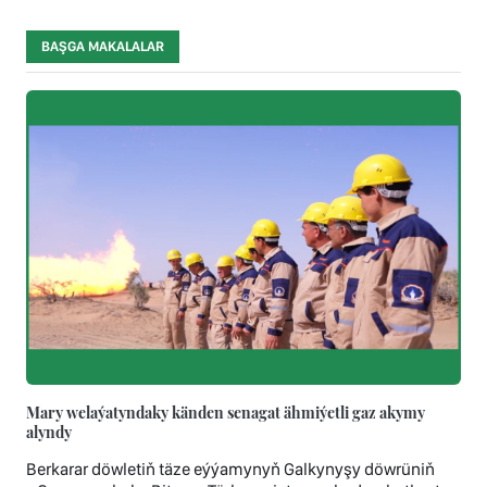
BAŞGA MAKALALAR
Mary welaýatyndaky känden senagat ähmiýetli gaz akymy
alyndy
Berkarar döwletiň täze eýýamynyň Galkynyşy döwrüniň