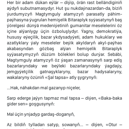
Her bir adam dükan eýlär – diýip, örän rast belländiginiň
aýdyň subutnamasydyr. Hut şu nukdaýnazardan-da, biziň
ýurdumyzyň Magtymguly atamyzyň parasatly pähim-
paýhasyna ýugrulan hemişelik Bitaraplyk syýasatynyň baş
ýörelgesi dünýä medeniýetiniň gumanitar meselelerini öz
içine alýanlygy üçin özboluşlydyr. Ýagny, demokratiýa,
hususy eýeçilik, bazar ykdysadyýeti, adam hukuklary we
azatlyklary ýaly meseleler beýik akyldaryň akyl-paýhas
akabasyndan gözbaş alýan hemişelik Bitaraplyk
syýasatymyzyň düzüm bölekleri bolup durýar. Sebäbi,
Magtymguly atamyzyň öz ýaşan zamanasynyň sarp ediş
bazarlaryndaky we beýleki bazarlaryndaky ýagdaýy,
jemgyýetçilik gatnaşyklaryny, bazar hadysalaryny,
wakalaryny özüniň «Şal tapsa» atly şygrynyň:
...Hak, nähakdan mal gazanyp niçeler,
Sarp ederge jaýyn tapmaz mal tapsa – diýen, «Baka-baka
gider sen» goşgusynyň:
Mal üçin ynjadyp gardaş-doganyň,
Az bildiň tylladan satyp, sowanyň... – diýen, «Otur –