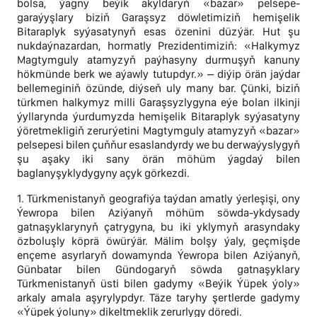
bolsa, ýagny beýik akyldaryň «bazar» pelsepe-
garaýyşlary biziň Garaşsyz döwletimiziň hemişelik
Bitaraplyk syýasatynyň esas özenini düzýär. Hut şu
nukdaýnazardan, hormatly Prezidentimiziň: «Halkymyz
Magtymguly atamyzyň paýhasyny durmuşyň kanuny
hökmünde berk we aýawly tutupdyr.» – diýip örän jaýdar
bellemeginiň özünde, diýseň uly many bar. Çünki, biziň
türkmen halkymyz milli Garaşsyzlygyna eýe bolan ilkinji
ýyllarynda ýurdumyzda hemişelik Bitaraplyk syýasatyny
ýöretmekligiň zerurýetini Magtymguly atamyzyň «bazar»
pelsepesi bilen çuňňur esaslandyrdy we bu derwaýyslygyň
şu aşaky iki sany örän möhüm ýagdaý bilen
baglanyşyklydygyny açyk görkezdi.
1. Türkmenistanyň geografiýa taýdan amatly ýerleşişi, ony
Ýewropa bilen Aziýanyň möhüm söwda-ykdysady
gatnaşyklarynyň çatrygyna, bu iki yklymyň arasyndaky
özboluşly köprä öwürýär. Mälim bolşy ýaly, geçmişde
ençeme asyrlaryň dowamynda Ýewropa bilen Aziýanyň,
Günbatar bilen Gündogaryň söwda gatnaşyklary
Türkmenistanyň üsti bilen gadymy «Beýik Ýüpek ýoly»
arkaly amala aşyrylypdyr. Täze taryhy şertlerde gadymy
«Ýüpek ýoluny» dikeltmeklik zerurlygy döredi.