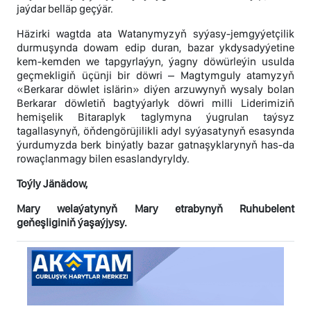
jaýdar belläp geçýär.
Häzirki wagtda ata Watanymyzyň syýasy-jemgyýetçilik
durmuşynda dowam edip duran, bazar ykdysadyýetine
kem-kemden we tapgyrlaýyn, ýagny döwürleýin usulda
geçmekligiň üçünji bir döwri – Magtymguly atamyzyň
«Berkarar döwlet islärin» diýen arzuwynyň wysaly bolan
Berkarar döwletiň bagtyýarlyk döwri milli Liderimiziň
hemişelik Bitaraplyk taglymyna ýugrulan taýsyz
tagallasynyň, öňdengörüjilikli adyl syýasatynyň esasynda
ýurdumyzda berk binýatly bazar gatnaşyklarynyň has-da
rowaçlanmagy bilen esaslandyryldy.
Toýly Jänädow,
Mary welaýatynyň Mary etrabynyň Ruhubelent
geňeşliginiň ýaşaýjysy.