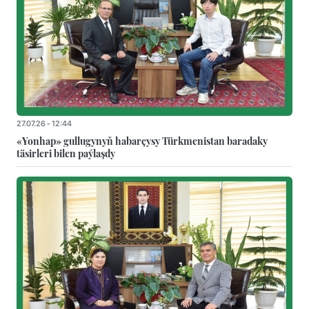
27.07.26 - 12:44
«Yonhap» gullugynyň habarçysy Türkmenistan baradaky
täsirleri bilen paýlaşdy