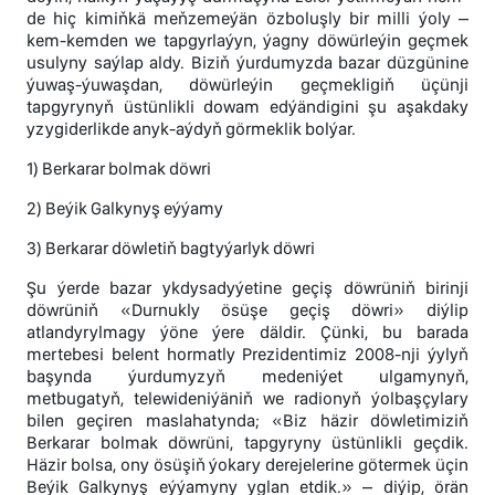
de hiç kimiňkä meňzemeýän özboluşly bir milli ýoly –
kem-kemden we tapgyrlaýyn, ýagny döwürleýin geçmek
usulyny saýlap aldy. Biziň ýurdumyzda bazar düzgünine
ýuwaş-ýuwaşdan, döwürleýin geçmekligiň üçünji
tapgyrynyň üstünlikli dowam edýändigini şu aşakdaky
yzygiderlikde anyk-aýdyň görmeklik bolýar.
1) Berkarar bolmak döwri
2) Beýik Galkynyş eýýamy
3) Berkarar döwletiň bagtyýarlyk döwri
Şu ýerde bazar ykdysadyýetine geçiş döwrüniň birinji
döwrüniň «Durnukly ösüşe geçiş döwri» diýlip
atlandyrylmagy ýöne ýere däldir. Çünki, bu barada
mertebesi belent hormatly Prezidentimiz 2008-nji ýylyň
başynda ýurdumyzyň medeniýet ulgamynyň,
metbugatyň, telewideniýäniň we radionyň ýolbaşçylary
bilen geçiren maslahatynda; «Biz häzir döwletimiziň
Berkarar bolmak döwrüni, tapgyryny üstünlikli geçdik.
Häzir bolsa, ony ösüşiň ýokary derejelerine götermek üçin
Beýik Galkynyş eýýamyny yglan etdik.» – diýip, örän