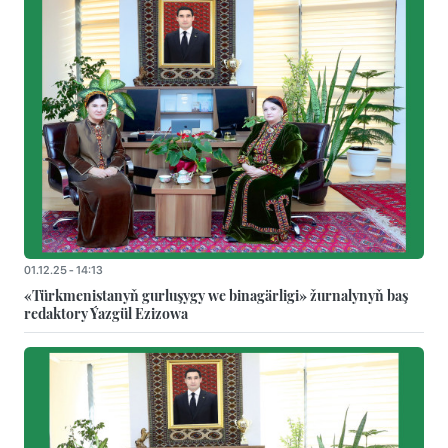
01.12.25 - 14:13
«Türkmenistanyň gurluşygy we binagärligi» žurnalynyň baş
redaktory Ýazgül Ezizowa