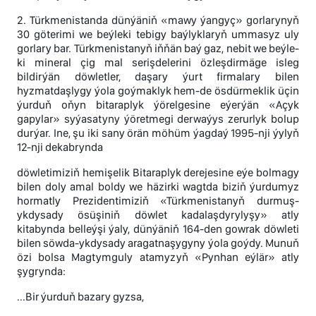
2. Türkmenistanda dünýäniň «mawy ýangyç» gorlarynyň
30 göterimi we beýleki tebigy baýlyklaryň ummasyz uly
gorlary bar. Türkmenistanyň iňňän baý gaz, nebit we beýle-
ki mineral çig mal serişdelerini özleşdirmäge isleg
bildirýän döwletler, daşary ýurt firmalary bilen
hyzmatdaşlygy ýola goýmaklyk hem-de ösdürmeklik üçin
ýurduň oňyn bitaraplyk ýörelgesine eýerýän «Açyk
gapylar» syýasatyny ýöretmegi derwaýys zerurlyk bolup
durýar. Ine, şu iki sany örän möhüm ýagdaý 1995-nji ýylyň
12-nji dekabrynda
döwletimiziň hemişelik Bitaraplyk derejesine eýe bolmagy
bilen doly amal boldy we häzirki wagtda biziň ýurdumyz
hormatly Prezidentimiziň «Türkmenistanyň durmuş-
ykdysady ösüşiniň döwlet kadalaşdyrylyşy» atly
kitabynda belleýşi ýaly, dünýäniň 164-den gowrak döwleti
bilen söwda-ykdysady aragatnaşygyny ýola goýdy. Munuň
özi bolsa Magtymguly atamyzyň «Pynhan eýlär» atly
şygrynda:
...Bir ýurduň bazary gyzsa,