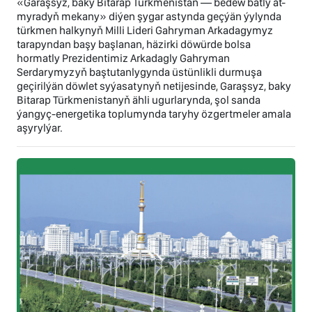
«Garaşsyz, baky Bitarap Türkmenistan — bedew batly at-
myradyň mekany» diýen şygar astynda geçýän ýylynda
türkmen halkynyň Milli Lideri Gahryman Arkadagymyz
tarapyndan başy başlanan, häzirki döwürde bolsa
hormatly Prezidentimiz Arkadagly Gahryman
Serdarymyzyň baştutanlygynda üstünlikli durmuşa
geçirilýän döwlet syýasatynyň netijesinde, Garaşsyz, baky
Bitarap Türkmenistanyň ähli ugurlarynda, şol sanda
ýangyç-energetika toplumynda taryhy özgertmeler amala
aşyrylýar.