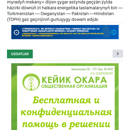
myradyň mekany» diýen şygar astynda geçýän ýylda
häzirki döwrüň iri halkara energetika taslamalarynyň biri —
Türkmenistan — Owganystan — Pakistan —Hindistan
(TOPH) gaz geçirijiniň gurluşygy dowam edýär.
USSATLAR