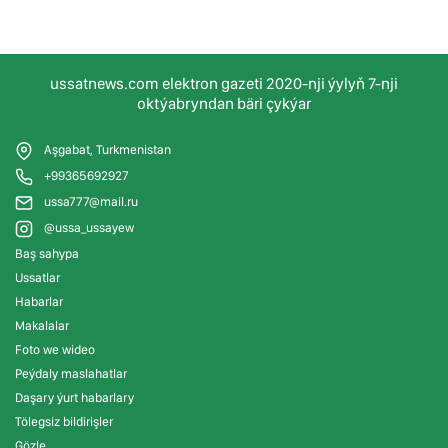
ussatnews.com elektron gazeti 2020-nji ýylyň 7-nji
oktýabryndan bäri çykýar
Aşgabat, Turkmenistan
+99365692927
ussa777@mail.ru
@ussa_ussayew
Baş sahypa
Ussatlar
Habarlar
Makalalar
Foto we wideo
Peýdaly maslahatlar
Daşary ýurt habarlary
Tölegsiz bildirişler
Gözle