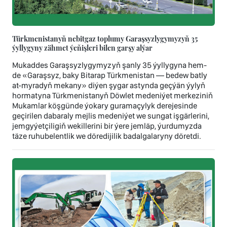
Türkmenistanyň nebitgaz toplumy Garaşsyzlygymyzyň 35
ýyllygyny zähmet ýeňişleri bilen garşy alýar
Mukaddes Garaşsyzlygymyzyň şanly 35 ýyllygyna hem-
de «Garaşsyz, baky Bitarap Türkmenistan — bedew batly
at-myradyň mekany» diýen şygar astynda geçýän ýylyň
hormatyna Türkmenistanyň Döwlet medeniýet merkeziniň
Mukamlar köşgünde ýokary guramaçylyk derejesinde
geçirilen dabaraly mejlis medeniýet we sungat işgärlerini,
jemgyýetçiligiň wekillerini bir ýere jemläp, ýurdumyzda
täze ruhubelentlik we döredijilik badalgalaryny döretdi.