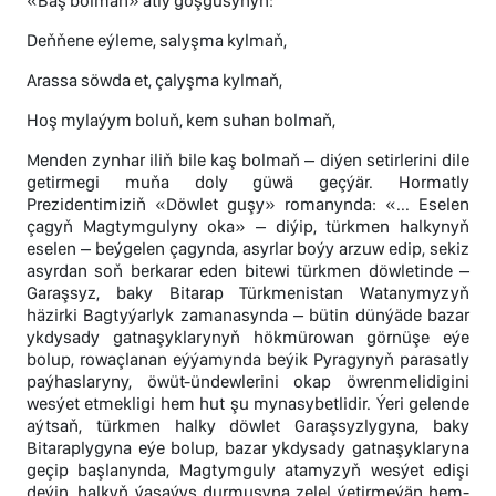
«Baş bolmaň» atly goşgusynyň:
Deňňene eýleme, salyşma kylmaň,
Arassa söwda et, çalyşma kylmaň,
Hoş mylaýym boluň, kem suhan bolmaň,
Menden zynhar iliň bile kaş bolmaň – diýen setirlerini dile
getirmegi muňa doly güwä geçýär. Hormatly
Prezidentimiziň «Döwlet guşy» romanynda: «... Eselen
çagyň Magtymgulyny oka» – diýip, türkmen halkynyň
eselen – beýgelen çagynda, asyrlar boýy arzuw edip, sekiz
asyrdan soň berkarar eden bitewi türkmen döwletinde –
Garaşsyz, baky Bitarap Türkmenistan Watanymyzyň
häzirki Bagtyýarlyk zamanasynda – bütin dünýäde bazar
ykdysady gatnaşyklarynyň hökmürowan görnüşe eýe
bolup, rowaçlanan eýýamynda beýik Pyragynyň parasatly
paýhaslaryny, öwüt-ündewlerini okap öwrenmelidigini
wesýet etmekligi hem hut şu mynasybetlidir. Ýeri gelende
aýtsaň, türkmen halky döwlet Garaşsyzlygyna, baky
Bitaraplygyna eýe bolup, bazar ykdysady gatnaşyklaryna
geçip başlanynda, Magtymguly atamyzyň wesýet edişi
deýin, halkyň ýaşaýyş durmuşyna zelel ýetirmeýän hem-