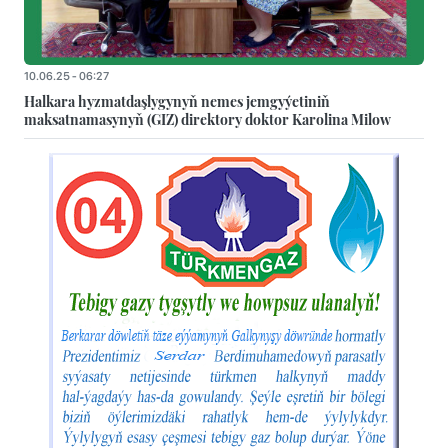
10.06.25 - 06:27
Halkara hyzmatdaşlygynyň nemes jemgyýetiniň
maksatnamasynyň (GIZ) direktory doktor Karolina Milow