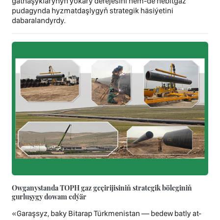
gatnaşyklarynyň ýokary derejesini hem-de nebitgaz
pudagynda hyzmatdaşlygyň strategik häsiýetini
dabaralandyrdy.
Owganystanda TOPH gaz geçirijisiniň strategik böleginiň
gurluşygy dowam edýär
«Garaşsyz, baky Bitarap Türkmenistan — bedew batly at-