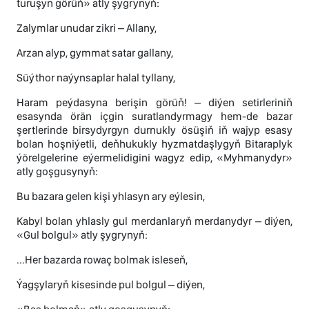
turuşyn görüň» atly şygrynyň:
Zalymlar unudar zikri – Allany,
Arzan alyp, gymmat satar gallany,
Süýthor naýynsaplar halal tyllany,
Haram peýdasyna berişin görüň! – diýen setirleriniň
esasynda örän içgin suratlandyrmagy hem-de bazar
şertlerinde birsydyrgyn durnukly ösüşiň iň wajyp esasy
bolan hoşniýetli, deňhukukly hyzmatdaşlygyň Bitaraplyk
ýörelgelerine eýermelidigini wagyz edip, «Myhmanydyr»
atly goşgusynyň:
Bu bazara gelen kişi yhlasyn ary eýlesin,
Kabyl bolan yhlasly gul merdanlaryň merdanydyr – diýen,
«Gul bolgul» atly şygrynyň:
...Her bazarda rowaç bolmak isleseň,
Ýagşylaryň kisesinde pul bolgul – diýen,