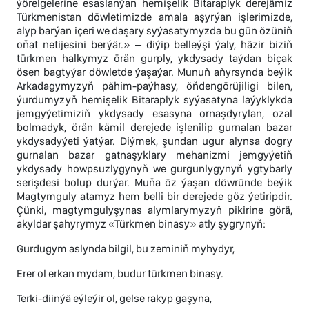
ýörelgelerine esaslanýan hemişelik Bitaraplyk derejämiz
Türkmenistan döwletimizde amala aşyrýan işlerimizde,
alyp barýan içeri we daşary syýasatymyzda bu gün özüniň
oňat netijesini berýär.» – diýip belleýşi ýaly, häzir biziň
türkmen halkymyz örän gurply, ykdysady taýdan biçak
ösen bagtyýar döwletde ýaşaýar. Munuň aňyrsynda beýik
Arkadagymyzyň pähim-paýhasy, öňdengörüjiligi bilen,
ýurdumyzyň hemişelik Bitaraplyk syýasatyna laýyklykda
jemgyýetimiziň ykdysady esasyna ornaşdyrylan, ozal
bolmadyk, örän kämil derejede işlenilip gurnalan bazar
ykdysadyýeti ýatýar. Diýmek, şundan ugur alynsa dogry
gurnalan bazar gatnaşyklary mehanizmi jemgyýetiň
ykdysady howpsuzlygynyň we gurgunlygynyň ygtybarly
serişdesi bolup durýar. Muňa öz ýaşan döwründe beýik
Magtymguly atamyz hem belli bir derejede göz ýetiripdir.
Çünki, magtymgulyşynas alymlarymyzyň pikirine görä,
akyldar şahyrymyz «Türkmen binasy» atly şygrynyň:
Gurdugym aslynda bilgil, bu zeminiň myhydyr,
Erer ol erkan mydam, budur türkmen binasy.
Terki-diinýä eýleýir ol, gelse rakyp gaşyna,