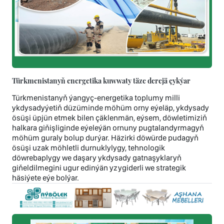
Türkmenistanyň energetika kuwwaty täze derejä çykýar
Türkmenistanyň ýangyç-energetika toplumy milli
ykdysadyýetiň düzüminde möhüm orny eýeläp, ykdysady
ösüşi üpjün etmek bilen çäklenmän, eýsem, döwletimiziň
halkara giňişliginde eýeleýän ornuny pugtalandyrmagyň
möhüm guraly bolup durýar. Häzirki döwürde pudagyň
ösüşi uzak möhletli durnuklylygy, tehnologik
döwrebaplygy we daşary ykdysady gatnaşyklaryň
giňeldilmegini ugur edinýän yzygiderli we strategik
häsiýete eýe bolýar.