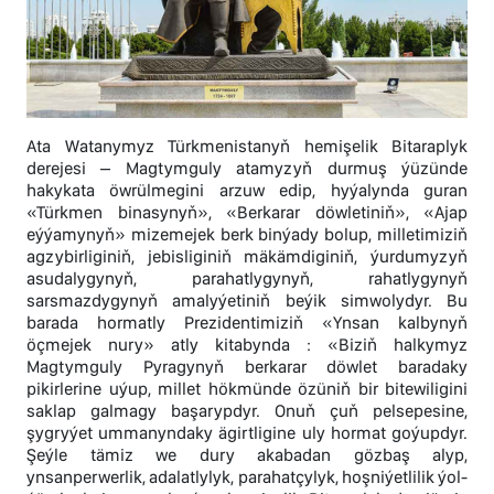
Ata Watanymyz Türkmenistanyň hemişelik Bitaraplyk
derejesi – Magtymguly atamyzyň durmuş ýüzünde
hakykata öwrülmegini arzuw edip, hyýalynda guran
«Türkmen binasynyň», «Berkarar döwletiniň», «Ajap
eýýamynyň» mizemejek berk binýady bolup, milletimiziň
agzybirliginiň, jebisliginiň mäkämdiginiň, ýurdumyzyň
asudalygynyň, parahatlygynyň, rahatlygynyň
sarsmazdygynyň amalyýetiniň beýik simwolydyr. Bu
barada hormatly Prezidentimiziň «Ynsan kalbynyň
öçmejek nury» atly kitabynda : «Biziň halkymyz
Magtymguly Pyragynyň berkarar döwlet baradaky
pikirlerine uýup, millet hökmünde özüniň bir bitewiligini
saklap galmagy başarypdyr. Onuň çuň pelsepesine,
şygryýet ummanyndaky ägirtligine uly hormat goýupdyr.
Şeýle tämiz we dury akabadan gözbaş alyp,
ynsanperwerlik, adalatlylyk, parahatçylyk, hoşniýetlilik ýol-