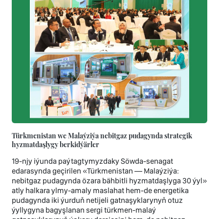
Türkmenistan we Malaýziýa nebitgaz pudagynda strategik
hyzmatdaşlygy berkidýärler
19-njy iýunda paýtagtymyzdaky Söwda-senagat
edarasynda geçirilen «Türkmenistan — Malaýziýa:
nebitgaz pudagynda özara bähbitli hyzmatdaşlyga 30 ýyl»
atly halkara ylmy-amaly maslahat hem-de energetika
pudagynda iki ýurduň netijeli gatnaşyklarynyň otuz
ýyllygyna bagyşlanan sergi türkmen-malaý