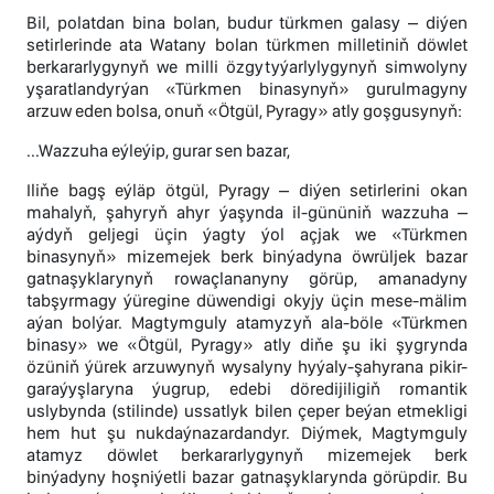
Bil, polatdan bina bolan, budur türkmen galasy – diýen
setirlerinde ata Watany bolan türkmen milletiniň döwlet
berkararlygynyň we milli özgytyýarlylygynyň simwolyny
yşaratlandyrýan «Türkmen binasynyň» gurulmagyny
arzuw eden bolsa, onuň «Ötgül, Pyragy» atly goşgusynyň:
...Wazzuha eýleýip, gurar sen bazar,
Iliňe bagş eýläp ötgül, Pyragy – diýen setirlerini okan
mahalyň, şahyryň ahyr ýaşynda il-gününiň wazzuha –
aýdyň geljegi üçin ýagty ýol açjak we «Türkmen
binasynyň» mizemejek berk binýadyna öwrüljek bazar
gatnaşyklarynyň rowaçlananyny görüp, amanadyny
tabşyrmagy ýüregine düwendigi okyjy üçin mese-mälim
aýan bolýar. Magtymguly atamyzyň ala-böle «Türkmen
binasy» we «Ötgül, Pyragy» atly diňe şu iki şygrynda
özüniň ýürek arzuwynyň wysalyny hyýaly-şahyrana pikir-
garaýyşlaryna ýugrup, edebi döredijiligiň romantik
uslybynda (stilinde) ussatlyk bilen çeper beýan etmekligi
hem hut şu nukdaýnazardandyr. Diýmek, Magtymguly
atamyz döwlet berkararlygynyň mizemejek berk
binýadyny hoşniýetli bazar gatnaşyklarynda görüpdir. Bu