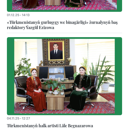
01.12.25 - 14:13
«Türkmenistanyň gurluşygy we binagärligi» žurnalynyň baş
redaktory Ýazgül Ezizowa
04.11.25 - 12:27
Türkmenistanyň halk artisti Läle Begnazarowa