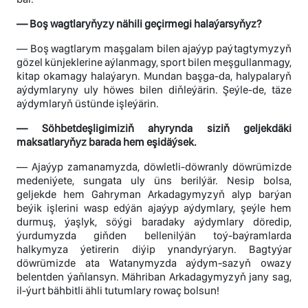
— Boş wagtlaryňyzy nähili geçirmegi halaýarsyňyz?
— Boş wagtlarym maşgalam bilen ajaýyp paýtagtymyzyň
gözel künjeklerine aýlanmagy, sport bilen meşgullanmagy,
kitap okamagy halaýaryn. Mundan başga-da, halypalaryň
aýdymlaryny uly höwes bilen diňleýärin. Şeýle-de, täze
aýdymlaryň üstünde işleýärin.
— Söhbetdeşligimiziň ahyrynda siziň geljekdäki
maksatlaryňyz barada hem eşidäýsek.
— Ajaýyp zamanamyzda, döwletli-döwranly döwrümizde
medeniýete, sungata uly üns berilýär. Nesip bolsa,
geljekde hem Gahryman Arkadagymyzyň alyp barýan
beýik işlerini wasp edýän ajaýyp aýdymlary, şeýle hem
durmuş, ýaşlyk, söýgi baradaky aýdymlary döredip,
ýurdumyzda giňden bellenilýän toý-baýramlarda
halkymyza ýetirerin diýip ynandyrýaryn. Bagtyýar
döwrümizde ata Watanymyzda aýdym-sazyň owazy
belentden ýaňlansyn. Mähriban Arkadagymyzyň jany sag,
il-ýurt bähbitli ähli tutumlary rowaç bolsun!