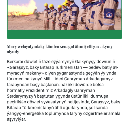
Mary welaýatyndaky känden senagat ähmiýetli gaz akymy
alyndy
Berkarar döwletiň täze eýýamynyň Galkynyşy döwrüniň
«Garaşsyz, baky Bitarap Türkmenistan — bedew batly at-
myradyň mekany» diýen şygar astynda geçýän ýylynda
türkmen halkynyň Milli Lideri Gahryman Arkadagymyz
tarapyndan başy başlanan, häzirki döwürde bolsa
hormatly Prezidentimiz Arkadagly Gahryman
Serdarymyzyň baştutanlygynda üstünlikli durmuşa
geçirilýän döwlet syýasatynyň netijesinde, Garaşsyz, baky
Bitarap Türkmenistanyň ähli ugurlarynda, şol sanda
ýangyç-energetika toplumynda taryhy özgertmeler amala
aşyrylýar.