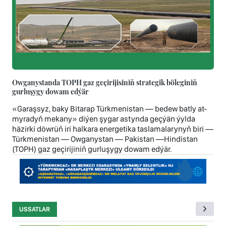
Owganystanda TOPH gaz geçirijisiniň strategik böleginiň
gurluşygy dowam edýär
«Garaşsyz, baky Bitarap Türkmenistan — bedew batly at-
myradyň mekany» diýen şygar astynda geçýän ýylda
häzirki döwrüň iri halkara energetika taslamalarynyň biri —
Türkmenistan — Owganystan — Pakistan —Hindistan
(TOPH) gaz geçirijiniň gurluşygy dowam edýär.
USSATLAR