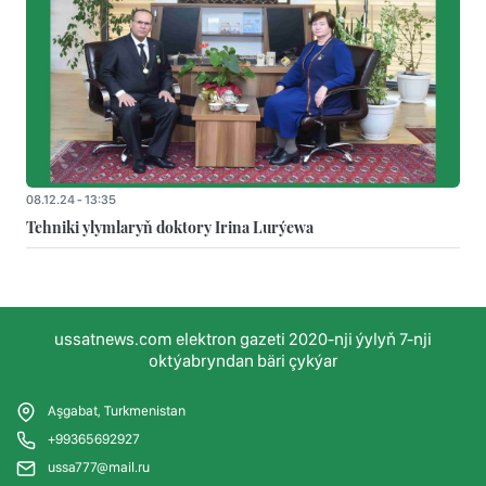
08.12.24 - 13:35
Tehniki ylymlaryň doktory Irina Lurýewa
ussatnews.com elektron gazeti 2020-nji ýylyň 7-nji
oktýabryndan bäri çykýar
Aşgabat, Turkmenistan
+99365692927
ussa777@mail.ru