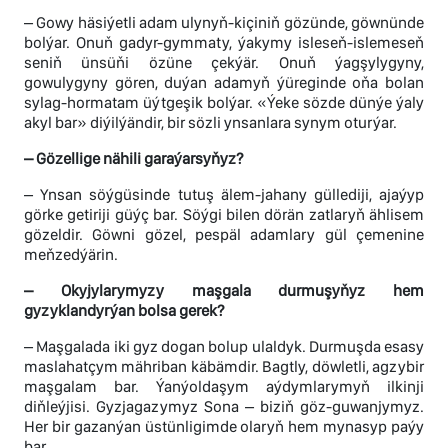
– Gowy häsiýetli adam ulynyň-kiçiniň gözünde, göwnünde
bolýar. Onuň gadyr-gymmaty, ýakymy isleseň-islemeseň
seniň ünsüňi özüne çekýär. Onuň ýagşylygyny,
gowulygyny gören, duýan adamyň ýüreginde oňa bolan
sylag-hormatam üýtgeşik bolýar. «Ýeke sözde dünýe ýaly
akyl bar» diýilýändir, bir sözli ynsanlara synym oturýar.
– Gözellige nähili garaýarsyňyz?
– Ynsan söýgüsinde tutuş älem-jahany güllediji, ajaýyp
görke getiriji güýç bar. Söýgi bilen dörän zatlaryň ählisem
gözeldir. Göwni gözel, pespäl adamlary gül çemenine
meňzedýärin.
– Okyjylarymyzy maşgala durmuşyňyz hem
gyzyklandyrýan bolsa gerek?
– Maşgalada iki gyz dogan bolup ulaldyk. Durmuşda esasy
maslahatçym mähriban käbämdir. Bagtly, döwletli, agzybir
maşgalam bar. Ýanýoldaşym aýdymlarymyň ilkinji
diňleýjisi. Gyzjagazymyz Sona – biziň göz-guwanjymyz.
Her bir gazanýan üstünligimde olaryň hem mynasyp paýy
bar.