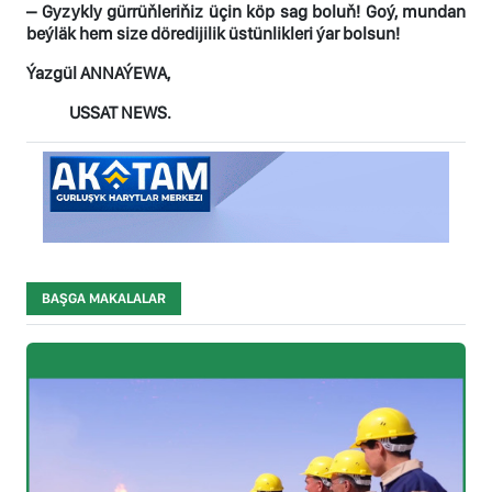
– Gyzykly gürrüňleriňiz üçin köp sag boluň! Goý, mundan
beýläk hem size döredijilik üstünlikleri ýar bolsun!
Ýazgül ANNAÝEWA,
USSAT NEWS.
BAŞGA MAKALALAR