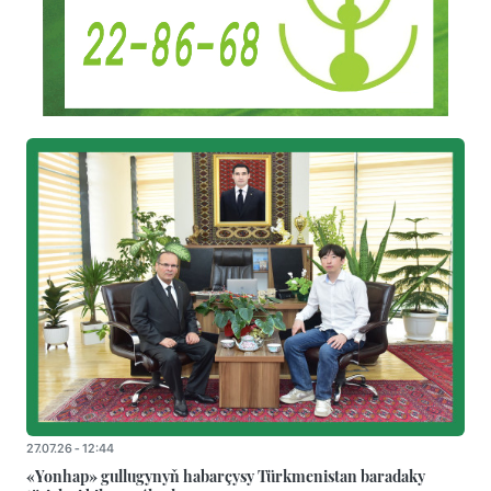
27.07.26 - 12:44
«Yonhap» gullugynyň habarçysy Türkmenistan baradaky