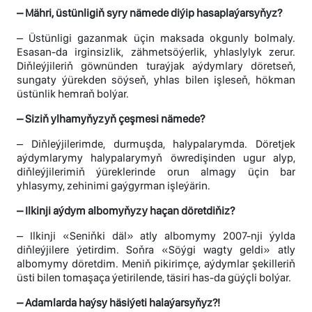
– Mähri, üstünligiň syry nämede diýip hasaplaýarsyňyz?
– Üstünligi gazanmak üçin maksada okgunly bolmaly.
Esasan-da irginsizlik, zähmetsöýerlik, yhlaslylyk zerur.
Diňleýjileriň göwnünden turaýjak aýdymlary döretseň,
sungaty ýürekden söýseň, yhlas bilen işleseň, hökman
üstünlik hemraň bolýar.
– Siziň ylhamyňyzyň çeşmesi nämede?
– Diňleýjilerimde, durmuşda, halypalarymda. Döretjek
aýdymlarymy halypalarymyň öwredişinden ugur alyp,
diňleýjilerimiň ýüreklerinde orun almagy üçin bar
yhlasymy, zehinimi gaýgyrman işleýärin.
– Ilkinji aýdym albomyňyzy haçan döretdiňiz?
– Ilkinji «Seniňki däl» atly albomymy 2007-nji ýylda
diňleýjilere ýetirdim. Soňra «Söýgi wagty geldi» atly
albomymy döretdim. Meniň pikirimçe, aýdymlar şekilleriň
üsti bilen tomaşaça ýetirilende, täsiri has-da güýçli bolýar.
– Adamlarda haýsy häsiýeti halaýarsyňyz?!