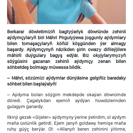
Berkarar döwletimiziň bagtyýarlyk döwründe zehinli
aýdymçylaryň biri Mähri Pirgulyýewa joşgunly aýdymlary
bilen tomaşaçylaryň köňül köşgünden ýer almagy
başardy. Aýdymçynyň näzikden şirin owazy diňleýjilere
mähirli duýgulary bagyş edýär. Biz okyjylarymyzyň
söýgüsini gazanan zehinli aýdymçy zenan bilen
söhbetdeş bolmagy müwessa bildik.
– Mähri, sözümizi aýdymlar dünýäsine gelşiňiz baradaky
söhbet bilen başlaýalyň!
– Aýdyma bolan söýgim mekdepde okaýan döwrümde
döredi. Çagalykdan ejemiň aýdýan hüwdülerinden
gulagym ganardy.
Ilkinji gezek «Gijeler» aýdymyny ýerine ýetirdim, ol aýdym
maňa üstünlik getirdi. Ejem janyň goldawy hemişe maňa
ruhy güýç berýär. Ol: «Allanyň beren zehinini ýitirme,