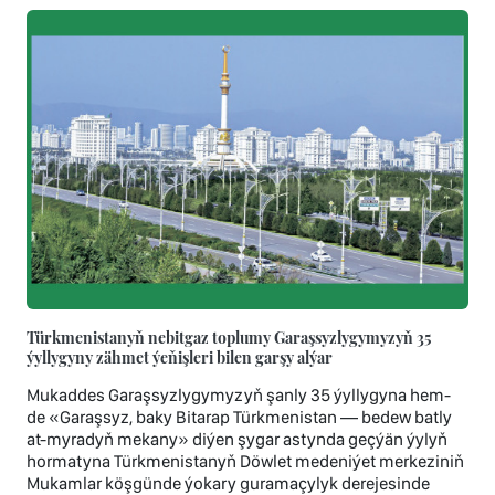
Türkmenistanyň nebitgaz toplumy Garaşsyzlygymyzyň 35
ýyllygyny zähmet ýeňişleri bilen garşy alýar
Mukaddes Garaşsyzlygymyzyň şanly 35 ýyllygyna hem-
de «Garaşsyz, baky Bitarap Türkmenistan — bedew batly
at-myradyň mekany» diýen şygar astynda geçýän ýylyň
hormatyna Türkmenistanyň Döwlet medeniýet merkeziniň
Mukamlar köşgünde ýokary guramaçylyk derejesinde