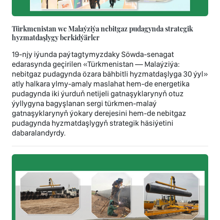
Türkmenistan we Malaýziýa nebitgaz pudagynda strategik
hyzmatdaşlygy berkidýärler
19-njy iýunda paýtagtymyzdaky Söwda-senagat
edarasynda geçirilen «Türkmenistan — Malaýziýa:
nebitgaz pudagynda özara bähbitli hyzmatdaşlyga 30 ýyl»
atly halkara ylmy-amaly maslahat hem-de energetika
pudagynda iki ýurduň netijeli gatnaşyklarynyň otuz
ýyllygyna bagyşlanan sergi türkmen-malaý
gatnaşyklarynyň ýokary derejesini hem-de nebitgaz
pudagynda hyzmatdaşlygyň strategik häsiýetini
dabaralandyrdy.