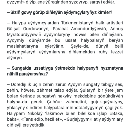
gyzym!» diýip, ene ýüreginden syzdyryp, sargyt edýär.
– Siziň gowy görüp diňleýän aýdymçylaryňyz kimler?
– Halypa aýdymçylardan Türkmenistanyň halk artistleri
Gülşat Gurdowanyň, Parahat Amandurdyýewiň, Annuş
Myratdurdyýewiň aýdymlaryny höwes bilen diňleýärin.
Aýdymly dünýämde bu ussat halypalaryň berýän
maslahatlaryna eýerýärin. Şeýle-de, dünýä belli
aýdymçylaryň aýdymlaryny diňlemekden ruhy lezzet
alýaryn.
– Sungatda ussatlyga ýetmekde halypanyň hyzmatyna
nähili garaýarsyňyz?
– Döredijilik üçin zehin zerur. Aýdym sungaty tebigy ses,
zehin, höwes, zähmet talap edýär. Şularyň bir ýere jem
bolan ýerinde sungatyň hakyky mekdebine gönükdirýän
halypa-da gerek. Çuňňur zähmetini, gujur-gaýratyny,
yhlasyny siňdiren halypalara minnetdarlygymyň çägi ýok.
Halypam Nikolaý Ýakimow bilen bilelikde işläp «Baka,
baka», «Tans edip, hezil et», «Gurjajygym» atly aýdymlary
diňleýjilere ýetirdik.