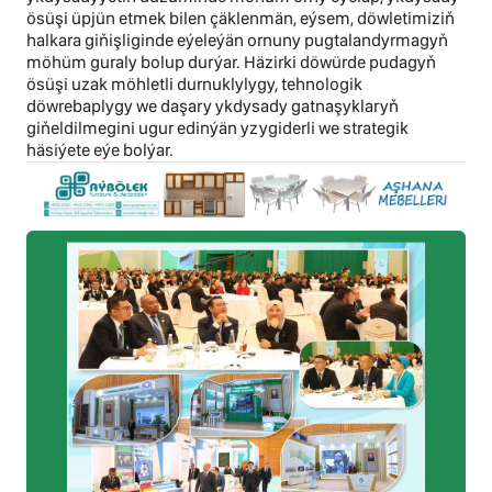
ösüşi üpjün etmek bilen çäklenmän, eýsem, döwletimiziň
halkara giňişliginde eýeleýän ornuny pugtalandyrmagyň
möhüm guraly bolup durýar. Häzirki döwürde pudagyň
ösüşi uzak möhletli durnuklylygy, tehnologik
döwrebaplygy we daşary ykdysady gatnaşyklaryň
giňeldilmegini ugur edinýän yzygiderli we strategik
häsiýete eýe bolýar.