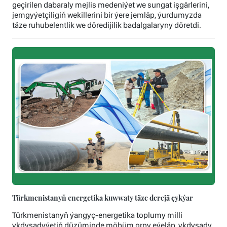
geçirilen dabaraly mejlis medeniýet we sungat işgärlerini,
jemgyýetçiligiň wekillerini bir ýere jemläp, ýurdumyzda
täze ruhubelentlik we döredijilik badalgalaryny döretdi.
Türkmenistanyň energetika kuwwaty täze derejä çykýar
Türkmenistanyň ýangyç-energetika toplumy milli
ykdysadyýetiň düzüminde möhüm orny eýeläp, ykdysady