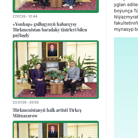
yglan edil
boýunça Tü
Niýazmyrat
27.07.26 - 12:44
fakultetin
«Yonhap» gullugynyň habarçysy
mynasyp bo
Türkmenistan baradaky täsirleri bilen
paýlaşdy
23.07.26 - 20:02
Türkmenistanyň halk artisti Tirkeş
Mätnazarow