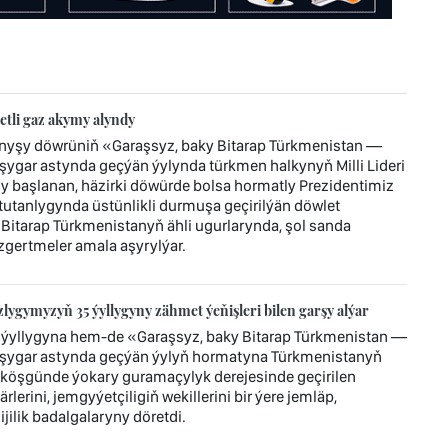
tli gaz akymy alyndy
ynyşy döwrüniň «Garaşsyz, baky Bitarap Türkmenistan —
ygar astynda geçýän ýylynda türkmen halkynyň Milli Lideri
başlanan, häzirki döwürde bolsa hormatly Prezidentimiz
tanlygynda üstünlikli durmuşa geçirilýän döwlet
 Bitarap Türkmenistanyň ähli ugurlarynda, şol sanda
gertmeler amala aşyrylýar.
ygymyzyň 35 ýyllygyny zähmet ýeňişleri bilen garşy alýar
ýyllygyna hem-de «Garaşsyz, baky Bitarap Türkmenistan —
şygar astynda geçýän ýylyň hormatyna Türkmenistanyň
köşgünde ýokary guramaçylyk derejesinde geçirilen
lerini, jemgyýetçiligiň wekillerini bir ýere jemläp,
ilik badalgalaryny döretdi.