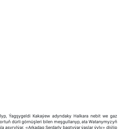
alyp, Ýagşygeldi Kakaýew adyndaky Halkara nebit we gaz
portuň dürli görnüşleri bilen meşgullanyp, ata Watanymyzyň
la aşyrylýar. «Arkadag Serdarly bagtyýar ýaşlar ýyly» diýlip