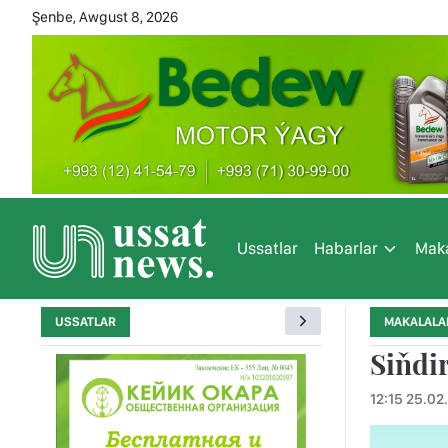
Şenbe, Awgust 8, 2026
Ussatlar
Habarlar
Maka
USSATLAR
MAKALALA
Siňdi
12:15 25.02