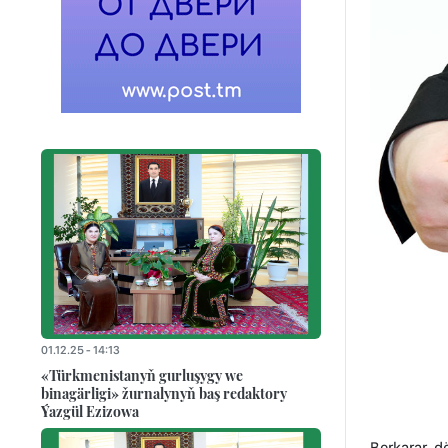
01.12.25 - 14:13
«Türkmenistanyň gurluşygy we
binagärligi» žurnalynyň baş redaktory
Ýazgül Ezizowa
Berkarar d