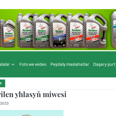
lalar
Foto we wideo
Peýdaly maslahatlar
Daşary ýurt
R
rilen yhlasyň miwesi
.2023