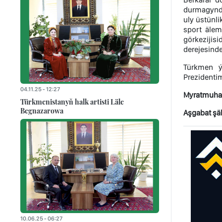
durmagynda 
uly üstünl
sport älem
görkezijis
derejesinde
Türkmen ý
Prezidentim
04.11.25 - 12:27
Myratmuh
Türkmenistanyň halk artisti Läle
Begnazarowa
Aşgabat şäh
10.06.25 - 06:27