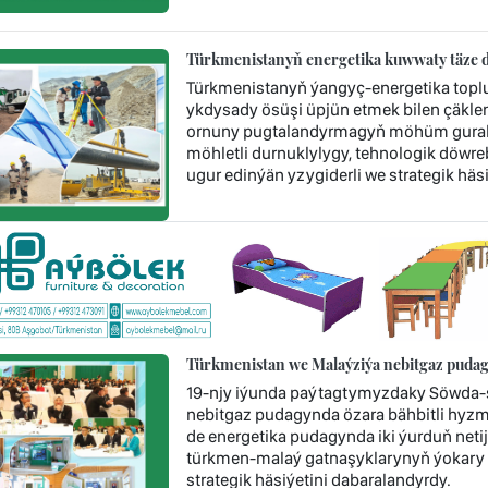
Türkmenistanyň energetika kuwwaty täze d
Türkmenistanyň ýangyç-energetika topl
ykdysady ösüşi üpjün etmek bilen çäklen
ornuny pugtalandyrmagyň möhüm guraly 
möhletli durnuklylygy, tehnologik döwr
ugur edinýän yzygiderli we strategik häsi
Türkmenistan we Malaýziýa nebitgaz pudag
19-njy iýunda paýtagtymyzdaky Söwda-s
nebitgaz pudagynda özara bähbitli hyzm
de energetika pudagynda iki ýurduň neti
türkmen-malaý gatnaşyklarynyň ýokary
strategik häsiýetini dabaralandyrdy.