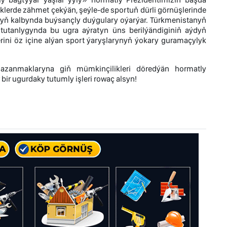
iklerde zähmet çekýän, şeýle-de sportuň dürli görnüşlerinde
zyň kalbynda buýsançly duýgulary oýarýar. Türkmenistanyň
tutanlygynda bu ugra aýratyn üns berilýändiginiň aýdyň
rini öz içine alýan sport ýaryşlarynyň ýokary guramaçylyk
gazanmaklaryna giň mümkinçilikleri döredýän hormatly
ir ugurdaky tutumly işleri rowaç alsyn!