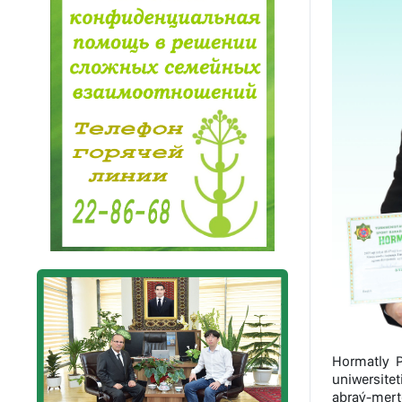
Hormatly P
uniwersitet
abraý-merte