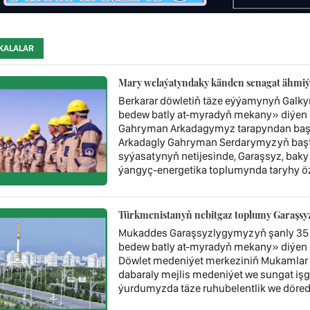
KALALAR
Mary welaýatyndaky känden senagat ähmiýe
Berkarar döwletiň täze eýýamynyň Galk
bedew batly at-myradyň mekany» diýen ş
Gahryman Arkadagymyz tarapyndan başy 
Arkadagly Gahryman Serdarymyzyň baştu
syýasatynyň netijesinde, Garaşsyz, baky
ýangyç-energetika toplumynda taryhy öz
Türkmenistanyň nebitgaz toplumy Garaşsyzl
Mukaddes Garaşsyzlygymyzyň şanly 35 
bedew batly at-myradyň mekany» diýen 
Döwlet medeniýet merkeziniň Mukamlar 
dabaraly mejlis medeniýet we sungat işgär
ýurdumyzda täze ruhubelentlik we döredij