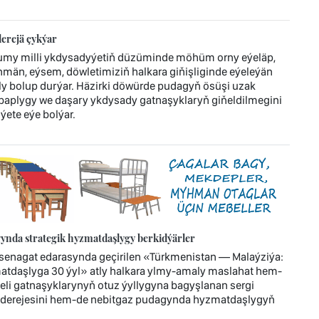
erejä çykýar
umy milli ykdysadyýetiň düzüminde möhüm orny eýeläp,
män, eýsem, döwletimiziň halkara giňişliginde eýeleýän
bolup durýar. Häzirki döwürde pudagyň ösüşi uzak
ebaplygy we daşary ykdysady gatnaşyklaryň giňeldilmegini
ýete eýe bolýar.
ynda strategik hyzmatdaşlygy berkidýärler
enagat edarasynda geçirilen «Türkmenistan — Malaýziýa:
atdaşlyga 30 ýyl» atly halkara ylmy-amaly maslahat hem-
jeli gatnaşyklarynyň otuz ýyllygyna bagyşlanan sergi
 derejesini hem-de nebitgaz pudagynda hyzmatdaşlygyň