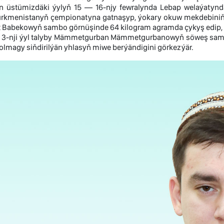
en üstümizdäki ýylyň 15 — 16-njy fewralynda Lebap welaýatyn
rkmenistanyň çempionatyna gatnaşyp, ýokary okuw mekdebiniň «Y
 Babekowyň sambo görnüşinde 64 kilogram agramda çykyş edip, bir
iň 3-nji ýyl talyby Mämmetgurban Mämmetgurbanowyň söweş sambo
lmagy siňdirilýän yhlasyň miwe berýändigini görkezýär.