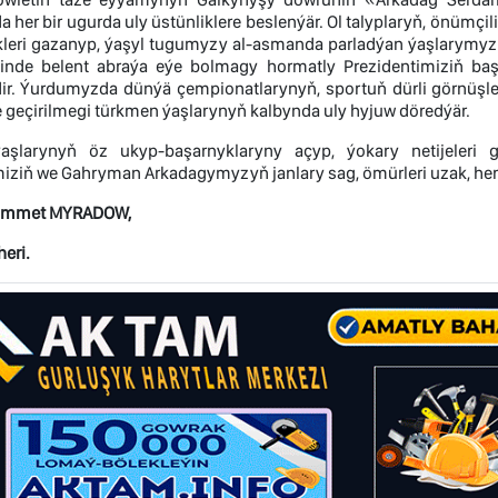
her bir ugurda uly üstünliklere beslenýär. Ol talyplaryň, önümçil
ikleri gazanyp, ýaşyl tugumyzy al-asmanda parladýan ýaşlarymy
inde belent abraýa eýe bolmagy hormatly Prezidentimiziň baş
idir. Ýurdumyzda dünýä çempionatlarynyň, sportuň dürli görnüşle
 geçirilmegi türkmen ýaşlarynyň kalbynda uly hyjuw döredýär.
aşlarynyň öz ukyp-başarnyklaryny açyp, ýokary netijeleri 
iziň we Gahryman Arkadagymyzyň janlary sag, ömürleri uzak, her b
ammet MYRADOW,
eri.