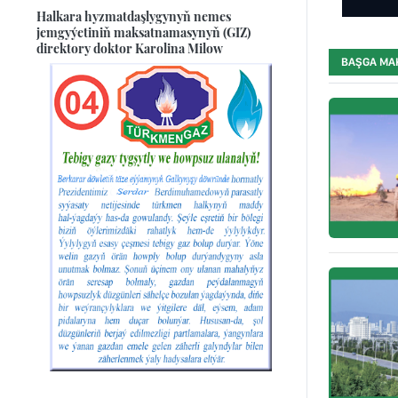
Halkara hyzmatdaşlygynyň nemes
jemgyýetiniň maksatnamasynyň (GIZ)
direktory doktor Karolina Milow
BAŞGA MA