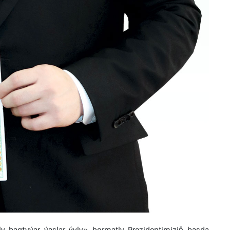
y bagtyýar ýaşlar ýyly» hormatly Prezidentimiziň başda