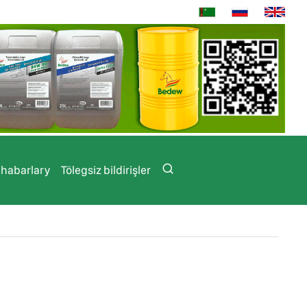
 habarlary
Tölegsiz bildirişler