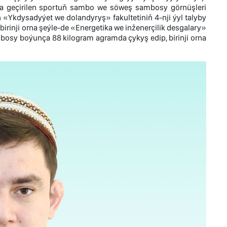
da geçirilen sportuň sambo we söweş sambosy görnüşleri
kdysadyýet we dolandyryş» fakultetiniň 4-nji ýyl talyby
inji orna şeýle-de «Energetika we inženerçilik desgalary»
sy boýunça 88 kilogram agramda çykyş edip, birinji orna