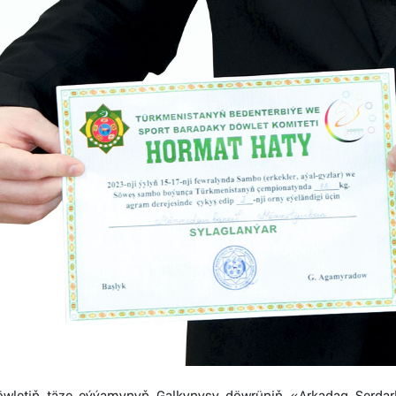
öwletiň täze eýýamynyň Galkynyşy döwrüniň «Arkadag Serdarl