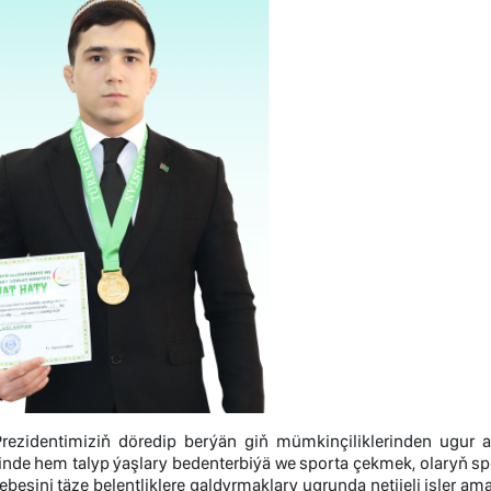
rezidentimiziň döredip berýän giň mümkinçiliklerinden ugur 
inde hem talyp ýaşlary bedenterbiýä we sporta çekmek, olaryň s
besini täze belentliklere galdyrmaklary ugrunda netijeli işler ama