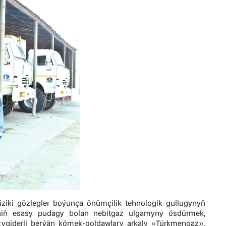
ziki gözlegler boýunça önümçilik tehnologik gullugynyň
tiniň esasy pudagy bolan nebitgaz ulgamyny ösdürmek,
ygiderli berýän kömek-goldawlary arkaly «Türkmengaz»,