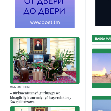
BAŞGA MA
01.12.25 - 14:13
«Türkmenistanyň gurluşygy we
binagärligi» žurnalynyň baş redaktory
Ýazgül Ezizowa