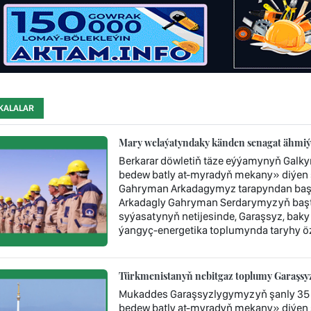
KALALAR
Mary welaýatyndaky känden senagat ähmiýe
Berkarar döwletiň täze eýýamynyň Galk
bedew batly at-myradyň mekany» diýen ş
Gahryman Arkadagymyz tarapyndan başy 
Arkadagly Gahryman Serdarymyzyň baştu
syýasatynyň netijesinde, Garaşsyz, baky
ýangyç-energetika toplumynda taryhy öz
Türkmenistanyň nebitgaz toplumy Garaşsyzl
Mukaddes Garaşsyzlygymyzyň şanly 35 
bedew batly at-myradyň mekany» diýen 