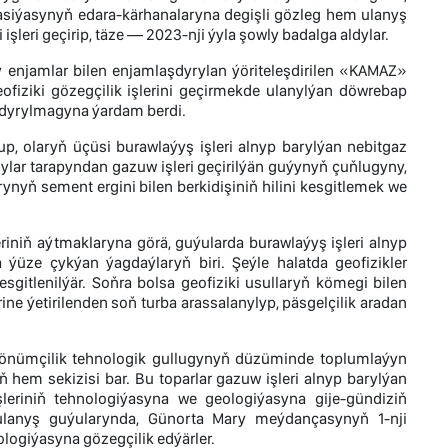
siýasynyň edara-kärhanalaryna degişli gözleg hem ulanyş
şleri geçirip, täze — 2023-nji ýyla şowly badalga aldylar.
ly enjamlar bilen enjamlaşdyrylan ýöriteleşdirilen «KAMAZ»
iziki gözegçilik işlerini geçirmekde ulanylýan döwrebap
landyrylmagyna ýardam berdi.
p, olaryň üçüsi burawlaýyş işleri alnyp barylýan nebitgaz
ýjylar tarapyndan gazuw işleri geçirilýän guýynyň çuňlugyny,
rynyň sement ergini bilen berkidişiniň hilini kesgitlemek we
riniň aýtmaklaryna görä, guýularda burawlaýyş işleri alnyp
ýüze çykýan ýagdaýlaryň biri. Şeýle halatda geofizikler
esgitlenilýär. Soňra bolsa geofiziki usullaryň kömegi bilen
ne ýetirilenden soň turba arassalanylyp, päsgelçilik aradan
 önümçilik tehnologik gullugynyň düzüminde toplumlaýyn
ň hem sekizisi bar. Bu toparlar gazuw işleri alnyp barylýan
şleriniň tehnologiýasyna we geologiýasyna gije-gündiziň
ulanyş guýularynda, Günorta Mary meýdançasynyň 1-nji
logiýasyna gözegçilik edýärler.