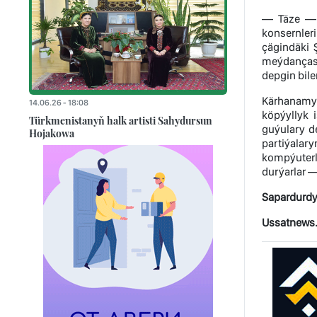
— Täze — 2
konsernle
çägindäki 
meýdançasy
depgin bile
Kärhanamyz
14.06.26 - 18:08
köpýyllyk 
Türkmenistanyň halk artisti Sahydursun
guýulary d
Hojakowa
partiýalar
kompýuterl
durýarlar —
Sapardurdy
Ussatnews