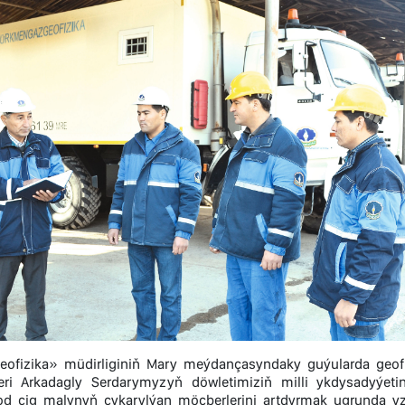
ofizika» müdirliginiň Mary meýdançasyndaky guýularda geofi
eri Arkadagly Serdarymyzyň döwletimiziň milli ykdysadyýe
d çig malynyň çykarylýan möçberlerini artdyrmak ugrunda yz