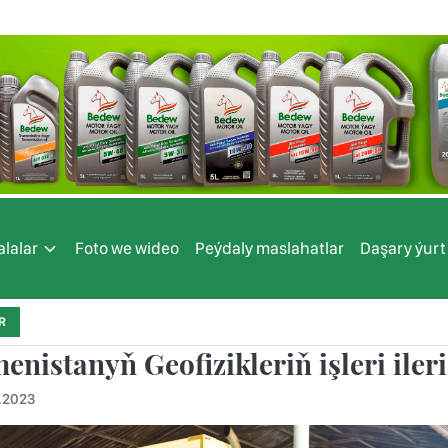
lalar
Foto we wideo
Peýdaly maslahatlar
Daşary ýurt
R
nistanyň Geofizikleriň işleri ileri
.2023