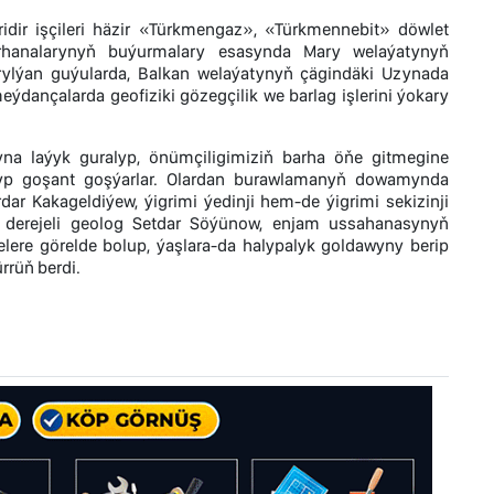
ir işçileri häzir «Türkmengaz», «Türkmennebit» döwlet
kärhanalarynyň buýurmalary esasynda Mary welaýatynyň
 barylýan guýularda, Balkan welaýatynyň çägindäki Uzynada
dançalarda geofiziki gözegçilik we barlag işlerini ýokary
ryna laýyk guralyp, önümçiligimiziň barha öňe gitmegine
nasyp goşant goşýarlar. Olardan burawlamanyň dowamynda
r Kakageldiýew, ýigrimi ýedinji hem-de ýigrimi sekizinji
nji derejeli geolog Setdar Söýünow, enjam ussahanasynyň
ere görelde bolup, ýaşlara-da halypalyk goldawyny berip
rrüň berdi.