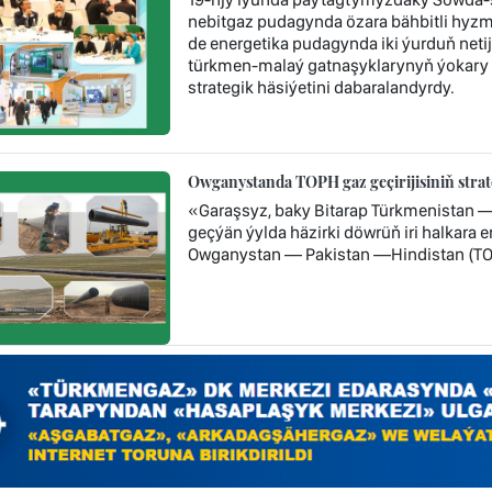
nebitgaz pudagynda özara bähbitli hyzm
de energetika pudagynda iki ýurduň neti
türkmen-malaý gatnaşyklarynyň ýokary
strategik häsiýetini dabaralandyrdy.
Owganystanda TOPH gaz geçirijisiniň stra
«Garaşsyz, baky Bitarap Türkmenistan 
geçýän ýylda häzirki döwrüň iri halkara
Owganystan — Pakistan —Hindistan (TOP