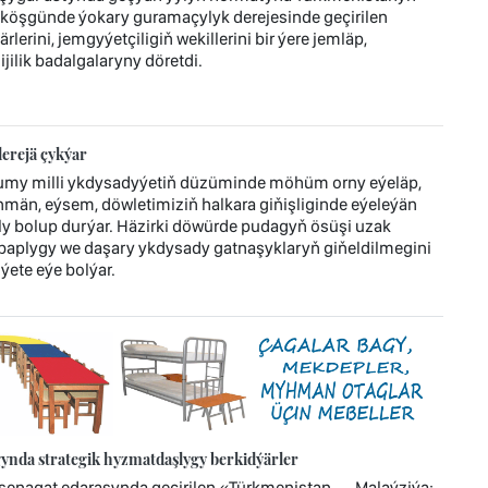
köşgünde ýokary guramaçylyk derejesinde geçirilen
lerini, jemgyýetçiligiň wekillerini bir ýere jemläp,
ilik badalgalaryny döretdi.
erejä çykýar
umy milli ykdysadyýetiň düzüminde möhüm orny eýeläp,
män, eýsem, döwletimiziň halkara giňişliginde eýeleýän
bolup durýar. Häzirki döwürde pudagyň ösüşi uzak
ebaplygy we daşary ykdysady gatnaşyklaryň giňeldilmegini
ýete eýe bolýar.
ynda strategik hyzmatdaşlygy berkidýärler
enagat edarasynda geçirilen «Türkmenistan — Malaýziýa: