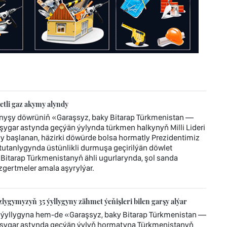
tli gaz akymy alyndy
ynyşy döwrüniň «Garaşsyz, baky Bitarap Türkmenistan —
ygar astynda geçýän ýylynda türkmen halkynyň Milli Lideri
başlanan, häzirki döwürde bolsa hormatly Prezidentimiz
tanlygynda üstünlikli durmuşa geçirilýän döwlet
 Bitarap Türkmenistanyň ähli ugurlarynda, şol sanda
gertmeler amala aşyrylýar.
ygymyzyň 35 ýyllygyny zähmet ýeňişleri bilen garşy alýar
ýyllygyna hem-de «Garaşsyz, baky Bitarap Türkmenistan —
şygar astynda geçýän ýylyň hormatyna Türkmenistanyň