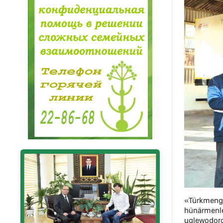
«Türkmenge
hünärmenl
uglewodoro