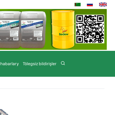
 habarlary
Tölegsiz bildirişler