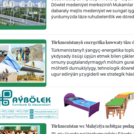
Döwlet medeniýet merkeziniň Mukamlar 
dabaraly mejlis medeniýet we sungat işgär
ýurdumyzda täze ruhubelentlik we döredij
Türkmenistanyň energetika kuwwaty täze d
Türkmenistanyň ýangyç-energetika topl
ykdysady ösüşi üpjün etmek bilen çäklen
ornuny pugtalandyrmagyň möhüm guraly 
möhletli durnuklylygy, tehnologik döwr
ugur edinýän yzygiderli we strategik häsi
Türkmenistan we Malaýziýa nebitgaz pudag
19-njy iýunda paýtagtymyzdaky Söwda-s