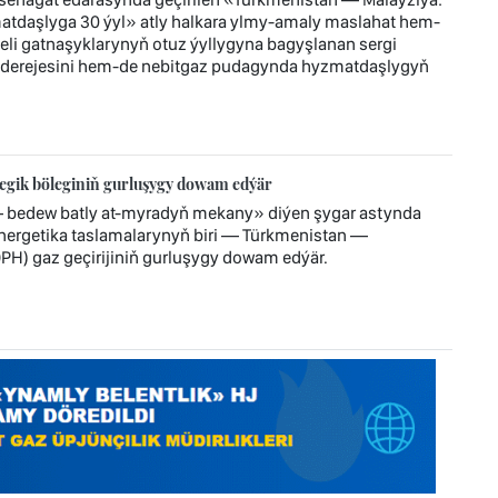
atdaşlyga 30 ýyl» atly halkara ylmy-amaly maslahat hem-
jeli gatnaşyklarynyň otuz ýyllygyna bagyşlanan sergi
 derejesini hem-de nebitgaz pudagynda hyzmatdaşlygyň
tegik böleginiň gurluşygy dowam edýär
— bedew batly at-myradyň mekany» diýen şygar astynda
 energetika taslamalarynyň biri — Türkmenistan —
H) gaz geçirijiniň gurluşygy dowam edýär.