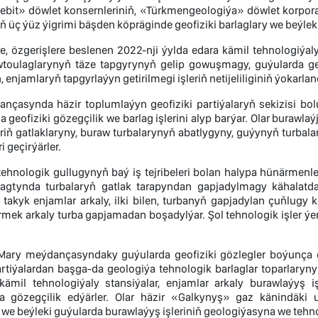
bit» döwlet konsernleriniň, «Türkmengeologiýa» döwlet korpora
 üç ýüz ýigrimi bäşden köpräginde geofiziki barlaglary we beýleki i
e, özgerişlere beslenen 2022-nji ýylda edara kämil tehnologiýa
toulaglarynyň täze tapgyrynyň gelip gowuşmagy, guýularda geof
ň, enjamlaryň tapgyrlaýyn getirilmegi işleriň netijeliliginiň ýokar
nçasynda häzir toplumlaýyn geofiziki partiýalaryň sekizisi bolu
 geofiziki gözegçilik we barlag işlerini alyp barýar. Olar burawla
ýeriň gatlaklaryny, buraw turbalarynyň abatlygyny, guýynyň turbala
ri geçirýärler.
ehnologik gullugynyň baý iş tejribeleri bolan halypa hünärmenle
agtynda turbalaryň gatlak tarapyndan gapjadylmagy kähalatda 
takyk enjamlar arkaly, ilki bilen, turbanyň gapjadylan çuňlugy k
mek arkaly turba gapjamadan boşadylýar. Şol tehnologik işler ýeri
 Mary meýdançasyndaky guýularda geofiziki gözlegler boýunça
artiýalardan başga-da geologiýa tehnologik barlaglar toparlaryny
kämil tehnologiýaly stansiýalar, enjamlar arkaly burawlaýyş i
gözegçilik edýärler. Olar häzir «Galkynyş» gaz känindäki 
e beýleki guýularda burawlaýyş işleriniň geologiýasyna we tehno