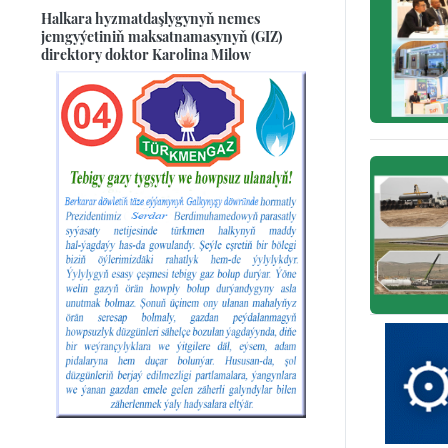
Halkara hyzmatdaşlygynyň nemes
jemgyýetiniň maksatnamasynyň (GIZ)
direktory doktor Karolina Milow