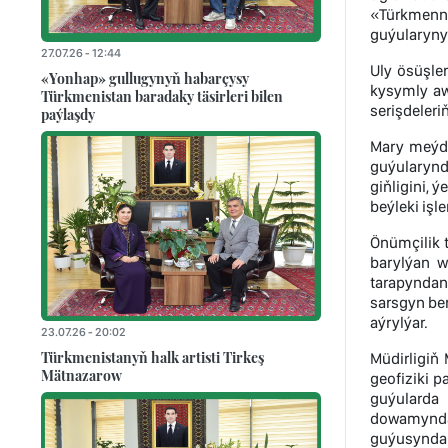
«Türkmenne
guýularynyň
27.07.26 - 12:44
Uly ösüşler
«Yonhap» gullugynyň habarçysy
kysymly aw
Türkmenistan baradaky täsirleri bilen
serişdeleri
paýlaşdy
Mary meýda
guýularynda
giňligini, 
beýleki işle
Önümçilik t
barylýan w
tarapyndan 
sarsgyn ber
aýrylýar.
23.07.26 - 20:02
Türkmenistanyň halk artisti Tirkeş
Müdirligiň
Mätnazarow
geofiziki p
guýularda 
dowamynda 
guýusynda w