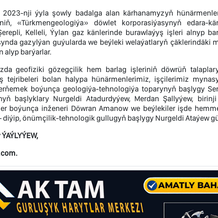
023-nji ýyla şowly badalga alan kärhanamyzyň hünärmenlerid
riniň, «Türkmengeologiýa» döwlet korporasiýasynyň edara-
Şerepli, Kelleli, Ýylan gaz känlerinde burawlaýyş işleri alnyp
nda gazylýan guýularda we beýleki welaýatlaryň çäklerindäki meý
n alyp barýarlar.
da geofiziki gözegçilik hem barlag işleriniň döwrüň talapla
iş tejribeleri bolan halypa hünärmenlerimiz, işçilerimiz my
erňemek boýunça geologiýa-tehnologiýa toparynyň başlygy Serda
ynyň başlyklary Nurgeldi Atadurdyýew, Merdan Şallyýew, biri
er boýunça inženeri Döwran Amanow we beýlekiler işde hemmel
 diýip, önümçilik-tehnologik gullugyň başlygy Nurgeldi Ataýew gü
 ÝAÝLYÝEW,
.com.