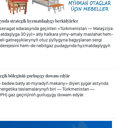
ynda strategik hyzmatdaşlygy berkidýärler
enagat edarasynda geçirilen «Türkmenistan — Malaýziýa:
atdaşlyga 30 ýyl» atly halkara ylmy-amaly maslahat hem-
jeli gatnaşyklarynyň otuz ýyllygyna bagyşlanan sergi
 derejesini hem-de nebitgaz pudagynda hyzmatdaşlygyň
tegik böleginiň gurluşygy dowam edýär
— bedew batly at-myradyň mekany» diýen şygar astynda
 energetika taslamalarynyň biri — Türkmenistan —
H) gaz geçirijiniň gurluşygy dowam edýär.