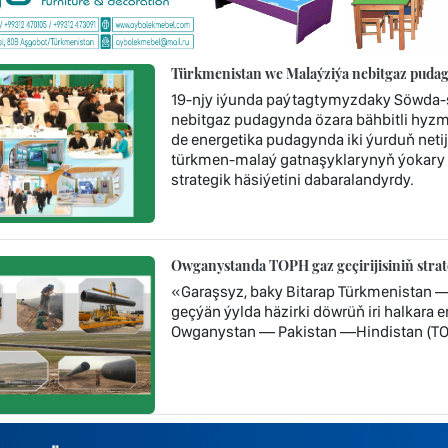
Türkmenistan we Malaýziýa nebitgaz pudag
19-njy iýunda paýtagtymyzdaky Söwda-s
nebitgaz pudagynda özara bähbitli hyzm
de energetika pudagynda iki ýurduň neti
türkmen-malaý gatnaşyklarynyň ýokary
strategik häsiýetini dabaralandyrdy.
Owganystanda TOPH gaz geçirijisiniň stra
«Garaşsyz, baky Bitarap Türkmenistan 
geçýän ýylda häzirki döwrüň iri halkara
Owganystan — Pakistan —Hindistan (TOP