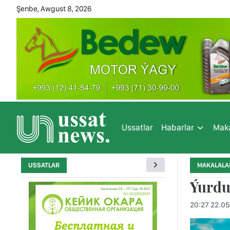
Şenbe, Awgust 8, 2026
Ussatlar
Habarlar
Maka
USSATLAR
MAKALALA
Ýurdu
20:27 22.0