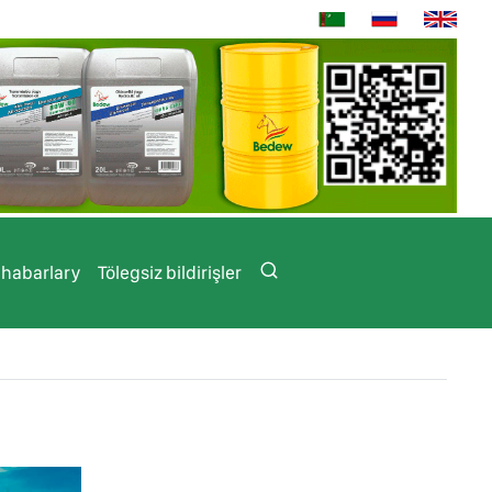
 habarlary
Tölegsiz bildirişler