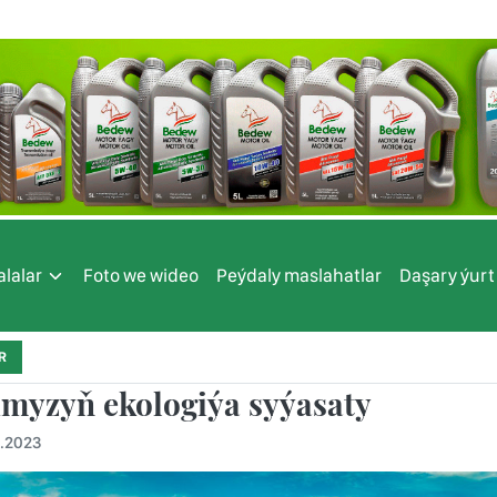
lalar
Foto we wideo
Peýdaly maslahatlar
Daşary ýurt
R
myzyň ekologiýa syýasaty
5.2023