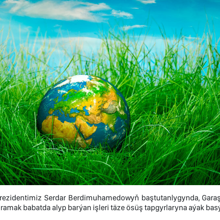
rezidentimiz Serdar Berdimuhamedowyň baştutanlygynda, Garaşs
amak babatda alyp barýan işleri täze ösüş tapgyrlaryna aýak basý