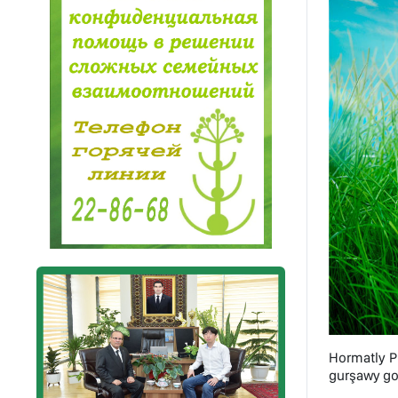
Hormatly P
gurşawy gor