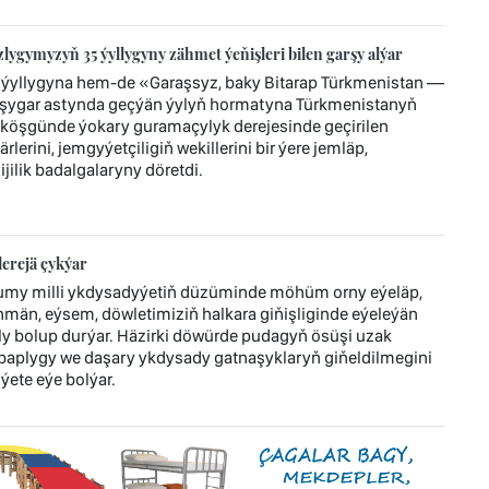
ygymyzyň 35 ýyllygyny zähmet ýeňişleri bilen garşy alýar
ýyllygyna hem-de «Garaşsyz, baky Bitarap Türkmenistan —
şygar astynda geçýän ýylyň hormatyna Türkmenistanyň
köşgünde ýokary guramaçylyk derejesinde geçirilen
lerini, jemgyýetçiligiň wekillerini bir ýere jemläp,
ilik badalgalaryny döretdi.
erejä çykýar
umy milli ykdysadyýetiň düzüminde möhüm orny eýeläp,
män, eýsem, döwletimiziň halkara giňişliginde eýeleýän
bolup durýar. Häzirki döwürde pudagyň ösüşi uzak
ebaplygy we daşary ykdysady gatnaşyklaryň giňeldilmegini
ýete eýe bolýar.