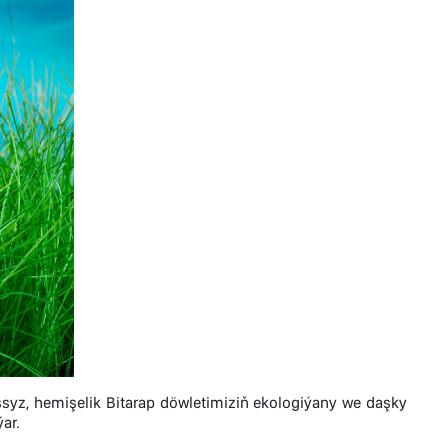
yz, hemişelik Bitarap döwletimiziň ekologiýany we daşky
ar.