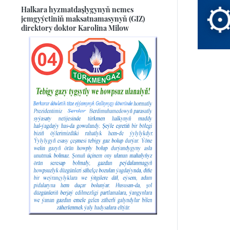
Halkara hyzmatdaşlygynyň nemes
jemgyýetiniň maksatnamasynyň (GIZ)
direktory doktor Karolina Milow