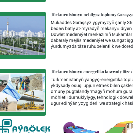
Türkmenistanyň nebitgaz toplumy Garaşsyzl
Mukaddes Garaşsyzlygymyzyň şanly 35 
bedew batly at-myradyň mekany» diýen 
Döwlet medeniýet merkeziniň Mukamlar 
dabaraly mejlis medeniýet we sungat işgär
ýurdumyzda täze ruhubelentlik we döredij
Türkmenistanyň energetika kuwwaty täze d
Türkmenistanyň ýangyç-energetika topl
ykdysady ösüşi üpjün etmek bilen çäklen
ornuny pugtalandyrmagyň möhüm guraly 
möhletli durnuklylygy, tehnologik döwr
ugur edinýän yzygiderli we strategik häsi