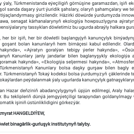
 ýaly, Türkmenistanda eýeçiligiň görnüşine garamazdan, işiň ek
 şol sanda daşary ýurt ýuridik şahslary, olaryň şahamçalary we te
ätiýaçlandyrmasy girizilendir. Häzirki döwürde ýurdumyzda innow
awa, senagat kärhanalarynyň ekologiýa howpsuzlygyna aýraty
nsiýalaryny tassyklan döwletimiz bu ugurda abraýly halkara gura
n, her bir işiň, her bir döwletli başlangyjyň kanunçylyk binýa
 goşant bolan kanunlaryň hem birnäçesi kabul edilendir. Olar
hakynda», «Aýratyn goralýan tebigy ýerler hakynda», «Ös
anyň Kanunlary janly jandarlar bilen baglanyşykly ekologiýa
goramak hakynda», «Ekologiýa seljermesi hakynda», «Atmosf
Türkmenistanyň Kanunlary bolsa daşky gurşaw bilen bagly e
r. Türkmenistanyň Tokaý kodeksi bolsa ýurdumyzyň çäklerinde te
tokaýlardan peýdalanmak ýaly ugurlarda kanunçylyk gatnaşyklary
an Hazar deňziniň abadançylygynyň üpjün edilmegi, Araly halas
r. Bu teklipleriň dünýä jemgyýetçiligi tarapyndan goldanylmagy
omatik işiniň üstünliklidigini görkezýär.
myrat HANGELDIÝEW,
let binagärlik-gurluşyk institutynyň talyby.