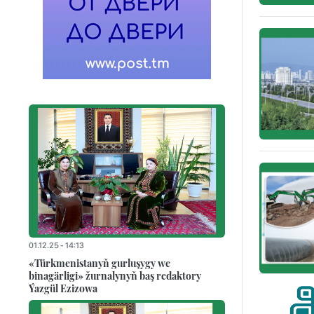
01.12.25 - 14:13
«Türkmenistanyň gurluşygy we
binagärligi» žurnalynyň baş redaktory
Ýazgül Ezizowa