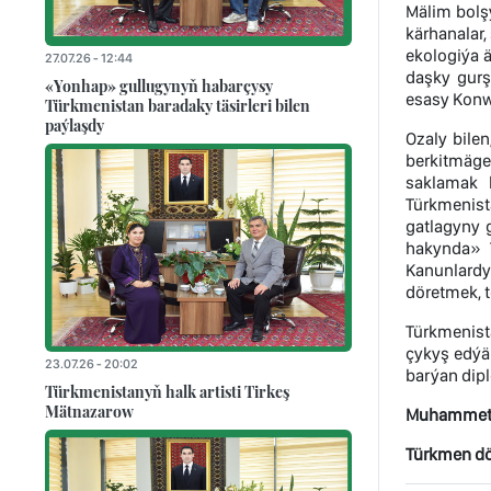
Mälim bolşy
kärhanalar,
ekologiýa 
27.07.26 - 12:44
daşky gurş
«Yonhap» gullugynyň habarçysy
esasy Konwe
Türkmenistan baradaky täsirleri bilen
paýlaşdy
Ozaly bile
berkitmäge
saklamak 
Türkmenist
gatlagyny 
hakynda» 
Kanunlardy
döretmek, 
Türkmenist
çykyş edýä
23.07.26 - 20:02
barýan dipl
Türkmenistanyň halk artisti Tirkeş
Mätnazarow
Muhammet
Türkmen döw