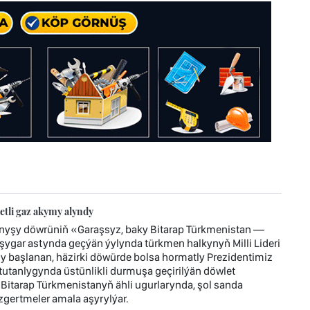
tli gaz akymy alyndy
ynyşy döwrüniň «Garaşsyz, baky Bitarap Türkmenistan —
ygar astynda geçýän ýylynda türkmen halkynyň Milli Lideri
başlanan, häzirki döwürde bolsa hormatly Prezidentimiz
tanlygynda üstünlikli durmuşa geçirilýän döwlet
 Bitarap Türkmenistanyň ähli ugurlarynda, şol sanda
gertmeler amala aşyrylýar.