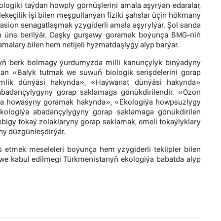
ologiki taýdan howply görnüşlerini amala aşyrýan edaralar,
lekeçilik işi bilen meşgullanýan fiziki şahslar üçin hökmany
asion senagatlaşmak yzygiderli amala aşyrylýar. Şol sanda
n üns berilýär. Daşky gurşawy goramak boýunça BMG-niň
malary bilen hem netijeli hyzmatdaşlygy alyp barýar.
dynyň berk bolmagy ýurdumyzda milli kanunçylyk binýadyny
dan «Balyk tutmak we suwuň biologik serişdelerini gorap
ümlik dünýäsi hakynda», «Haýwanat dünýäsi hakynda»
 abadançylygyny gorap saklamaga gönükdirilendir. «Ozon
era howasyny goramak hakynda», «Ekologiýa howpsuzlygy
kologiýa abadançylygyny gorap saklamaga gönükdirilen
bigy tokaý zolaklaryny gorap saklamak, emeli tokaýlyklary
ny düzgünleşdirýär.
 etmek meseleleri boýunça hem yzygiderli teklipler bilen
 we kabul edilmegi Türkmenistanyň ekologiýa babatda alyp