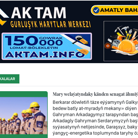
KALALAR
Mary welaýatyndaky känden senagat ähmiýe
Berkarar döwletiň täze eýýamynyň Galk
bedew batly at-myradyň mekany» diýen ş
Gahryman Arkadagymyz tarapyndan başy 
Arkadagly Gahryman Serdarymyzyň baştu
syýasatynyň netijesinde, Garaşsyz, baky
ýangyç-energetika toplumynda taryhy öz