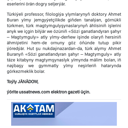
eserlerini örän dogry seljerýär.
Türkiýeli professor, filologiýa ylymlarynyň doktory Ahmet
Buran ylmy jemgyýetçilikde giňden tanalýan, görnükli
türkmen, türk magtymgulyşynaslarynyň ählisiniň işlerini
anyk we içgin bilýär we özüniň «Sözi ganatlandyran şahyr
– Magtymguly» atly ylmy-derňew işinde olaryň hersiniň
ähmiýetini hem-de ornuny göz öňünde tutup pikir
ýöredýär. Hut şu nukdaýnazardan-da, türk alymy Ahmet
Buranyň «Sözi ganatlandyran şahyr – Magtymguly» atly
täze kitabyny magtymşynaslyk ylmynda mälim bolan, iň
naýbaşy we gymmatly ylmy neşirleriň hatarynda
görkezmeklik bolar.
Toýly JÄNÄDOW,
ýörite ussatnews.com elektron gazeti üçin.