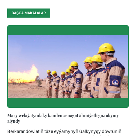
BAŞGA MAKALALAR
Mary welaýatyndaky känden senagat ähmiýetli gaz akymy
alyndy
Berkarar döwletiň täze eýýamynyň Galkynyşy döwrüniň