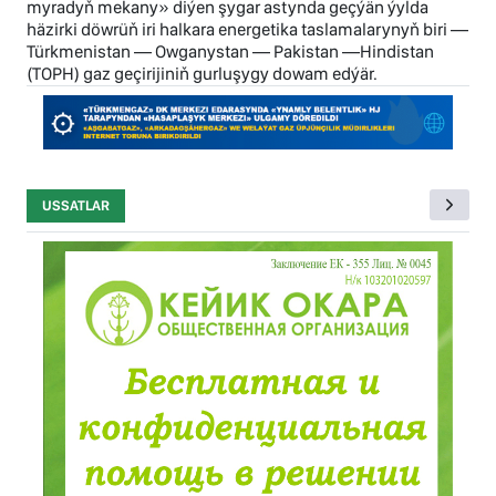
myradyň mekany» diýen şygar astynda geçýän ýylda
häzirki döwrüň iri halkara energetika taslamalarynyň biri —
Türkmenistan — Owganystan — Pakistan —Hindistan
(TOPH) gaz geçirijiniň gurluşygy dowam edýär.
USSATLAR