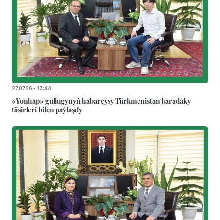
27.07.26 - 12:44
«Yonhap» gullugynyň habarçysy Türkmenistan baradaky
täsirleri bilen paýlaşdy