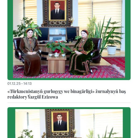
01.12.25 - 14:13
«Türkmenistanyň gurluşygy we binagärligi» žurnalynyň baş
redaktory Ýazgül Ezizowa