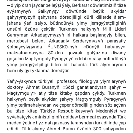
– diýip örän jaýdar belleýşi ýaly, Berkarar döwletimiziň täze
eýýamynyň Galkynyşy döwründe beýik akyldar
şahyrymyzyň şahyrana döredijiligi dürli dillerde älem-
jahana ýaň salyp, bütindünýä ylmy jemgyýetçiliginiň
ünsüni özüne çekýär. Türkmen halkynyň Milli Lideri
Gahryman Arkadagymyzyň iri halkara başlangyjy bilen,
mertebesi belent Arkadagly Serdarymyzyň parasatly
ýolbaşçylygynda ÝUNESKO-nyň «Dünýä hatyrasy»
maksatnamasyna 80-den gowrak golýazma diwany
goşulan Magtymguly Pyragynyň edebi mirasy bütindünýä
ylmy jemgyýetçiligi bilen bir hatarda, türk alymlarynda
hem uly gyzyklanma döredýär.
Ýaňy-ýakynda türkiýeli professor, filologiýa ylymlarynyň
doktory Ahmet Buranyň «Sözi ganatlandyran şahyr –
Magtymguly» atly täze kitaby çapdan çykdy. Türkmen
halkynyň beýik akyldar şahyry Magtymguly Pyragynyň
ylmy terjimehalyndan we çeper döredijiliginden söz açýan
bu täze kitap Türkiýe Respublikasynyň Medeniýet we
syýahatçylyk ministrliginiň goldaw bermegi esasynda Türk
medeniýetine hyzmat gaznasy tarapyndan türk dilinde çap
edildi. Türk alymy Ahmet Buran özüniň 300 sahypadan