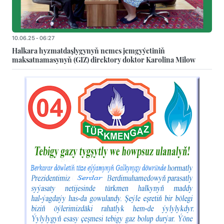
10.06.25 - 06:27
Halkara hyzmatdaşlygynyň nemes jemgyýetiniň
maksatnamasynyň (GIZ) direktory doktor Karolina Milow