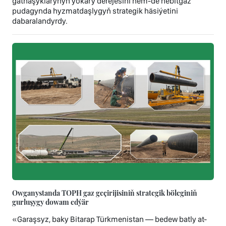
gatnaşyklarynyň ýokary derejesini hem-de nebitgaz
pudagynda hyzmatdaşlygyň strategik häsiýetini
dabaralandyrdy.
Owganystanda TOPH gaz geçirijisiniň strategik böleginiň
gurluşygy dowam edýär
«Garaşsyz, baky Bitarap Türkmenistan — bedew batly at-