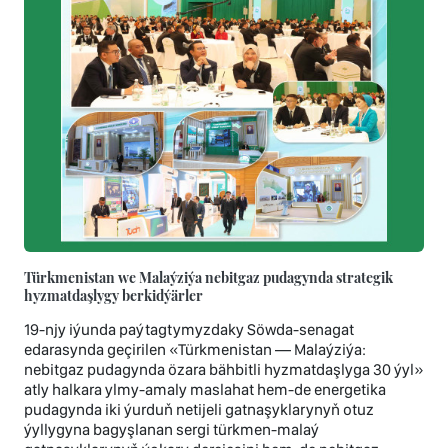
Türkmenistan we Malaýziýa nebitgaz pudagynda strategik
hyzmatdaşlygy berkidýärler
19-njy iýunda paýtagtymyzdaky Söwda-senagat
edarasynda geçirilen «Türkmenistan — Malaýziýa:
nebitgaz pudagynda özara bähbitli hyzmatdaşlyga 30 ýyl»
atly halkara ylmy-amaly maslahat hem-de energetika
pudagynda iki ýurduň netijeli gatnaşyklarynyň otuz
ýyllygyna bagyşlanan sergi türkmen-malaý