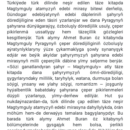
Türkiýede türk dilinde neşir edilen täze kitapda
Magtymguly atamyzyň edebi mirasy bitewi derňelip,
Gündogar edebiýatynyň edebi däpleriniň şahyryň
döredijiligine eden täsiri yzarlanýar we dana Pyragynyň
şahyrana dünýägaraýşy, özboluşly döredijilik usuly, çeper
pikirlenmä ussatlygy hem täzeçillik gözlegleri
kesgitlenýär. Türk alymy Ahmet Buran öz kitabynda
Magtymguly Pyragynyň çeper döredijiliginiň özboluşly
aýratynlyklaryny ýüze çykarmaklyga şowly synanyşyk
edýär we beýik akyldar şahyrymyzyň şahyrana edebi
mirasynyň milli çeperçilik däbine ylmy seljerme berýär.
«Sözi ganatlandyran şahyr – Magtymguly» atly täze
kitapda dana şahyrymyzyň ömri-döredijiligi,
şygyrlaryndaky millilik, taryhylyk, watana, durmuşa bolan
söýgi, ynsany we ylahy söýgi, romantizm – joşgunly
hyýalbentlik babatdaky şahyrana çeper pikirlenmeleri
düýpli yzarlanyp, ylmy-derňew edilýär. Hut şu
nukdaýnazardan-da, türk dilinde çap edilen täze neşir
Magtymguly atamyzyň edebi mirasyna dahyllylykda, örän
möhüm hem-de derwaýys temalara bagyşlanypdyr. Bu
barada türk alymy Ahmet Buran öz kitabynyň
bölümçelerinde gysgajyk hem bolsa, ýerlikli