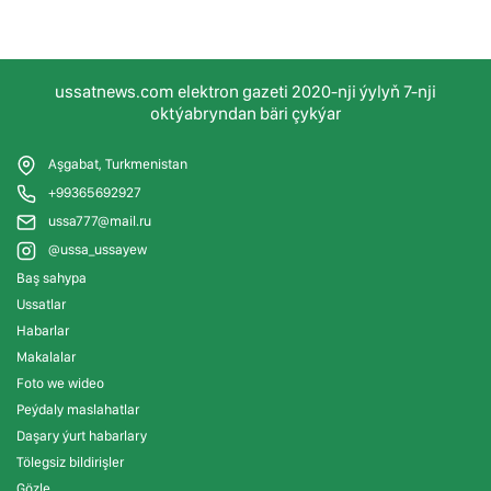
ussatnews.com elektron gazeti 2020-nji ýylyň 7-nji
oktýabryndan bäri çykýar
Aşgabat, Turkmenistan
+99365692927
ussa777@mail.ru
@ussa_ussayew
Baş sahypa
Ussatlar
Habarlar
Makalalar
Foto we wideo
Peýdaly maslahatlar
Daşary ýurt habarlary
Tölegsiz bildirişler
Gözle