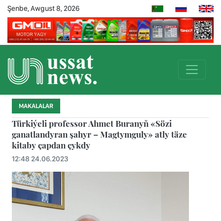
Şenbe, Awgust 8, 2026
MAKALALAR
Türkiýeli professor Ahmet Buranyň «Sözi
ganatlandyran şahyr – Magtymguly» atly täze
kitaby çapdan çykdy
12:48 24.06.2023