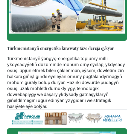
Türkmenistanyň energetika kuwwaty täze derejä çykýar
Türkmenistanyň ýangyç-energetika toplumy milli
ykdysadyýetiň düzüminde möhüm orny eýeläp, ykdysady
ösüşi üpjün etmek bilen çäklenmän, eýsem, döwletimiziň
halkara giňişliginde eýeleýän ornuny pugtalandyrmagyň
möhüm guraly bolup durýar. Häzirki döwürde pudagyň
ösüşi uzak möhletli durnuklylygy, tehnologik
döwrebaplygy we daşary ykdysady gatnaşyklaryň
giňeldilmegini ugur edinýän yzygiderli we strategik
häsiýete eýe bolýar.