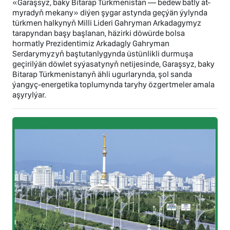
«Garaşsyz, baky Bitarap Türkmenistan — bedew batly at-
myradyň mekany» diýen şygar astynda geçýän ýylynda
türkmen halkynyň Milli Lideri Gahryman Arkadagymyz
tarapyndan başy başlanan, häzirki döwürde bolsa
hormatly Prezidentimiz Arkadagly Gahryman
Serdarymyzyň baştutanlygynda üstünlikli durmuşa
geçirilýän döwlet syýasatynyň netijesinde, Garaşsyz, baky
Bitarap Türkmenistanyň ähli ugurlarynda, şol sanda
ýangyç-energetika toplumynda taryhy özgertmeler amala
aşyrylýar.