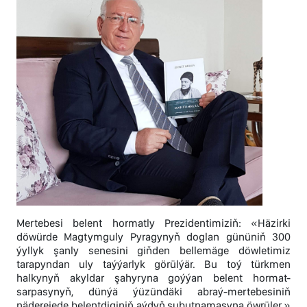
Mertebesi belent hormatly Prezidentimiziň: «Häzirki
döwürde Magtymguly Pyragynyň doglan gününiň 300
ýyllyk şanly senesini giňden bellemäge döwletimiz
tarapyndan uly taýýarlyk görülýär. Bu toý türkmen
halkynyň akyldar şahyryna goýýan belent hormat-
sarpasynyň, dünýä ýüzündäki abraý-mertebesiniň
näderejede belentdiginiň aýdyň subutnamasyna öwrüler.»