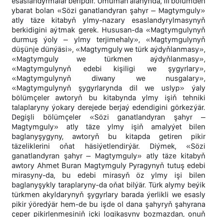
esaslandyrmalar beripdir. Umuman alanyňda, III bölümden
ybarat bolan «Sözi ganatlandyran şahyr – Magtymguly»
atly täze kitabyň ylmy-nazary esaslandyrylmasynyň
berkidigini aýtmak gerek. Hususan-da «Magtymgulynyň
durmuş ýoly – ylmy terjimehaly», «Magtymgulynyň
düşünje dünýäsi», «Magtymguly we türk aýdyňlanmasy»,
«Magtymguly we türkmen aýdyňlanmasy»,
«Magtymgulynyň edebi kişiligi we şygyrlary»,
«Magtymgulynyň diwany we nusgalary»,
«Magtymgulynyň şygyrlarynda dil we uslyp» ýaly
bölümçeler awtoryň bu kitabynda ylmy işiň tehniki
talaplaryny ýokary derejede berjaý edendigini görkezýär.
Degişli bölümçeler «Sözi ganatlandyran şahyr –
Magtymguly» atly täze ylmy işiň amalyýet bilen
baglanyşygyny, awtoryň bu kitapda getiren pikir
täzeliklerini oňat häsiýetlendirýär. Diýmek, «Sözi
ganatlandyran şahyr – Magtymguly» atly täze kitabyň
awtory Ahmet Buran Magtymguly Pyragynyň tutuş edebi
mirasyny-da, bu edebi mirasyň öz ylmy işi bilen
baglanyşykly taraplaryny-da oňat bilýär. Türk alymy beýik
türkmen akyldarynyň şygyrlary barada ýerlikli we esasly
pikir ýöredýär hem-de bu işde ol dana şahyryň şahyrana
çeper pikirlenmesiniň içki logikasyny bozmazdan, onuň