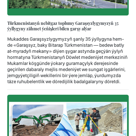
Türkmenistanyň nebitgaz toplumy Garaşsyzlygymyzyň 35
ýyllygyny zähmet ýeňişleri bilen garşy alýar
Mukaddes Garaşsyzlygymyzyň şanly 35 ýyllygyna hem-
de «Garaşsyz, baky Bitarap Türkmenistan — bedew batly
at-myradyň mekany» diýen şygar astynda geçýän ýylyň
hormatyna Türkmenistanyň Döwlet medeniýet merkeziniň
Mukamlar köşgünde ýokary guramaçylyk derejesinde
geçirilen dabaraly mejlis medeniýet we sungat işgärlerini,
jemgyýetçiligiň wekillerini bir ýere jemläp, ýurdumyzda
täze ruhubelentlik we döredijilik badalgalaryny döretdi.