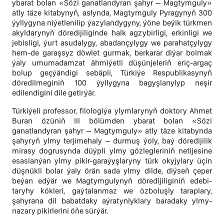
ybarat bolan «Sözi ganatlandyran şahyr – Magtymguly»
atly täze kitabynyň, aslynda, Magtymguly Pyragynyň 300
ýyllygyna niýetlenilip ýazylandygyny, ýöne beýik türkmen
akyldarynyň döredijiliginde halk agzybirligi, erkinligi we
jebisligi, ýurt asudalygy, abadançylygy we parahatçylygy
hem-de garaşsyz döwlet gurmak, berkarar diýar bolmak
ýaly umumadamzat ähmiýetli düşünjeleriň eriç-argaç
bolup geçýändigi sebäpli, Türkiýe Respublikasynyň
döredilmeginiň 100 ýyllygyna bagyşlanylyp neşir
edilendigini dile getirýär.
Türkiýeli professor, filologiýa ylymlarynyň doktory Ahmet
Buran özüniň III bölümden ybarat bolan «Sözi
ganatlandyran şahyr – Magtymguly» atly täze kitabynda
şahyryň ylmy terjimehaly – durmuş ýoly, baý döredijilik
mirasy dogrusynda düýpli ylmy gözlegleriniň netijesine
esaslanýan ylmy pikir-garaýyşlaryny türk okyjylary üçin
düşnükli bolar ýaly örän sada ylmy dilde, diýseň çeper
beýan edýär we Magtymgulynyň döredijiliginiň edebi-
taryhy kökleri, gaýtalanmaz we özboluşly taraplary,
şahyrana dil babatdaky aýratynlyklary baradaky ylmy-
nazary pikirlerini öňe sürýär.