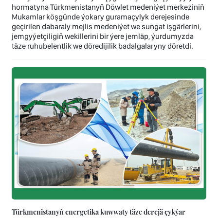
hormatyna Türkmenistanyň Döwlet medeniýet merkeziniň
Mukamlar köşgünde ýokary guramaçylyk derejesinde
geçirilen dabaraly mejlis medeniýet we sungat işgärlerini,
jemgyýetçiligiň wekillerini bir ýere jemläp, ýurdumyzda
täze ruhubelentlik we döredijilik badalgalaryny döretdi.
Türkmenistanyň energetika kuwwaty täze derejä çykýar