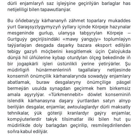
dürli enjamlaryň saz işleýşine geçirilýän barlaglar has
netijeliligi bilen tapawutlanýar.
Bu öňdebaryjy kärhananyň zähmet toparlary mukaddes
ýurt Garaşsyzlygymyzyň ýyllary içinde Körpeje hazynalar
mesgeninde gurlup, ulanyşa tabşyrylan Körpeje –
Gurtguýy geçirijisindäki «mawy ýangyjy» toplumlaýyn
taýýarlaýan desgada daşarky bazara eksport edilýän
tebigy gazyň möçberini kesgitlemek üçin Çaloýukda
dünýä hil ülňülerine kybap oturdylan ölçeg bekedinde iň
bir jogapkärli işleri üstünlikli ýerine ýetirýärler. Şu
müdirligiň hünärmenleriniň tagallalary netijesinde
konserniň önümçilik kärhanalarynda sowadyjy enjamlary
abatlamak, buraw desgalaryny önümçilige päsgel
bermeýän usulda synagdan geçirmek hem birkemsiz
amala aşyrylýar. «Türkmennebit» döwlet konserniniň
islendik kärhanasyna daşary ýurtlardan satyn alnyp
berilýän desgalar, enjamlar, awtoulaglardyr dürli maksatly
tehnikalar, ýük göteriji kranlardyr gaýry enjamlar,
kompýuterlerdir takyk tilsimatlar ilki bilen hut şu
müdirlikde doly barlagdan geçirilip, resmileşdirilenden
soňra kabul edilýär.