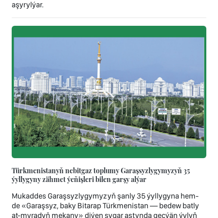
aşyrylýar.
Türkmenistanyň nebitgaz toplumy Garaşsyzlygymyzyň 35
ýyllygyny zähmet ýeňişleri bilen garşy alýar
Mukaddes Garaşsyzlygymyzyň şanly 35 ýyllygyna hem-
de «Garaşsyz, baky Bitarap Türkmenistan — bedew batly
at-myradyň mekany» diýen şygar astynda geçýän ýylyň