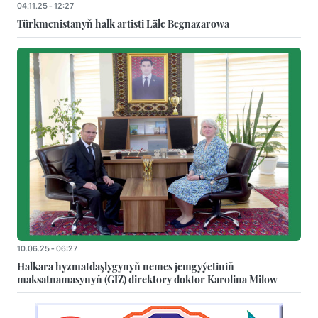
04.11.25 - 12:27
Türkmenistanyň halk artisti Läle Begnazarowa
10.06.25 - 06:27
Halkara hyzmatdaşlygynyň nemes jemgyýetiniň
maksatnamasynyň (GIZ) direktory doktor Karolina Milow