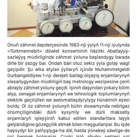
Onuň zähmet depderçesinde 1983-nji ýylyň 11-nji iýulynda
«Türkmennebit» döwlet konserniniň häzirki Abatlaýyş-
sazlaýyş müdirliginde zähmet ýoluna başlandygy barada
diňe bir ýazgy bar. Ondan bäri otuz sekiz ýyla golaý wagt
geçipdir. Şu arka atylan ýyllaryň içinde Muhammetgeldi
Gurbangeldiýew 1-nji derejeli barlag-ölçeýiş enjamlarynyň
slesarlygyndan müdirligiň baş metrology wezipesine çenli
abraýly zähmet ýoluny geçdi. Işiniň daşyndan ýokary bilim
alyp, senagat enjamlarynyň we tehnologik toplumlarynyň
elektrik geçirijileri we awtomatlaşdyrylyşy hünäriniň eýesi
boldy. Ol öz zähmet ýolunyň bütin dowamynda nebitgaz
önümçiligindäki dürli kysymly we dürli maksatly
enjamlaryň işleýşiniň kabul edilen standartlara laýyk
gelýändigine gözegçilik etmek bilen meşgullanýar. Bu işde
haýsydyr bir ýalňyşlyga-ha däl, hatda ýönekeý säwlige-de
ýol bermek bolmaýar. Çünki işiň ahyrky netijesi şol