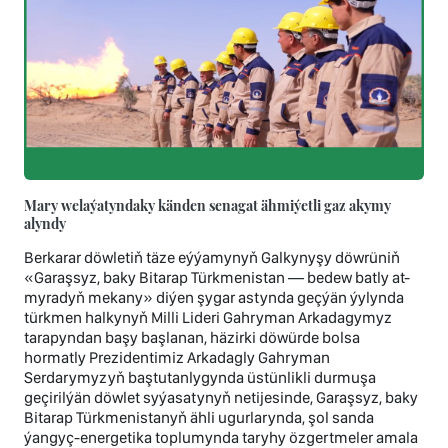
Mary welaýatyndaky känden senagat ähmiýetli gaz akymy
alyndy
Berkarar döwletiň täze eýýamynyň Galkynyşy döwrüniň
«Garaşsyz, baky Bitarap Türkmenistan — bedew batly at-
myradyň mekany» diýen şygar astynda geçýän ýylynda
türkmen halkynyň Milli Lideri Gahryman Arkadagymyz
tarapyndan başy başlanan, häzirki döwürde bolsa
hormatly Prezidentimiz Arkadagly Gahryman
Serdarymyzyň baştutanlygynda üstünlikli durmuşa
geçirilýän döwlet syýasatynyň netijesinde, Garaşsyz, baky
Bitarap Türkmenistanyň ähli ugurlarynda, şol sanda
ýangyç-energetika toplumynda taryhy özgertmeler amala