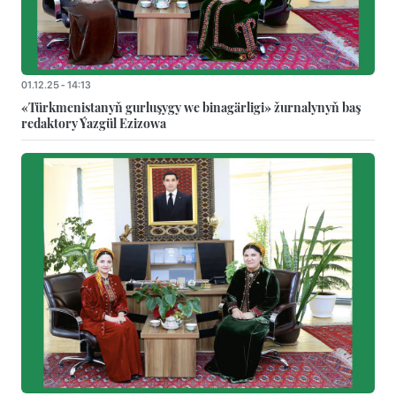
01.12.25 - 14:13
«Türkmenistanyň gurluşygy we binagärligi» žurnalynyň baş
redaktory Ýazgül Ezizowa