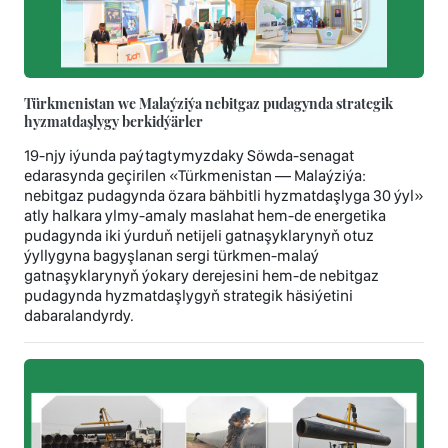
Türkmenistan we Malaýziýa nebitgaz pudagynda strategik
hyzmatdaşlygy berkidýärler
19-njy iýunda paýtagtymyzdaky Söwda-senagat
edarasynda geçirilen «Türkmenistan — Malaýziýa:
nebitgaz pudagynda özara bähbitli hyzmatdaşlyga 30 ýyl»
atly halkara ylmy-amaly maslahat hem-de energetika
pudagynda iki ýurduň netijeli gatnaşyklarynyň otuz
ýyllygyna bagyşlanan sergi türkmen-malaý
gatnaşyklarynyň ýokary derejesini hem-de nebitgaz
pudagynda hyzmatdaşlygyň strategik häsiýetini
dabaralandyrdy.