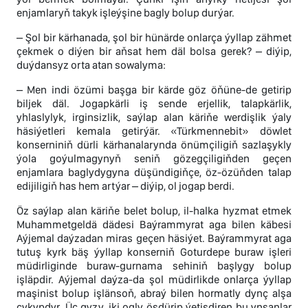
enjamlaryň takyk işleýşine bagly bolup durýar.
– Şol bir kärhanada, şol bir hünärde onlarça ýyllap zähmet
çekmek o diýen bir aňsat hem däl bolsa gerek? – diýip,
duýdansyz orta atan sowalyma:
– Men indi özümi başga bir kärde göz öňüne-de getirip
biljek däl. Jogapkärli iş sende erjellik, talapkärlik,
yhlaslylyk, irginsizlik, saýlap alan käriňe werdişlik ýaly
häsiýetleri kemala getirýär. «Türkmennebit» döwlet
konserniniň dürli kärhanalarynda önümçiligiň sazlaşykly
ýola goýulmagynyň seniň gözegçiligiňden geçen
enjamlara baglydygyna düşündigiňçe, öz-özüňden talap
edijiligiň has hem artýar – diýip, ol jogap berdi.
Öz saýlap alan käriňe belet bolup, il-halka hyzmat etmek
Muhammetgeldä dädesi Baýrammyrat aga bilen käbesi
Aýjemal daýzadan miras geçen häsiýet. Baýrammyrat aga
tutuş kyrk bäş ýyllap konserniň Goturdepe buraw işleri
müdirliginde buraw-gurnama sehiniň başlygy bolup
işläpdir. Aýjemal daýza-da şol müdirlikde onlarça ýyllap
maşinist bolup işlänsoň, abraý bilen hormatly dynç alşa
çykypdyr. Üç gyzy, iki ogly ösdürip ýetişdiren bu ynsanlar