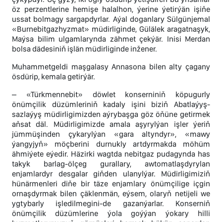
öz perzentlerine hemişe halalhon, ýerine ýetirýän işiňe
ussat bolmagy sargapdyrlar. Aýal doganlary Sülgünjemal
«Burnebitgazhyzmat» müdirliginde, Gülälek aragatnaşyk,
Maýsa bilim ulgamlarynda zähmet çekýär. Inisi Merdan
bolsa dädesiniň işlän müdirliginde inžener.
Muhammetgeldi maşgalasy Annasona bilen alty çagany
ösdürip, kemala getirýär.
– «Türkmennebit» döwlet konserniniň köpugurly
önümçilik düzümleriniň kadaly işini biziň Abatlaýyş-
sazlaýyş müdirligimizden aýrybaşga göz öňüne getirmek
aňsat däl. Müdirligimizde amala aşyrylýan işler ýeriň
jümmüşinden çykarylýan «gara altyndyr», «mawy
ýangyjyň» möçberini durnukly artdyrmakda möhüm
ähmiýete eýedir. Häzirki wagtda nebitgaz pudagynda has
takyk barlag-ölçeg gurallary, awtomatlaşdyrylan
enjamlardyr desgalar giňden ulanylýar. Müdirligimiziň
hünärmenleri diňe bir täze enjamlary önümçilige içgin
ornaşdyrmak bilen çäklenmän, eýsem, olaryň netijeli we
ygtybarly işledilmegini-de gazanýarlar. Konserniň
önümçilik düzümlerine ýola goýýan ýokary hilli