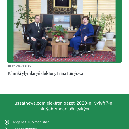
08.12.24 - 13:35
Tehniki ylymlaryň doktory Irina Lurýewa
ussatnews.com elektron gazeti 2020-nji ýylyň 7-nji
oktýabryndan bäri çykýar
Aşgabat, Turkmenistan