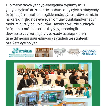
Türkmenistanyň ýangyç-energetika toplumy milli
ykdysadyýetiň düzüminde möhüm orny eýeläp, ykdysady
ösüşi üpjün etmek bilen çäklenmän, eýsem, döwletimiziň
halkara giňişliginde eýeleýän ornuny pugtalandyrmagyň
möhüm guraly bolup durýar. Häzirki döwürde pudagyň
ösüşi uzak möhletli durnuklylygy, tehnologik
döwrebaplygy we daşary ykdysady gatnaşyklaryň
giňeldilmegini ugur edinýän yzygiderli we strategik
häsiýete eýe bolýar.