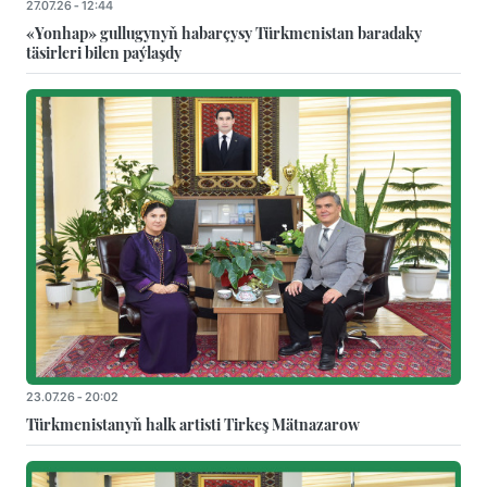
27.07.26 - 12:44
«Yonhap» gullugynyň habarçysy Türkmenistan baradaky
täsirleri bilen paýlaşdy
23.07.26 - 20:02
Türkmenistanyň halk artisti Tirkeş Mätnazarow