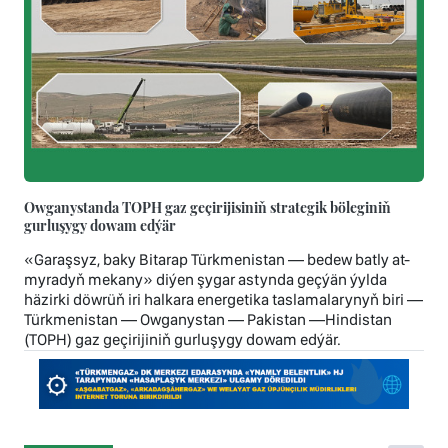
Owganystanda TOPH gaz geçirijisiniň strategik böleginiň
gurluşygy dowam edýär
«Garaşsyz, baky Bitarap Türkmenistan — bedew batly at-
myradyň mekany» diýen şygar astynda geçýän ýylda
häzirki döwrüň iri halkara energetika taslamalarynyň biri —
Türkmenistan — Owganystan — Pakistan —Hindistan
(TOPH) gaz geçirijiniň gurluşygy dowam edýär.