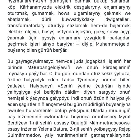
hyzmatlarymyzyň görnüşleri barmak büküp sanardan
köp. Kärhanamyzda elektrik desgalaryny, enjamlaryny
oturtmak, gurnamak, howa ulgamlaryny çekmek we
abatlamak, dürli kuwwatlykdaky dwigatelleri,
transformatorlary oturdyp sazlamak hem-de bejermek,
elektrik ölçeýji, basyş astynda işleýän, gazy, suwy açyp
ýapmak üçin gysyjy enjamlary yzygiderli barlagdan
geçirmek işleri alnyp barylýar – diýip, Muhammetgeldi
buýsanç bilen gürrüň berýär.
Bu gaýragoýulmasyz hem-de juda jogapkärli işleriň her
birinde M.Gurbangeldiýewiň we onuň kärdeşleriniň
mynasyp paýy bar. Ol bu gün mundan otuz sekiz ýyl ozal
özüne halypalyk eden Larisa Týurinany hormat bilen
ýatlaýar. Halypanyň «Seniň ýerine ýetirýän işiňde
ýalňyşlyga ýol berilýän däldir» diýen sargydy onuň
hemişelik ýadynda galypdyr. Indi onuň özüniň halypalyk
eden şägirtleriniň ençemesi bu gün müdirligiň buýsanjyna
öwrülen hünärmenler bolup ýetişipdir. Olardan müdirligiň
baş inženeriniň awtomatika boýunça orunbasary Myrat
Berdiýew, 1-nji sehiň ussasy Ogulgül Mämmetnepesowa,
esasy inžener Ýelena Batura, 2-nji sehiň ýolbaşçysy Rejep
Gulmämmedow ýaly hünärmenleriň gatnaşmaklarynda