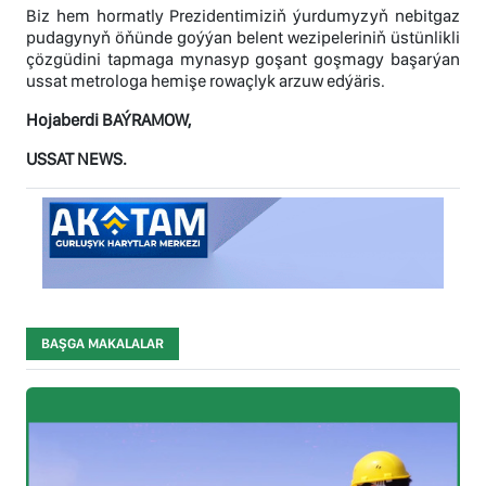
Biz hem hormatly Prezidentimiziň ýurdumyzyň nebitgaz
pudagynyň öňünde goýýan belent wezipeleriniň üstünlikli
çözgüdini tapmaga mynasyp goşant goşmagy başarýan
ussat metrologa hemişe rowaçlyk arzuw edýäris.
Hojaberdi BAÝRAMOW,
USSAT NEWS.
BAŞGA MAKALALAR