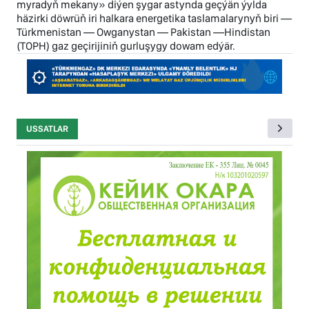
myradyň mekany» diýen şygar astynda geçýän ýylda
häzirki döwrüň iri halkara energetika taslamalarynyň biri —
Türkmenistan — Owganystan — Pakistan —Hindistan
(TOPH) gaz geçirijiniň gurluşygy dowam edýär.
USSATLAR