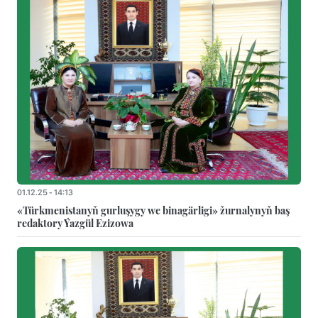
01.12.25 - 14:13
«Türkmenistanyň gurluşygy we binagärligi» žurnalynyň baş
redaktory Ýazgül Ezizowa