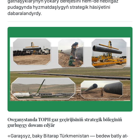
gatnaşyklarynyň ýokary derejesini hem-de nebitgaz
pudagynda hyzmatdaşlygyň strategik häsiýetini
dabaralandyrdy.
Owganystanda TOPH gaz geçirijisiniň strategik böleginiň
gurluşygy dowam edýär
«Garaşsyz, baky Bitarap Türkmenistan — bedew batly at-