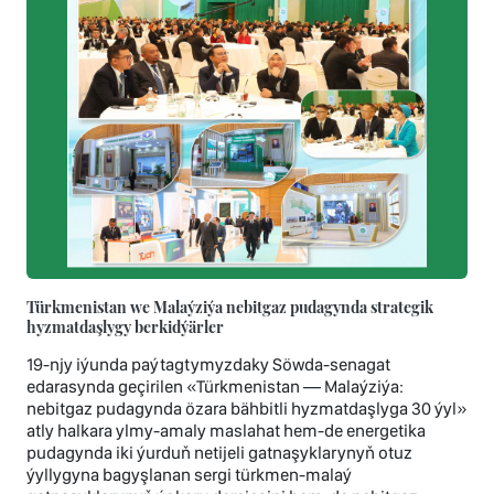
Türkmenistan we Malaýziýa nebitgaz pudagynda strategik
hyzmatdaşlygy berkidýärler
19-njy iýunda paýtagtymyzdaky Söwda-senagat
edarasynda geçirilen «Türkmenistan — Malaýziýa:
nebitgaz pudagynda özara bähbitli hyzmatdaşlyga 30 ýyl»
atly halkara ylmy-amaly maslahat hem-de energetika
pudagynda iki ýurduň netijeli gatnaşyklarynyň otuz
ýyllygyna bagyşlanan sergi türkmen-malaý