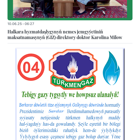
10.06.25 - 06:27
Halkara hyzmatdaşlygynyň nemes jemgyýetiniň
maksatnamasynyň (GIZ) direktory doktor Karolina Milow