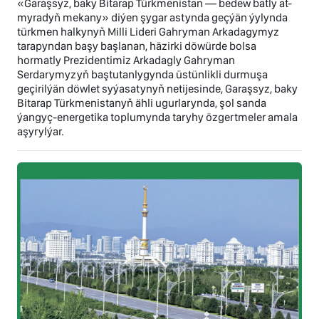
«Garaşsyz, baky Bitarap Türkmenistan — bedew batly at-
myradyň mekany» diýen şygar astynda geçýän ýylynda
türkmen halkynyň Milli Lideri Gahryman Arkadagymyz
tarapyndan başy başlanan, häzirki döwürde bolsa
hormatly Prezidentimiz Arkadagly Gahryman
Serdarymyzyň baştutanlygynda üstünlikli durmuşa
geçirilýän döwlet syýasatynyň netijesinde, Garaşsyz, baky
Bitarap Türkmenistanyň ähli ugurlarynda, şol sanda
ýangyç-energetika toplumynda taryhy özgertmeler amala
aşyrylýar.