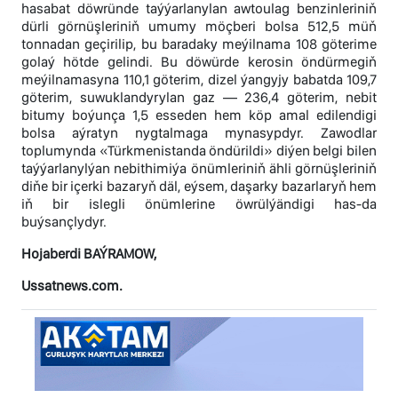
hasabat döwründe taýýarlanylan awtoulag benzinleriniň
dürli görnüşleriniň umumy möçberi bolsa 512,5 müň
tonnadan geçirilip, bu baradaky meýilnama 108 göterime
golaý hötde gelindi. Bu döwürde kerosin öndürmegiň
meýilnamasyna 110,1 göterim, dizel ýangyjy babatda 109,7
göterim, suwuklandyrylan gaz — 236,4 göterim, nebit
bitumy boýunça 1,5 esseden hem köp amal edilendigi
bolsa aýratyn nygtalmaga mynasypdyr. Zawodlar
toplumynda «Türkmenistanda öndürildi» diýen belgi bilen
taýýarlanylýan nebithimiýa önümleriniň ähli görnüşleriniň
diňe bir içerki bazaryň däl, eýsem, daşarky bazarlaryň hem
iň bir islegli önümlerine öwrülýändigi has-da
buýsançlydyr.
Hojaberdi BAÝRAMOW,
Ussatnews.com.