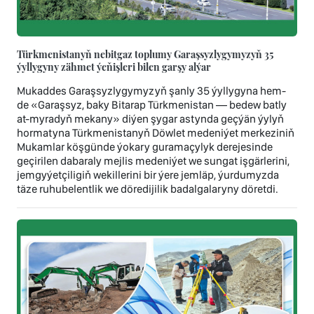
Türkmenistanyň nebitgaz toplumy Garaşsyzlygymyzyň 35
ýyllygyny zähmet ýeňişleri bilen garşy alýar
Mukaddes Garaşsyzlygymyzyň şanly 35 ýyllygyna hem-
de «Garaşsyz, baky Bitarap Türkmenistan — bedew batly
at-myradyň mekany» diýen şygar astynda geçýän ýylyň
hormatyna Türkmenistanyň Döwlet medeniýet merkeziniň
Mukamlar köşgünde ýokary guramaçylyk derejesinde
geçirilen dabaraly mejlis medeniýet we sungat işgärlerini,
jemgyýetçiligiň wekillerini bir ýere jemläp, ýurdumyzda
täze ruhubelentlik we döredijilik badalgalaryny döretdi.