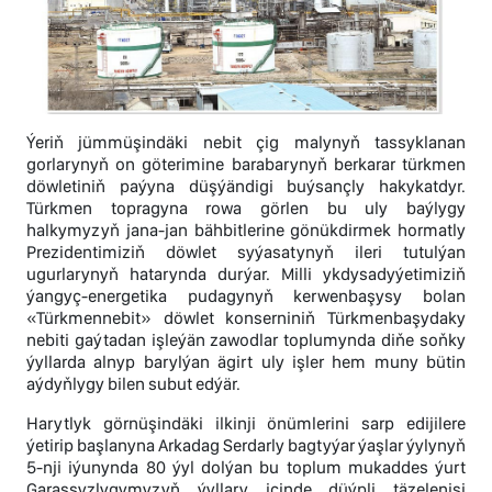
Ýeriň jümmüşindäki nebit çig malynyň tassyklanan
gorlarynyň on göterimine barabarynyň berkarar türkmen
döwletiniň paýyna düşýändigi buýsançly hakykatdyr.
Türkmen topragyna rowa görlen bu uly baýlygy
halkymyzyň jana-jan bähbitlerine gönükdirmek hormatly
Prezidentimiziň döwlet syýasatynyň ileri tutulýan
ugurlarynyň hatarynda durýar. Milli ykdysadyýetimiziň
ýangyç-energetika pudagynyň kerwenbaşysy bolan
«Türkmennebit» döwlet konserniniň Türkmenbaşydaky
nebiti gaýtadan işleýän zawodlar toplumynda diňe soňky
ýyllarda alnyp barylýan ägirt uly işler hem muny bütin
aýdyňlygy bilen subut edýär.
Harytlyk görnüşindäki ilkinji önümlerini sarp edijilere
ýetirip başlanyna Arkadag Serdarly bagtyýar ýaşlar ýylynyň
5-nji iýunynda 80 ýyl dolýan bu toplum mukaddes ýurt
Garaşsyzlygymyzyň ýyllary içinde düýpli täzelenişi