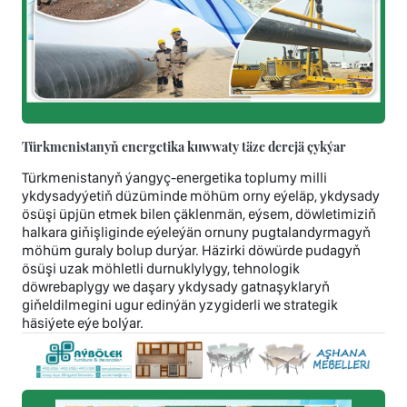
Türkmenistanyň energetika kuwwaty täze derejä çykýar
Türkmenistanyň ýangyç-energetika toplumy milli
ykdysadyýetiň düzüminde möhüm orny eýeläp, ykdysady
ösüşi üpjün etmek bilen çäklenmän, eýsem, döwletimiziň
halkara giňişliginde eýeleýän ornuny pugtalandyrmagyň
möhüm guraly bolup durýar. Häzirki döwürde pudagyň
ösüşi uzak möhletli durnuklylygy, tehnologik
döwrebaplygy we daşary ykdysady gatnaşyklaryň
giňeldilmegini ugur edinýän yzygiderli we strategik
häsiýete eýe bolýar.