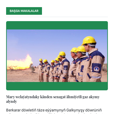
BAŞGA MAKALALAR
Mary welaýatyndaky känden senagat ähmiýetli gaz akymy
alyndy
Berkarar döwletiň täze eýýamynyň Galkynyşy döwrüniň