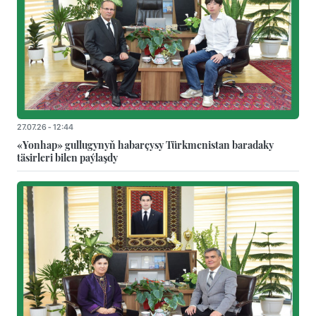
27.07.26 - 12:44
«Yonhap» gullugynyň habarçysy Türkmenistan baradaky
täsirleri bilen paýlaşdy