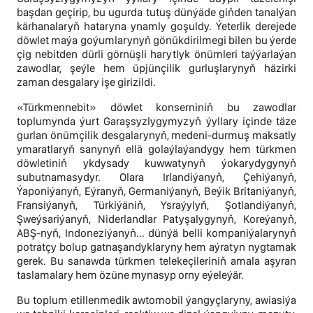
başdan geçirip, bu ugurda tutuş dünýäde giňden tanalýan
kärhanalaryň hataryna ynamly goşuldy. Ýeterlik derejede
döwlet maýa goýumlarynyň gönükdirilmegi bilen bu ýerde
çig nebitden dürli görnüşli harytlyk önümleri taýýarlaýan
zawodlar, şeýle hem üpjünçilik gurluşlarynyň häzirki
zaman desgalary işe girizildi.
«Türkmennebit» döwlet konserniniň bu zawodlar
toplumynda ýurt Garaşsyzlygymyzyň ýyllary içinde täze
gurlan önümçilik desgalarynyň, medeni-durmuş maksatly
ymaratlaryň sanynyň ellä golaýlaýandygy hem türkmen
döwletiniň ykdysady kuwwatynyň ýokarydygynyň
subutnamasydyr. Olara Irlandiýanyň, Çehiýanyň,
Ýaponiýanyň, Eýranyň, Germaniýanyň, Beýik Britaniýanyň,
Fransiýanyň, Türkiýäniň, Ysraýylyň, Şotlandiýanyň,
Şweýsariýanyň, Niderlandlar Patyşalygynyň, Koreýanyň,
ABŞ-nyň, Indoneziýanyň... dünýä belli kompaniýalarynyň
potratçy bolup gatnaşandyklaryny hem aýratyn nygtamak
gerek. Bu sanawda türkmen telekeçileriniň amala aşyran
taslamalary hem özüne mynasyp orny eýeleýär.
Bu toplum etillenmedik awtomobil ýangyçlaryny, awiasiýa