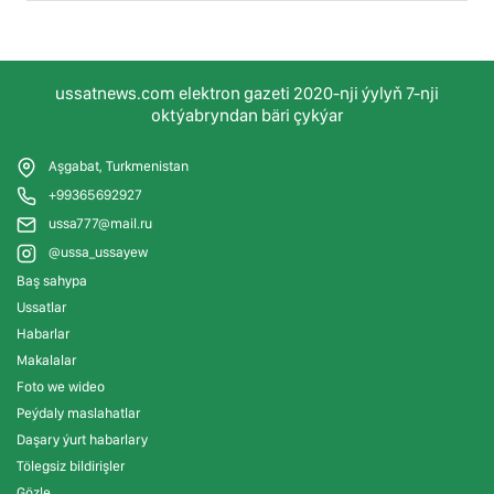
ussatnews.com elektron gazeti 2020-nji ýylyň 7-nji
oktýabryndan bäri çykýar
Aşgabat, Turkmenistan
+99365692927
ussa777@mail.ru
@ussa_ussayew
Baş sahypa
Ussatlar
Habarlar
Makalalar
Foto we wideo
Peýdaly maslahatlar
Daşary ýurt habarlary
Tölegsiz bildirişler
Gözle