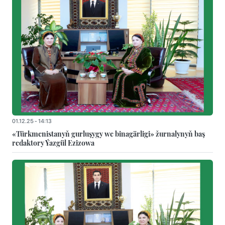
01.12.25 - 14:13
«Türkmenistanyň gurluşygy we binagärligi» žurnalynyň baş
redaktory Ýazgül Ezizowa