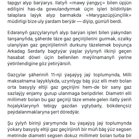
tapgyr alyp barýarys. Ilatyň «mawy ýangyç» bilen üpjün
edilişini has-da gowulandyrmak üçin işleri bildirilýän
talaplara laýyk alyp barmakda «Marygazüpjünçilik»
müdirligi bize uly ýardam berýär — diýip, gürrüň berdi.
Edaranyň gazçylarynyň alyp barýan işleri bilen ýakyndan
tanşanyňda, şäherde täze gaz geçirijilerini gurmak, ozalky
ulanylýan gaz geçirijileriniň durkuny täzelemek boýunça
Arkadag Serdarly bagtyýar ýaşlar ýylynyň ilkinji geçen
hasabat döwri üçin bellenilen meýilnamanyň ýerine
ýetirilendigine göz ýetirýärsiň.
Gazçylar şäheriniň 11-nji ýaşaýyş jaý toplumynda, Milli
maksatnama laýyklykda, uzynlygy bäş ýüz elli metr bolan
orta basyşly eltiji gaz geçirijini hem-de bir sany gaz
sazlaýjy enjamy gurup ulanmaga beripdirler. Diametri elli
millimetr bolan bu gaz geçiriji täze emele gelen ilatly ýeriň
hojalyklarynyň tebigy gazdan ygtybarly, bökdençsiz
peýdalanmaklaryna şert döredýär.
Şu ýylyň birinji ýarymynda bu ýaşaýyş jaý toplumynda
ýokary basyşly eltiji gaz geçirijiniň bir müň bäş ýüz segsen
metrinde diametri segsen dokuz millimetr bolan turba bir