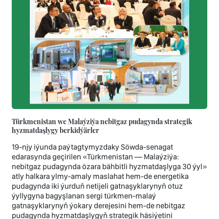
Türkmenistan we Malaýziýa nebitgaz pudagynda strategik
hyzmatdaşlygy berkidýärler
19-njy iýunda paýtagtymyzdaky Söwda-senagat
edarasynda geçirilen «Türkmenistan — Malaýziýa:
nebitgaz pudagynda özara bähbitli hyzmatdaşlyga 30 ýyl»
atly halkara ylmy-amaly maslahat hem-de energetika
pudagynda iki ýurduň netijeli gatnaşyklarynyň otuz
ýyllygyna bagyşlanan sergi türkmen-malaý
gatnaşyklarynyň ýokary derejesini hem-de nebitgaz
pudagynda hyzmatdaşlygyň strategik häsiýetini