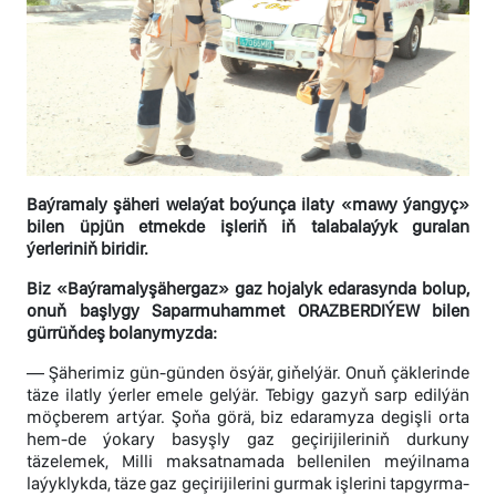
Baýramaly şäheri welaýat boýunça ilaty «mawy ýangyç»
bilen üpjün etmekde işleriň iň talabalaýyk guralan
ýerleriniň biridir.
Biz «Baýramalyşähergaz» gaz hojalyk edarasynda bolup,
onuň başlygy Saparmuhammet ORAZBERDIÝEW bilen
gürrüňdeş bolanymyzda:
— Şäherimiz gün-günden ösýär, giňelýär. Onuň çäklerinde
täze ilatly ýerler emele gelýär. Tebigy gazyň sarp edilýän
möçberem artýar. Şoňa görä, biz edaramyza degişli orta
hem-de ýokary basyşly gaz geçirijileriniň durkuny
täzelemek, Milli maksatnamada bellenilen meýilnama
laýyklykda, täze gaz geçirijilerini gurmak işlerini tapgyrma-