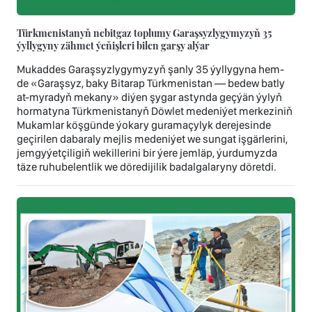
Türkmenistanyň nebitgaz toplumy Garaşsyzlygymyzyň 35
ýyllygyny zähmet ýeňişleri bilen garşy alýar
Mukaddes Garaşsyzlygymyzyň şanly 35 ýyllygyna hem-
de «Garaşsyz, baky Bitarap Türkmenistan — bedew batly
at-myradyň mekany» diýen şygar astynda geçýän ýylyň
hormatyna Türkmenistanyň Döwlet medeniýet merkeziniň
Mukamlar köşgünde ýokary guramaçylyk derejesinde
geçirilen dabaraly mejlis medeniýet we sungat işgärlerini,
jemgyýetçiligiň wekillerini bir ýere jemläp, ýurdumyzda
täze ruhubelentlik we döredijilik badalgalaryny döretdi.