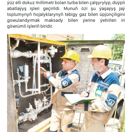
ýüz elli dokuz millimetr bolan turba bilen çalşyrylyp, düýpli
abatlaýyş işleri geçirildi. Munuň özi şu ýaşaýyş jaý
toplumynyň hojalyklarynyň tebigy gaz bilen üpjünçiligini
gowulandyrmak maksady bilen ýerine ýetirilen iri
göwrümli işleriň biridir.