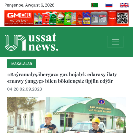
Penşenbe, Awgust 6, 2026
MAKALALAR
«Baýramalyşähergaz» gaz hojalyk edarasy ilaty
«mawy ýangyç» bilen bökdençsiz üpjün edýär
04:28 02.09.2023