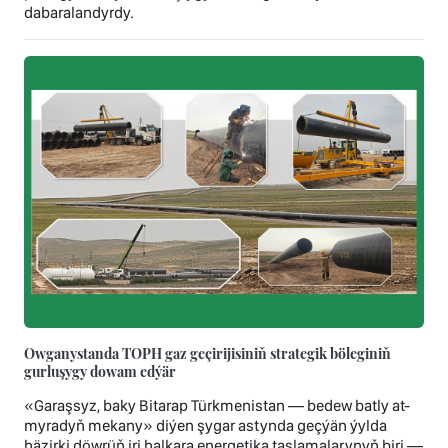
dabaralandyrdy.
Owganystanda TOPH gaz geçirijisiniň strategik böleginiň
gurluşygy dowam edýär
«Garaşsyz, baky Bitarap Türkmenistan — bedew batly at-
myradyň mekany» diýen şygar astynda geçýän ýylda
häzirki döwrüň iri halkara energetika taslamalarynyň biri —