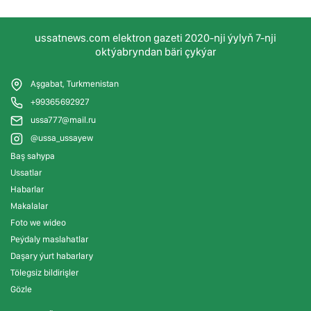
ussatnews.com elektron gazeti 2020-nji ýylyň 7-nji
oktýabryndan bäri çykýar
Aşgabat, Turkmenistan
+99365692927
ussa777@mail.ru
@ussa_ussayew
Baş sahypa
Ussatlar
Habarlar
Makalalar
Foto we wideo
Peýdaly maslahatlar
Daşary ýurt habarlary
Tölegsiz bildirişler
Gözle