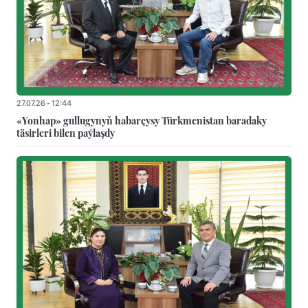
27.07.26 - 12:44
«Yonhap» gullugynyň habarçysy Türkmenistan baradaky
täsirleri bilen paýlaşdy