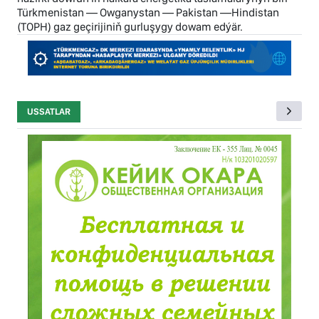
Türkmenistan — Owganystan — Pakistan —Hindistan
(TOPH) gaz geçirijiniň gurluşygy dowam edýär.
USSATLAR