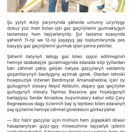
Şu ýylyň ikinji ýarymynda şäherde umumy uzynlygy
dokuz ýüz metr bolan içki gaz geçirijilerini gurmaklygyň
taslamasy hem taýýarlanyldy. Şol taslama esasynda
şäheriň 11-nji we 12-nji ýaşaýyş jaý toplumlarynda pes
basyşly gaz geçirijilerini gurmak işleri ýerine ýetiriler.
Şäheriň ilatynyň tebigy gaz bilen üpjün edilmeginiň
hemişe talabalaýyk guralmagynda edarada köp ýyllardan
bäri zähmet çekip gelýän halypa gazçylaryň saldamly
goşantlarynyň bardygyny aýtmak gerek. Olardan tehniki
howpsuzlyk inženeri Berdimyrat Amansähedow, içeri öý
gullugynyň slesary Reşid Abibulin, daşary gaz geçirijiler
gullugynyň slesary Taýmaz Bazarow, gaz hojalygynyň
barlaýjysy Serdar Annadow, buýurmalary kabul ediji Çary
Begnepesow dagy özleriniň baý iş tejribesi bilen edaranyň
ýaş işçilerine hemişe zähmet göreldesini görkezýärler.
— Biz häzir gazçylar üçin möhüm hem jogapkärli döwür
hasaplanylýan güýz-gyş möwsümine taýýarlyk işlerini
ýaýbaňlandyrdyk. Edaramyza degişli gaz sazlaýjy hem-de