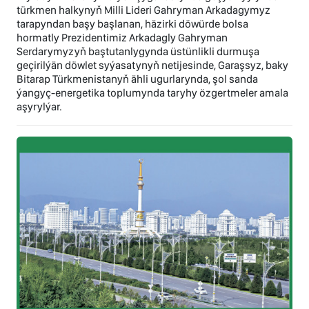
türkmen halkynyň Milli Lideri Gahryman Arkadagymyz
tarapyndan başy başlanan, häzirki döwürde bolsa
hormatly Prezidentimiz Arkadagly Gahryman
Serdarymyzyň baştutanlygynda üstünlikli durmuşa
geçirilýän döwlet syýasatynyň netijesinde, Garaşsyz, baky
Bitarap Türkmenistanyň ähli ugurlarynda, şol sanda
ýangyç-energetika toplumynda taryhy özgertmeler amala
aşyrylýar.