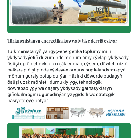
Türkmenistanyň energetika kuwwaty täze derejä çykýar
Türkmenistanyň ýangyç-energetika toplumy milli
ykdysadyýetiň düzüminde möhüm orny eýeläp, ykdysady
ösüşi üpjün etmek bilen çäklenmän, eýsem, döwletimiziň
halkara giňişliginde eýeleýän ornuny pugtalandyrmagyň
möhüm guraly bolup durýar. Häzirki döwürde pudagyň
ösüşi uzak möhletli durnuklylygy, tehnologik
döwrebaplygy we daşary ykdysady gatnaşyklaryň
giňeldilmegini ugur edinýän yzygiderli we strategik
häsiýete eýe bolýar.