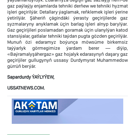
gaz paýlaýjy enjamlarda tehniki derňew we tehniki hyzmat
işleri geçirilýär. Detallary ýaglamak, reňklemek işleri ýerine
ýetirilýär. Şäheriň çägindäki ýerasty geçirijilerde gaz
syzmalaryny anyklamak üçin barlag işleri alnyp barylýar.
Gaz geçirijileri poslamadan goramak üçin ulanylýan katod
stansiýalar, gatlalar tehniki taýdan pugta gözden geçirilýär.
Munuň özi edaramyz boýunça möwsüme birkemsiz
taýýarlyk görmegimize ýardam berer — diýip,
«Baýramalyşähergaz» gaz hojalyk edarasynyň daşary gaz
geçirijiler gullugynyň ussasy Durdymyrat Muhammedow
gürrüň berýär.
Sapardurdy ÝAÝLYÝEW,
USSATNEWS.COM.