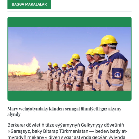
BAŞGA MAKALALAR
Mary welaýatyndaky känden senagat ähmiýetli gaz akymy
alyndy
Berkarar döwletiň täze eýýamynyň Galkynyşy döwrüniň
«Garaşsyz, baky Bitarap Türkmenistan — bedew batly at-
myradyň mekany» diýen şygar astynda geçýän ýylynda