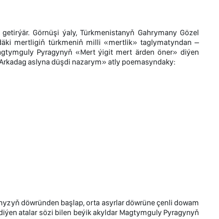
 getirýär. Görnüşi ýaly, Türkmenistanyň Gahrymany Gözel
äki mertligiň türkmeniň milli «mertlik» taglymatyndan –
Magtymguly Pyragynyň «Mert ýigit mert ärden öner» diýen
Arkadag aslyna düşdi nazarym» atly poemasyndaky:
ymyzyň döwründen başlap, orta asyrlar döwrüne çenli dowam
diýen atalar sözi bilen beýik akyldar Magtymguly Pyragynyň