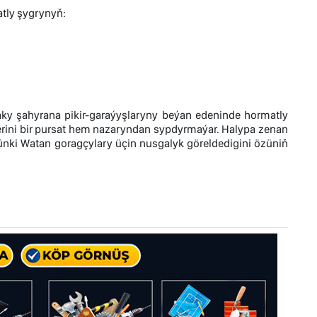
tly şygrynyň:
daky şahyrana pikir-garaýyşlaryny beýan edeninde hormatly
işlerini bir pursat hem nazaryndan sypdyrmaýar. Halypa zenan
ki Watan goragçylary üçin nusgalyk göreldedigini özüniň