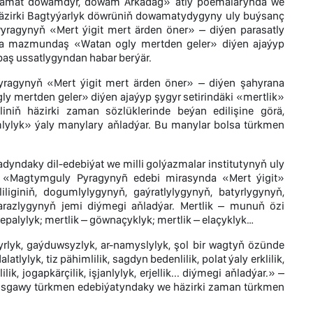
owamat dowamdyr, dowam Arkadag» atly poemalarynda we
ň häzirki Bagtyýarlyk döwrüniň dowamatydygyny uly buýsanç
yragynyň «Mert ýigit mert ärden öner» – diýen parasatly
yna mazmundaş «Watan ogly mertden geler» diýen ajaýyp
baş ussatlygyndan habar berýär.
yragynyň «Mert ýigit mert ärden öner» – diýen şahyrana
mertden geler» diýen ajaýyp şygyr setirindäki «mertlik»
niň häzirki zaman sözlüklerinde beýan edilişine görä,
damlylyk» ýaly manylary aňladýar. Bu manylar bolsa türkmen
yndaky dil-edebiýat we milli golýazmalar institutynyň uly
iň «Magtymguly Pyragynyñ edebi mirasynda «Mert ýigit»
iginiň, dogumlylygynyň, gaýratlylygynyň, batyrlygynyň,
parazlygynyň jemi diýmegi aňladýar. Mertlik – munuň özi
wepalylyk; mertlik – göwnaçyklyk; mertlik – elaçyklyk…
lyk, gaýduwsyzlyk, ar-namyslylyk, şol bir wagtyň özünde
atlylyk, tiz pähimlilik, sagdyn bedenlilik, polat ýaly erklilik,
ik, jogapkärçilik, işjanlylyk, erjellik... diýmegi aňladýar.» –
nusgawy türkmen edebiýatyndaky we häzirki zaman türkmen