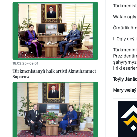
Türkmenist
Watan ogly 
Ömürlik öm
Il Ogly deý
Türkmenini
Prezidentim
şahyrymyz 
18.02.25 - 09:01
liriki eserle
Türkmenistanyň halk artisti Akmuhammet
Saparow
Toýly Jänä
Mary welaý