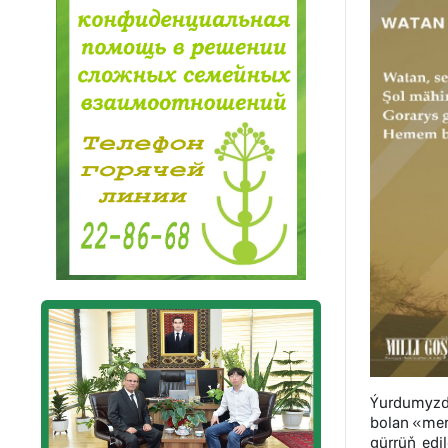
Ýurdumyzda
bolan «mer
gürrüň edi