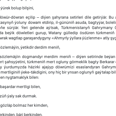
 ýürek bolup bilşini,
döwür-döwran eçilip – diýen şahyrana setirleri dile getirýär.
atasynyň ýoluny dowam etdirip, il-gününiň asuda, bagtyýar, bole
ňe sürýär. Ýeri gelende aýtsak, Türkmenistanyň Gahrymany 
a beýik döwletleri gurup, Watany gülledip ösdüren türkmeniň 
wrak wagtlap garaşandygyny «Ahmyrly ýyllara ýüzlenme» atly şy
özlemäýin, ýetikdir derdim meniň,
 sözlemäýin dogmandyr merdim meniň – diýen setirinde beýan
rt şahsyýetini, türkmeniň mert ogluny görmeklik bagty Berkarar 
y ýurdumyzda häzirki ajaýyp döwrümizi esaslandyran Gahryma
 mertliginiň ýeke-täkdigini, ony hiç bir ynsan oglunyň gaýtala
len nygtamaklyk bilen:
 başardar mertligi bilen,
züň ýaly sak durmak.
 gözläp bolmaz her kimden,
rkinden, bäri berkinden,