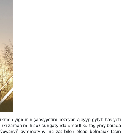
kmen ýigidiniň şahsyýetini bezeýän ajaýyp gylyk-häsiýeti
zirki zaman milli söz sungatynda «mertlik» taglymy barada
lyýewanyň gymmatyny hiç zat bilen ölçäp bolmajak täsin