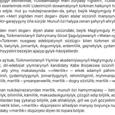
şygyr setirlerinde, «Dowamdadyr mert zürýady Ýigidiň», «D
riki eserlerinde milli Liderimiziň dowamatynyň türkmen halkyny
n edýär. Hut şu nukdaýnazardan-da, şahyr, beýik Magtymguly P
len «Mert ýigitden mert dogar» diýen atalar sözüniň manys
ikir-garaýyşyny öňe sürýär. Munuň özi halypa zenan şahyryň aňry
tden mert dogar» diýen atalar sözündäki, beýik Magtymguly P
ky, Türkmenistanyň Gahrymany Gözel Şagulyýewanyň «Watan ogly 
«Türkmen nusgawy edebiýatynyň sözlügi» bilen türkmen dili
, batyrlyk, jomartlyk, dogumlylyk, erdemlilik, gaýratlylyk, çy
ahsyýetini bezeýän ajaýyp gylyk-häsiýetlerdir.
de aýtsak, Türkmenistanyň Ylymlar akademiýasynyň Magtymguly ad
i, dil-edebiýat ylymlarynyň kandidaty Käbe Borjakowa özün
 atly ylmy makalasynda: ««Mertlik» – erkek adamyň pähimlil
iniň, çydamlylygynyň, jomartlygynyň, rehimliliginiň, myhman
lik; mertlik – ynsanperwerlik; mertlik – dogry sözlülik; mertlik – 
man nukdaýnazaryndan mertlik, munuň özi hamyrmaýasy – batyr
k, bilimlilik, kämillik, maksadaokgunlylyk, çözgüt edip biljilik, adal
tlardan baş çykaryp bilijilik, päk ahlaklylyk, giň we çuň gözýetimlil
emeklik bilen, «mertlik» düşünjesini aňladýan manysy boýunça 
aky «mertlik» düşünjesi diýen iki topara bölýär.