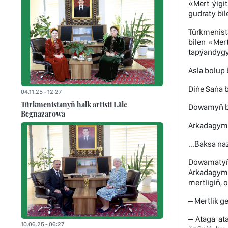
«Mert ýigi
gudraty bil
Türkmenist
bilen «Mer
tapýandyg
Asla bolup 
Diňe Saňa b
04.11.25 - 12:27
Türkmenistanyň halk artisti Läle
Dowamyň ba
Begnazarowa
Arkadagym,
...Baksa na
Dowamatyň 
Arkadagymy
mertligiň,
– Mertlik ge
– Ataga at
10.06.25 - 06:27