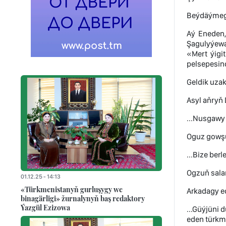
Beýdäýmege
Aý Eneden,
Şagulyýewa
«Mert ýigi
pelsepesin
Geldik uza
Asyl aňryň
...Nusgawy
Oguz gowşu
...Bize ber
Ogzuň sala
01.12.25 - 14:13
«Türkmenistanyň gurluşygy we
Arkadagy e
binagärligi» žurnalynyň baş redaktory
Ýazgül Ezizowa
...Güýjüni
eden türkme