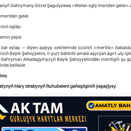
anyň Gahrymany Gözel Şagulyýewa «Watan ogly mertden geler» a
mertden geler,
rüni egläp.
 ismin ýaýar
 bar eýläp. – diýen ajaýyp setirlerinde özüniň «mertlik» babat
iziň Beýik Şahsyýetini, il-ýurt bähbitli amala aşyrýan ägirt uly 
Gahryman Arkadagymyzyň Beýik Şahsyýetindäki mertligiň şu gün
rinde belleýär.
dow,
atynyň Mary etrabynyň Ruhubelent geňeşliginiň ýaşaýjysy.