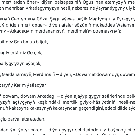
t mert ärden öner» diýen pelsepesiniň Oguz han atamyzyň m
en mähriban Arkadagymyzyň nesil, neberesine ýaýrandygyny uly b
anyň Gahrymany Gözel Şagulyýewa beýik Magtymguly Pyragynyň
t ýigitden mert dogar» diýen atalar sözüniň mukaddes Watan
yny «Arkadagym merdanamsyň, merdimsiň» poemasynyň:
bilmez Sen bolup biljek,
agly ertämiz Gerçek,
rlygy yzyň eýerjek,
 Merdanamsyň, Merdimsiň – diýen, «Dowamat dowamdyr, dowam
zaryňy Kerim ýatladýar,
dowam, dowam Arkadag! – diýen ajaýyp şygyr setirlerinde belle
zyň agtygynyň keşbindäki mertlik gylyk-häsiýetiniň nesil-
 onuň kakasyna kakasynyň kakasyndan geçendigini, edebi dilde a
çip barýar at:a atadan,
adan ýol ýatyr bärde – diýen şygyr setirlerinde uly buýsanç b