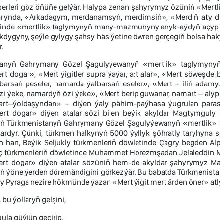
erleri göz öňüňe gelýär. Halypa zenan şahyrymyz özüniň «Mertli
larynda, «Arkadagym, merdanamsyň, merdimsiň», «Merdiň aty d
rlerinde «mertlik» taglymynyň many-mazmunyny anyk-aýdyň açyp 
kdygyny, şeýle gylygy şahsy häsiýetine öwren gerçegiň bolsa ha
r.
tanyň Gahrymany Gözel Şagulyýewanyň «mertlik» taglymyny
rt dogar», «Mert ýigitler supra ýaýar, a:t alar», «Mert söweşde 
barsaň peseler, namarda ýalbarsaň eseler», «Mert – iliň ada
zi ýeke, namardyň özi ýeke», «Mert berip guwanar, namart – aly
art–ýoldaşyndan» – diýen ýaly pähim-paýhasa ýugrulan paras
ert dogar» diýen atalar sözi bilen beýik akyldar Magtymguly
iň Türkmenistanyň Gahrymany Gözel Şagulyýewanyň «mertlik»
ardyr. Çünki, türkmen halkynyň 5000 ýyllyk şöhratly taryhyn
 han, Beýik Seljukly türkmenleriň döwletinde Çagry begden Alp A
 türkmenleriň döwletinde Muhammet Horezmşadan Jelaleddin Me
ert dogar» diýen atalar sözüniň hem-de akyldar şahyrymyz M
iň ýöne ýerden döremändigini görkezýär. Bu babatda Türkmenist
 Pyraga nezire hökmünde ýazan «Mert ýigit mert ärden öner» atl
 bu ýollaryň gelşini,
ula güýjün geçirip.