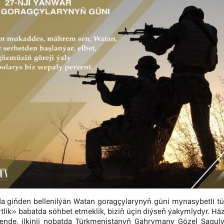
 giňden bellenilýän Watan goragçylarynyň güni mynasybetli tür
tlik» babatda söhbet etmeklik, biziň üçin diýseň ýakymlydyr. Hä
lende, ilkinji nobatda Türkmenistanyň Gahrymany Gözel Şagu