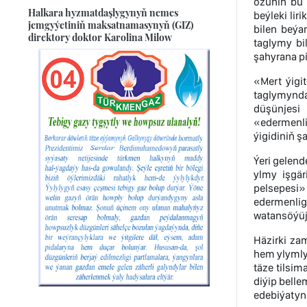
özüniň bu 
Halkara hyzmatdaşlygynyň nemes
beýleki li
jemgyýetiniň maksatnamasynyň (GIZ)
bilen beýa
direktory doktor Karolina Milow
taglymy bi
şahyrana p
«Mert ýigi
taglymynda
düşünjesi 
«edermenlik
ýigidiniň ş
Ýeri gelen
ylmy işgär
pelsepesi»
edermenlig
watansöýüji
Häzirki za
hem ylymlyly
täze tilsima
diýip bell
edebiýatynd