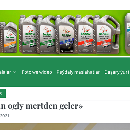
lalar
Foto we wideo
Peýdaly maslahatlar
Daşary ýurt
R
n ogly mertden geler»
.2021