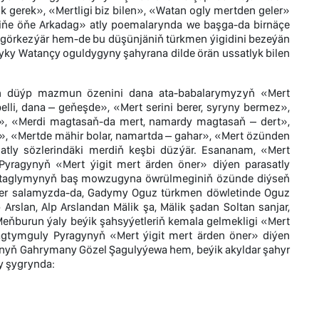
k gerek», «Mertligi biz bilen», «Watan ogly mertden geler»
iňe öňe Arkadag» atly poemalarynda we başga-da birnäçe
görkezýär hem-de bu düşünjäniň türkmen ýigidini bezeýän
kyky Watançy oguldygyny şahyrana dilde örän ussatlyk bilen
ň düýp mazmun özenini dana ata-babalarymyzyň «Mert
belli, dana – geňeşde», «Mert serini berer, syryny bermez»,
my», «Merdi magtasaň-da mert, namardy magtasaň – dert»,
p», «Mertde mähir bolar, namartda – gahar», «Mert özünden
atly sözlerindäki merdiň keşbi düzýär. Esananam, «Mert
 Pyragynyň «Mert ýigit mert ärden öner» diýen parasatly
 taglymynyň baş mowzugyna öwrülmeginiň özünde diýseň
a ser salamyzda-da, Gadymy Oguz türkmen döwletinde Oguz
rslan, Alp Arslandan Mälik şa, Mälik şadan Soltan sanjar,
ňburun ýaly beýik şahsyýetleriň kemala gelmekligi «Mert
agtymguly Pyragynyň «Mert ýigit mert ärden öner» diýen
anyň Gahrymany Gözel Şagulyýewa hem, beýik akyldar şahyr
y şygrynda: