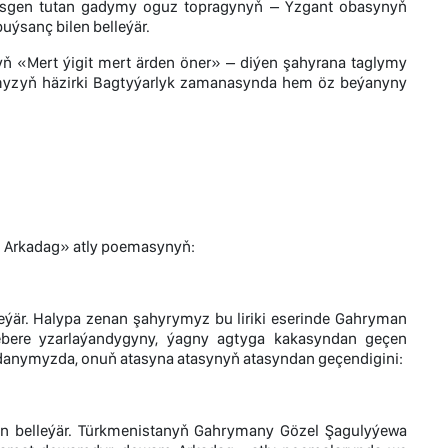
esgen tutan gadymy oguz topragynyň – Yzgant obasynyň
uýsanç bilen belleýär.
 «Mert ýigit mert ärden öner» – diýen şahyrana taglymy
ymyzyň häzirki Bagtyýarlyk zamanasynda hem öz beýanyny
 Arkadag» atly poemasynyň:
ýär. Halypa zenan şahyrymyz bu liriki eserinde Gahryman
nebere yzarlaýandygyny, ýagny agtyga kakasyndan geçen
ýdanymyzda, onuň atasyna atasynyň atasyndan geçendigini:
ilen belleýär. Türkmenistanyň Gahrymany Gözel Şagulyýewa