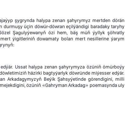
 Bu ajaýyp şygrynda halypa zenan şahyrymyz mertden dörän
lin durmuşy üçin döwür-döwran eçilýändigi baradaky taryhy
Gözel Şagulyýewanyň özi hem, bäş müň ýyllyk şöhratly
mert ýigitleriniň dowamaty bolan mert nesillerine ýarym
grynyň:
 edýär. Ussat halypa zenan şahyrymyza özüniň ömürboýy
döwletimiziň häzirki bagtyýarlyk döwründe miýesser edýär.
n Arkadagymyzyň Beýik Şahsyýetinde görendigini, milli
p bilmejekdigini, özüniň «Gahryman Arkadag» poemasynda uly