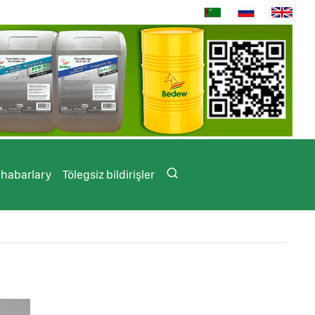
 habarlary
Tölegsiz bildirişler