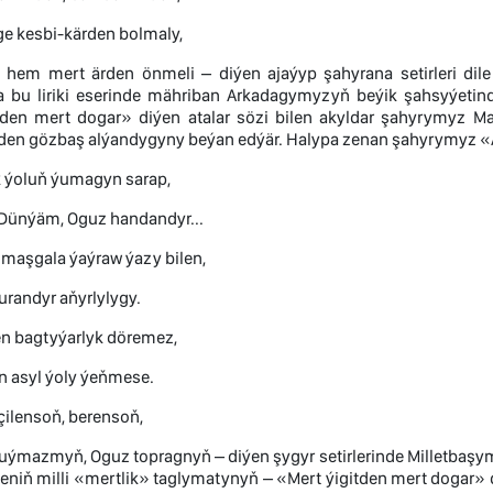
 kesbi-kärden bolmaly,
 hem mert ärden önmeli – diýen ajaýyp şahyrana setirleri dile
 bu liriki eserinde mähriban Arkadagymyzyň beýik şahsyýetind
tden mert dogar» diýen atalar sözi bilen akyldar şahyrymyz 
den gözbaş alýandygyny beýan edýär. Halypa zenan şahyrymyz «
k ýoluň ýumagyn sarap,
 Dünýäm, Oguz handandyr...
 maşgala ýaýraw ýazy bilen,
randyr aňyrlylygy.
len bagtyýarlyk döremez,
n asyl ýoly ýeňmese.
çilensoň, berensoň,
 duýmazmyň, Oguz topragnyň – diýen şygyr setirlerinde Milletbaş
niň milli «mertlik» taglymatynyň – «Mert ýigitden mert dogar» 