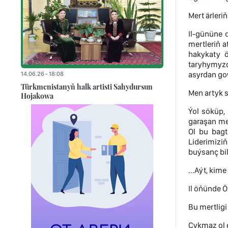
Mert ärleriň
Il-gününe 
mertleriň 
hakykaty ö
taryhymyzd
asyrdan go
14.06.26 - 18:08
Türkmenistanyň halk artisti Sahydursun
Men artyk s
Hojakowa
Ýol söküp,
garaşan me
Ol bu bagt
Liderimiziň
buýsanç bi
...Aýt, kime
Il öňünde Ö
Bu mertligi
Çykmaz ol e