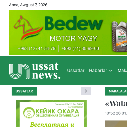
Anna, Awgust 7, 2026
Ussatlar
Habarlar
Maka
USSATLAR
MAKALALA
«Wata
10:52 26.01