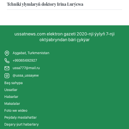
Tehniki ylymlaryň doktory Irina Lurýewa
ussatnews.com elektron gazeti 2020-nji ýylyň 7-nji
oktýabryndan bäri çykýar
Aşgabat, Turkmenistan
+99365692927
ussa777@mail.ru
@ussa_ussayew
Baş sahypa
Ussatlar
Habarlar
Makalalar
Foto we wideo
Peýdaly maslahatlar
Daşary ýurt habarlary