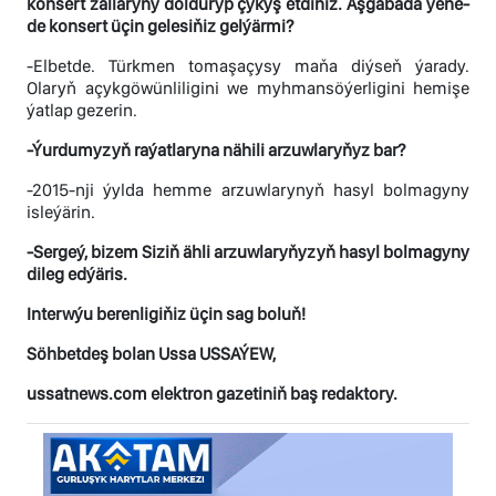
konsert zallaryny dolduryp çykyş etdiňiz. Aşgabada ýene-
de konsert üçin gelesiňiz gelýärmi?
-Elbetde. Türkmen tomaşaçysy maňa diýseň ýarady.
Olaryň açykgöwünliligini we myhmansöýerligini hemişe
ýatlap gezerin.
-Ýurdumyzyň raýatlaryna nähili arzuwlaryňyz bar?
-2015-nji ýylda hemme arzuwlarynyň hasyl bolmagyny
isleýärin.
-Sergeý, bizem Siziň ähli arzuwlaryňyzyň hasyl bolmagyny
dileg edýäris.
Interwýu berenligiňiz üçin sag boluň!
Söhbetdeş bolan Ussa USSAÝEW,
ussatnews.com elektron gazetiniň baş redaktory.