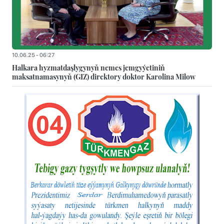
10.06.25 - 06:27
Halkara hyzmatdaşlygynyň nemes jemgyýetiniň
maksatnamasynyň (GIZ) direktory doktor Karolina Milow