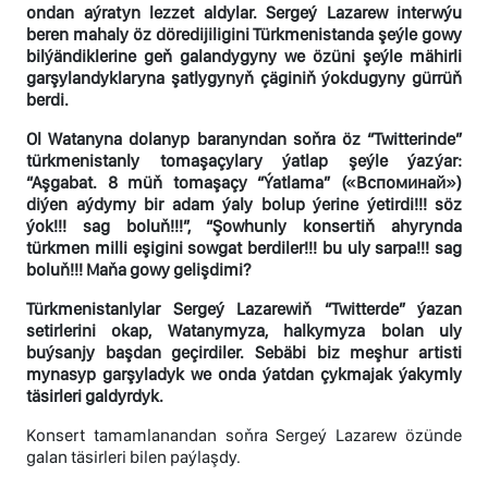
ondan aýratyn lezzet aldylar. Sergeý Lazarew interwýu
beren mahaly öz döredijiligini Türkmenistanda şeýle gowy
bilýändiklerine geň galandygyny we özüni şeýle mähirli
garşylandyklaryna şatlygynyň çäginiň ýokdugyny gürrüň
berdi.
Ol Watanyna dolanyp baranyndan soňra öz “Twitterinde”
türkmenistanly tomaşaçylary ýatlap şeýle ýazýar:
“Aşgabat. 8 müň tomaşaçy “Ýatlama” («Вспоминай»)
diýen aýdymy bir adam ýaly bolup ýerine ýetirdi!!! söz
ýok!!! sag boluň!!!”, “Şowhunly konsertiň ahyrynda
türkmen milli eşigini sowgat berdiler!!! bu uly sarpa!!! sag
boluň!!! Maňa gowy gelişdimi?
Türkmenistanlylar Sergeý Lazarewiň “Twitterde” ýazan
setirlerini okap, Watanymyza, halkymyza bolan uly
buýsanjy başdan geçirdiler. Sebäbi biz meşhur artisti
mynasyp garşyladyk we onda ýatdan çykmajak ýakymly
täsirleri galdyrdyk.
Konsert tamamlanandan soňra Sergeý Lazarew özünde
galan täsirleri bilen paýlaşdy.