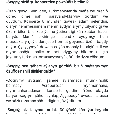
-Sergeý, siziň şu konsertden göwnüňiz bitdimi?
-Örän gowy. Birinjiden, Türkmenistanda maňa we meniň
döredijiligime nähili garaýandyklaryny gördüm we
duýdum. Konserte 8 müňden gowrak adam gelendigi,
olaryň hemmesiniňem meniň aýdymlarymy bilýändigi we
özüm bilen bilelikde ýerine ýetirendigi kän zatdan habar
berýär. Meniň pikirimçe, islendik aýdymçy hem
muşdaklary şeýle derejede hormat goýanda özüni bagtly
duýar. Çykyşymyň dowam edýän mahaly bu akýürekli we
myhmansöýer halka minnetdarlygymy bildirmek üçin
joşgunly türkmen tomaşaçysynyň öňünde dyza çökdüm.
-Sergeý, sen şähere aýlanyp gördüň, biziň paýtagtymyz
özüňde nähili täsirler galdy?
-Dogrymy aýtsam, şähere aýlanmaga mümkinçilik
bolmady. Aeroportdan myhmanhana,
myhmanhanadanam konserte geldim. Ýöne ulagda
barýan wagtym şäheri synlap, Aşgabadyň owadan, arassa
we häzirki zaman şäheridigine göz ýetirdim.
-Sergeý, siz tanymal artist. Dünýäniň kän ýurtlarynda