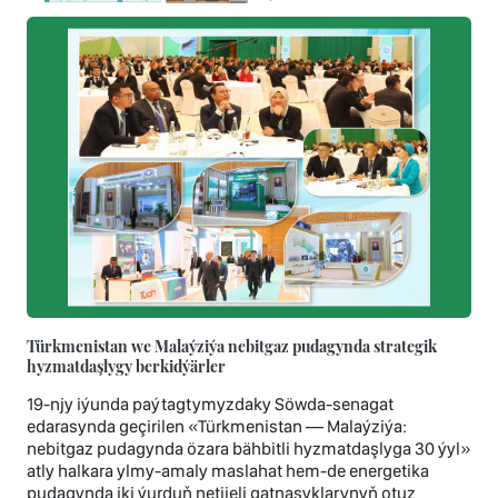
Türkmenistan we Malaýziýa nebitgaz pudagynda strategik
hyzmatdaşlygy berkidýärler
19-njy iýunda paýtagtymyzdaky Söwda-senagat
edarasynda geçirilen «Türkmenistan — Malaýziýa:
nebitgaz pudagynda özara bähbitli hyzmatdaşlyga 30 ýyl»
atly halkara ylmy-amaly maslahat hem-de energetika
pudagynda iki ýurduň netijeli gatnaşyklarynyň otuz