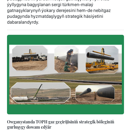
ýyllygyna bagyşlanan sergi türkmen-malaý
gatnaşyklarynyň ýokary derejesini hem-de nebitgaz
pudagynda hyzmatdaşlygyň strategik häsiýetini
dabaralandyrdy.
Owganystanda TOPH gaz geçirijisiniň strategik böleginiň
gurluşygy dowam edýär