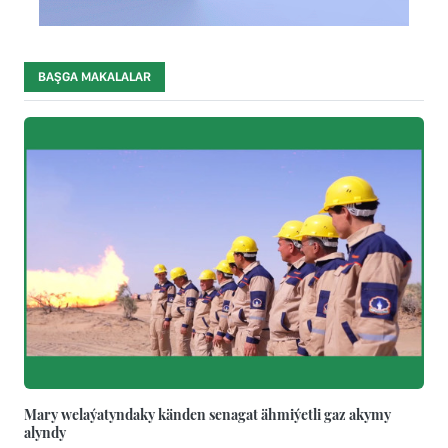
BAŞGA MAKALALAR
Mary welaýatyndaky känden senagat ähmiýetli gaz akymy
alyndy