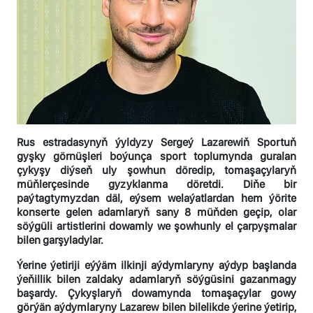
Rus estradasynyň ýyldyzy Sergeý Lazarewiň Sportuň
gyşky görnüşleri boýunça sport toplumynda guralan
çykyşy diýseň uly şowhun döredip, tomaşaçylaryň
müňlerçesinde gyzyklanma döretdi. Diňe bir
paýtagtymyzdan däl, eýsem welaýatlardan hem ýörite
konserte gelen adamlaryň sany 8 müňden geçip, olar
söýgüli artistlerini dowamly we şowhunly el çarpyşmalar
bilen garşyladylar.
Ýerine ýetiriji eýýäm ilkinji aýdymlaryny aýdyp başlanda
ýeňillik bilen zaldaky adamlaryň söýgüsini gazanmagy
başardy. Çykyşlaryň dowamynda tomaşaçylar gowy
görýän aýdymlaryny Lazarew bilen bilelikde ýerine ýetirip,