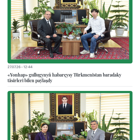
27.07.26 - 12:44
«Yonhap» gullugynyň habarçysy Türkmenistan baradaky
täsirleri bilen paýlaşdy