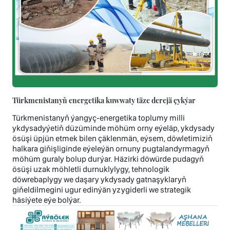
Türkmenistanyň energetika kuwwaty täze derejä çykýar
Türkmenistanyň ýangyç-energetika toplumy milli
ykdysadyýetiň düzüminde möhüm orny eýeläp, ykdysady
ösüşi üpjün etmek bilen çäklenmän, eýsem, döwletimiziň
halkara giňişliginde eýeleýän ornuny pugtalandyrmagyň
möhüm guraly bolup durýar. Häzirki döwürde pudagyň
ösüşi uzak möhletli durnuklylygy, tehnologik
döwrebaplygy we daşary ykdysady gatnaşyklaryň
giňeldilmegini ugur edinýän yzygiderli we strategik
häsiýete eýe bolýar.