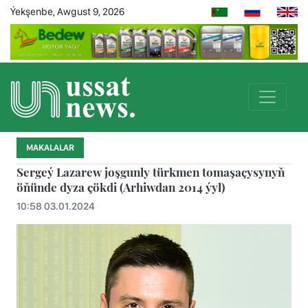
Ýekşenbe, Awgust 9, 2026
MAKALALAR
Sergeý Lazarew joşgunly türkmen tomaşaçysynyň
öňünde dyza çökdi (Arhiwdan 2014 ýyl)
10:58 03.01.2024