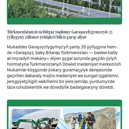
Türkmenistanyň nebitgaz toplumy Garaşsyzlygymyzyň 35
ýyllygyny zähmet ýeňişleri bilen garşy alýar
Mukaddes Garaşsyzlygymyzyň şanly 35 ýyllygyna hem-
de «Garaşsyz, baky Bitarap Türkmenistan — bedew batly
at-myradyň mekany» diýen şygar astynda geçýän ýylyň
hormatyna Türkmenistanyň Döwlet medeniýet merkeziniň
Mukamlar köşgünde ýokary guramaçylyk derejesinde
geçirilen dabaraly mejlis medeniýet we sungat işgärlerini,
jemgyýetçiligiň wekillerini bir ýere jemläp, ýurdumyzda
täze ruhubelentlik we döredijilik badalgalaryny döretdi.