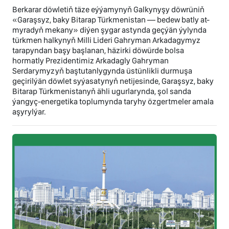
Berkarar döwletiň täze eýýamynyň Galkynyşy döwrüniň
«Garaşsyz, baky Bitarap Türkmenistan — bedew batly at-
myradyň mekany» diýen şygar astynda geçýän ýylynda
türkmen halkynyň Milli Lideri Gahryman Arkadagymyz
tarapyndan başy başlanan, häzirki döwürde bolsa
hormatly Prezidentimiz Arkadagly Gahryman
Serdarymyzyň baştutanlygynda üstünlikli durmuşa
geçirilýän döwlet syýasatynyň netijesinde, Garaşsyz, baky
Bitarap Türkmenistanyň ähli ugurlarynda, şol sanda
ýangyç-energetika toplumynda taryhy özgertmeler amala
aşyrylýar.