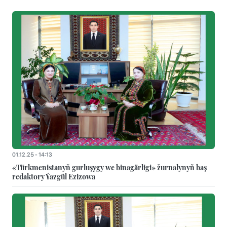
01.12.25 - 14:13
«Türkmenistanyň gurluşygy we binagärligi» žurnalynyň baş
redaktory Ýazgül Ezizowa