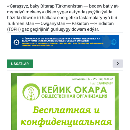
«Garaşsyz, baky Bitarap Türkmenistan — bedew batly at-
myradyň mekany» diýen şygar astynda geçýän ýylda
häzirki döwrüň iri halkara energetika taslamalarynyň biri —
Türkmenistan — Owganystan — Pakistan —Hindistan
(TOPH) gaz geçirijiniň gurluşygy dowam edýär.
USSATLAR