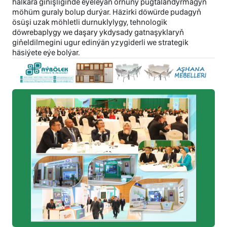
halkara giňişliginde eýeleýän ornuny pugtalandyrmagyň
möhüm guraly bolup durýar. Häzirki döwürde pudagyň
ösüşi uzak möhletli durnuklylygy, tehnologik
döwrebaplygy we daşary ykdysady gatnaşyklaryň
giňeldilmegini ugur edinýän yzygiderli we strategik
häsiýete eýe bolýar.