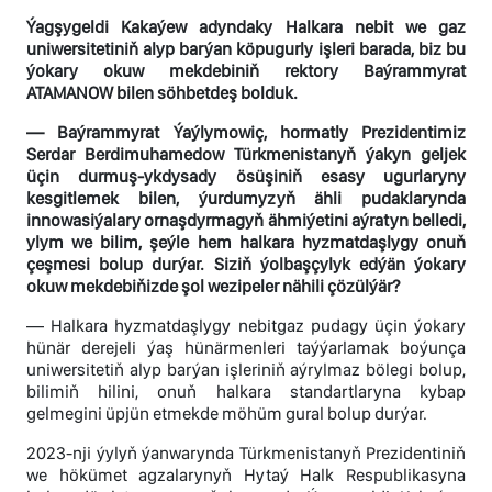
Ýagşygeldi Kakaýew adyndaky Halkara nebit we gaz
uniwersitetiniň alyp barýan köpugurly işleri barada, biz bu
ýokary okuw mekdebiniň rektory Baýrammyrat
ATAMANOW bilen söhbetdeş bolduk.
— Baýrammyrat Ýaýlymowiç, hormatly Prezidentimiz
Serdar Berdimuhamedow Türkmenistanyň ýakyn geljek
üçin durmuş-ykdysady ösüşiniň esasy ugurlaryny
kesgitlemek bilen, ýurdumyzyň ähli pudaklarynda
innowasiýalary ornaşdyrmagyň ähmiýetini aýratyn belledi,
ylym we bilim, şeýle hem halkara hyzmatdaşlygy onuň
çeşmesi bolup durýar. Siziň ýolbaşçylyk edýän ýokary
okuw mekdebiňizde şol wezipeler nähili çözülýär?
— Halkara hyzmatdaşlygy nebitgaz pudagy üçin ýokary
hünär derejeli ýaş hünärmenleri taýýarlamak boýunça
uniwersitetiň alyp barýan işleriniň aýrylmaz bölegi bolup,
bilimiň hilini, onuň halkara standartlaryna kybap
gelmegini üpjün etmekde möhüm gural bolup durýar.
2023-nji ýylyň ýanwarynda Türkmenistanyň Prezidentiniň
we hökümet agzalarynyň Hytaý Halk Respublikasyna