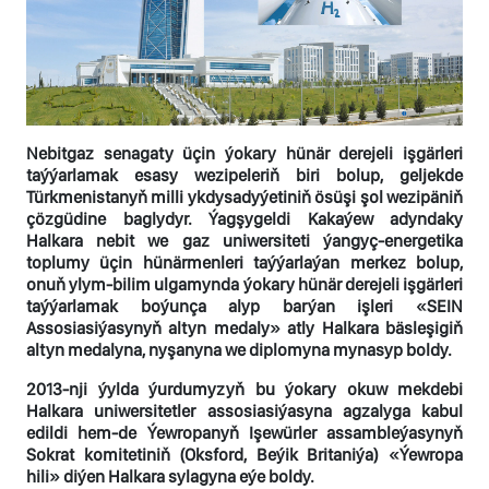
Nebitgaz senagaty üçin ýokary hünär derejeli işgärleri
taýýarlamak esasy wezipeleriň biri bolup, geljekde
Türkmenistanyň milli ykdysadyýetiniň ösüşi şol wezipäniň
çözgüdine baglydyr. Ýagşygeldi Kakaýew adyndaky
Halkara nebit we gaz uniwersiteti ýangyç-energetika
toplumy üçin hünärmenleri taýýarlaýan merkez bolup,
onuň ylym-bilim ulgamynda ýokary hünär derejeli işgärleri
taýýarlamak boýunça alyp barýan işleri «SEIN
Assosiasiýasynyň altyn medaly» atly Halkara bäsleşigiň
altyn medalyna, nyşanyna we diplomyna mynasyp boldy.
2013-nji ýylda ýurdumyzyň bu ýokary okuw mekdebi
Halkara uniwersitetler assosiasiýasyna agzalyga kabul
edildi hem-de Ýewropanyň Işewürler assambleýasynyň
Sokrat komitetiniň (Oksford, Beýik Britaniýa) «Ýewropa
hili» diýen Halkara sylagyna eýe boldy.