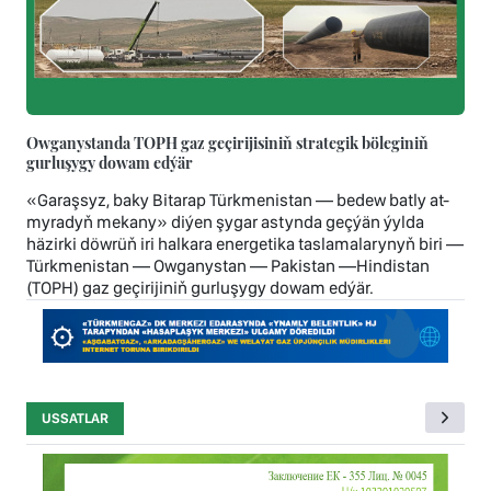
Owganystanda TOPH gaz geçirijisiniň strategik böleginiň
gurluşygy dowam edýär
«Garaşsyz, baky Bitarap Türkmenistan — bedew batly at-
myradyň mekany» diýen şygar astynda geçýän ýylda
häzirki döwrüň iri halkara energetika taslamalarynyň biri —
Türkmenistan — Owganystan — Pakistan —Hindistan
(TOPH) gaz geçirijiniň gurluşygy dowam edýär.
USSATLAR