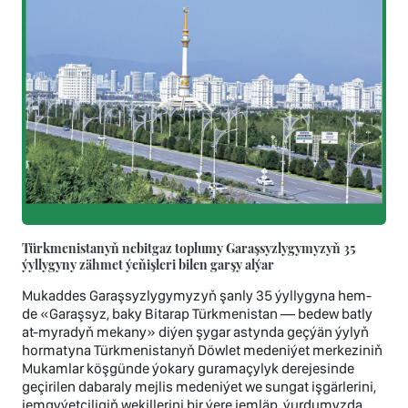
Türkmenistanyň nebitgaz toplumy Garaşsyzlygymyzyň 35
ýyllygyny zähmet ýeňişleri bilen garşy alýar
Mukaddes Garaşsyzlygymyzyň şanly 35 ýyllygyna hem-
de «Garaşsyz, baky Bitarap Türkmenistan — bedew batly
at-myradyň mekany» diýen şygar astynda geçýän ýylyň
hormatyna Türkmenistanyň Döwlet medeniýet merkeziniň
Mukamlar köşgünde ýokary guramaçylyk derejesinde
geçirilen dabaraly mejlis medeniýet we sungat işgärlerini,
jemgyýetçiligiň wekillerini bir ýere jemläp, ýurdumyzda