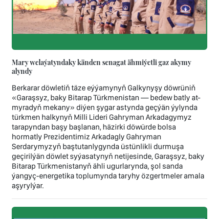
Mary welaýatyndaky känden senagat ähmiýetli gaz akymy
alyndy
Berkarar döwletiň täze eýýamynyň Galkynyşy döwrüniň
«Garaşsyz, baky Bitarap Türkmenistan — bedew batly at-
myradyň mekany» diýen şygar astynda geçýän ýylynda
türkmen halkynyň Milli Lideri Gahryman Arkadagymyz
tarapyndan başy başlanan, häzirki döwürde bolsa
hormatly Prezidentimiz Arkadagly Gahryman
Serdarymyzyň baştutanlygynda üstünlikli durmuşa
geçirilýän döwlet syýasatynyň netijesinde, Garaşsyz, baky
Bitarap Türkmenistanyň ähli ugurlarynda, şol sanda
ýangyç-energetika toplumynda taryhy özgertmeler amala
aşyrylýar.