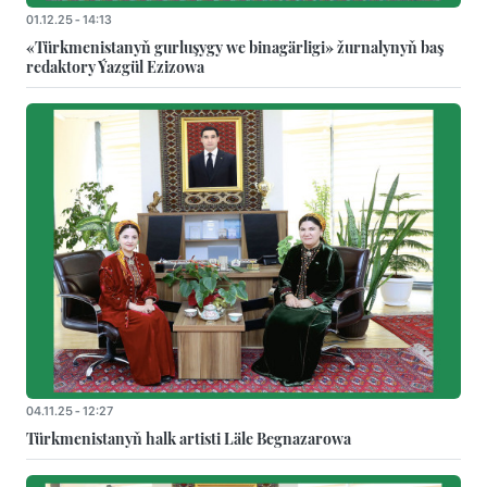
01.12.25 - 14:13
«Türkmenistanyň gurluşygy we binagärligi» žurnalynyň baş
redaktory Ýazgül Ezizowa
04.11.25 - 12:27
Türkmenistanyň halk artisti Läle Begnazarowa