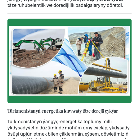
täze ruhubelentlik we döredijilik badalgalaryny döretdi.
Türkmenistanyň energetika kuwwaty täze derejä çykýar
Türkmenistanyň ýangyç-energetika toplumy milli
ykdysadyýetiň düzüminde möhüm orny eýeläp, ykdysady
ösüşi üpjün etmek bilen çäklenmän, eýsem, döwletimiziň