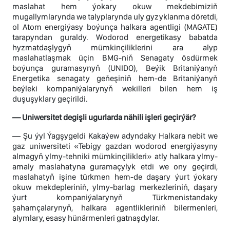
maslahat hem ýokary okuw mekdebimiziň
mugallymlarynda we talyplarynda uly gyzyklanma döretdi,
ol Atom energiýasy boýunça halkara agentligi (MAGATE)
tarapyndan guraldy. Wodorod energetikasy babatda
hyzmatdaşlygyň mümkinçiliklerini ara alyp
maslahatlaşmak üçin BMG-niň Senagaty ösdürmek
boýunça guramasynyň (UNIDO), Beýik Britaniýanyň
Energetika senagaty geňeşiniň hem-de Britaniýanyň
beýleki kompaniýalarynyň wekilleri bilen hem iş
duşuşyklary geçirildi.
— Uniwersitet degişli ugurlarda nähili işleri geçirýär?
— Şu ýyl Ýagşygeldi Kakaýew adyndaky Halkara nebit we
gaz uniwersiteti «Tebigy gazdan wodorod energiýasyny
almagyň ylmy-tehniki mümkinçilikleri» atly halkara ylmy-
amaly maslahatyna guramaçylyk etdi we ony geçirdi,
maslahatyň işine türkmen hem-de daşary ýurt ýokary
okuw mekdepleriniň, ylmy-barlag merkezleriniň, daşary
ýurt kompaniýalarynyň Türkmenistandaky
şahamçalarynyň, halkara agentlikleriniň bilermenleri,
alymlary, esasy hünärmenleri gatnaşdylar.