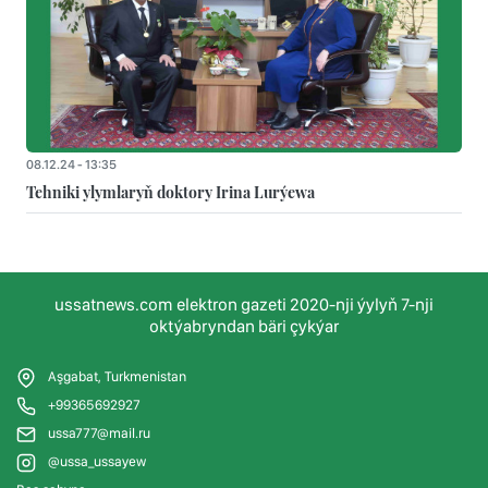
08.12.24 - 13:35
Tehniki ylymlaryň doktory Irina Lurýewa
ussatnews.com elektron gazeti 2020-nji ýylyň 7-nji
oktýabryndan bäri çykýar
Aşgabat, Turkmenistan
+99365692927
ussa777@mail.ru
@ussa_ussayew