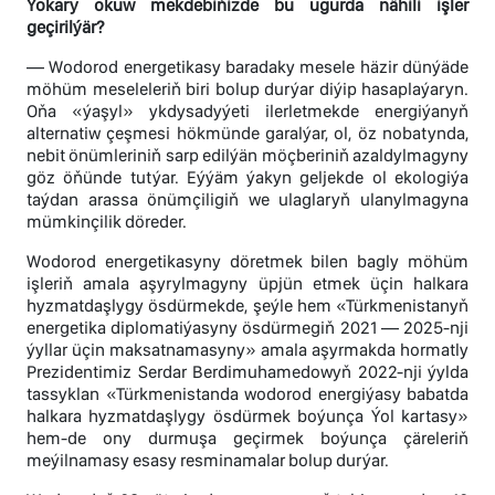
Ýokary okuw mekdebiňizde bu ugurda nähili işler
geçirilýär?
— Wodorod energetikasy baradaky mesele häzir dünýäde
möhüm meseleleriň biri bolup durýar diýip hasaplaýaryn.
Oňa «ýaşyl» ykdysadyýeti ilerletmekde energiýanyň
alternatiw çeşmesi hökmünde garalýar, ol, öz nobatynda,
nebit önümleriniň sarp edilýän möçberiniň azaldylmagyny
göz öňünde tutýar. Eýýäm ýakyn geljekde ol ekologiýa
taýdan arassa önümçiligiň we ulaglaryň ulanylmagyna
mümkinçilik döreder.
Wodorod energetikasyny döretmek bilen bagly möhüm
işleriň amala aşyrylmagyny üpjün etmek üçin halkara
hyzmatdaşlygy ösdürmekde, şeýle hem «Türkmenistanyň
energetika diplomatiýasyny ösdürmegiň 2021 — 2025-nji
ýyllar üçin maksatnamasyny» amala aşyrmakda hormatly
Prezidentimiz Serdar Berdimuhamedowyň 2022-nji ýylda
tassyklan «Türkmenistanda wodorod energiýasy babatda
halkara hyzmatdaşlygy ösdürmek boýunça Ýol kartasy»
hem-de ony durmuşa geçirmek boýunça çäreleriň
meýilnamasy esasy resminamalar bolup durýar.