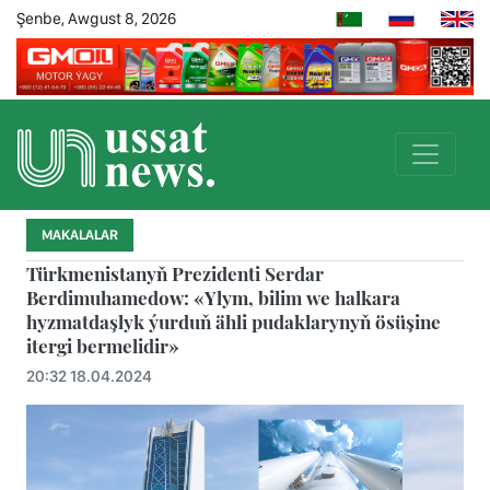
Şenbe, Awgust 8, 2026
MAKALALAR
Türkmenistanyň Prezidenti Serdar
Berdimuhamedow: «Ylym, bilim we halkara
hyzmatdaşlyk ýurduň ähli pudaklarynyň ösüşine
itergi bermelidir»
20:32 18.04.2024