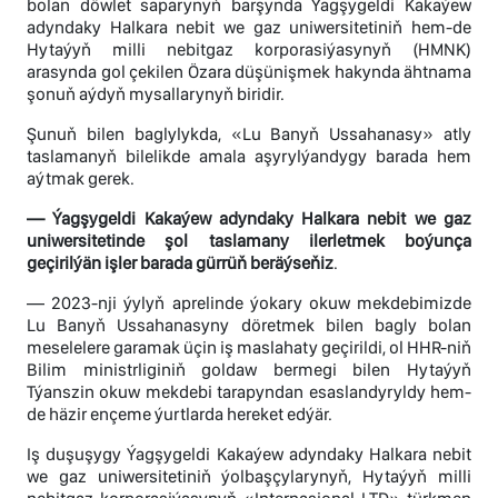
bolan döwlet saparynyň barşynda Ýagşygeldi Kakaýew
adyndaky Halkara nebit we gaz uniwersitetiniň hem-de
Hytaýyň milli nebitgaz korporasiýasynyň (HMNK)
arasynda gol çekilen Özara düşünişmek hakynda ähtnama
şonuň aýdyň mysallarynyň biridir.
Şunuň bilen baglylykda, «Lu Banyň Ussahanasy» atly
taslamanyň bilelikde amala aşyrylýandygy barada hem
aýtmak gerek.
— Ýagşygeldi Kakaýew adyndaky Halkara nebit we gaz
uniwersitetinde şol taslamany ilerletmek boýunça
geçirilýän işler barada gürrüň beräýseňiz
.
— 2023-nji ýylyň aprelinde ýokary okuw mekdebimizde
Lu Banyň Ussahanasyny döretmek bilen bagly bolan
meselelere garamak üçin iş maslahaty geçirildi, ol HHR-niň
Bilim ministrliginiň goldaw bermegi bilen Hytaýyň
Týanszin okuw mekdebi tarapyndan esaslandyryldy hem-
de häzir ençeme ýurtlarda hereket edýär.
Iş duşuşygy Ýagşygeldi Kakaýew adyndaky Halkara nebit
we gaz uniwersitetiniň ýolbaşçylarynyň, Hytaýyň milli