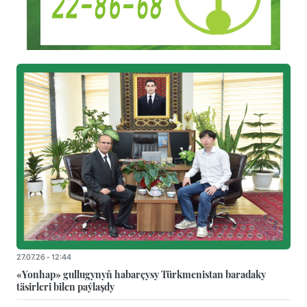
27.07.26 - 12:44
«Yonhap» gullugynyň habarçysy Türkmenistan baradaky
täsirleri bilen paýlaşdy