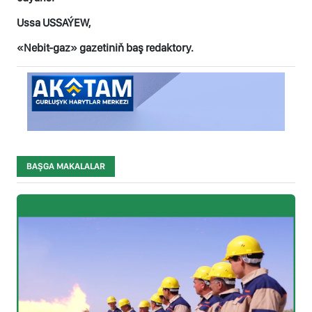
Ussa USSAÝEW,
«Nebit-gaz» gazetiniň baş redaktory.
BAŞGA MAKALALAR