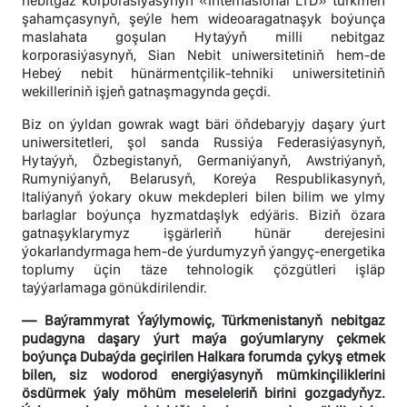
nebitgaz korporasiýasynyň «Internasional LTD» türkmen
şahamçasynyň, şeýle hem wideoaragatnaşyk boýunça
maslahata goşulan Hytaýyň milli nebitgaz
korporasiýasynyň, Sian Nebit uniwersitetiniň hem-de
Hebeý nebit hünärmentçilik-tehniki uniwersitetiniň
wekilleriniň işjeň gatnaşmagynda geçdi.
Biz on ýyldan gowrak wagt bäri öňdebaryjy daşary ýurt
uniwersitetleri, şol sanda Russiýa Federasiýasynyň,
Hytaýyň, Özbegistanyň, Germaniýanyň, Awstriýanyň,
Rumyniýanyň, Belarusyň, Koreýa Respublikasynyň,
Italiýanyň ýokary okuw mekdepleri bilen bilim we ylmy
barlaglar boýunça hyzmatdaşlyk edýäris. Biziň özara
gatnaşyklarymyz işgärleriň hünär derejesini
ýokarlandyrmaga hem-de ýurdumyzyň ýangyç-energetika
toplumy üçin täze tehnologik çözgütleri işläp
taýýarlamaga gönükdirilendir.
— Baýrammyrat Ýaýlymowiç, Türkmenistanyň nebitgaz
pudagyna daşary ýurt maýa goýumlaryny çekmek
boýunça Dubaýda geçirilen Halkara forumda çykyş etmek
bilen, siz wodorod energiýasynyň mümkinçiliklerini
ösdürmek ýaly möhüm meseleleriň birini gozgadyňyz.