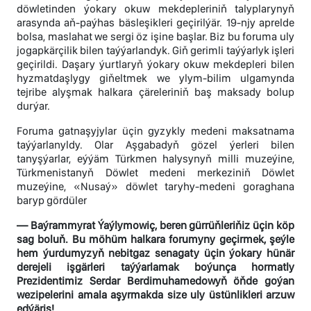
döwletinden ýokary okuw mekdepleriniň talyplarynyň
arasynda aň-paýhas bäsleşikleri geçirilýär. 19-njy aprelde
bolsa, maslahat we sergi öz işine başlar. Biz bu foruma uly
jogapkärçilik bilen taýýarlandyk. Giň gerimli taýýarlyk işleri
geçirildi. Daşary ýurtlaryň ýokary okuw mekdepleri bilen
hyzmatdaşlygy giňeltmek we ylym-bilim ulgamynda
tejribe alyşmak halkara çäreleriniň baş maksady bolup
durýar.
Foruma gatnaşyjylar üçin gyzykly medeni maksatnama
taýýarlanyldy. Olar Aşgabadyň gözel ýerleri bilen
tanyşýarlar, eýýäm Türkmen halysynyň milli muzeýine,
Türkmenistanyň Döwlet medeni merkeziniň Döwlet
muzeýine, «Nusaý» döwlet taryhy-medeni goraghana
baryp gördüler
— Baýrammyrat Ýaýlymowiç, beren gürrüňleriňiz üçin köp
sag boluň. Bu möhüm halkara forumyny geçirmek, şeýle
hem ýurdumyzyň nebitgaz senagaty üçin ýokary hünär
derejeli işgärleri taýýarlamak boýunça hormatly
Prezidentimiz Serdar Berdimuhamedowyň öňde goýan
wezipelerini amala aşyrmakda size uly üstünlikleri arzuw
edýäris!