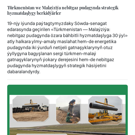
Türkmenistan we Malaýziýa nebitgaz pudagynda strategik
hyzmatdaşlygy berkidýärler
19-njy iýunda paýtagtymyzdaky Söwda-senagat
edarasynda geçirilen «Türkmenistan — Malaýziýa:
nebitgaz pudagynda özara bähbitli hyzmatdaşlyga 30 ýyl»
atly halkara ylmy-amaly maslahat hem-de energetika
pudagynda iki ýurduň netijeli gatnaşyklarynyň otuz
ýyllygyna bagyşlanan sergi türkmen-malaý
gatnaşyklarynyň ýokary derejesini hem-de nebitgaz
pudagynda hyzmatdaşlygyň strategik häsiýetini
dabaralandyrdy.