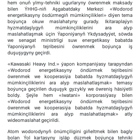
hem onuň ylmy-tehniki ugurlaryny öwrenmek maksady
bilen ÝHHG-niň Aşgabatdaky Merkezi «Wodorod
energetikasyny ösdürmegiň mümkinçilikleri» diýen tema
boýunça okuw maslahatyny gurady. Ikitaraplaýyn
hyzmatdaşlygyň mümkinçiliklerini ara alyp
maslahatlaşmak üçin Ýaponiýanyň Ykdysadyýet, söwda
we senagat ministrligi suw energetikasy babatda
Ýaponiýanyň tejribesini öwrenmek boýunça iş
duşuşygyny geçirdi.
«Kawasaki Heavy Ind.» ýapon kompaniýasy tarapyndan
«Wodorod energetikasyny öndürmek tejribesini
öwrenmek we kooperasiýa babatda hyzmatdaşlygyň
mümkinçiliklerini ara alyp maslahatlaşmak» temasy
boýunça geçirilen duşuşyk gyzykly we öwreniş häsiýetli
boldy. Şeýle hem «Iwatani» korporasiýasy bilen
«Wodorod energetikasyny öndürmek tejribesini
öwrenmek we kooperasiýa babatda hyzmatdaşlygyň
mümkinçiliklerini ara alyp maslahatlaşmak» atly
wideomaslahat geçirildi.
Atom wodorodynyň önümçiligini giňeltmek bilen bagly
bolan Ýol kartasyny işläp düzmek boýunça tehniki