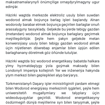
maksatnamalarynyň önümçilige ornaşdyrylmagyny ugur
edinýär.
Häzirki wagtda merkezde elektroliz usuly bilen suwdan
wodorod almak boýunça barlag işleri başlandy. Alnan
wodorody barabar etmek boýunça geçirilen barlaglar onuň
arassalygyny tassyklady. Geljekde bu ýerde tebigy gazdan
(metandan) wodorod almak boýunça barlaglary geçirmek
meýilleşdirilýär. Şeýle hem ýakyn geljekde metan
konwersiýasy usuly bilen tebigy gazdan wodorod almak
üçin niýetlenen döwrebap enjamlar bilen üpjün edilen
barlaghanany döretmek göz öňünde tutulýar.
Häzirki wagtda biz wodorod energetikasy babatda halkara
ylmy hyzmatdaşlygy ýola goýmak maksady bilen
Londonyň Imperiýa kollejiniň Ýer we inženeriýa hakynda
ylym merkezi bilen gepleşikleri alyp barýarys.
Türkmenistanyň Daşary işler ministrliginiň ýardam etmegi
bilen Wodorod energiýasy merkeziniň işgärleri, şeýle hem
uniwersitetiň mugallymlary we talyplary üçin
wideoduşuşyklar geçirildi. Wodorod energetikasyny
ösdürmegiň dünýä meýillerine syn bilen tanyşmak, şeýle