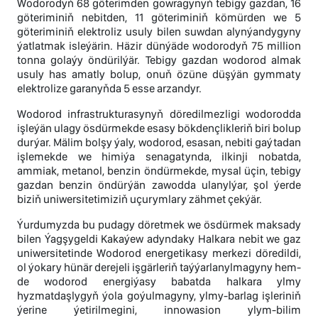
Wodorodyň 68 göterimden gowragynyň tebigy gazdan, 16
göteriminiň nebitden, 11 göteriminiň kömürden we 5
göteriminiň elektroliz usuly bilen suwdan alynýandygyny
ýatlatmak isleýärin. Häzir dünýäde wodorodyň 75 million
tonna golaýy öndürilýär. Tebigy gazdan wodorod almak
usuly has amatly bolup, onuň özüne düşýän gymmaty
elektrolize garanyňda 5 esse arzandyr.
Wodorod infrastrukturasynyň döredilmezligi wodorodda
işleýän ulagy ösdürmekde esasy bökdençlikleriň biri bolup
durýar. Mälim bolşy ýaly, wodorod, esasan, nebiti gaýtadan
işlemekde we himiýa senagatynda, ilkinji nobatda,
ammiak, metanol, benzin öndürmekde, mysal üçin, tebigy
gazdan benzin öndürýän zawodda ulanylýar, şol ýerde
biziň uniwersitetimiziň uçurymlary zähmet çekýär.
Ýurdumyzda bu pudagy döretmek we ösdürmek maksady
bilen Ýagşygeldi Kakaýew adyndaky Halkara nebit we gaz
uniwersitetinde Wodorod energetikasy merkezi döredildi,
ol ýokary hünär derejeli işgärleriň taýýarlanylmagyny hem-
de wodorod energiýasy babatda halkara ylmy
hyzmatdaşlygyň ýola goýulmagyny, ylmy-barlag işleriniň
ýerine ýetirilmegini, innowasion ylym-bilim