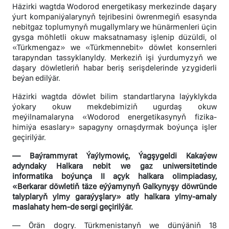
Häzirki wagtda Wodorod energetikasy merkezinde daşary
ýurt kompaniýalarynyň tejribesini öwrenmegiň esasynda
nebitgaz toplumynyň mugallymlary we hünärmenleri üçin
gysga möhletli okuw maksatnamasy işlenip düzüldi, ol
«Türkmengaz» we «Türkmennebit» döwlet konsernleri
tarapyndan tassyklanyldy. Merkeziň işi ýurdumyzyň we
daşary döwletleriň habar beriş serişdelerinde yzygiderli
beýan edilýär.
Häzirki wagtda döwlet bilim standartlaryna laýyklykda
ýokary okuw mekdebimiziň ugurdaş okuw
meýilnamalaryna «Wodorod energetikasynyň fizika-
himiýa esaslary» sapagyny ornaşdyrmak boýunça işler
geçirilýär.
— Baýrammyrat Ýaýlymowiç, Ýagşygeldi Kakaýew
adyndaky Halkara nebit we gaz uniwersitetinde
informatika boýunça II açyk halkara olimpiadasy,
«Berkarar döwletiň täze eýýamynyň Galkynyşy döwründe
talyplaryň ylmy garaýyşlary» atly halkara ylmy-amaly
maslahaty hem-de sergi geçirilýär.
— Örän dogry. Türkmenistanyň we dünýäniň 18