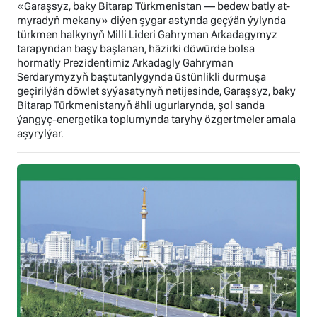
«Garaşsyz, baky Bitarap Türkmenistan — bedew batly at-
myradyň mekany» diýen şygar astynda geçýän ýylynda
türkmen halkynyň Milli Lideri Gahryman Arkadagymyz
tarapyndan başy başlanan, häzirki döwürde bolsa
hormatly Prezidentimiz Arkadagly Gahryman
Serdarymyzyň baştutanlygynda üstünlikli durmuşa
geçirilýän döwlet syýasatynyň netijesinde, Garaşsyz, baky
Bitarap Türkmenistanyň ähli ugurlarynda, şol sanda
ýangyç-energetika toplumynda taryhy özgertmeler amala
aşyrylýar.