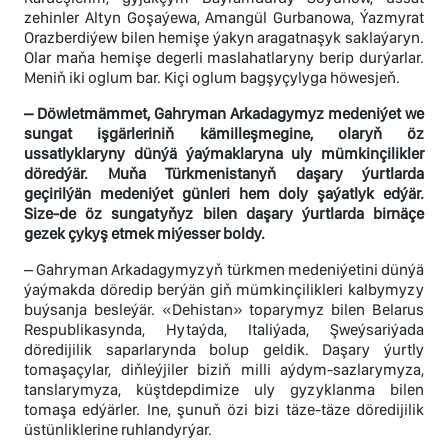
zehinler Altyn Goşaýewa, Amangül Gurbanowa, Ýazmyrat
Orazberdiýew bilen hemişe ýakyn aragatnaşyk saklaýaryn.
Olar maňa hemişe degerli maslahatlaryny berip durýarlar.
Meniň iki oglum bar. Kiçi oglum bagşyçylyga höwesjeň.
– Döwletmämmet, Gahryman Arkadagymyz medeniýet we
sungat işgärleriniň kämilleşmegine, olaryň öz
ussatlyklaryny dünýä ýaýmaklaryna uly mümkinçilikler
döredýär. Muňa Türkmenistanyň daşary ýurtlarda
geçirilýän medeniýet günleri hem doly şaýatlyk edýär.
Size-de öz sungatyňyz bilen daşary ýurtlarda birnäçe
gezek çykyş etmek miýesser boldy.
– Gahryman Arkadagymyzyň türkmen medeniýetini dünýä
ýaýmakda döredip berýän giň mümkinçilikleri kalbymyzy
buýsanja besleýär. «Dehistan» toparymyz bilen Belarus
Respublikasynda, Hytaýda, Italiýada, Şweýsariýada
döredijilik saparlarynda bolup geldik. Daşary ýurtly
tomaşaçylar, diňleýjiler biziň milli aýdym-sazlarymyza,
tanslarymyza, küştdepdimize uly gyzyklanma bilen
tomaşa edýärler. Ine, şunuň özi bizi täze-täze döredijilik
üstünliklerine ruhlandyrýar.