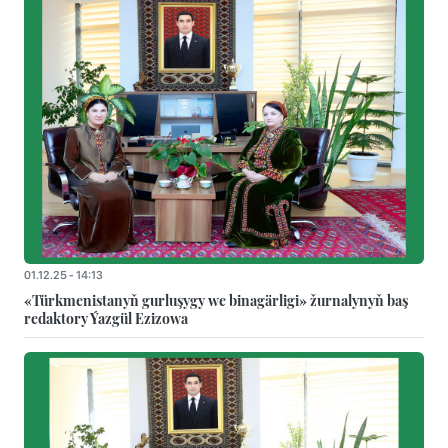
01.12.25 - 14:13
«Türkmenistanyň gurluşygy we binagärligi» žurnalynyň baş
redaktory Ýazgül Ezizowa