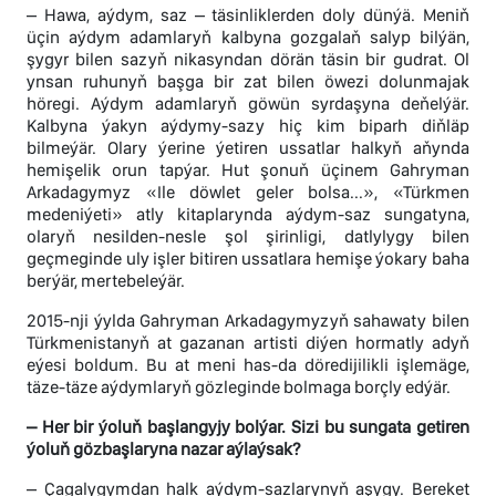
– Hawa, aýdym, saz – täsinliklerden doly dünýä. Meniň
üçin aýdym adamlaryň kalbyna gozgalaň salyp bilýän,
şygyr bilen sazyň nikasyndan dörän täsin bir gudrat. Ol
ynsan ruhunyň başga bir zat bilen öwezi dolunmajak
höregi. Aýdym adamlaryň göwün syrdaşyna deňelýär.
Kalbyna ýakyn aýdymy-sazy hiç kim biparh diňläp
bilmeýär. Olary ýerine ýetiren ussatlar halkyň aňynda
hemişelik orun tapýar. Hut şonuň üçinem Gahryman
Arkadagymyz «Ile döwlet geler bolsa...», «Türkmen
medeniýeti» atly kitaplarynda aýdym-saz sungatyna,
olaryň nesilden-nesle şol şirinligi, datlylygy bilen
geçmeginde uly işler bitiren ussatlara hemişe ýokary baha
berýär, mertebeleýär.
2015-nji ýylda Gahryman Arkadagymyzyň sahawaty bilen
Türkmenistanyň at gazanan artisti diýen hormatly adyň
eýesi boldum. Bu at meni has-da döredijilikli işlemäge,
täze-täze aýdymlaryň gözleginde bolmaga borçly edýär.
– Her bir ýoluň başlangyjy bolýar. Sizi bu sungata getiren
ýoluň gözbaşlaryna nazar aýlaýsak?
– Çagalygymdan halk aýdym-sazlarynyň aşygy. Bereket