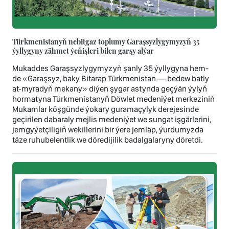
Türkmenistanyň nebitgaz toplumy Garaşsyzlygymyzyň 35
ýyllygyny zähmet ýeňişleri bilen garşy alýar
Mukaddes Garaşsyzlygymyzyň şanly 35 ýyllygyna hem-
de «Garaşsyz, baky Bitarap Türkmenistan — bedew batly
at-myradyň mekany» diýen şygar astynda geçýän ýylyň
hormatyna Türkmenistanyň Döwlet medeniýet merkeziniň
Mukamlar köşgünde ýokary guramaçylyk derejesinde
geçirilen dabaraly mejlis medeniýet we sungat işgärlerini,
jemgyýetçiligiň wekillerini bir ýere jemläp, ýurdumyzda
täze ruhubelentlik we döredijilik badalgalaryny döretdi.