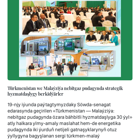
Türkmenistan we Malaýziýa nebitgaz pudagynda strategik
hyzmatdaşlygy berkidýärler
19-njy iýunda paýtagtymyzdaky Söwda-senagat
edarasynda geçirilen «Türkmenistan — Malaýziýa:
nebitgaz pudagynda özara bähbitli hyzmatdaşlyga 30 ýyl»
atly halkara ylmy-amaly maslahat hem-de energetika
pudagynda iki ýurduň netijeli gatnaşyklarynyň otuz
ýyllygyna bagyşlanan sergi türkmen-malaý