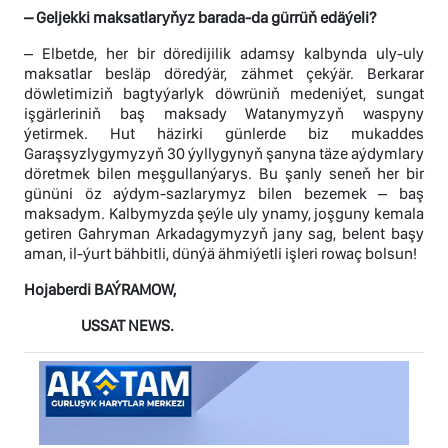
– Geljekki maksatlaryňyz barada-da gürrüň edäýeli?
– Elbetde, her bir döredijilik adamsy kalbynda uly-uly
maksatlar besläp döredýär, zähmet çekýär. Berkarar
döwletimiziň bagtyýarlyk döwrüniň medeniýet, sungat
işgärleriniň baş maksady Watanymyzyň waspyny
ýetirmek. Hut häzirki günlerde biz mukaddes
Garaşsyzlygymyzyň 30 ýyllygynyň şanyna täze aýdymlary
döretmek bilen meşgullanýarys. Bu şanly seneň her bir
gününi öz aýdym-sazlarymyz bilen bezemek – baş
maksadym. Kalbymyzda şeýle uly ynamy, joşguny kemala
getiren Gahryman Arkadagymyzyň jany sag, belent başy
aman, il-ýurt bähbitli, dünýä ähmiýetli işleri rowaç bolsun!
Hojaberdi BAÝRAMOW,
USSAT NEWS.