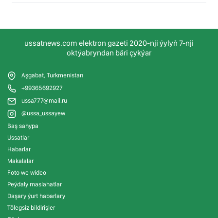
ussatnews.com elektron gazeti 2020-nji ýylyň 7-nji
oktýabryndan bäri çykýar
Aşgabat, Turkmenistan
+99365692927
ussa777@mail.ru
@ussa_ussayew
Baş sahypa
Ussatlar
Habarlar
Makalalar
Foto we wideo
Peýdaly maslahatlar
Daşary ýurt habarlary
Tölegsiz bildirişler