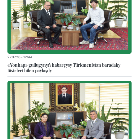
27.07.26 - 12:44
«Yonhap» gullugynyň habarçysy Türkmenistan baradaky
täsirleri bilen paýlaşdy