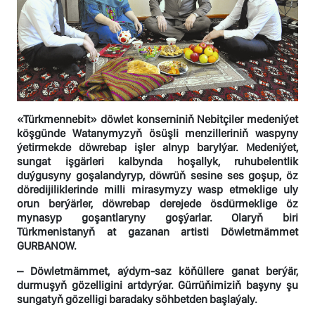
«Türkmennebit» döwlet konserniniň Nebitçiler medeniýet
köşgünde Watanymyzyň ösüşli menzilleriniň waspyny
ýetirmekde döwrebap işler alnyp barylýar. Medeniýet,
sungat işgärleri kalbynda hoşallyk, ruhubelentlik
duýgusyny goşalandyryp, döwrüň sesine ses goşup, öz
döredijiliklerinde milli mirasymyzy wasp etmeklige uly
orun berýärler, döwrebap derejede ösdürmeklige öz
mynasyp goşantlaryny goşýarlar. Olaryň biri
Türkmenistanyň at gazanan artisti Döwletmämmet
GURBANOW.
– Döwletmämmet, aýdym-saz köňüllere ganat berýär,
durmuşyň gözelligini artdyrýar. Gürrüňimiziň başyny şu
sungatyň gözelligi baradaky söhbetden başlaýaly.