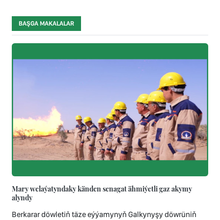
BAŞGA MAKALALAR
Mary welaýatyndaky känden senagat ähmiýetli gaz akymy
alyndy
Berkarar döwletiň täze eýýamynyň Galkynyşy döwrüniň