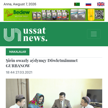
Anna, Awgust 7, 2026
MAKALALAR
Şirin owazly aýdymçy Döwletmämmet
GURBANOW
18:44 27.03.2021