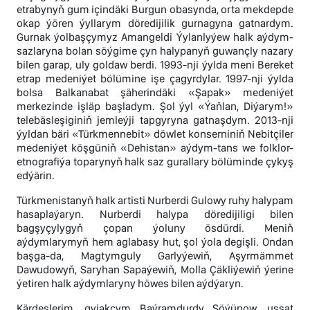
etrabynyň gum içindäki Burgun obasynda, orta mekdepde
okap ýören ýyllarym döredijilik gurnagyna gatnardym.
Gurnak ýolbaşçymyz Amangeldi Ýylanlyýew halk aýdym-
sazlaryna bolan söýgime çyn halypanyň guwançly nazary
bilen garap, uly goldaw berdi. 1993-nji ýylda meni Bereket
etrap medeniýet bölümine işe çagyrdylar. 1997-nji ýylda
bolsa Balkanabat şäherindäki «Şapak» medeniýet
merkezinde işläp başladym. Şol ýyl «Ýaňlan, Diýarym!»
telebäsleşiginiň jemleýji tapgyryna gatnaşdym. 2013-nji
ýyldan bäri «Türkmennebit» döwlet konserniniň Nebitçiler
medeniýet köşgüniň «Dehistan» aýdym-tans we folklor-
etnografiýa toparynyň halk saz gurallary bölüminde çykyş
edýärin.
Türkmenistanyň halk artisti Nurberdi Gulowy ruhy halypam
hasaplaýaryn. Nurberdi halypa döredijiligi bilen
bagşyçylygyň çopan ýoluny ösdürdi. Meniň
aýdymlarymyň hem aglabasy hut, şol ýola degişli. Ondan
başga-da, Magtymguly Garlyýewiň, Aşyrmämmet
Dawudowyň, Saryhan Sapaýewiň, Molla Çäkliýewiň ýerine
ýetiren halk aýdymlaryny höwes bilen aýdýaryn.
Kärdeşlerim, gyjakçym Baýramdurdy Söýünow, ussat