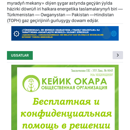
myradyň mekany» diýen şygar astynda geçýän ýylda
häzirki döwrüň iri halkara energetika taslamalarynyň biri —
Türkmenistan — Owganystan — Pakistan —Hindistan
(TOPH) gaz geçirijiniň gurluşygy dowam edýär.
USSATLAR