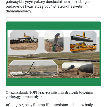
gatnaşyklarynyň ýokary derejesini hem-de nebitgaz
pudagynda hyzmatdaşlygyň strategik häsiýetini
dabaralandyrdy.
Owganystanda TOPH gaz geçirijisiniň strategik böleginiň
gurluşygy dowam edýär
«Garaşsyz, baky Bitarap Türkmenistan — bedew batly at-