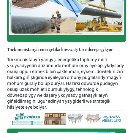
Türkmenistanyň energetika kuwwaty täze derejä çykýar
Türkmenistanyň ýangyç-energetika toplumy milli
ykdysadyýetiň düzüminde möhüm orny eýeläp, ykdysady
ösüşi üpjün etmek bilen çäklenmän, eýsem, döwletimiziň
halkara giňişliginde eýeleýän ornuny pugtalandyrmagyň
möhüm guraly bolup durýar. Häzirki döwürde pudagyň
ösüşi uzak möhletli durnuklylygy, tehnologik
döwrebaplygy we daşary ykdysady gatnaşyklaryň
giňeldilmegini ugur edinýän yzygiderli we strategik
häsiýete eýe bolýar.