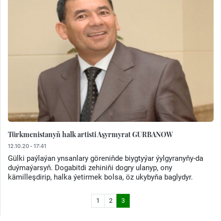
Türkmenistanyň halk artisti Aşyrmyrat GURBANOW
12.10.20 - 17:41
Gülki paýlaýan ynsanlary göreniňde biygtyýar ýylgyranyňy-da
duýmaýarsyň. Dogabitdi zehiniňi dogry ulanyp, ony
kämilleşdirip, halka ýetirmek bolsa, öz ukybyňa baglydyr.
1
2
3