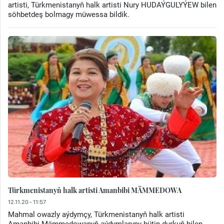
artisti, Türkmenistanyň halk artisti Nury HUDAÝGULYÝEW bilen
söhbetdeş bolmagy müwessa bildik.
Türkmenistanyň halk artisti Amanbibi MÄMMEDOWA
12.11.20 - 11:57
Mahmal owazly aýdymçy, Türkmenistanyň halk artisti
Amanbibi Mämmedowanyň aýdymlaryny bütin durkuň bilen