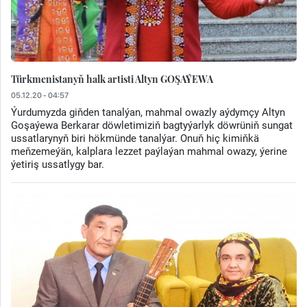
Türkmenistanyň halk artisti Altyn GOŞAÝEWA
05.12.20 - 04:57
Ýurdumyzda giňden tanalýan, mahmal owazly aýdymçy Altyn
Goşaýewa Berkarar döwletimiziň bagtyýarlyk döwrüniň sungat
ussatlarynyň biri hökmünde tanalýar. Onuň hiç kimiňkä
meňzemeýän, kalplara lezzet paýlaýan mahmal owazy, ýerine
ýetiriş ussatlygy bar.