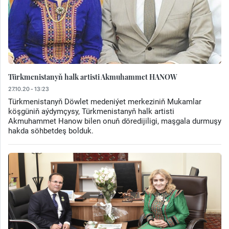
Türkmenistanyň halk artisti Akmuhammet HANOW
27.10.20 - 13:23
Türkmenistanyň Döwlet medeniýet merkeziniň Mukamlar
köşgüniň aýdymçysy, Türkmenistanyň halk artisti
Akmuhammet Hanow bilen onuň döredijiligi, maşgala durmuşy
hakda söhbetdeş bolduk.