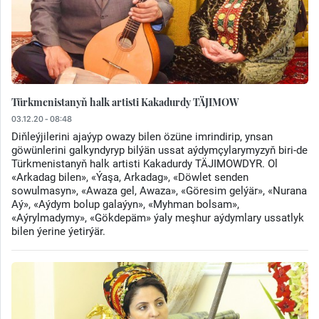
Türkmenistanyň halk artisti Kakadurdy TÄJIMOW
03.12.20 - 08:48
Diňleýjilerini ajaýyp owazy bilen özüne imrindirip, ynsan
göwünlerini galkyndyryp bilýän ussat aýdymçylarymyzyň biri-de
Türkmenistanyň halk artisti Kakadurdy TÄJIMOWDYR. Ol
«Arkadag bilen», «Ýaşa, Arkadag», «Döwlet senden
sowulmasyn», «Awaza gel, Awaza», «Göresim gelýär», «Nurana
Aý», «Aýdym bolup galaýyn», «Myhman bolsam»,
«Aýrylmadymy», «Gökdepäm» ýaly meşhur aýdymlary ussatlyk
bilen ýerine ýetirýär.