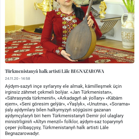
Türkmenistanyň halk artisti Läle BEGNAZAROWA
24.11.20 - 14:58
Aýdym-sazyň inçe syrlaryny ele almak, kämilleşmek üçin
irginsiz zähmet çekmeli bolýar. «Jan Türkmenistan»,
«Sährasynda türkmeniň», «Arkadagyň ak ýollary» «Käbäm
ejem», «Seni göresim gelýär», «Ýaşlyk», «Unutma», «Sorama»
ýaly aýdymlary bilen halkymyzyň söýgüsini gazanan
aýdymçylaryň biri hem Türkmenistanyň Demir ýol ulaglary
ministrliginiň «Altyn menzil» folklor, aýdym-saz toparynyň
çeper ýolbaşçysy, Türkmenistanyň halk artisti Läle
Begnazarowadyr.