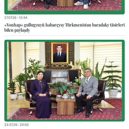
27.07.26 - 12:44
«Yonhap» gullugynyň habarçysy Türkmenistan baradaky täsirleri
bilen paýlaşdy
23.07.26 - 20:02