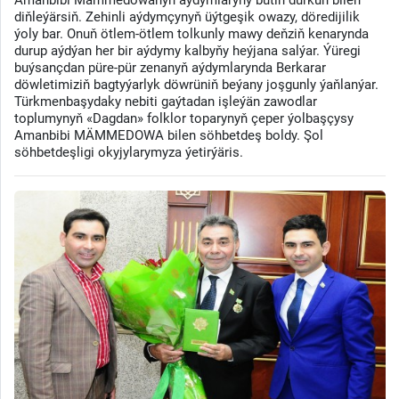
diňleýärsiň. Zehinli aýdymçynyň üýtgeşik owazy, döredijilik
ýoly bar. Onuň ötlem-ötlem tolkunly mawy deňziň kenarynda
durup aýdýan her bir aýdymy kalbyňy heýjana salýar. Ýüregi
buýsançdan püre-pür zenanyň aýdymlarynda Berkarar
döwletimiziň bagtyýarlyk döwrüniň beýany joşgunly ýaňlanýar.
Türkmenbaşydaky nebiti gaýtadan işleýän zawodlar
toplumynyň «Dagdan» folklor toparynyň çeper ýolbaşçysy
Amanbibi MÄMMEDOWA bilen söhbetdeş boldy. Şol
söhbetdeşligi okyjylarymyza ýetirýäris.