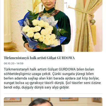
Türkmenistanyň halk artisti Gülşat GURDOWA
06.10.20 - 14:59
Türkmenistanyň halk artisti Gülşat GURDOWA bilen bolan
söhbetdeşligimiz uzaga çekdi. Çünki sungata ýüregi bilen
berlen adamda saýlap alan käri barada aýdara zat köp bolýar,
sungat bolsa uç-gyraksyz täsirli dünýä. Şol täsirler seni özüne
bendi edip, duýguly dünýä sary alyp gidýär.