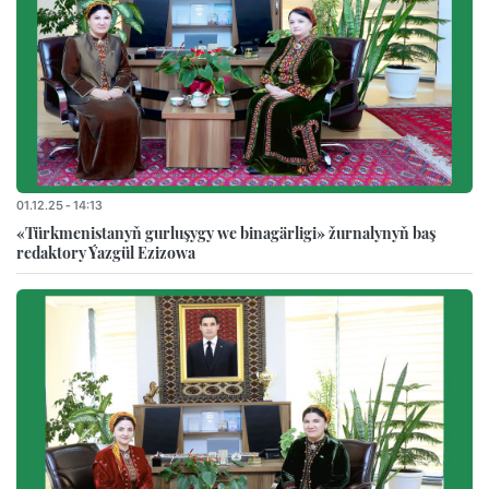
01.12.25 - 14:13
«Türkmenistanyň gurluşygy we binagärligi» žurnalynyň baş
redaktory Ýazgül Ezizowa