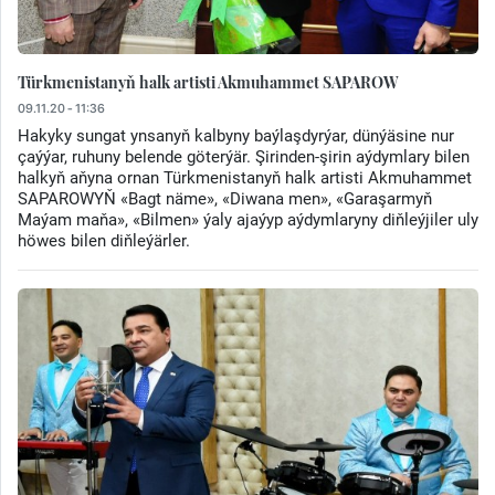
Türkmenistanyň halk artisti Akmuhammet SAPAROW
09.11.20 - 11:36
Hakyky sungat ynsanyň kalbyny baýlaşdyrýar, dünýäsine nur
çaýýar, ruhuny belende göterýär. Şirinden-şirin aýdymlary bilen
halkyň aňyna ornan Türkmenistanyň halk artisti Akmuhammet
SAPAROWYŇ «Bagt näme», «Diwana men», «Garaşarmyň
Maýam maňa», «Bilmen» ýaly ajaýyp aýdymlaryny diňleýjiler uly
höwes bilen diňleýärler.