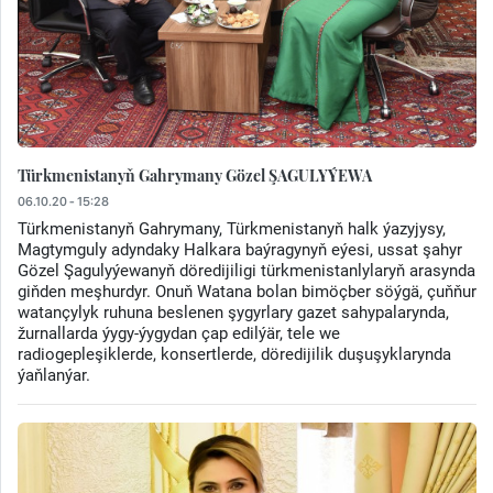
Türkmenistanyň Gahrymany Gözel ŞAGULYÝEWA
06.10.20 - 15:28
Türkmenistanyň Gahrymany, Türkmenistanyň halk ýazyjysy,
Magtymguly adyndaky Halkara baýragynyň eýesi, ussat şahyr
Gözel Şagulyýewanyň döredijiligi türkmenistanlylaryň arasynda
giňden meşhurdyr. Onuň Watana bolan bimöçber söýgä, çuňňur
watançylyk ruhuna beslenen şygyrlary gazet sahypalarynda,
žurnallarda ýygy-ýygydan çap edilýär, tele we
radiogepleşiklerde, konsertlerde, döredijilik duşuşyklarynda
ýaňlanýar.