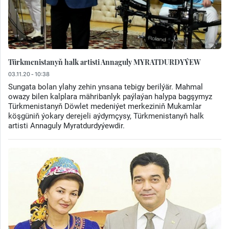
Türkmenistanyň halk artisti Annaguly MYRATDURDYÝEW
03.11.20 - 10:38
Sungata bolan ylahy zehin ynsana tebigy berilýär. Mahmal
owazy bilen kalplara mähribanlyk paýlaýan halypa bagşymyz
Türkmenistanyň Döwlet medeniýet merkeziniň Mukamlar
köşgüniň ýokary derejeli aýdymçysy, Türkmenistanyň halk
artisti Annaguly Myratdurdyýewdir.