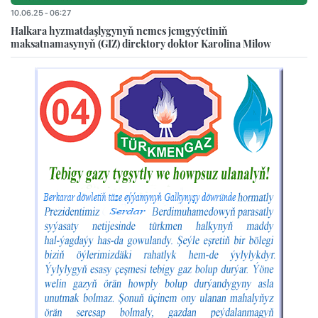
10.06.25 - 06:27
Halkara hyzmatdaşlygynyň nemes jemgyýetiniň
maksatnamasynyň (GIZ) direktory doktor Karolina Milow