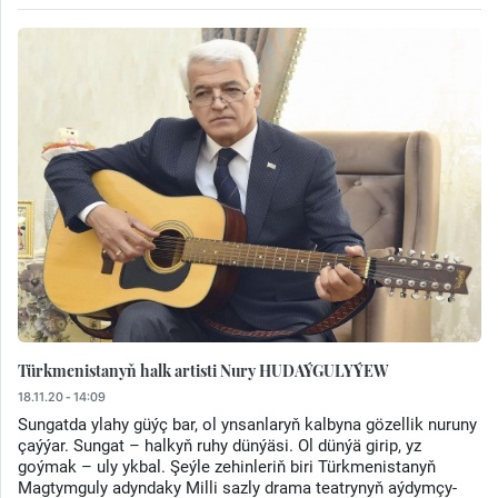
Türkmenistanyň halk artisti Nury HUDAÝGULYÝEW
18.11.20 - 14:09
Sungatda ylahy güýç bar, ol ynsanlaryň kalbyna gözellik nuruny
çaýýar. Sungat – halkyň ruhy dünýäsi. Ol dünýä girip, yz
goýmak – uly ykbal. Şeýle zehinleriň biri Türkmenistanyň
Magtymguly adyndaky Milli sazly drama teatrynyň aýdymçy-