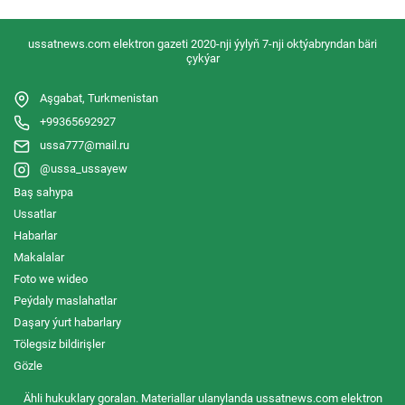
ussatnews.com elektron gazeti 2020-nji ýylyň 7-nji oktýabryndan bäri
çykýar
Aşgabat, Turkmenistan
+99365692927
ussa777@mail.ru
@ussa_ussayew
Baş sahypa
Ussatlar
Habarlar
Makalalar
Foto we wideo
Peýdaly maslahatlar
Daşary ýurt habarlary
Tölegsiz bildirişler
Gözle
Ähli hukuklary goralan. Materiallar ulanylanda ussatnews.com elektron