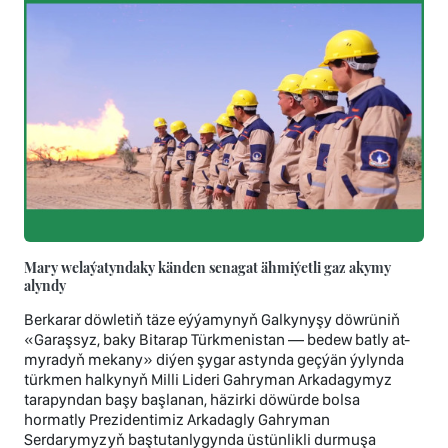
Mary welaýatyndaky känden senagat ähmiýetli gaz akymy
alyndy
Berkarar döwletiň täze eýýamynyň Galkynyşy döwrüniň
«Garaşsyz, baky Bitarap Türkmenistan — bedew batly at-
myradyň mekany» diýen şygar astynda geçýän ýylynda
türkmen halkynyň Milli Lideri Gahryman Arkadagymyz
tarapyndan başy başlanan, häzirki döwürde bolsa
hormatly Prezidentimiz Arkadagly Gahryman
Serdarymyzyň baştutanlygynda üstünlikli durmuşa