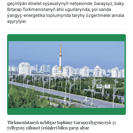
geçirilýän döwlet syýasatynyň netijesinde, Garaşsyz, baky
Bitarap Türkmenistanyň ähli ugurlarynda, şol sanda
ýangyç-energetika toplumynda taryhy özgertmeler amala
aşyrylýar.
Türkmenistanyň nebitgaz toplumy Garaşsyzlygymyzyň 35
ýyllygyny zähmet ýeňişleri bilen garşy alýar