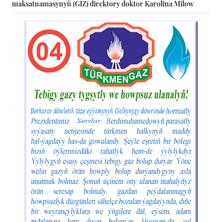
maksatnamasynyň (GIZ) direktory doktor Karolina Milow