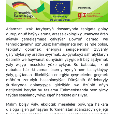
Adamzat uzak taryhynyň dowamynda tebigata golaý
durup, onuň baýlyklaryna, arassa ekologik gurşawyna örän
aýawly çemeleşmäge çalyşýar. Döwrüň ösmegi we
tehnologiýanyň üznüksiz kämilleşmegi netijesinde bolsa,
tebigaty goramak, energiýa serişdeleriniň zyýanly
galyndylaryny aradan aýyrmak, uç-gyraksyz sähralyklaryň
ösümlik we haýwanat dünýäsini yzygiderli baýlaşdyrmak
ýaly wajyp meseleler ýüze çykýar. Bu babatda, ilkinji
nobatda, häzirki zaman ösen ylmynyň hem tassyklaýşy
ýaly, gaýtadan dikeldilýän energiýa çeşmelerine geçmek
möhüm zerurlyk hasaplanylýar. Dünýäniň öňdebaryjy
ýurtlarynda dolanyşyga girizilýän we özüniň oňyn
netijesini berýän bu taslama Türkmenistanda hem ylmy
taýdan esaslandyrylyp, işjeň herekete girizilýär.
Mälim bolşy ýaly, ekologik meseleler boýunça halkara
dialoga işjeň gatnaşýan Türkmenistan adamzadyň geljegi