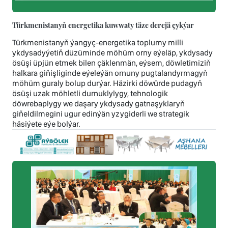
Türkmenistanyň energetika kuwwaty täze derejä çykýar
Türkmenistanyň ýangyç-energetika toplumy milli
ykdysadyýetiň düzüminde möhüm orny eýeläp, ykdysady
ösüşi üpjün etmek bilen çäklenmän, eýsem, döwletimiziň
halkara giňişliginde eýeleýän ornuny pugtalandyrmagyň
möhüm guraly bolup durýar. Häzirki döwürde pudagyň
ösüşi uzak möhletli durnuklylygy, tehnologik
döwrebaplygy we daşary ykdysady gatnaşyklaryň
giňeldilmegini ugur edinýän yzygiderli we strategik
häsiýete eýe bolýar.