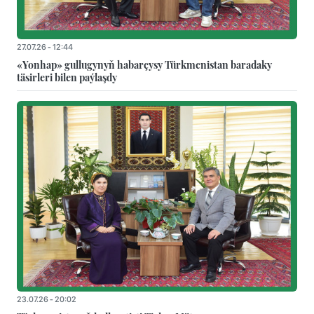
27.07.26 - 12:44
«Yonhap» gullugynyň habarçysy Türkmenistan baradaky
täsirleri bilen paýlaşdy
23.07.26 - 20:02