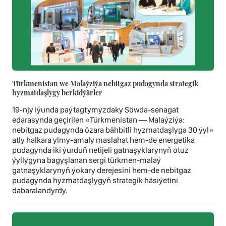
Türkmenistan we Malaýziýa nebitgaz pudagynda strategik
hyzmatdaşlygy berkidýärler
19-njy iýunda paýtagtymyzdaky Söwda-senagat
edarasynda geçirilen «Türkmenistan — Malaýziýa:
nebitgaz pudagynda özara bähbitli hyzmatdaşlyga 30 ýyl»
atly halkara ylmy-amaly maslahat hem-de energetika
pudagynda iki ýurduň netijeli gatnaşyklarynyň otuz
ýyllygyna bagyşlanan sergi türkmen-malaý
gatnaşyklarynyň ýokary derejesini hem-de nebitgaz
pudagynda hyzmatdaşlygyň strategik häsiýetini
dabaralandyrdy.