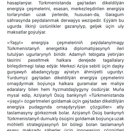
hasaplanýar. Türkmenistanda gaýtadan dikeldilýän
energiýa çeşmelerini, esasan, merkezleşdirilen energiýa
torlaryndan uzak ýerlerde, hususan-da, Garagum
sährasynda peýdalanmak derwaýys wezipedir. Eýýäm bu
ugurda ilkinji üstünlikler gazanylyp, geljek üçin uly
maksatlar goýulýar.
«Ýaşyl» energiýa çeşmeleriniň peýdalanylmagy
Türkmenistanyň energetika diplomatiýasynyň ileri
tutulýan ugurlarynyň biridir. Adamyň tebigata ýetirýän
täsirini peseltmek halkara derejede tagallalary
birleşdirmegi talap edýär. Merkezi Aziýa sebiti üçin daşky
gurşawyň abadançylygy aýratyn ähmiýetli ugurdyr.
Ýurdumyz gaýtadan dikeldilýän energiýa çeşmelerini
ornaşdyrmak boýunça halkara guramalar we maliýe
edaralary bilen hem hyzmatdaşlygyny ösdürýär. Muňa
mysal edip, Aziýanyň Ösüş bankynyň «Türkmenistanda
«ýaşyl» özgertmeleri goldamak üçin gaýtadan dikeldilýän
energiýa pudagynda ornaşdyrylýan çözgütler» atly
taslamasyny görkezmek bolar. Aziýanyň Ösüş bankynyň
Türkmenistanyň durnukly ösüşini goldamak boýunça uzak
möhletli strategiýasynyň bir bölegi bolan taslamanyň
esasy maksady şäherler üçin innowasion çözgütleri