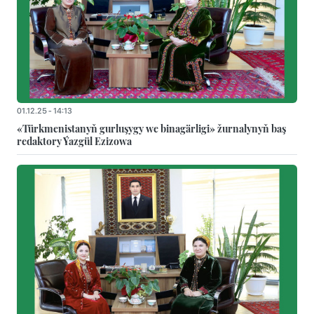
01.12.25 - 14:13
«Türkmenistanyň gurluşygy we binagärligi» žurnalynyň baş
redaktory Ýazgül Ezizowa