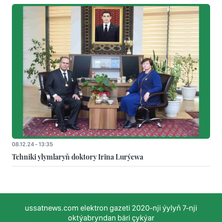
08.12.24 - 13:35
Tehniki ylymlaryň doktory Irina Lurýewa
ussatnews.com elektron gazeti 2020-nji ýylyň 7-nji
oktýabryndan bäri çykýar