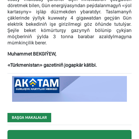
döretmek bilen, Gün energiýasyndan peýdalanmagyň «ýol
kartasyny» işläp düzmekden ybaratdyr. Taslamanyň
çäklerinde ýyllyk kuwwaty 4 gigawatdan geçýän Gün
elektrik bekediniň işe girizilmegi göz öňünde tutulýar.
Şeýle beket kömürturşy gazynyň bölünip çykýan
möçberiniň ýylda 3 tonna barabar azaldylmagyna
mümkinçilik berer.
Muhammet BEKGIÝEW,
«Türkmenistan» gazetiniň jogapkär kätibi.
BAŞGA MAKALALAR