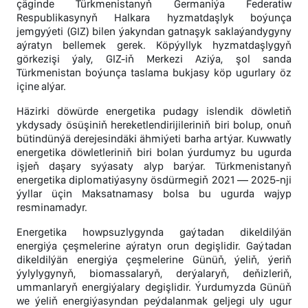
çäginde Türkmenistanyň Germaniýa Federatiw
Respublikasynyň Halkara hyzmatdaşlyk boýunça
jemgyýeti (GIZ) bilen ýakyndan gatnaşyk saklaýandygyny
aýratyn bellemek gerek. Köpýyllyk hyzmatdaşlygyň
görkezişi ýaly, GIZ-iň Merkezi Aziýa, şol sanda
Türkmenistan boýunça taslama bukjasy köp ugurlary öz
içine alýar.
Häzirki döwürde energetika pudagy islendik döwletiň
ykdysady ösüşiniň hereketlendirijileriniň biri bolup, onuň
bütindünýä derejesindäki ähmiýeti barha artýar. Kuwwatly
energetika döwletleriniň biri bolan ýurdumyz bu ugurda
işjeň daşary syýasaty alyp barýar. Türkmenistanyň
energetika diplomatiýasyny ösdürmegiň 2021 — 2025-nji
ýyllar üçin Maksatnamasy bolsa bu ugurda wajyp
resminamadyr.
Energetika howpsuzlygynda gaýtadan dikeldilýän
energiýa çeşmelerine aýratyn orun degişlidir. Gaýtadan
dikeldilýän energiýa çeşmelerine Günüň, ýeliň, ýeriň
ýylylygynyň, biomassalaryň, derýalaryň, deňizleriň,
ummanlaryň energiýalary degişlidir. Ýurdumyzda Günüň
we ýeliň energiýasyndan peýdalanmak geljegi uly ugur