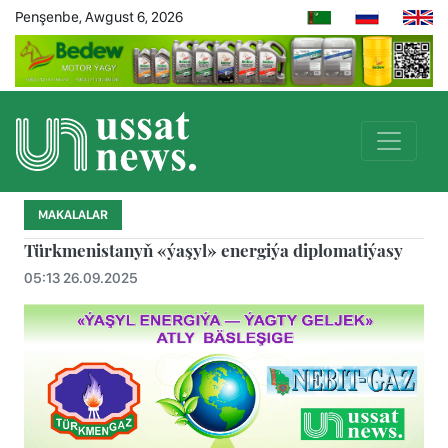
Penşenbe, Awgust 6, 2026
MAKALALAR
Türkmenistanyň «ýaşyl» energiýa diplomatiýasy
05:13 26.09.2025