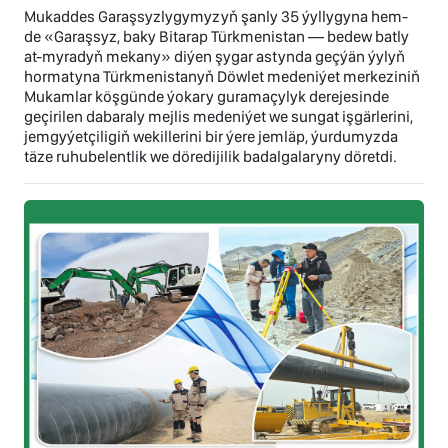
Mukaddes Garaşsyzlygymyzyň şanly 35 ýyllygyna hem-
de «Garaşsyz, baky Bitarap Türkmenistan — bedew batly
at-myradyň mekany» diýen şygar astynda geçýän ýylyň
hormatyna Türkmenistanyň Döwlet medeniýet merkeziniň
Mukamlar köşgünde ýokary guramaçylyk derejesinde
geçirilen dabaraly mejlis medeniýet we sungat işgärlerini,
jemgyýetçiligiň wekillerini bir ýere jemläp, ýurdumyzda
täze ruhubelentlik we döredijilik badalgalaryny döretdi.