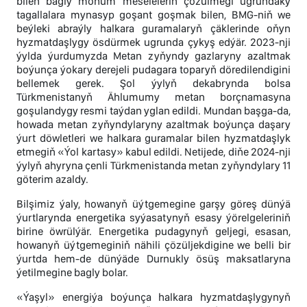
bilen bagly möhüm meseleleriň çözülmegi ugrundaky
tagallalara mynasyp goşant goşmak bilen, BMG-niň we
beýleki abraýly halkara guramalaryň çäklerinde oňyn
hyzmatdaşlygy ösdürmek ugrunda çykyş edýär. 2023-nji
ýylda ýurdumyzda Metan zyňyndy gazlaryny azaltmak
boýunça ýokary derejeli pudagara toparyň döredilendigini
bellemek gerek. Şol ýylyň dekabrynda bolsa
Türkmenistanyň Ählumumy metan borçnamasyna
goşulandygy resmi taýdan yglan edildi. Mundan başga-da,
howada metan zyňyndylaryny azaltmak boýunça daşary
ýurt döwletleri we halkara guramalar bilen hyzmatdaşlyk
etmegiň «Ýol kartasy» kabul edildi. Netijede, diňe 2024-nji
ýylyň ahyryna çenli Türkmenistanda metan zyňyndylary 11
göterim azaldy.
Bilşimiz ýaly, howanyň üýtgemegine garşy göreş dünýä
ýurtlarynda energetika syýasatynyň esasy ýörelgeleriniň
birine öwrülýär. Energetika pudagynyň geljegi, esasan,
howanyň üýtgemeginiň nähili çözüljekdigine we belli bir
ýurtda hem-de dünýäde Durnukly ösüş maksatlaryna
ýetilmegine bagly bolar.
«Ýaşyl» energiýa boýunça halkara hyzmatdaşlygynyň