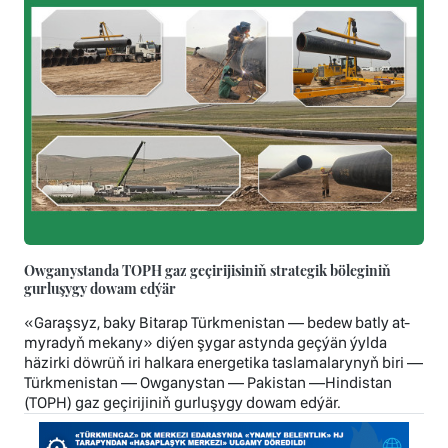
Owganystanda TOPH gaz geçirijisiniň strategik böleginiň
gurluşygy dowam edýär
«Garaşsyz, baky Bitarap Türkmenistan — bedew batly at-
myradyň mekany» diýen şygar astynda geçýän ýylda
häzirki döwrüň iri halkara energetika taslamalarynyň biri —
Türkmenistan — Owganystan — Pakistan —Hindistan
(TOPH) gaz geçirijiniň gurluşygy dowam edýär.