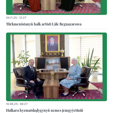
04.11.25 - 12:27
Türkmenistanyň halk artisti Läle Begnazarowa
10.06.25 - 06:27
Halkara hyzmatdaşlygynyň nemes jemgyýetiniň