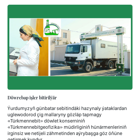
Döwrebap işler bitirilýär
Ýurdumyzyň günbatar sebitindäki hazynaly ýataklardan
uglewodorod çig mallaryny gözläp tapmagy
«Türkmennebit» döwlet konserniniň
«Türkmennebitgeofizika» müdirliginiň hünärmenleriniň
irginsiz we netijeli zähmetinden aýrybaşga göz öňüne
getirmek kyndyr.