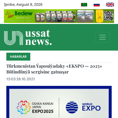
Şenbe, Awgust 8, 2026
HABARLAR
Türkmenistan Ýaponiýadaky «EKSPO — 2025»
Bütindünýä sergisine gatnaşar
13:03 28.10.2021