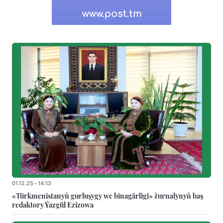
01.12.25 - 14:13
«Türkmenistanyň gurluşygy we binagärligi» žurnalynyň baş
redaktory Ýazgül Ezizowa