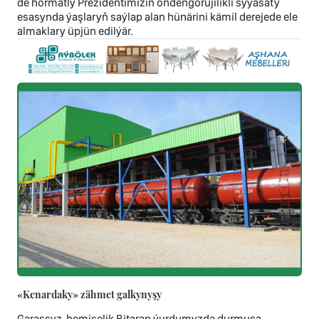
de hormatly Prezidentimiziň öňdengörüjilikli syýasaty
esasynda ýaşlaryň saýlap alan hünärini kämil derejede ele
almaklary üpjün edilýär.
«Kenardaky» zähmet galkynyşy
Garaşsyz, hemişelik Bitarap ýurdumyzda durmuşa