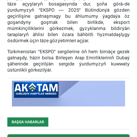
täze açyşlaryň bosagasynda dur, şoňa görä-de
ýurdumyzyň “EKSPO — 2025” Bütindünýä gözden
geçirilişine gatnaşmagy bu ählumumy ýagdaýa öz
goşandyny goşmak bilen birlikde, eksport
mümkinçiliklerini görkezmek, gyzyklanma bildirýän
taraplaryň ählisi bilen özara bähbitli hyzmatdaşlygy
ösdürmek üçin täze gözýetimleri açýar.
Türkmenistan “EKSPO” sergilerine öň hem birnäçe gezek
gatnaşdy, häzir bolsa Birleşen Arap Emirlikleriniň Dubaý
şäherinde geçirilýän sergide ýurdumyzyň kuwwaty
üstünlikli görkezilýär.
BAŞGA HABARLAR