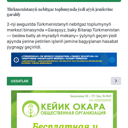
Türkmenistanyň nebitgaz toplumynda ýedi aýyň jemlerine
garaldy
2-nji awgustda Türkmenistanyň nebitgaz toplumynyň
merkezi binasynda «Garaşsyz, baky Bitarap Türkmenistan
— bedew batly at-myradyň mekany» ýylynyň geçen ýedi
aýynda ýerine ýetirilen işleriň jemine bagyşlanan hasabat
ýygnagy geçirildi.
USSATLAR