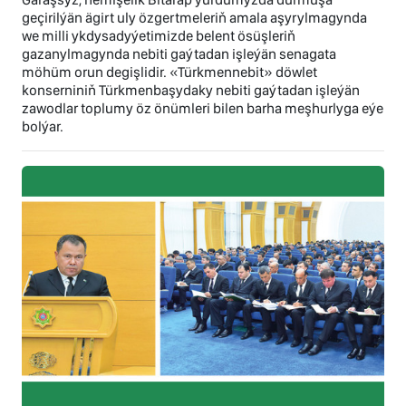
geçirilýän ägirt uly özgertmeleriň amala aşyrylmagynda
we milli ykdysadyýetimizde belent ösüşleriň
gazanylmagynda nebiti gaýtadan işleýän senagata
möhüm orun degişlidir. «Türkmennebit» döwlet
konserniniň Türkmenbaşydaky nebiti gaýtadan işleýän
zawodlar toplumy öz önümleri bilen barha meşhurlyga eýe
bolýar.