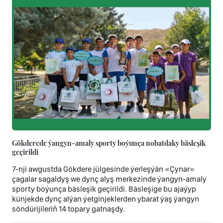
Gökderede ýangyn-amaly sporty boýunça nobatdaky bäsleşik
geçirildi
7-nji awgustda Gökdere jülgesinde ýerleşýän «Çynar»
çagalar sagaldyş we dynç alyş merkezinde ýangyn-amaly
sporty boýunça bäsleşik geçirildi. Bäsleşige bu ajaýyp
künjekde dynç alýan ýetginjeklerden ybarat ýaş ýangyn
söndürijileriň 14 topary gatnaşdy.