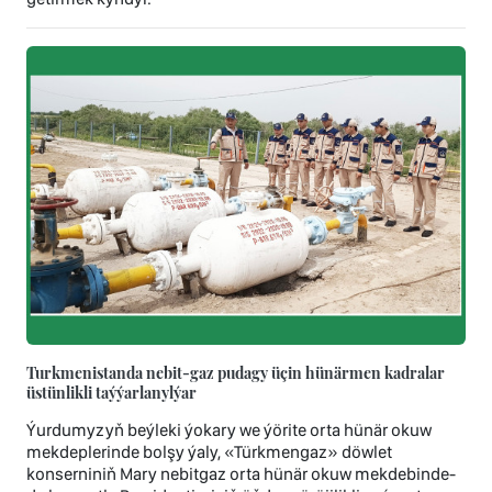
Turkmenistanda nebit-gaz pudagy üçin hünärmen kadralar
üstünlikli taýýarlanylýar
Ýurdumyzyň beýleki ýokary we ýörite orta hünär okuw
mekdeplerinde bolşy ýaly, «Türkmengaz» döwlet
konserniniň Mary nebitgaz orta hünär okuw mekdebinde-