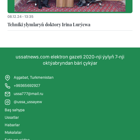
08.12.24 - 13:35
Tehniki ylymlaryň doktory Irina Lurýewa
ussatnews.com elektron gazeti 2020-nji ýylyň 7-nji
oktýabryndan bäri çykýar
Aşgabat, Turkmenistan
+99365692927
ussa777@mail.ru
@ussa_ussayew
Baş sahypa
Ussatlar
Habarlar
Makalalar
Foto we wideo