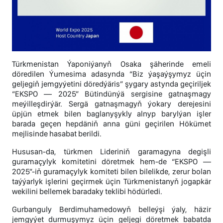
Türkmenistan Ýaponiýanyň Osaka şäherinde emeli
döredilen Ýumesima adasynda “Biz ýaşaýşymyz üçin
geljegiň jemgyýetini döredýäris” şygary astynda geçiriljek
“EKSPO — 2025” Bütindünýä sergisine gatnaşmagy
meýilleşdirýär. Sergä gatnaşmagyň ýokary derejesini
üpjün etmek bilen baglanyşykly alnyp barylýan işler
barada geçen hepdäniň anna güni geçirilen Hökümet
mejlisinde hasabat berildi.
Hususan-da, türkmen Lideriniň garamagyna degişli
guramaçylyk komitetini döretmek hem-de “EKSPO —
2025”-iň guramaçylyk komiteti bilen bilelikde, zerur bolan
taýýarlyk işlerini geçirmek üçin Türkmenistanyň jogapkär
wekilini bellemek baradaky teklibi hödürledi.
Gurbanguly Berdimuhamedowyň belleýşi ýaly, häzir
jemgyýet durmuşymyz üçin geljegi döretmek babatda