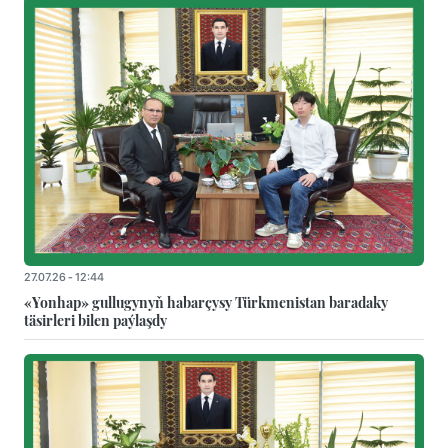
27.07.26 - 12:44
«Yonhap» gullugynyň habarçysy Türkmenistan baradaky
täsirleri bilen paýlaşdy