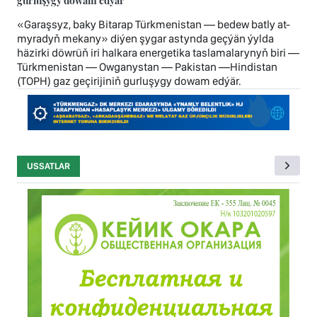
gurluşygy dowam edýär
«Garaşsyz, baky Bitarap Türkmenistan — bedew batly at-
myradyň mekany» diýen şygar astynda geçýän ýylda
häzirki döwrüň iri halkara energetika taslamalarynyň biri —
Türkmenistan — Owganystan — Pakistan —Hindistan
(TOPH) gaz geçirijiniň gurluşygy dowam edýär.
USSATLAR