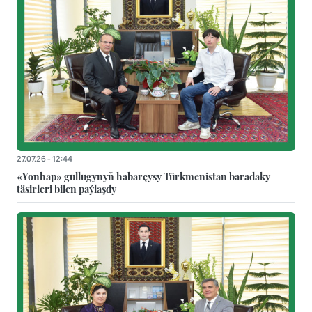
27.07.26 - 12:44
«Yonhap» gullugynyň habarçysy Türkmenistan baradaky
täsirleri bilen paýlaşdy