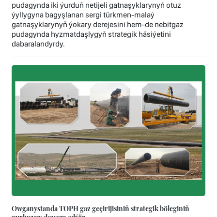
pudagynda iki ýurduň netijeli gatnaşyklarynyň otuz
ýyllygyna bagyşlanan sergi türkmen-malaý
gatnaşyklarynyň ýokary derejesini hem-de nebitgaz
pudagynda hyzmatdaşlygyň strategik häsiýetini
dabaralandyrdy.
Owganystanda TOPH gaz geçirijisiniň strategik böleginiň