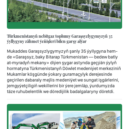
Türkmenistanyň nebitgaz toplumy Garaşsyzlygymyzyň 35
ýyllygyny zähmet ýeňişleri bilen garşy alýar
Mukaddes Garaşsyzlygymyzyň şanly 35 ýyllygyna hem-
de «Garaşsyz, baky Bitarap Türkmenistan — bedew batly
at-myradyň mekany» diýen şygar astynda geçýän ýylyň
hormatyna Türkmenistanyň Döwlet medeniýet merkeziniň
Mukamlar köşgünde ýokary guramaçylyk derejesinde
geçirilen dabaraly mejlis medeniýet we sungat işgärlerini,
jemgyýetçiligiň wekillerini bir ýere jemläp, ýurdumyzda
täze ruhubelentlik we döredijilik badalgalaryny döretdi.