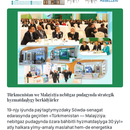
Türkmenistan we Malaýziýa nebitgaz pudagynda strategik
hyzmatdaşlygy berkidýärler
19-njy iýunda paýtagtymyzdaky Söwda-senagat
edarasynda geçirilen «Türkmenistan — Malaýziýa:
nebitgaz pudagynda özara bähbitli hyzmatdaşlyga 30 ýyl»
atly halkara ylmy-amaly maslahat hem-de energetika