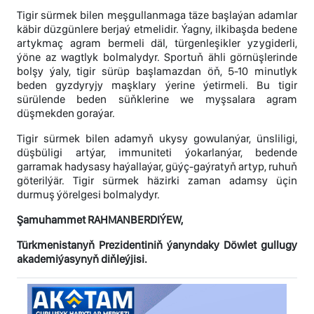
Tigir sürmek bilen meşgullanmaga täze başlaýan adamlar
käbir düzgünlere berjaý etmelidir. Ýagny, ilkibaşda bedene
artykmaç agram bermeli däl, türgenleşikler yzygiderli,
ýöne az wagtlyk bolmalydyr. Sportuň ähli görnüşlerinde
bolşy ýaly, tigir sürüp başlamazdan öň, 5-10 minutlyk
beden gyzdyryjy maşklary ýerine ýetirmeli. Bu tigir
sürülende beden süňklerine we myşsalara agram
düşmekden goraýar.
Tigir sürmek bilen adamyň ukysy gowulanýar, ünsliligi,
düşbüligi artýar, immuniteti ýokarlanýar, bedende
garramak hadysasy haýallaýar, güýç-gaýratyň artyp, ruhuň
göterilýär. Tigir sürmek häzirki zaman adamsy üçin
durmuş ýörelgesi bolmalydyr.
Şamuhammet RAHMANBERDIÝEW,
Türkmenistanyň Prezidentiniň ýanyndaky Döwlet gullugy
akademiýasynyň diňleýjisi.