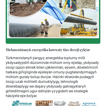
Türkmenistanyň energetika kuwwaty täze derejä çykýar
Türkmenistanyň ýangyç-energetika toplumy milli
ykdysadyýetiň düzüminde möhüm orny eýeläp, ykdysady
ösüşi üpjün etmek bilen çäklenmän, eýsem, döwletimiziň
halkara giňişliginde eýeleýän ornuny pugtalandyrmagyň
möhüm guraly bolup durýar. Häzirki döwürde pudagyň
ösüşi uzak möhletli durnuklylygy, tehnologik
döwrebaplygy we daşary ykdysady gatnaşyklaryň
giňeldilmegini ugur edinýän yzygiderli we strategik
häsiýete eýe bolýar.