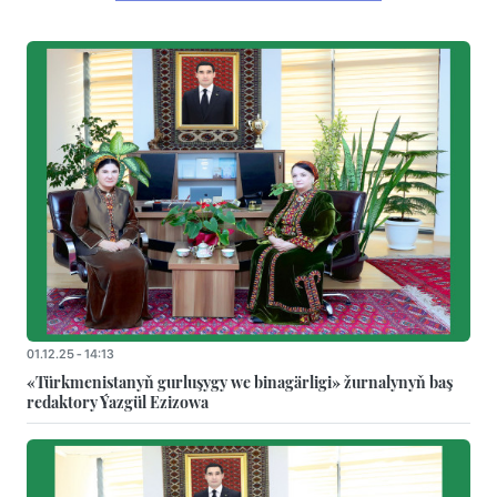
01.12.25 - 14:13
«Türkmenistanyň gurluşygy we binagärligi» žurnalynyň baş
redaktory Ýazgül Ezizowa