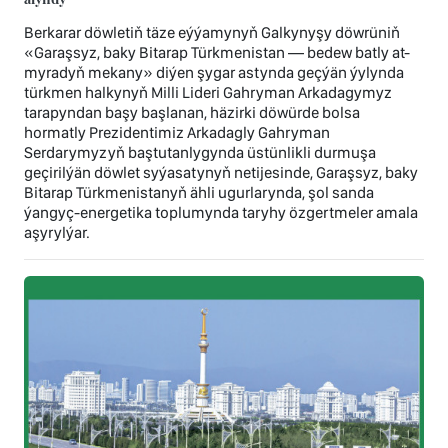
Berkarar döwletiň täze eýýamynyň Galkynyşy döwrüniň
«Garaşsyz, baky Bitarap Türkmenistan — bedew batly at-
myradyň mekany» diýen şygar astynda geçýän ýylynda
türkmen halkynyň Milli Lideri Gahryman Arkadagymyz
tarapyndan başy başlanan, häzirki döwürde bolsa
hormatly Prezidentimiz Arkadagly Gahryman
Serdarymyzyň baştutanlygynda üstünlikli durmuşa
geçirilýän döwlet syýasatynyň netijesinde, Garaşsyz, baky
Bitarap Türkmenistanyň ähli ugurlarynda, şol sanda
ýangyç-energetika toplumynda taryhy özgertmeler amala
aşyrylýar.