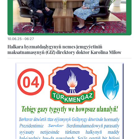
10.06.25 - 06:27
Halkara hyzmatdaşlygynyň nemes jemgyýetiniň
maksatnamasynyň (GIZ) direktory doktor Karolina Milow