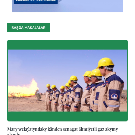
BAŞGA MAKALALAR
Mary welaýatyndaky känden senagat ähmiýetli gaz akymy
alyndy