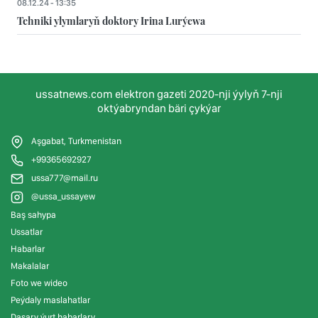
08.12.24 - 13:35
Tehniki ylymlaryň doktory Irina Lurýewa
ussatnews.com elektron gazeti 2020-nji ýylyň 7-nji
oktýabryndan bäri çykýar
Aşgabat, Turkmenistan
+99365692927
ussa777@mail.ru
@ussa_ussayew
Baş sahypa
Ussatlar
Habarlar
Makalalar
Foto we wideo
Peýdaly maslahatlar
Daşary ýurt habarlary