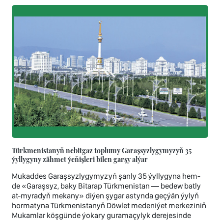
Türkmenistanyň nebitgaz toplumy Garaşsyzlygymyzyň 35
ýyllygyny zähmet ýeňişleri bilen garşy alýar
Mukaddes Garaşsyzlygymyzyň şanly 35 ýyllygyna hem-
de «Garaşsyz, baky Bitarap Türkmenistan — bedew batly
at-myradyň mekany» diýen şygar astynda geçýän ýylyň
hormatyna Türkmenistanyň Döwlet medeniýet merkeziniň
Mukamlar köşgünde ýokary guramaçylyk derejesinde