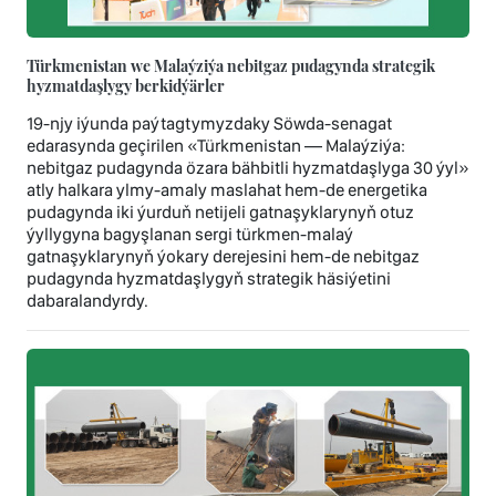
Türkmenistan we Malaýziýa nebitgaz pudagynda strategik
hyzmatdaşlygy berkidýärler
19-njy iýunda paýtagtymyzdaky Söwda-senagat
edarasynda geçirilen «Türkmenistan — Malaýziýa:
nebitgaz pudagynda özara bähbitli hyzmatdaşlyga 30 ýyl»
atly halkara ylmy-amaly maslahat hem-de energetika
pudagynda iki ýurduň netijeli gatnaşyklarynyň otuz
ýyllygyna bagyşlanan sergi türkmen-malaý
gatnaşyklarynyň ýokary derejesini hem-de nebitgaz
pudagynda hyzmatdaşlygyň strategik häsiýetini
dabaralandyrdy.