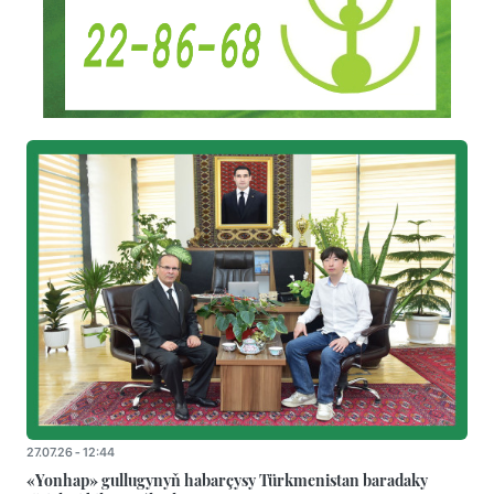
27.07.26 - 12:44
«Yonhap» gullugynyň habarçysy Türkmenistan baradaky