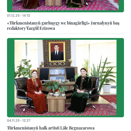
01.12.25 - 14:13
«Türkmenistanyň gurluşygy we binagärligi» žurnalynyň baş
redaktory Ýazgül Ezizowa
04.11.25 - 12:27
Türkmenistanyň halk artisti Läle Begnazarowa