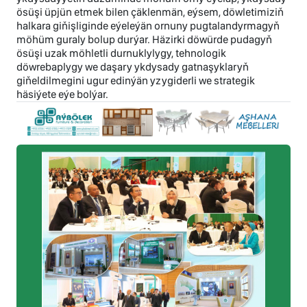
ösüşi üpjün etmek bilen çäklenmän, eýsem, döwletimiziň
halkara giňişliginde eýeleýän ornuny pugtalandyrmagyň
möhüm guraly bolup durýar. Häzirki döwürde pudagyň
ösüşi uzak möhletli durnuklylygy, tehnologik
döwrebaplygy we daşary ykdysady gatnaşyklaryň
giňeldilmegini ugur edinýän yzygiderli we strategik
häsiýete eýe bolýar.