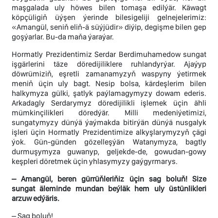
maşgalada uly höwes bilen tomaşa edilýär. Käwagt
köpçüligiň üýşen ýerinde bilesigeliji gelnejelerimiz:
«Amangül, seniň eliň-ä süýjüdir» diýip, degişme bilen gep
goşýarlar. Bu-da maňa ýaraýar.
Hormatly Prezidentimiz Serdar Berdimuhamedow sungat
işgärlerini täze döredijiliklere ruhlandyrýar. Ajaýyp
döwrümiziň, eşretli zamanamyzyň waspyny ýetirmek
meniň üçin uly bagt. Nesip bolsa, kärdeşlerim bilen
halkymyza gülki, şatlyk paýlamagymyzy dowam ederis.
Arkadagly Serdarymyz döredijilikli işlemek üçin ähli
mümkinçilikleri döredýär. Milli medeniýetimizi,
sungatymyzy dünýä ýaýmakda bitirýän dünýä nusgalyk
işleri üçin Hormatly Prezidentimize alkyşlarymyzyň çägi
ýok. Gün-günden gözelleşýän Watanymyza, bagtly
durmuşymyza guwanyp, geljekde-de, gowudan-gowy
keşpleri döretmek üçin yhlasymyzy gaýgyrmarys.
– Amangül, beren gürrüňleriňiz üçin sag boluň! Size
sungat äleminde mundan beýläk hem uly üstünlikleri
arzuw edýäris.
– Sag boluň!