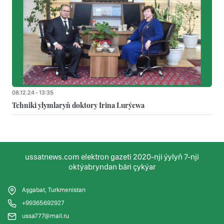
08.12.24 - 13:35
Tehniki ylymlaryň doktory Irina Lurýewa
ussatnews.com elektron gazeti 2020-nji ýylyň 7-nji
oktýabryndan bäri çykýar
Aşgabat, Turkmenistan
+99365692927
ussa777@mail.ru