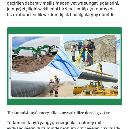
geçirilen dabaraly mejlis medeniýet we sungat işgärlerini,
jemgyýetçiligiň wekillerini bir ýere jemläp, ýurdumyzda
täze ruhubelentlik we döredijilik badalgalaryny döretdi.
Türkmenistanyň energetika kuwwaty täze derejä çykýar
Türkmenistanyň ýangyç-energetika toplumy milli
ykdysadyýetiň düzüminde möhüm orny eýeläp, ykdysady