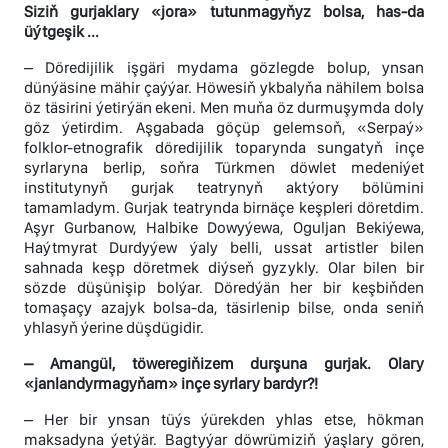
Siziň gurjaklary «jora» tutunmagyňyz bolsa, has-da
üýtgeşik ...
– Döredijilik işgäri mydama gözlegde bolup, ynsan
dünýäsine mähir çaýýar. Höwesiň ykbalyňa nähilem bolsa
öz täsirini ýetirýän ekeni. Men muňa öz durmuşymda doly
göz ýetirdim. Aşgabada göçüp gelemsoň, «Serpaý»
folklor-etnografik döredijilik toparynda sungatyň inçe
syrlaryna berlip, soňra Türkmen döwlet medeniýet
institutynyň gurjak teatrynyň aktýory bölümini
tamamladym. Gurjak teatrynda birnäçe keşpleri döretdim.
Aşyr Gurbanow, Halbike Dowyýewa, Oguljan Bekiýewa,
Haýtmyrat Durdyýew ýaly belli, ussat artistler bilen
sahnada keşp döretmek diýseň gyzykly. Olar bilen bir
sözde düşünişip bolýar. Döredýän her bir keşbiňden
tomaşaçy azajyk bolsa-da, täsirlenip bilse, onda seniň
yhlasyň ýerine düşdügidir.
– Amangül, töweregiňizem durşuna gurjak. Olary
«janlandyrmagyňam» inçe syrlary bardyr?!
– Her bir ynsan tüýs ýürekden yhlas etse, hökman
maksadyna ýetýär. Bagtyýar döwrümiziň ýaşlary gören,