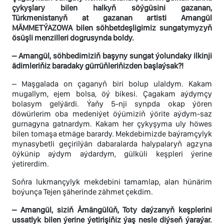
çykyşlary bilen halkyň söýgüsini gazanan,
Türkmenistanyň at gazanan artisti Amangül
MÄMMETÝAZOWA bilen söhbetdeşligimiz sungatymyzyň
ösüşli menzilleri dogrusynda boldy.
– Amangül, söhbedimiziň başyny sungat ýolundaky ilkinji
ädimleriňiz baradaky gürrüňleriňizden başlaýsak?!
– Maşgalada on çaganyň biri bolup ulaldym. Kakam
mugallym, ejem bolsa, öý bikesi. Çagakam aýdymçy
bolasym gelýärdi. Ýaňy 5-nji synpda okap ýören
döwürlerim oba medeniýet öýümiziň ýörite aýdym-saz
gurnagyna gatnardym. Kakam her çykyşyma uly höwes
bilen tomaşa etmäge barardy. Mekdebimizde baýramçylyk
mynasybetli geçirilýän dabaralarda halypalaryň agzyna
öýkünip aýdym aýdardym, gülküli keşpleri ýerine
ýetirerdim.
Soňra lukmançylyk mekdebini tamamlap, alan hünärim
boýunça Tejen şäherinde zähmet çekdim.
– Amangül, siziň Ämängülüň, Toty daýzanyň keşplerini
ussatlyk bilen ýerine ýetirişiňiz ýaş nesle diýseň ýaraýar.