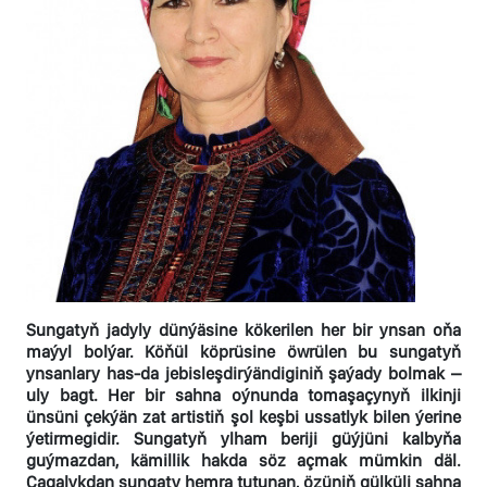
Sungatyň jadyly dünýäsine kökerilen her bir ynsan oňa
maýyl bolýar. Köňül köprüsine öwrülen bu sungatyň
ynsanlary has-da jebisleşdirýändiginiň şaýady bolmak –
uly bagt. Her bir sahna oýnunda tomaşaçynyň ilkinji
ünsüni çekýän zat artistiň şol keşbi ussatlyk bilen ýerine
ýetirmegidir. Sungatyň ylham beriji güýjüni kalbyňa
guýmazdan, kämillik hakda söz açmak mümkin däl.
Çagalykdan sungaty hemra tutunan, özüniň gülküli sahna