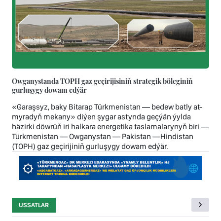
Owganystanda TOPH gaz geçirijisiniň strategik böleginiň
gurluşygy dowam edýär
«Garaşsyz, baky Bitarap Türkmenistan — bedew batly at-
myradyň mekany» diýen şygar astynda geçýän ýylda
häzirki döwrüň iri halkara energetika taslamalarynyň biri —
Türkmenistan — Owganystan — Pakistan —Hindistan
(TOPH) gaz geçirijiniň gurluşygy dowam edýär.
USSATLAR