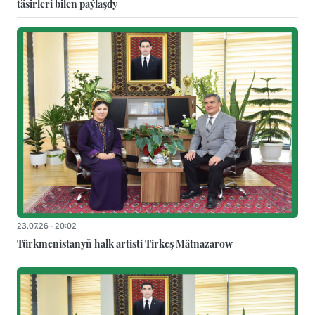
täsirleri bilen paýlaşdy
23.07.26 - 20:02
Türkmenistanyň halk artisti Tirkeş Mätnazarow