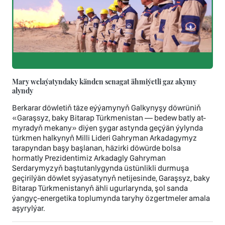
Mary welaýatyndaky känden senagat ähmiýetli gaz akymy
alyndy
Berkarar döwletiň täze eýýamynyň Galkynyşy döwrüniň
«Garaşsyz, baky Bitarap Türkmenistan — bedew batly at-
myradyň mekany» diýen şygar astynda geçýän ýylynda
türkmen halkynyň Milli Lideri Gahryman Arkadagymyz
tarapyndan başy başlanan, häzirki döwürde bolsa
hormatly Prezidentimiz Arkadagly Gahryman
Serdarymyzyň baştutanlygynda üstünlikli durmuşa
geçirilýän döwlet syýasatynyň netijesinde, Garaşsyz, baky
Bitarap Türkmenistanyň ähli ugurlarynda, şol sanda
ýangyç-energetika toplumynda taryhy özgertmeler amala
aşyrylýar.