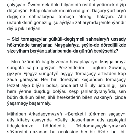
çalyşýan. Öwrenmek öňki bilýäniňiň üstüni ýetirmek diýip
düşünýän. Kitap okamak meniň endigim. Daşary ýurtlaryň
degişme sahnalaryna tomaşa etmegi halaýan. Ähli
üstünlikleriň gönezligi şu aýdýan zatlarymda jemlenýändir
diýip pikir edýän.
– Sizi tomaşaçylar gülküli-degişmeli sahnalaryň ussady
hökmünde tanaýarlar. Maşgalaňyz, şeýle-de döredijilikde
size ylham berýän zatlar barada-da gürrüň beräýseňiz?
– Men özümi iň bagtly zenan hasaplaýaryn. Maşgalamyz
sungata sarpa goýýar. Perzentlerim – oglum Guwanç,
gyzym Ejegyz sungatyň aşygy. Tomaşaçy artistden köp
zada garaşýar. Her bir döredýän keşbiňden tomaşaçy
lezzet alyp bilýän bolsa, onda artistiň uly üstünligi, işiň
hem ýerine düşdügi bolýar. Keşp janlandyranyňda, sen
bütin durkuň bilen, ähli hereketleriň bilen wakanyň içinde
ýaşamagy başarmaly.
Mähriban Arkadagymyzyň «Bereketli türkmen saçagy»
atly kitaby esasynda «Datly desserhan» atly gepleşigi
ildeşlerimize hödürledik. Teletomaşaçylarymyzyň
söýgüsini gazanan bu gepleşige her bir öýde, her bir