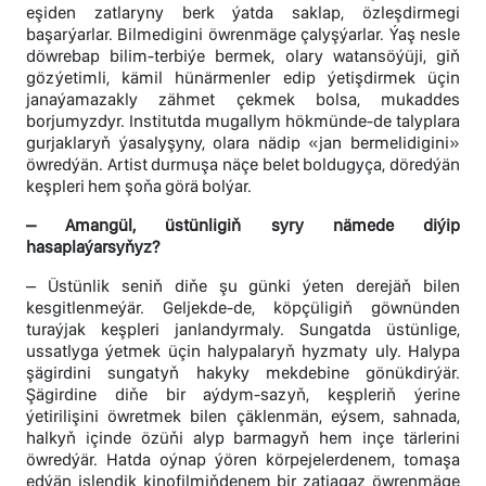
eşiden zatlaryny berk ýatda saklap, özleşdirmegi
başarýarlar. Bilmedigini öwrenmäge çalyşýarlar. Ýaş nesle
döwrebap bilim-terbiýe bermek, olary watansöýüji, giň
gözýetimli, kämil hünärmenler edip ýetişdirmek üçin
janaýamazakly zähmet çekmek bolsa, mukaddes
borjumyzdyr. Institutda mugallym hökmünde-de talyplara
gurjaklaryň ýasalyşyny, olara nädip «jan bermelidigini»
öwredýän. Artist durmuşa näçe belet boldugyça, döredýän
keşpleri hem şoňa görä bolýar.
– Amangül, üstünligiň syry nämede diýip
hasaplaýarsyňyz?
– Üstünlik seniň diňe şu günki ýeten derejäň bilen
kesgitlenmeýär. Geljekde-de, köpçüligiň göwnünden
turaýjak keşpleri janlandyrmaly. Sungatda üstünlige,
ussatlyga ýetmek üçin halypalaryň hyzmaty uly. Halypa
şägirdini sungatyň hakyky mekdebine gönükdirýär.
Şägirdine diňe bir aýdym-sazyň, keşpleriň ýerine
ýetirilişini öwretmek bilen çäklenmän, eýsem, sahnada,
halkyň içinde özüňi alyp barmagyň hem inçe tärlerini
öwredýär. Hatda oýnap ýören körpejelerdenem, tomaşa
edýän islendik kinofilmiňdenem bir zatjagaz öwrenmäge