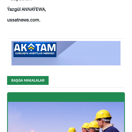
Ýazgül ANNAÝEWA,
ussatnews.com.
BAŞGA MAKALALAR