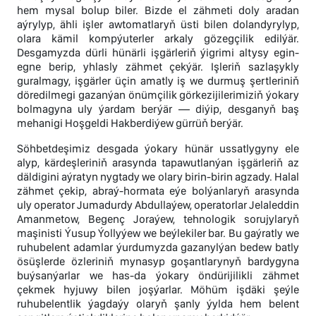
hem mysal bolup biler. Bizde el zähmeti doly aradan
aýrylyp, ähli işler awtomatlaryň üsti bilen dolandyrylyp,
olara kämil kompýuterler arkaly gözegçilik edilýär.
Desgamyzda dürli hünärli işgärleriň ýigrimi altysy egin-
egne berip, yhlasly zähmet çekýär. Işleriň sazlaşykly
guralmagy, işgärler üçin amatly iş we durmuş şertleriniň
döredilmegi gazanýan önümçilik görkezijilerimiziň ýokary
bolmagyna uly ýardam berýär — diýip, desganyň baş
mehanigi Hoşgeldi Hakberdiýew gürrüň berýär.
Söhbetdeşimiz desgada ýokary hünär ussatlygyny ele
alyp, kärdeşleriniň arasynda tapawutlanýan işgärleriň az
däldigini aýratyn nygtady we olary birin-birin agzady. Halal
zähmet çekip, abraý-hormata eýe bolýanlaryň arasynda
uly operator Jumadurdy Abdullaýew, operatorlar Jelaleddin
Amanmetow, Begenç Joraýew, tehnologik sorujylaryň
maşinisti Ýusup Ýollyýew we beýlekiler bar. Bu gaýratly we
ruhubelent adamlar ýurdumyzda gazanylýan bedew batly
ösüşlerde özleriniň mynasyp goşantlarynyň bardygyna
buýsanýarlar we has-da ýokary öndürijilikli zähmet
çekmek hyjuwy bilen joşýarlar. Möhüm işdäki şeýle
ruhubelentlik ýagdaýy olaryň şanly ýylda hem belent