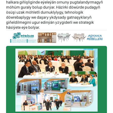
halkara giňişliginde eýeleýän ornuny pugtalandyrmagyň
möhüm guraly bolup durýar. Häzirki döwürde pudagyň
ösüşi uzak möhletli durnuklylygy, tehnologik
döwrebaplygy we daşary ykdysady gatnaşyklaryň
giňeldilmegini ugur edinýän yzygiderli we strategik
häsiýete eýe bolýar.