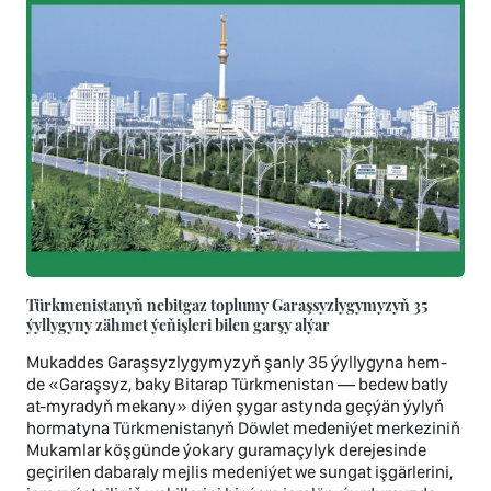
Türkmenistanyň nebitgaz toplumy Garaşsyzlygymyzyň 35
ýyllygyny zähmet ýeňişleri bilen garşy alýar
Mukaddes Garaşsyzlygymyzyň şanly 35 ýyllygyna hem-
de «Garaşsyz, baky Bitarap Türkmenistan — bedew batly
at-myradyň mekany» diýen şygar astynda geçýän ýylyň
hormatyna Türkmenistanyň Döwlet medeniýet merkeziniň
Mukamlar köşgünde ýokary guramaçylyk derejesinde
geçirilen dabaraly mejlis medeniýet we sungat işgärlerini,