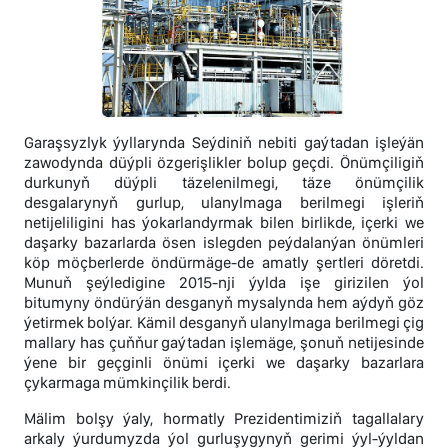
Garaşsyzlyk ýyllarynda Seýdiniň nebiti gaýtadan işleýän
zawodynda düýpli özgerişlikler bolup geçdi. Önümçiligiň
durkunyň düýpli täzelenilmegi, täze önümçilik
desgalarynyň gurlup, ulanylmaga berilmegi işleriň
netijeliligini has ýokarlandyrmak bilen birlikde, içerki we
daşarky bazarlarda ösen islegden peýdalanýan önümleri
köp möçberlerde öndürmäge-de amatly şertleri döretdi.
Munuň şeýledigine 2015-nji ýylda işe girizilen ýol
bitumyny öndürýän desganyň mysalynda hem aýdyň göz
ýetirmek bolýar. Kämil desganyň ulanylmaga berilmegi çig
mallary has çuňňur gaýtadan işlemäge, şonuň netijesinde
ýene bir geçginli önümi içerki we daşarky bazarlara
çykarmaga mümkinçilik berdi.
Mälim bolşy ýaly, hormatly Prezidentimiziň tagallalary
arkaly ýurdumyzda ýol gurluşygynyň gerimi ýyl-ýyldan