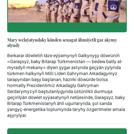
Mary welaýatyndaky känden senagat ähmiýetli gaz akymy
alyndy
Berkarar döwletiň täze eýýamynyň Galkynyşy döwrüniň
«Garaşsyz, baky Bitarap Türkmenistan — bedew batly at-
myradyň mekany» diýen şygar astynda geçýän ýylynda
türkmen halkynyň Milli Lideri Gahryman Arkadagymyz
tarapyndan başy başlanan, häzirki döwürde bolsa
hormatly Prezidentimiz Arkadagly Gahryman
Serdarymyzyň baştutanlygynda üstünlikli durmuşa
geçirilýän döwlet syýasatynyň netijesinde, Garaşsyz, baky
Bitarap Türkmenistanyň ähli ugurlarynda, şol sanda
ýangyç-energetika toplumynda taryhy özgertmeler amala
aşyrylýar.