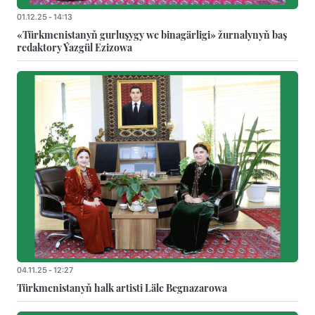
01.12.25 - 14:13
«Türkmenistanyň gurluşygy we binagärligi» žurnalynyň baş
redaktory Ýazgül Ezizowa
04.11.25 - 12:27
Türkmenistanyň halk artisti Läle Begnazarowa