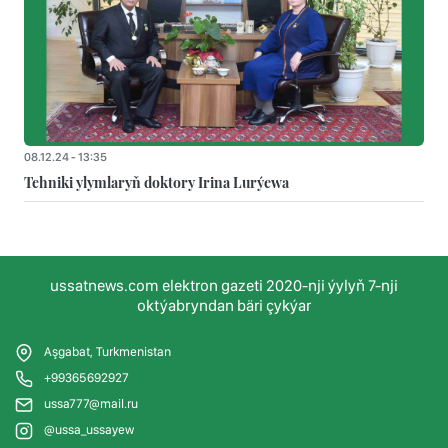
08.12.24 - 13:35
Tehniki ylymlaryň doktory Irina Lurýewa
ussatnews.com elektron gazeti 2020-nji ýylyň 7-nji
oktýabryndan bäri çykýar
Aşgabat, Turkmenistan
+99365692927
ussa777@mail.ru
@ussa_ussayew