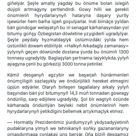
giňelýär. Şeýle amatly ýagdaý bu önüme bolan islegiň
düýpli artmagyny şertlendirdi. Gowy hilli we gerekli
önümleriň hyrydarlarynyň hataryna daşary ýurtly
işewürler hem barha işjeň goşulýarlar. Indi birnäçe ýyldan
bäri gündogar welaýatyň bu iri senagat kärhanasyndan ýol
bitumy goňşy Özbegistan döwletine yzygiderli ugradylýar.
Şeýle peýdaly hyzmatdaşlyk üstümizdäki ýylda hem
üstünlikli dowam etdirilýär. «Halkyň Arkadagly zamanasy»
ýylynyň geçen döwründe dostana ýurda bu önümiň 1300
tonnasy ugradyldy. Baglaşylan şertnama laýyklykda, ýylyň
aýagyna çenli bu görkeziji 3000 tonna ýetiriler.
Kämil desganyň agzybir we başarjaň hünärmenleri
önümçiligiň sazlaşykly we öndürijilikli hereket etmegini
üpjün edýärler. Olaryň birleşen tagallalary arkaly ýylyň
başyndan bäri ýol bitumynyň 14,3 müň tonnadan gowragy
öndürilip, sarp edijilere ugradyldy. Şol bir wagtyň özünde
kärhanada öndürilýän beýleki nebit önümleriniň hem
hyrydarlarynyň ýetikdigini bellemek artykmaçlyk etmez.
— Hormatly Prezidentimiz ýurdumyzyň ykdysadyýetiniň
pudaklaryna ylmyň we tehnikanyň soňky gazananlaryny
ornaşdyrmaga çynlakaý üns berýär. Oňa biziň desgamyz