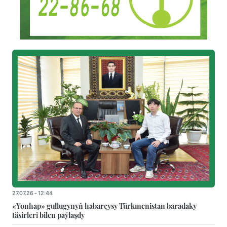
27.07.26 - 12:44
«Yonhap» gullugynyň habarçysy Türkmenistan baradaky
täsirleri bilen paýlaşdy