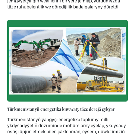
jemgyýetçiligiň wekillerini bir ýere jemläp, ýurdumyzda
täze ruhubelentlik we döredijilik badalgalaryny döretdi.
Türkmenistanyň energetika kuwwaty täze derejä çykýar
Türkmenistanyň ýangyç-energetika toplumy milli
ykdysadyýetiň düzüminde möhüm orny eýeläp, ykdysady
ösüşi üpjün etmek bilen çäklenmän, eýsem, döwletimiziň