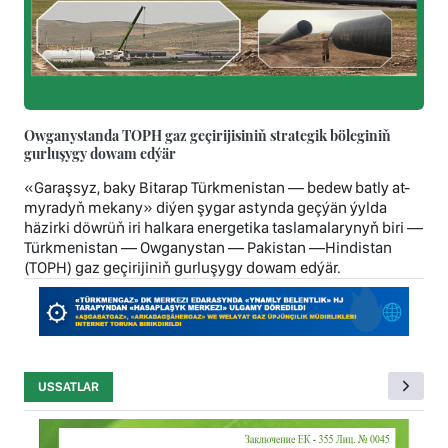
Owganystanda TOPH gaz geçirijisiniň strategik böleginiň
gurluşygy dowam edýär
«Garaşsyz, baky Bitarap Türkmenistan — bedew batly at-
myradyň mekany» diýen şygar astynda geçýän ýylda
häzirki döwrüň iri halkara energetika taslamalarynyň biri —
Türkmenistan — Owganystan — Pakistan —Hindistan
(TOPH) gaz geçirijiniň gurluşygy dowam edýär.
USSATLAR