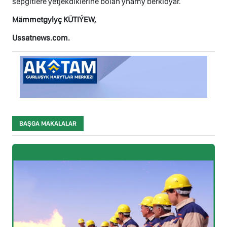
sepgitlere ýetjekdiklerine bolan ynamy berkidýär.
Mämmetgylyç KÜTIÝEW,
Ussatnews.com.
BAŞGA MAKALALAR