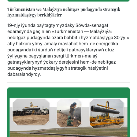
Türkmenistan we Malaýziýa nebitgaz pudagynda strategik
hyzmatdaşlygy berkidýärler
19-njy iýunda paýtagtymyzdaky Söwda-senagat
edarasynda geçirilen «Türkmenistan — Malaýziýa:
nebitgaz pudagynda özara bähbitli hyzmatdaşlyga 30 ýyl»
atly halkara ylmy-amaly maslahat hem-de energetika
pudagynda iki ýurduň netijeli gatnaşyklarynyň otuz
ýyllygyna bagyşlanan sergi türkmen-malaý
gatnaşyklarynyň ýokary derejesini hem-de nebitgaz
pudagynda hyzmatdaşlygyň strategik häsiýetini
dabaralandyrdy.