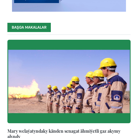
BAŞGA MAKALALAR
Mary welaýatyndaky känden senagat ähmiýetli gaz akymy
alyndy