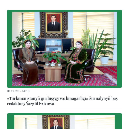
01.12.25 - 14:13
«Türkmenistanyň gurluşygy we binagärligi» žurnalynyň baş
redaktory Ýazgül Ezizowa