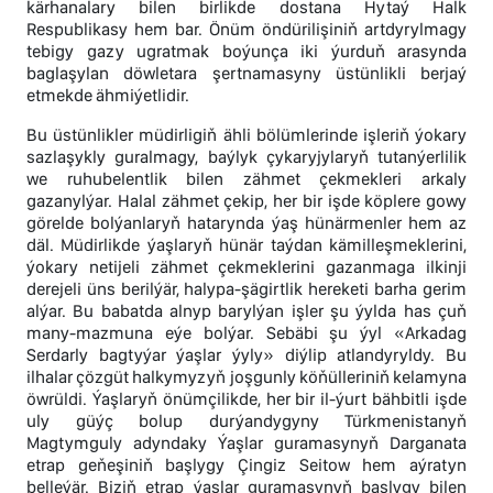
kärhanalary bilen birlikde dostana Hytaý Halk
Respublikasy hem bar. Önüm öndürilişiniň artdyrylmagy
tebigy gazy ugratmak boýunça iki ýurduň arasynda
baglaşylan döwletara şertnamasyny üstünlikli berjaý
etmekde ähmiýetlidir.
Bu üstünlikler müdirligiň ähli bölümlerinde işleriň ýokary
sazlaşykly guralmagy, baýlyk çykaryjylaryň tutanýerlilik
we ruhubelentlik bilen zähmet çekmekleri arkaly
gazanylýar. Halal zähmet çekip, her bir işde köplere gowy
görelde bolýanlaryň hatarynda ýaş hünärmenler hem az
däl. Müdirlikde ýaşlaryň hünär taýdan kämilleşmeklerini,
ýokary netijeli zähmet çekmeklerini gazanmaga ilkinji
derejeli üns berilýär, halypa-şägirtlik hereketi barha gerim
alýar. Bu babatda alnyp barylýan işler şu ýylda has çuň
many-mazmuna eýe bolýar. Sebäbi şu ýyl «Arkadag
Serdarly bagtyýar ýaşlar ýyly» diýlip atlandyryldy. Bu
ilhalar çözgüt halkymyzyň joşgunly köňülleriniň kelamyna
öwrüldi. Ýaşlaryň önümçilikde, her bir il-ýurt bähbitli işde
uly güýç bolup durýandygyny Türkmenistanyň
Magtymguly adyndaky Ýaşlar guramasynyň Darganata
etrap geňeşiniň başlygy Çingiz Seitow hem aýratyn
belleýär. Biziň etrap ýaşlar guramasynyň başlygy bilen