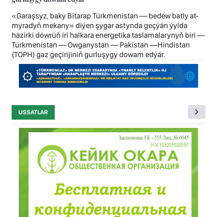
«Garaşsyz, baky Bitarap Türkmenistan — bedew batly at-
myradyň mekany» diýen şygar astynda geçýän ýylda
häzirki döwrüň iri halkara energetika taslamalarynyň biri —
Türkmenistan — Owganystan — Pakistan —Hindistan
(TOPH) gaz geçirijiniň gurluşygy dowam edýär.
USSATLAR