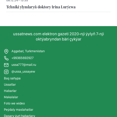
08.12.24 - 13:35
Tehniki ylymlaryň doktory Irina Lurýewa
ussatnews.com elektron gazeti 2020-nji ýylyň 7-nji
oktýabryndan bäri çykýar
Aşgabat, Turkmenistan
+99365692927
ussa777@mail.ru
@ussa_ussayew
Baş sahypa
Ussatlar
Habarlar
Makalalar
Foto we wideo
Peýdaly maslahatlar
Daşary ýurt habarlary