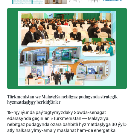
Türkmenistan we Malaýziýa nebitgaz pudagynda strategik
hyzmatdaşlygy berkidýärler
19-njy iýunda paýtagtymyzdaky Söwda-senagat
edarasynda geçirilen «Türkmenistan — Malaýziýa:
nebitgaz pudagynda özara bähbitli hyzmatdaşlyga 30 ýyl»
atly halkara ylmy-amaly maslahat hem-de energetika