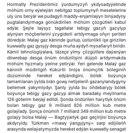
Hormatly Prezidentimiz ýurdumyzyň ykdysadyýetinde
möhüm orny eýeleýän nebitgaz toplumynyň meselelerine
uly üns berýär we pudagyň maddy-enjamlaýyn binýadyny
pugtalandyrmaga gönükdirilen möhüm çözgütleri kabul
edýär. Şeýle taýsyz tagallalar tebigy gazyň gazylyp
alynýan möçberlerini yzygiderli artdyrmaga oňyn şertleri
döredýär. Malaý gaz käninde gurlup, üstünlikli işe girizilen
kuwwatly gaz gysyjy desga muňa aýdyň mysallaryň biridir.
Kämil tehnologiýalara, täzeçe ylmy çözgütlere daýanýan
döwrebap desga önüm öndürilişini düýpli artdyrmakda
möhüm hyzmaty ýerine ýetirýär. Ýeri gelende Malaý gaz
käniniň müdirligiň Kükürtli liniýa önümçilik böleginiň
düzüminde hereket edýändigini, bölek boýunça
tamamlanan ýylda örän gowy netijeleriň gazanylandygyny
bellemek ýakymlydyr. Şanly ýylda bu öňdebaryjy bölek
boýunça tebigy gazy gazyp almak baradaky meýilnama
126 göterim berjaý edildi. Şonda öndürilen harytlyk önüm
bolan tebigy gaz 9 milliard 826 million kub metre
golaýlady. Şonça önümiň 7 milliard 349 million kub metre
golaýy bolsa Malaý — Bagtyýarlyk gaz geçirijisi boýunça
akdyryldy. Türkmen «mawy ýangyjyny» sarp edijileriň
arasynda welaýatymyzda hereket edýän kuwwatly senagat