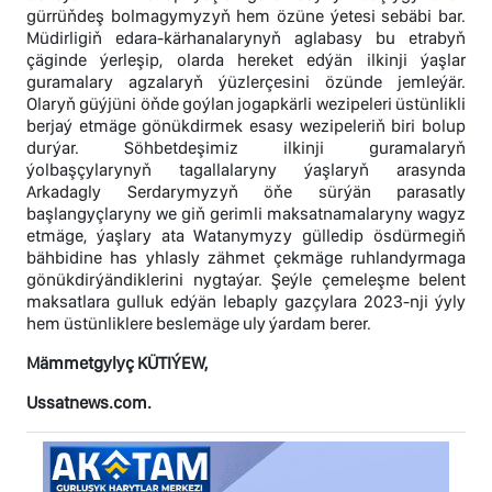
gürrüňdeş bolmagymyzyň hem özüne ýetesi sebäbi bar.
Müdirligiň edara-kärhanalarynyň aglabasy bu etrabyň
çäginde ýerleşip, olarda hereket edýän ilkinji ýaşlar
guramalary agzalaryň ýüzlerçesini özünde jemleýär.
Olaryň güýjüni öňde goýlan jogapkärli wezipeleri üstünlikli
berjaý etmäge gönükdirmek esasy wezipeleriň biri bolup
durýar. Söhbetdeşimiz ilkinji guramalaryň
ýolbaşçylarynyň tagallalaryny ýaşlaryň arasynda
Arkadagly Serdarymyzyň öňe sürýän parasatly
başlangyçlaryny we giň gerimli maksatnamalaryny wagyz
etmäge, ýaşlary ata Watanymyzy gülledip ösdürmegiň
bähbidine has yhlasly zähmet çekmäge ruhlandyrmaga
gönükdirýändiklerini nygtaýar. Şeýle çemeleşme belent
maksatlara gulluk edýän lebaply gazçylara 2023-nji ýyly
hem üstünliklere beslemäge uly ýardam berer.
Mämmetgylyç KÜTIÝEW,
Ussatnews.com.