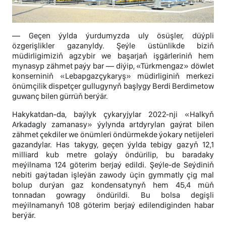
— Geçen ýylda ýurdumyzda uly ösüşler, düýpli
özgerişlikler gazanyldy. Şeýle üstünlikde biziň
müdirligimiziň agzybir we başarjaň işgärleriniň hem
mynasyp zähmet paýy bar — diýip, «Türkmengaz» döwlet
konserniniň «Lebapgazçykaryş» müdirliginiň merkezi
önümçilik dispetçer gullugynyň başlygy Berdi Berdimetow
guwanç bilen gürrüň berýär.
Hakykatdan-da, baýlyk çykaryjylar 2022-nji «Halkyň
Arkadagly zamanasy» ýylynda artdyrylan gaýrat bilen
zähmet çekdiler we önümleri öndürmekde ýokary netijeleri
gazandylar. Has takygy, geçen ýylda tebigy gazyň 12,1
milliard kub metre golaýy öndürilip, bu baradaky
meýilnama 124 göterim berjaý edildi. Şeýle-de Seýdiniň
nebiti gaýtadan işleýän zawody üçin gymmatly çig mal
bolup durýan gaz kondensatynyň hem 45,4 müň
tonnadan gowragy öndürildi. Bu bolsa degişli
meýilnamanyň 108 göterim berjaý edilendiginden habar
berýär.