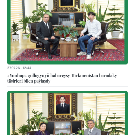
27.07.26 - 12:44
«Yonhap» gullugynyň habarçysy Türkmenistan baradaky
täsirleri bilen paýlaşdy