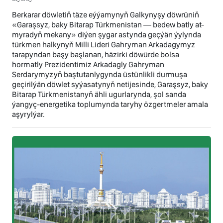
Berkarar döwletiň täze eýýamynyň Galkynyşy döwrüniň
«Garaşsyz, baky Bitarap Türkmenistan — bedew batly at-
myradyň mekany» diýen şygar astynda geçýän ýylynda
türkmen halkynyň Milli Lideri Gahryman Arkadagymyz
tarapyndan başy başlanan, häzirki döwürde bolsa
hormatly Prezidentimiz Arkadagly Gahryman
Serdarymyzyň baştutanlygynda üstünlikli durmuşa
geçirilýän döwlet syýasatynyň netijesinde, Garaşsyz, baky
Bitarap Türkmenistanyň ähli ugurlarynda, şol sanda
ýangyç-energetika toplumynda taryhy özgertmeler amala
aşyrylýar.