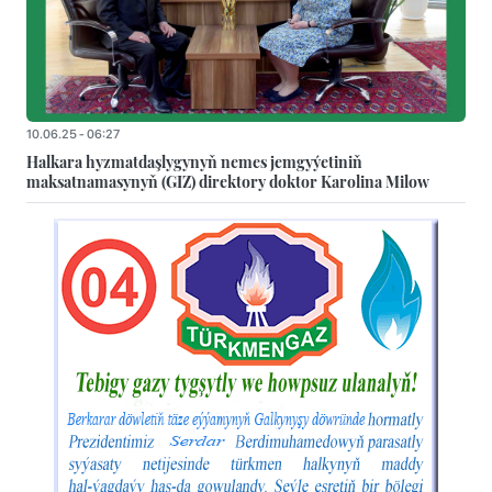
10.06.25 - 06:27
Halkara hyzmatdaşlygynyň nemes jemgyýetiniň
maksatnamasynyň (GIZ) direktory doktor Karolina Milow