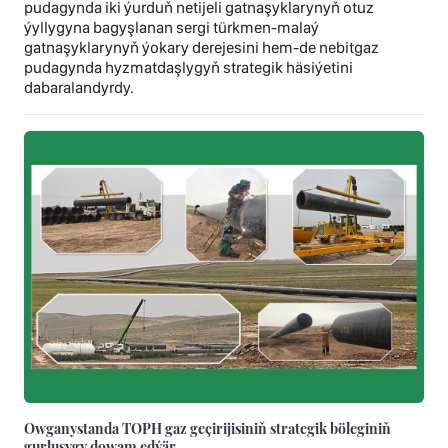
pudagynda iki ýurduň netijeli gatnaşyklarynyň otuz
ýyllygyna bagyşlanan sergi türkmen-malaý
gatnaşyklarynyň ýokary derejesini hem-de nebitgaz
pudagynda hyzmatdaşlygyň strategik häsiýetini
dabaralandyrdy.
Owganystanda TOPH gaz geçirijisiniň strategik böleginiň
gurluşygy dowam edýär