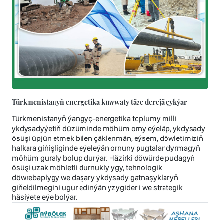
Türkmenistanyň energetika kuwwaty täze derejä çykýar
Türkmenistanyň ýangyç-energetika toplumy milli
ykdysadyýetiň düzüminde möhüm orny eýeläp, ykdysady
ösüşi üpjün etmek bilen çäklenmän, eýsem, döwletimiziň
halkara giňişliginde eýeleýän ornuny pugtalandyrmagyň
möhüm guraly bolup durýar. Häzirki döwürde pudagyň
ösüşi uzak möhletli durnuklylygy, tehnologik
döwrebaplygy we daşary ykdysady gatnaşyklaryň
giňeldilmegini ugur edinýän yzygiderli we strategik
häsiýete eýe bolýar.