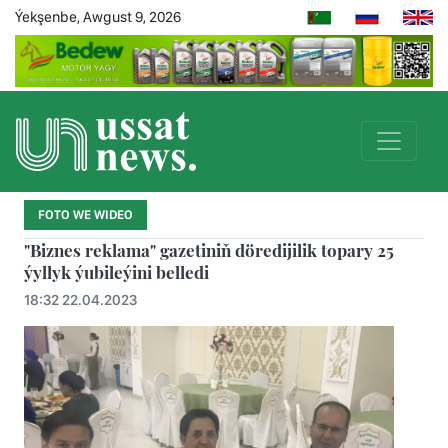
Ýekşenbe, Awgust 9, 2026
FOTO WE WIDEO
"Biznes reklama" gazetiniň döredijilik topary 25
ýyllyk ýubileýini belledi
18:32 22.04.2023