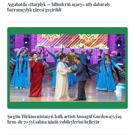
Aşgabatda «Harplyk — bilimleriň açary» atly dabaraly
baýramçylyk çäresi geçirildi
Şu gün Türkmenistanyň halk artisti Annagül Gurdowa75 ýaş
hem-de 70 ýyl sahna işiniň ýubileýlerini belleýär