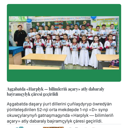
Aşgabatda «Harplyk — bilimleriň açary» atly dabaraly
baýramçylyk çäresi geçirildi
Aşgabatda daşary ýurt dillerini çuňlaşdyryp öwredýän
ýöriteleşdirilen 52-nji orta mekdepde 1-nji «D» synp
okuwçylarynyň gatnaşmagynda «Harplyk — bilimleriň
açary» atly dabaraly baýramçylyk çäresi geçirildi.