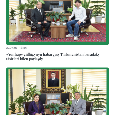
27.07.26 - 12:44
«Yonhap» gullugynyň habarçysy Türkmenistan baradaky
täsirleri bilen paýlaşdy