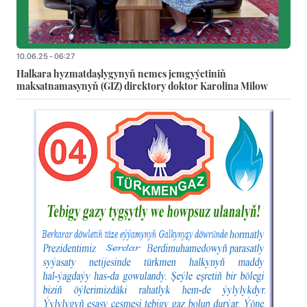
10.06.25 - 06:27
Halkara hyzmatdaşlygynyň nemes jemgyýetiniň
maksatnamasynyň (GIZ) direktory doktor Karolina Milow