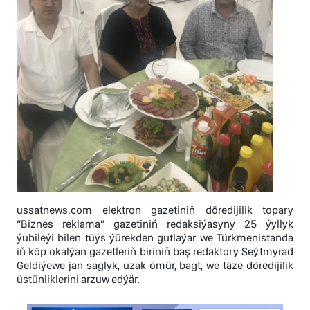
ussatnews.com elektron gazetiniň döredijilik topary
“Biznes reklama” gazetiniň redaksiýasyny 25 ýyllyk
ýubileýi bilen tüýs ýürekden gutlaýar we Türkmenistanda
iň köp okalýan gazetleriň biriniň baş redaktory Seýtmyrad
Geldiýewe jan saglyk, uzak ömür, bagt, we täze döredijilik
üstünliklerini arzuw edýär.