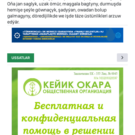
Oňa jan saglyk, uzak ömür, maşgala bagtyny, durmuşda
hemişe şeýle göwnaçyk, şadyýan, owadan bolup
galmagyny, döredijilikde we işde täze üstünlikleri arzuw
edýär.
USSATLAR