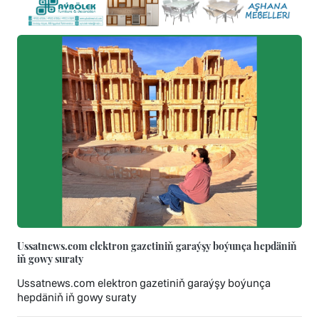
Ussatnews.com elektron gazetiniň garaýşy boýunça hepdäniň
iň gowy suraty
Ussatnews.com elektron gazetiniň garaýşy boýunça
hepdäniň iň gowy suraty