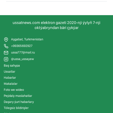
ussatnews.com elektron gazeti 2020-nji ýylyň 7-nji
oktýabryndan bäri çykýar
Aşgabat, Turkmenistan
+99365692927
ussa777@mail.ru
@ussa_ussayew
Baş sahypa
Ussatlar
Habarlar
Makalalar
Foto we wideo
Peýdaly maslahatlar
Daşary ýurt habarlary
Tölegsiz bildirişler