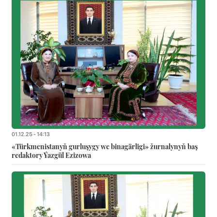
01.12.25 - 14:13
«Türkmenistanyň gurluşygy we binagärligi» žurnalynyň baş
redaktory Ýazgül Ezizowa