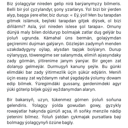
Biz ýolagçylar nireden gelip nirä barýanymyzy bilmeris.
Belli bir ýol çyzylandyr, şony yzarlarys. Ýol bizi bir ýerden
alyp, başga ýere elter, biz durup: « Eý, ýol! Men bu tarapdan
gitmek islämok, beýleki tarapdan gitjek diýsek, ol bizi
diňlärmi? Asla, ýol nireden islese şol tarapa». Ornuny
dünýä maly bilen dolduryp bolmajak zatlar duş gelýär bu
ýoluň ugrunda. Kämahal üns bermän, golaýymdan
geçirenimi duýman galýaryn. Gözleýän zadymyň menden
uzakdadygyny oýlap, alysdan tapjak bolýaryn. Durup
oýlanyşyp, töweregime ser salanymda, elimiň aýasyndaky
zady görmän, ýitirenime janym ýanýar. Bir geçen zat
dolanyp gelmeýär. Durmuşyň kanuny şeýle. Bu günki
elimdäki bar zady ýitirmezlik üçin şükür edýärin. Meniň
üçin esasy zat wyždanym rahat ýagdaýda ýolumy dowam
edip bilmek. Ýüregimdäki gussany, gerdenimdeki agyr
ýüki göterip biljek güýji wyždanymdan alaryn.
Bir bakarsyň, uzyn, tükenmez görnen ýoluň soňuna
gelendiris. Ýolagçy ýolda gowudan gowy, gyzykly
rowaýatlar hakynda gürrüň açsa, iň soňky menzile nädip
ýetenini bilmez. Ýoluň ýatdan çykmajak pursatlara baý
bolmagy ýolagçynyň özüne bagly.