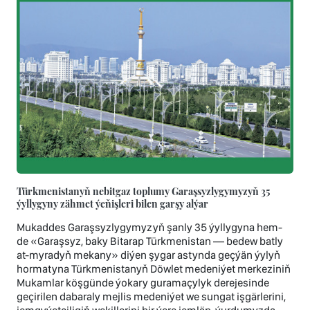
Türkmenistanyň nebitgaz toplumy Garaşsyzlygymyzyň 35
ýyllygyny zähmet ýeňişleri bilen garşy alýar
Mukaddes Garaşsyzlygymyzyň şanly 35 ýyllygyna hem-
de «Garaşsyz, baky Bitarap Türkmenistan — bedew batly
at-myradyň mekany» diýen şygar astynda geçýän ýylyň
hormatyna Türkmenistanyň Döwlet medeniýet merkeziniň
Mukamlar köşgünde ýokary guramaçylyk derejesinde
geçirilen dabaraly mejlis medeniýet we sungat işgärlerini,