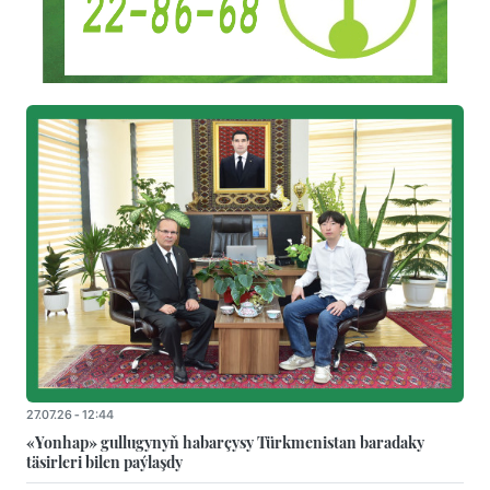
27.07.26 - 12:44
«Yonhap» gullugynyň habarçysy Türkmenistan baradaky
täsirleri bilen paýlaşdy