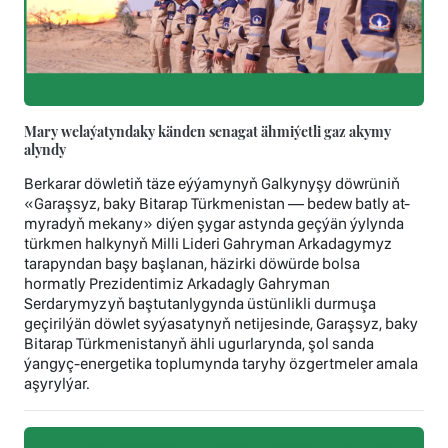
Mary welaýatyndaky känden senagat ähmiýetli gaz akymy
alyndy
Berkarar döwletiň täze eýýamynyň Galkynyşy döwrüniň
«Garaşsyz, baky Bitarap Türkmenistan — bedew batly at-
myradyň mekany» diýen şygar astynda geçýän ýylynda
türkmen halkynyň Milli Lideri Gahryman Arkadagymyz
tarapyndan başy başlanan, häzirki döwürde bolsa
hormatly Prezidentimiz Arkadagly Gahryman
Serdarymyzyň baştutanlygynda üstünlikli durmuşa
geçirilýän döwlet syýasatynyň netijesinde, Garaşsyz, baky
Bitarap Türkmenistanyň ähli ugurlarynda, şol sanda
ýangyç-energetika toplumynda taryhy özgertmeler amala
aşyrylýar.