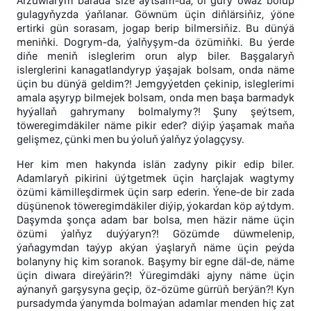
Arzuwlarym barada size aýtsam-da, ol gury owaz bolup
gulagyňyzda ýaňlanar. Göwnüm üçin diňlärsiňiz, ýöne
ertirki gün sorasam, jogap berip bilmersiňiz. Bu dünýä
meniňki. Dogrym-da, ýalňyşym-da özümiňki. Bu ýerde
diňe meniň isleglerim orun alyp biler. Başgalaryň
islerglerini kanagatlandyryp ýaşajak bolsam, onda näme
üçin bu dünýä geldim?! Jemgyýetden çekinip, isleglerimi
amala aşyryp bilmejek bolsam, onda men başa barmadyk
hyýallaň gahrymany bolmalymy?! Şuny şeýtsem,
töweregimdäkiler näme pikir eder? diýip ýaşamak maňa
gelişmez, çünki men bu ýoluň ýalňyz ýolagçysy.
Her kim men hakynda islän zadyny pikir edip biler.
Adamlaryň pikirini üýtgetmek üçin harçlajak wagtymy
özümi kämilleşdirmek üçin sarp ederin. Ýene-de bir zada
düşünenok töweregimdäkiler diýip, ýokardan köp aýtdym.
Daşymda şonça adam bar bolsa, men häzir näme üçin
özümi ýalňyz duýýaryn?! Gözümde düwmelenip,
ýaňagymdan taýyp akýan ýaşlaryň näme üçin peýda
bolanyny hiç kim soranok. Başymy bir egne däl-de, näme
üçin diwara direýärin?! Ýüregimdäki ajyny näme üçin
aýnanyň garşysyna geçip, öz-özüme gürrüň berýän?! Kyn
pursadymda ýanymda bolmaýan adamlar menden hiç zat