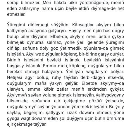
sorap bilmezler. Men hakda pikir ýöretmäge-de, meniň
eden zatlarymy näme üçin beýle etdiň diýmäge-de het
etmezler.
Ýüregimi diňlemegi söýýärin. Kä-wagtlar akylym bilen
kalbymyň arasynda galýaryn. Haýsy meň üçin has dogry
bolup biler diýýärin. Elbet-de, akylym meni üstün çykyp
bilmejek oýnuma salmaz, ýöne ýeri gelende ýüregimi
diňläp, soňuna doly göz ýetirmedik oýunlara-da girmek
isleýärin. Akyl we duýgular, köplenç, bir-birine garşy durýar.
Biriniň isleýänini beýleki islänok, beýlekiň isleýänini
başgasy islänok. Emma men, köplenç, duýgularym bilen
hereket etmegi halaýaryn. Ýeňilýän wagtlarym bolýar.
Netijesi agyr bolup, ruhy taýdan derbi-dagyn etse-de,
duýgularym maňa ýakyn gelýär. Elbetde akylymy-da
ulanýan, emma käbir zatlar meniň erkimden çykýar.
Akylymyň saýlan ýoluna gitmek islemeýän, ýalňyşdygyny
bilsem-de, soňunda ejir çekjegime gözüň ýetse-de,
duýgularymyň saýlan ýolundan ýöremek isleýärin. Bu ýoly
saýlap, begenjim, şatlygym uzak dowam etmedi, ýöne
gysga wagt dowam eden şol duýgym üçin bütin ömrüme
ejir çekmäge taýýar.