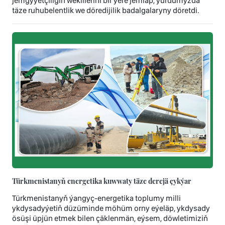
jemgyýetçiligiň wekillerini bir ýere jemläp, ýurdumyzda
täze ruhubelentlik we döredijilik badalgalaryny döretdi.
Türkmenistanyň energetika kuwwaty täze derejä çykýar
Türkmenistanyň ýangyç-energetika toplumy milli
ykdysadyýetiň düzüminde möhüm orny eýeläp, ykdysady
ösüşi üpjün etmek bilen çäklenmän, eýsem, döwletimiziň