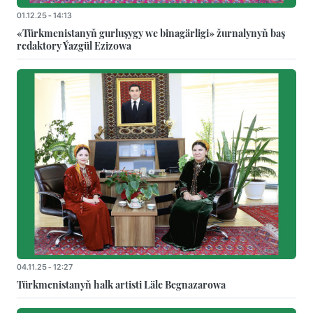
01.12.25 - 14:13
«Türkmenistanyň gurluşygy we binagärligi» žurnalynyň baş
redaktory Ýazgül Ezizowa
04.11.25 - 12:27
Türkmenistanyň halk artisti Läle Begnazarowa