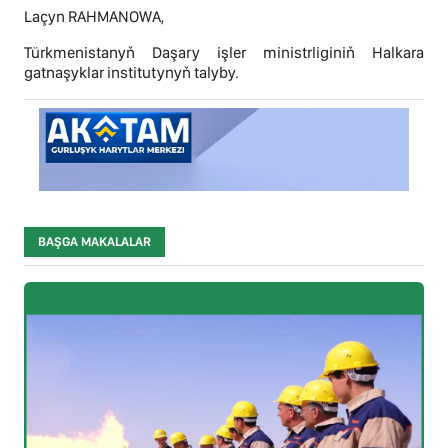
Laçyn RAHMANOWA,
Türkmenistanyň Daşary işler ministrliginiň Halkara
gatnaşyklar institutynyň talyby.
BAŞGA MAKALALAR