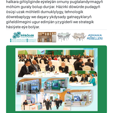
halkara giňişliginde eýeleýän ornuny pugtalandyrmagyň
möhüm guraly bolup durýar. Häzirki döwürde pudagyň
ösüşi uzak möhletli durnuklylygy, tehnologik
döwrebaplygy we daşary ykdysady gatnaşyklaryň
giňeldilmegini ugur edinýän yzygiderli we strategik
häsiýete eýe bolýar.