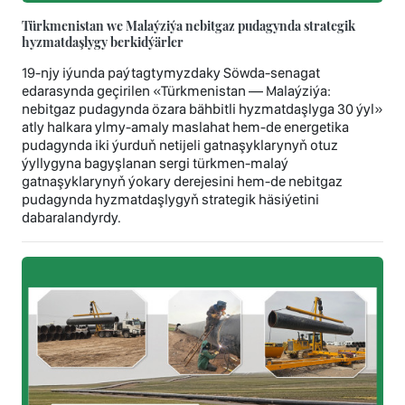
Türkmenistan we Malaýziýa nebitgaz pudagynda strategik
hyzmatdaşlygy berkidýärler
19-njy iýunda paýtagtymyzdaky Söwda-senagat
edarasynda geçirilen «Türkmenistan — Malaýziýa:
nebitgaz pudagynda özara bähbitli hyzmatdaşlyga 30 ýyl»
atly halkara ylmy-amaly maslahat hem-de energetika
pudagynda iki ýurduň netijeli gatnaşyklarynyň otuz
ýyllygyna bagyşlanan sergi türkmen-malaý
gatnaşyklarynyň ýokary derejesini hem-de nebitgaz
pudagynda hyzmatdaşlygyň strategik häsiýetini
dabaralandyrdy.