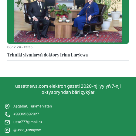
08.12.24 - 13:35
Tehniki ylymlaryň doktory Irina Lurýewa
ussatnews.com elektron gazeti 2020-nji ýylyň 7-nji
oktýabryndan bäri çykýar
Aşgabat, Turkmenistan
+99365692927
ussa777@mail.ru
@ussa_ussayew