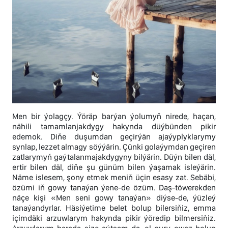
Men bir ýolagçy. Ýöräp barýan ýolumyň nirede, haçan,
nähili tamamlanjakdygy hakynda düýbünden pikir
edemok. Diňe duşumdan geçirýän ajaýyplyklarymy
synlap, lezzet almagy söýýärin. Çünki golaýymdan geçiren
zatlarymyň gaýtalanmajakdygyny bilýärin. Düýn bilen däl,
ertir bilen däl, diňe şu günüm bilen ýaşamak isleýärin.
Näme islesem, şony etmek meniň üçin esasy zat. Sebäbi,
özümi iň gowy tanaýan ýene-de özüm. Daş-töwerekden
näçe kişi «Men seni gowy tanaýan» diýse-de, ýüzleý
tanaýandyrlar. Häsiýetime belet bolup bilersiňiz, emma
içimdäki arzuwlarym hakynda pikir ýöredip bilmersiňiz.