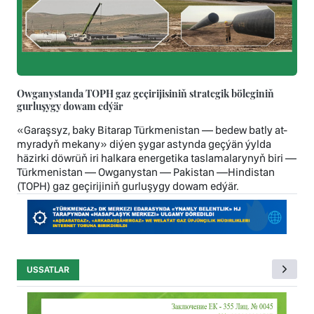
Owganystanda TOPH gaz geçirijisiniň strategik böleginiň
gurluşygy dowam edýär
«Garaşsyz, baky Bitarap Türkmenistan — bedew batly at-
myradyň mekany» diýen şygar astynda geçýän ýylda
häzirki döwrüň iri halkara energetika taslamalarynyň biri —
Türkmenistan — Owganystan — Pakistan —Hindistan
(TOPH) gaz geçirijiniň gurluşygy dowam edýär.
USSATLAR