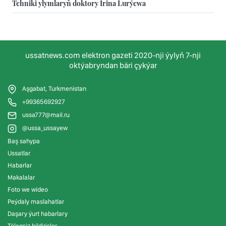
Tehniki ylymlaryň doktory Irina Lurýewa
ussatnews.com elektron gazeti 2020-nji ýylyň 7-nji
oktýabryndan bäri çykýar
Aşgabat, Turkmenistan
+99365692927
ussa777@mail.ru
@ussa_ussayew
Baş sahypa
Ussatlar
Habarlar
Makalalar
Foto we wideo
Peýdaly maslahatlar
Daşary ýurt habarlary
Tölegsiz bildirişler