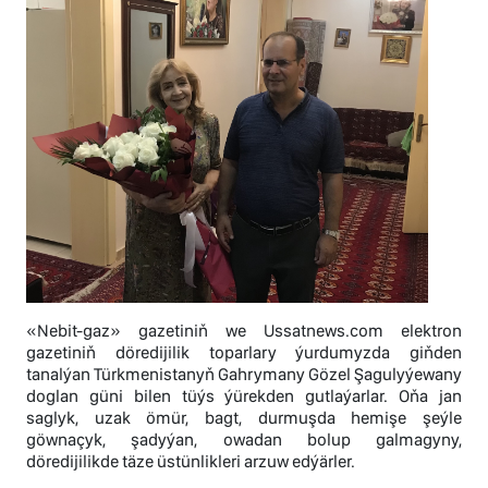
«Nebit-gaz» gazetiniň we Ussatnews.com elektron
gazetiniň döredijilik toparlary ýurdumyzda giňden
tanalýan Türkmenistanyň Gahrymany Gözel Şagulyýewany
doglan güni bilen tüýs ýürekden gutlaýarlar. Oňa jan
saglyk, uzak ömür, bagt, durmuşda hemişe şeýle
göwnaçyk, şadyýan, owadan bolup galmagyny,
döredijilikde täze üstünlikleri arzuw edýärler.