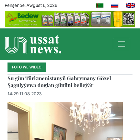
Penşenbe, Awgust 6, 2026
FOTO WE WIDEO
Şu gün Türkmenistanyň Gahrymany Gözel
Şagulyýewa doglan gününi belleýär
14:29 11.08.2023