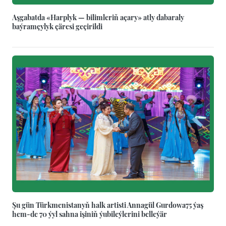
Aşgabatda «Harplyk — bilimleriň açary» atly dabaraly
baýramçylyk çäresi geçirildi
Şu gün Türkmenistanyň halk artisti Annagül Gurdowa75 ýaş
hem-de 70 ýyl sahna işiniň ýubileýlerini belleýär