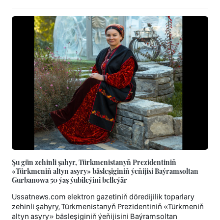
Şu gün zehinli şahyr, Türkmenistanyň Prezidentiniň
«Türkmeniň altyn asyry» bäsleşiginiň ýeňijisi Baýramsoltan
Gurbanowa 50 ýaş ýubileýini belleýär
Ussatnews.com elektron gazetiniň döredijilik toparlary
zehinli şahyry, Türkmenistanyň Prezidentiniň «Türkmeniň
altyn asyry» bäsleşiginiň ýeňijisini Baýramsoltan