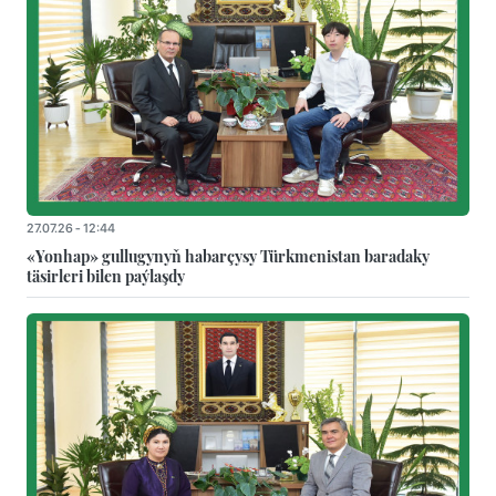
27.07.26 - 12:44
«Yonhap» gullugynyň habarçysy Türkmenistan baradaky
täsirleri bilen paýlaşdy