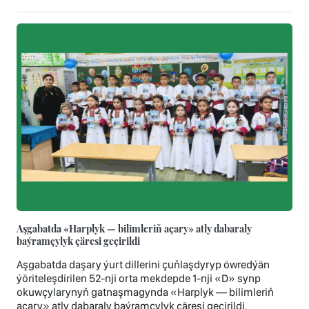
Aşgabatda «Harplyk — bilimleriň açary» atly dabaraly
baýramçylyk çäresi geçirildi
Aşgabatda daşary ýurt dillerini çuňlaşdyryp öwredýän
ýöriteleşdirilen 52-nji orta mekdepde 1-nji «D» synp
okuwçylarynyň gatnaşmagynda «Harplyk — bilimleriň
açary» atly dabaraly baýramçylyk çäresi geçirildi.