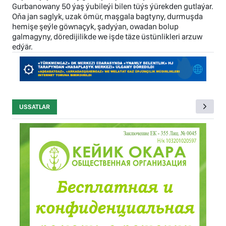
Gurbanowany 50 ýaş ýubileýi bilen tüýs ýürekden gutlaýar.
Oňa jan saglyk, uzak ömür, maşgala bagtyny, durmuşda
hemişe şeýle göwnaçyk, şadyýan, owadan bolup
galmagyny, döredijilikde we işde täze üstünlikleri arzuw
edýär.
USSATLAR