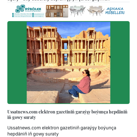
Ussatnews.com elektron gazetiniň garaýşy boýunça hepdäniň
iň gowy suraty
Ussatnews.com elektron gazetiniň garaýşy boýunça
hepdäniň iň gowy suraty