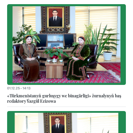
01.12.25 - 14:13
«Türkmenistanyň gurluşygy we binagärligi» žurnalynyň baş
redaktory Ýazgül Ezizowa